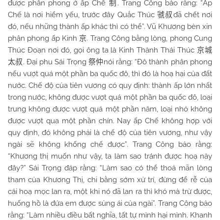
được phân phong ở ấp Chế
. Trang Công bảo rằng: “Ấp
制
Chế là nơi hiểm yếu, trước đây Quắc Thúc
đã chết nơi
虢叔
đó, nếu những thành ấp khác thì có thể”. Vũ Khương bèn xin
phân phong ấp Kinh
. Trang Công bằng lòng, phong Cung
京
Thúc Đoạn nơi đó, gọi ông ta là Kinh Thành Thái Thúc
京城
. Đại phu Sái Trọng
nói rằng: “Đô thành phân phong
太叔
祭仲
nếu vượt quá một phần ba quốc đô, thì đó là hoạ hại của đất
nước. Chế độ của tiên vương có quy định: thành ấp lớn nhất
trong nước, không được vượt quá một phần ba quốc đô, loại
trung không được vượt quá một phần năm, loại nhỏ không
được vượt qua một phần chín. Nay ấp Chế không hợp với
quy định, đó không phải là chế độ của tiên vương, như vậy
ngài sẽ không khống chế được”. Trang Công bảo rằng:
“Khương thị muốn như vậy, ta làm sao tránh được hoạ này
đây?” Sái Trọng đáp rằng: “Làm sao có thể thoả mãn lòng
tham của Khương Thị, chi bằng sớm xử trí, đừng để rễ của
cái hoạ mọc lan ra, một khi nó đã lan ra thì khó mà trừ được,
huống hồ là đứa em được sủng ái của ngài”. Trang Công bảo
rằng: “Làm nhiều điều bất nghĩa, tất tự mình hại mình. Khanh