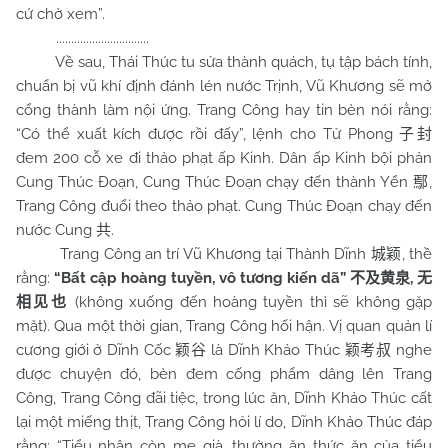
cứ chờ xem”.
...............................
Về sau, Thái Thúc tu sửa thành quách, tụ tập bách tính,
chuẩn bị vũ khí định đánh lén nước Trịnh, Vũ Khương sẽ mở
cổng thành làm nội ứng. Trang Công hay tin bèn nói rằng:
“Có thể xuất kích được rồi đấy”, lệnh cho Tử Phong
子封
đem 200 cỗ xe đi thảo phạt ấp Kinh. Dân ấp Kinh bội phản
Cung Thúc Đoạn, Cung Thúc Đoạn chạy đến thành Yển
,
鄢
Trang Công đuổi theo thảo phạt. Cung Thúc Đoạn chạy đến
nước Cung
.
共
Trang Công an trí Vũ Khương tại Thành Dĩnh
, thề
城颖
rằng:
“Bất cập hoàng tuyền, vô tương kiến dã”
,
不及黄泉
无
(không xuống đến hoàng tuyền thì sẽ không gặp
相见也
mặt). Qua một thời gian, Trang Công hối hận. Vị quan quản lí
cương giới ở Dĩnh Cốc
là Dĩnh Khảo Thúc
nghe
颖谷
颖考叔
được chuyện đó, bèn đem cống phẩm dâng lên Trang
Công, Trang Công đãi tiệc, trong lúc ăn, Dĩnh Khảo Thúc cất
lại một miếng thịt, Trang Công hỏi lí do, Dĩnh Khảo Thúc đáp
rằng: “Tiểu nhân còn mẹ già, thường ăn thức ăn của tiểu