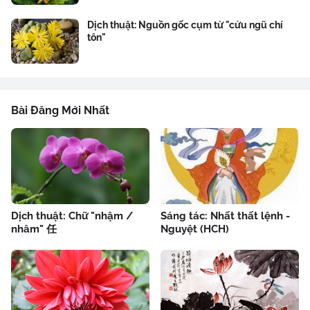
Dịch thuật: Nguồn gốc cụm từ "cửu ngũ chí
tôn"
Bài Đăng Mới Nhất
Dịch thuật: Chữ "nhậm /
Sáng tác: Nhất thất lệnh -
nhâm" 任
Nguyệt (HCH)