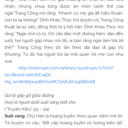
nhân, nhưng chưa từng được ăn món canh thịt của
ngài.”Trang Công nói rằng: “Khanh có mẹ già để hiếu thuận,
còn ta lại không!” Dĩnh Khảo Thúc hỏi duyên cớ, Trang Công
thuật lại sự việc, đồng thời tỏ ý hối hận. Dĩnh Khảo Thúc nói
rằng: “Ngài chớ có lo. Chỉ cần đào một đường hầm, đào đến
suối, hai người gặp nhau nơi đó, ai bảo rằng ngài làm trái lời
thề?” Trang Công theo lời, lần theo địa đạo đi gặp Vũ
Khương. Từ đó hai người trở lại mối quan hệ mẹ con như
xưa.
http://ewenyan.com/articles/zuozhuan/2.html?
sa=X&ved=2ahUKEwjDt-
Hsj_nmAhW9w4sBHVwMCSsQFjACegQIBxAB
Gọi là gặp gỡ giữa đường
Hoạ là người dưới suối vàng biết cho
(“Truyện Kiều” 93 – 94)
Suối vàng
: Chữ Hán là hoàng tuyền, theo quan niệm mê tín.
Tả truyện có câu: “Bất cập hoàng tuyền vô tương kiến dã”,