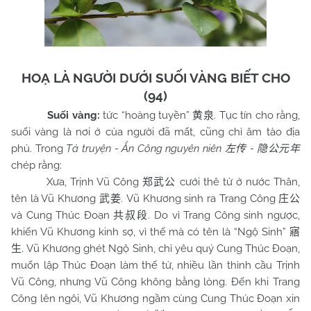
HOẠ LÀ NGƯỜI DƯỚI SUỐI VÀNG BIẾT CHO
(94)
Suối vàng:
tức “hoàng tuyền”
. Tục tín cho rằng,
黄泉
suối vàng là nơi ở của người đã mất, cũng chỉ âm tào địa
phủ. Trong
Tả truyện - Ẩn Công nguyên niên
-
左传
隐公元年
chép rằng:
Xưa, Trịnh Vũ Công
cưới thê tử ở nước Thân,
郑武公
tên là Vũ Khương
. Vũ Khương sinh ra Trang Công
武姜
庄公
và Cung Thúc Đoạn
. Do vì Trang Công sinh ngược,
共叔段
khiến Vũ Khương kinh sợ, vì thế mà có tên là “Ngộ Sinh”
寤
. Vũ Khương ghét Ngộ Sinh, chỉ yêu quý Cung Thúc Đoạn,
生
muốn lập Thúc Đoạn làm thế tử, nhiều lần thỉnh cầu Trịnh
Vũ Công, nhưng Vũ Công không bằng lòng. Đến khi Trang
Công lên ngôi, Vũ Khương ngầm cùng Cung Thúc Đoạn xin