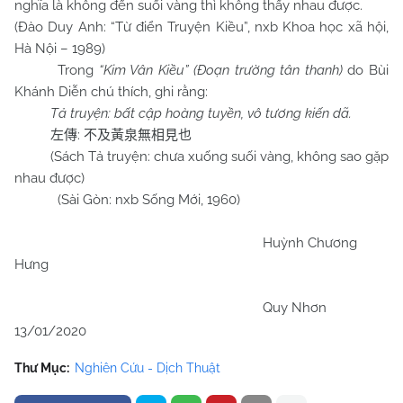
nghĩa là không đến suối vàng thì không thấy nhau được.
(Đào Duy Anh: “Từ điển Truyện Kiều”, nxb Khoa học xã hội,
Hà Nội – 1989)
Trong
“Kim Vân Kiều” (Đoạn trường tân thanh)
do Bùi
Khánh Diễn chú thích, ghi rằng:
Tả truyện: bất cập hoàng tuyền, vô tương kiến dã.
:
左傳
不及黃泉無相見也
(Sách Tả truyện: chưa xuống suối vàng, không sao gặp
nhau được)
(Sài Gòn: nxb Sống Mới, 1960)
Huỳnh Chương
Hưng
Quy Nhơn
13/01/2020
Thư Mục:
Nghiên Cứu - Dịch Thuật