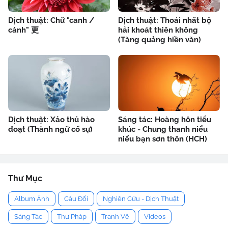
Dịch thuật: Chữ "canh /
Dịch thuật: Thoái nhất bộ
cánh" 更
hải khoát thiên không
(Tăng quảng hiền văn)
Dịch thuật: Xảo thủ hào
Sáng tác: Hoàng hôn tiểu
đoạt (Thành ngữ cố sự)
khúc - Chung thanh niểu
niểu bạn sơn thôn (HCH)
Thư Mục
Album Ảnh
Câu Đối
Nghiên Cứu - Dịch Thuật
Sáng Tác
Thư Pháp
Tranh Vẽ
Videos