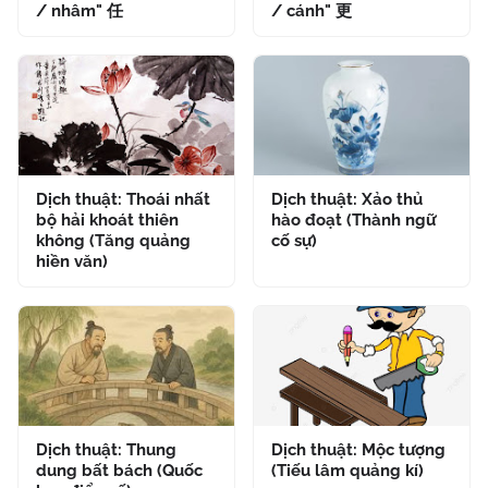
/ nhâm" 任
/ cánh" 更
Dịch thuật: Thoái nhất
Dịch thuật: Xảo thủ
bộ hải khoát thiên
hào đoạt (Thành ngữ
không (Tăng quảng
cố sự)
hiền văn)
Dịch thuật: Thung
Dịch thuật: Mộc tượng
dung bất bách (Quốc
(Tiếu lâm quảng kí)