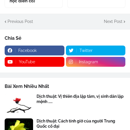
học điển cố)
Previous Post
Next Post
Chia Sẻ
Facebook
Twitter
YouTube
Instagram
Bài Xem Nhiều Nhất
Dịch thuật: Vị thiên địa lập tâm, vị sinh dân lập
mệnh .....
Dịch thuật: Cách tính giờ của người Trung
Quốc cổ đại