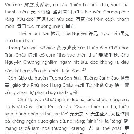
tôn biểu
, có câu “thiên hạ hữu đạo, vọng bái
贺立太孙表
thanh môn”
,
, Chu Nguyên Chương cho
天下有道
望拜青门
rằng “hữu đạo”
tức “hữu đạo”
(có trộm cắp), “thanh
有道
有盗
môn”
tức “thượng miếu”
.
青门
尚庙
Thế là Lâm Vân
, Hứa Nguyên
, Ngô Hiến
林云
许元
吴宪
đều bị xử trảm.
- Trong
Hạ vạn tuế biểu
của Huấn đạo Châu học
贺万岁表
Trần Châu
có cụm “thọ vực thiên thu”
, Chu
陈州
寿域千秋
Nguyên Chương nghiềm ngẫm rất lâu, đọc không ra kiểu
(1)
nào, kết quả vẫn giết chết Huấn đạo.
- Còn Giáo dụ huyện Tượng Sơn
Tưởng Cảnh Cao
象山
蒋景
, giáo thụ Phủ học Hàng Châu
Từ Nhất Quỳ
高
杭州
徐一夔
cũng vì văn tự phạm huý mà bị giết.
Chu Nguyên Chương khi đọc bài biểu chúc mừng của
Từ Nhất Quỳ dâng lên có câu: “Quang thiên chi hạ, thiên
sinh thánh nhân, vi thế tác tắc”
,
,
光天之下
天生圣人
为世作则
đã không ngăn được giận dữ, nói rằng: “sinh”
là “tăng”
,
生
僧
mắng ta đã làm hoà thượng; “quang”
là “thế phát”
光
薙