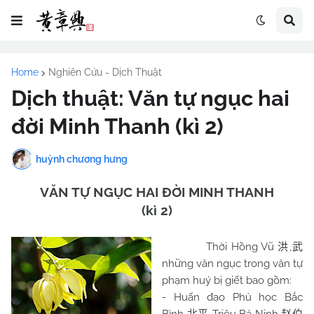
Home
Nghiên Cứu - Dịch Thuật
Dịch thuật: Văn tự ngục hai
đời Minh Thanh (kì 2)
huỳnh chương hưng
VĂN TỰ NGỤC HAI ĐỜI MINH THANH
(kì 2)
Thời Hồng Vũ
,
洪
武
những văn ngục trong văn tự
phạm huý bị giết bao gồm:
- Huấn đạo Phủ học Bắc