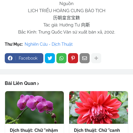
Nguồn
LỊCH TRIỂU HOÀNG CUNG BẢO TỊCH
历朝皇宫宝籍
Tác giả: Hướng Tư
向斯
Bắc Kinh: Trung Quốc Văn sử xuất bản xã, 2002.
Thư Mục:
Nghiên Cứu - Dịch Thuật
Facebook
Bài Liên Quan
Dịch thuật: Chữ "nhậm
Dịch thuật: Chữ "canh