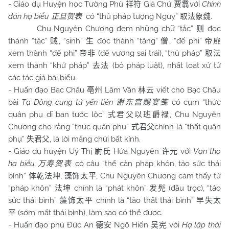
- Giáo dụ Huyện học Tường Phù
Giả Chứ
với
Chính
祥符
贾翥
đán hạ biểu
có “thủ pháp tượng Nguỵ”
.
正旦贺表
取法象魏
Chu Nguyên Chương đem những chữ “tắc”
đọc
则
thành “tặc”
, “sinh”
đọc thành “tăng”
, “đế phi”
贼
生
僧
帝扉
xem thành “đế phi”
(đế vương sai trái), “thủ pháp”
帝非
取法
xem thành “khứ pháp”
(bỏ pháp luật), nhất loạt xử tử
去法
các tác giả bài biểu.
- Huấn đạo Bạc Châu
Lâm Vân
viết cho Bạc Châu
亳州
林云
bài
Tạ Đông cung tứ yến tiên
có cụm “thức
谢东宫赐宴笺
quân phụ dĩ ban tước lộc”
, Chu Nguyên
式君父以班爵禄
Chương cho rằng “thức quân phụ”
chính là “thất quân
式君父
phụ”
, là lời mắng chửi bất kính.
失君父
- Giáo dụ huyện Uý Thị
Hứa Nguyên
với
Vạn thọ
尉氏
许元
hạ biểu
có câu “thể càn pháp khôn, tảo sức thái
万寿贺表
bình”
,
, Chu Nguyên Chương cảm thấy từ
体乾法坤
藻饰太平
“pháp khôn”
chính là “phát khôn”
(đầu trọc), “tảo
法坤
发髡
sức thái bình”
chính là “tảo thất thái bình”
藻饰太平
早失太
(sớm mất thái bình), làm sao có thể được.
平
- Huấn đạo phủ Đức An
Ngô Hiến
với
Hạ lập thái
德安
吴宪