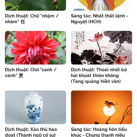
Dịch thuật: Chữ "nhậm /
Sáng tác: Nhất thất lệnh -
nhâm" 任
Nguyệt (HCH)
Dịch thuật: Chữ "canh /
Dịch thuật: Thoái nhất bộ
cánh" 更
hải khoát thiên không
(Tăng quảng hiền văn)
Dịch thuật: Xảo thủ hào
Sáng tác: Hoàng hôn tiểu
đoạt (Thành ngữ cố sự)
khúc - Chung thanh niểu