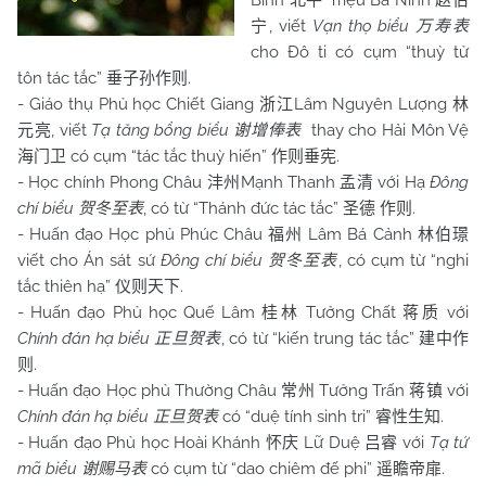
Bình
Triệu Bá Ninh
北平
赵伯
, viết
Vạn thọ biểu
宁
万寿表
cho Đô ti có cụm “thuỳ tử
tôn tác tắc”
.
垂子孙作则
- Giáo thụ Phủ học Chiết Giang
Lâm Nguyên Lượng
浙江
林
, viết
Tạ tăng bổng biểu
thay cho Hải Môn Vệ
元亮
谢增俸表
có cụm “tác tắc thuỳ hiến”
.
海门卫
作则垂宪
- Học chính Phong Châu
Mạnh Thanh
với Hạ
Đông
沣州
孟清
chí biểu
, có từ “Thánh đức tác tắc”
.
贺冬至表
圣德
作则
- Huấn đạo Học phủ Phúc Châu
Lâm Bá Cảnh
福州
林伯璟
viết cho Án sát sứ
Đông chí biểu
, có cụm từ “nghi
贺冬至表
tắc thiên hạ”
.
仪则天下
- Huấn đạo Phủ học Quế Lâm
Tưởng Chất
với
桂林
蒋质
Chính đán hạ biểu
, có từ “kiến trung tác tắc”
正旦贺表
建中作
.
则
- Huấn đạo Học phủ Thường Châu
Tưởng Trấn
với
常州
蒋镇
Chính đán hạ biểu
có “duệ tính sinh tri”
.
正旦贺表
睿性生知
- Huấn đạo Phủ học Hoài Khánh
Lữ Duệ
với
Tạ tứ
怀庆
吕睿
mã biểu
có cụm từ “dao chiêm đế phi”
.
谢赐马表
遥瞻帝扉