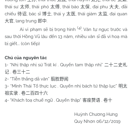
thái sư
, thái phó
, thái bảo
, đại phu
, đãi
太师
太傅
太保
大夫
chiếu
, bác sĩ
, thái y
, thái giám
, đại quan
待诏
博士
太医
太监
, lang trung
.
大官
郎中
(4)
Ai vi phạm sẽ bị trọng hình
. Văn tự ngục trước và
sau thời Hồng Vũ lâu đến 13 năm, nhiều văn sĩ đã vì hoạ mà
bị giết... (còn tiếp)
Chú của nguyên tác
1- “Nhị thập nhị sử Trát kí . Quyển tam thập nhị”
二十二史札
.
记
卷三十二
2- “Tiễn thắng dã văn”
翦胜野闻
3- “Minh Thái Tổ thực lục . Quyển nhị bách tứ thập lục”
明太
.
祖实录
卷二百四十六
4- “Khách toạ chuế ngữ . Quyển thập”
.
客座赘语
卷十
Huỳnh Chương Hưng
Quy Nhơn 06/12/2019