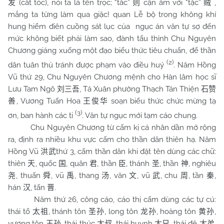
(cắt tóc), nói ta là tên trọc; “tắc”
cận âm với “tặc”
,
发
则
贼
mắng ta từng làm qua giặc! quan Lễ bộ trong không khí
hung hiểm điên cuồng sát lục của ngục án văn tự sợ đến
mức không biết phải làm sao, đành tấu thỉnh Chu Nguyên
Chương giáng xuống một đạo biểu thức tiêu chuẩn, để thần
(2)
dân tuân thủ tránh được phạm vào điều huý
. Năm Hồng
Vũ thứ 29, Chu Nguyên Chương mệnh cho Hàn lâm học sĩ
Lưu Tam Ngô
, Tả Xuân phường Thạch Tán Thiện
刘三吾
石赞
, Vương Tuấn Hoa
soạn biểu thức chức mừng tạ
善
王俊华
(3)
ơn, ban hành các ti
. Văn tự ngục mới tạm cáo chung.
Chu Nguyên Chương từ cấm kị cá nhân dần mở rộng
ra, định ra nhiều khu vực cấm cho thần dân thiên hạ. Năm
Hồng Vũ
thứ 3, cấm thần dân khi đặt tên dùng các chữ:
洪武
thiên
, quốc
, quân
, thần
, thánh
, thần
, nghiêu
天
国
君
臣
圣
神
, thuấn
, vũ
, thang
, văn
, vũ
, chu
, tần
,
尧
舜
禹
汤
文
武
周
秦
hán
, tấn
.
汉
晋
Năm thứ 26, công cáo, cáo thị cấm dùng các tự cú:
thái tổ
, thánh tôn
, long tôn
, hoàng tôn
,
太祖
圣孙
龙孙
黄孙
vương tôn
, thái thúc
, thái huynh
, thái đệ
,
王孙
太叔
太兄
太弟