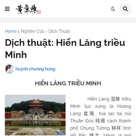
Home
Nghiên Cứu - Dịch Thuật
Dịch thuật: Hiển Lăng triều
Minh
huỳnh chương hưng
HIỂN LĂNG
TRIỀU MINH
Hiển Lăng
triều
显陵
Minh tục xưng là Hoàng
Lăng
, toạ lạc tại núi
皇陵
Thuần Đức
cách thành
纯德
phố Chung Tường
tỉnh
钟祥
Hồ Bắc
7,5km, là mộ
湖北