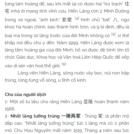
từng làm hoàng đế, sau khi mất lại có được hai “trú trạch”
住
(nhà ở) mang tính vĩnh cửu. Hiển Lăng còn 2 Minh Đường
宅
(4)
trong và ngoài, “ảnh bích”
hình chữ “bát”
, ngự
影壁
八
khúc hà hoàn chỉnh, bảo thành hình tròn, và 9 bi đình, đều là
(5)
loại mà trong 10 lăng trước của đời Minh không có
, vì thế
khắp nơi đều chú ý đến. Năm 1999, Hiển Lăng được xem là
lăng tẩm hoàng gia của đời Minh, hồ sơ được đệ trình lên tổ
chức Giáo dục, Khoa học và Văn hoá Liên Hiệp Quốc để xếp
(6)
vào di sản văn hoá thế giới.
Lăng viên Hiển Lăng, sông nước vây bọc, núi non trập
trùng, rừng tùng vỗ sóng, u tĩnh cổ kính.
Chú của người dịch
1- Một số tư liệu cho rằng Hiển Lăng
hoàn thành năm
显陵
1566.
2-
Nhất lăng lưỡng trủng
: Trủng
: là phần mộ
一陵两冢
冢
đắp cao. “Nhất lăng lưỡng trủng” tức 1 lăng mà có 2 phần
mộ. Chu Hựu Nguyên mất năm 1519, Tháng 4 năm sau tức