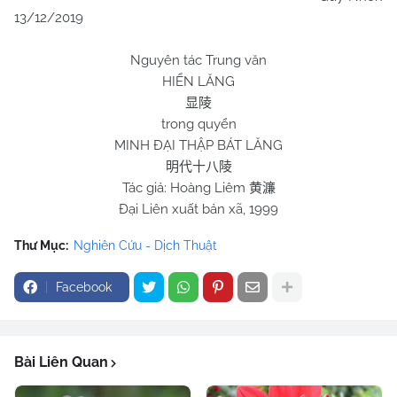
13/12/2019
Nguyên tác Trung văn
HIỂN LĂNG
显陵
trong quyển
MINH ĐẠI THẬP BÁT LĂNG
明代十八陵
Tác giả: Hoàng Liêm
黄濂
Đại Liên xuất bản xã, 1999
Thư Mục:
Nghiên Cứu - Dịch Thuật
Facebook
Bài Liên Quan