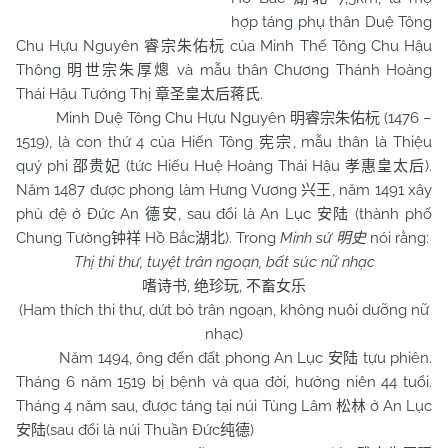
hợp táng phụ thân Duệ Tông
Chu Hựu Nguyên
của Minh Thế Tông Chu Hậu
睿宗朱佑杬
Thông
và mẫu thân Chương Thánh Hoàng
明世宗朱厚熜
Thái Hậu Tưởng Thị
.
章圣皇太后蒋氏
Minh Duệ Tông Chu Hựu Nguyên
(1476 –
明睿宗朱佑杬
1519), là con thứ 4 của Hiến Tông
, mẫu thân là Thiệu
宪宗
quý phi
(tức Hiếu Huệ Hoàng Thái Hậu
).
邵贵妃
孝惠皇太后
Năm 1487 được phong làm Hưng Vương
, năm 1491 xây
兴王
phủ đệ ở Đức An
, sau đổi là An Lục
(thành phố
德安
安陆
Chung Tường
Hồ Bắc
). Trong
Minh sử
nói rằng:
钟祥
湖北
明史
Thị thi thư, tuyệt trân ngoạn, bất súc nữ nhạc
,
,
嗜诗书
绝珍玩
不畜女乐
(Ham thích thi thư, dứt bỏ trân ngoạn, không nuôi dưỡng nữ
nhạc)
Năm 1494, ông đến đất phong An Lục
tựu phiên.
安陆
Tháng 6 năm 1519 bị bệnh và qua đời, hưởng niên 44 tuổi.
Tháng 4 năm sau, được táng tại núi Tùng Lâm
ở An Lục
松林
(sau đổi là núi Thuần Đức
)
安陆
纯德