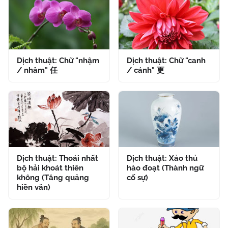
Dịch thuật: Chữ "nhậm
Dịch thuật: Chữ "canh
/ nhâm" 任
/ cánh" 更
Dịch thuật: Thoái nhất
Dịch thuật: Xảo thủ
bộ hải khoát thiên
hào đoạt (Thành ngữ
không (Tăng quảng
cố sự)
hiền văn)