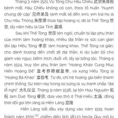
Tháng 3 năm 1521, Vũ Tông Chu Hậu Chiếu
武宗朱厚照
bệnh mất. Hậu Chiếu không có con, theo tổ huấn “huynh
chung đệ cập”
(anh mất sẽ đến em), em trai họ là
兄终弟及
Chu Hậu Thông
thừa tập hoàng vị, đó là Thế Tông
朱厚熜
世
, lấy niên hiệu là Gia Tĩnh
.
宗
嘉靖
Sau khi Thế Tông
lên ngôi, chuẩn bị lập phụ thân
世宗
của mình làm hoàng khảo, nhiều đại thần ra sức can gián
đòi lập Hiếu Tông
làm hoàng khảo. Thế Tông cả giận,
孝宗
cho đánh trượng đến chết 18 đại thần, kì dư luận tội cho
giam vào ngục, biếm trích, đuổi về, lấy lại bổng lộc. Tháng 9
năm 1524, truy tôn phụ thân làm “Hoàng Khảo Cung Mục
Hiến Hoàng Đế”
, và xưng Hiếu Tông là
皇考恭穆献皇帝
“Hoàng Bá Khảo”
. Từ đó, chi hệ hoàng gia biến thành
皇伯考
chính thống. Sự kiện này trong sử xưng là vụ tranh chấp “đại
lễ nghị”
. Tháng 9 năm 1538, lại tôn Hựu Nguyên
大礼仪议
佑
làm Duệ Tông
, đưa vào thờ ở Thái miếu
, đồng
杬
睿宗
太庙
thời đổi gọi tên lăng là Hiển Lăng
.
显陵
Hiển Lăng bắt đầu xây dựng vào năm 1519, hoàn
(1)
thành năm 1559
, chiếm diện tích 183,13 hecta. Quy mô to