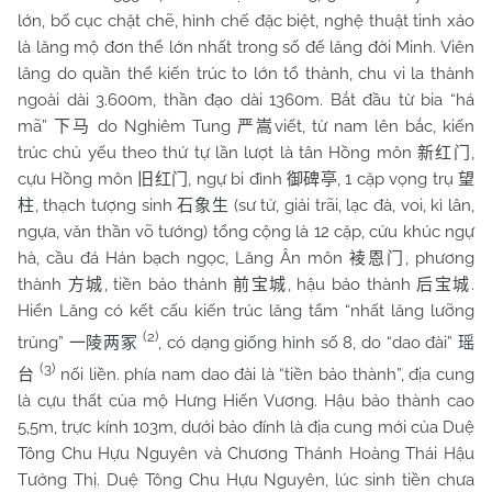
lớn, bố cục chặt chẽ, hình chế đặc biệt, nghệ thuật tinh xảo
là lăng mộ đơn thể lớn nhất trong số đế lăng đời Minh. Viên
lăng do quần thể kiến trúc to lớn tổ thành, chu vi la thành
ngoài dài 3.600m, thần đạo dài 1360m. Bắt đầu từ bia “há
mã”
do Nghiêm Tung
viết, từ nam lên bắc, kiến
下马
严嵩
trúc chủ yếu theo thứ tự lần lượt là tân Hồng môn
,
新红门
cựu Hồng môn
, ngự bi đình
, 1 cặp vọng trụ
旧红门
御碑亭
望
, thạch tượng sinh
(sư tử, giải trãi, lạc đà, voi, kì lân,
柱
石象生
ngựa, văn thần võ tướng) tổng cộng là 12 cặp, cửu khúc ngự
hà, cầu đá Hán bạch ngọc, Lăng Ân môn
, phương
裬恩门
thành
, tiền bảo thành
, hậu bảo thành
.
方城
前宝城
后宝城
Hiển Lăng có kết cấu kiến trúc lăng tẩm “nhất lăng lưỡng
(2)
trủng”
, có dạng giống hình số 8, do “dao đài”
一陵两冢
瑶
(3)
nối liền. phía nam dao đài là “tiền bảo thành”, địa cung
台
là cựu thất của mộ Hưng Hiến Vương. Hậu bảo thành cao
5,5m, trực kính 103m, dưới bảo đính là địa cung mới của Duệ
Tông Chu Hựu Nguyên và Chương Thánh Hoàng Thái Hậu
Tưởng Thị. Duệ Tông Chu Hựu Nguyên, lúc sinh tiền chưa