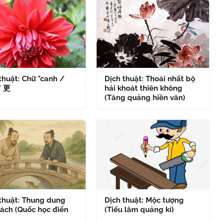
thuật: Chữ "canh /
Dịch thuật: Thoái nhất bộ
" 更
hải khoát thiên không
(Tăng quảng hiền văn)
 thuật: Thung dung
Dịch thuật: Mộc tượng
ách (Quốc học điển
(Tiếu lâm quảng kí)