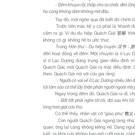
-
Đêm khuya rồi, thắp cho ta chiếc đèn lồ
họ cũng không dám không mở đâu.
Tay
đó, mới nghe qua đã biết đó chính l
Trước tiên mặc kệ y có phải là “khanh đ
cấm ra gì. Ví dụ du hiệp Quách Giải
thờ
郭解
không có gì, không hề bị ước thúc.
Trong
Hán thư – Du hiệp truyện
-
汉书
游
đến hoạt động về đêm. Một chuyện là ở Lạc
sĩ ở Lạc Dương đứng trung gian điều đình m
Quách Giải, mời Quách Giải ra mặt điều đình
theo. Quách Giải nói với cừu gia rằng:
-
Người có vai vế ở Lạc Dương nhiều lần đ
tôi làm sao có thể lấy thân phận người ngoài mà
Ngay trong đêm đó, Quách Giải ra đi, chẳng a
-
Bất tất phải nghe lời tôi, đợi sau khi t
lòng hoá giải cừu thù.
Có thể thấy, nhân vật cỡ “giáo phụ”
教父
Con người Quách Giải ngang tàng như thế,
quan, ông lại càng không kiêng nể. Dáng người
luật, ra khỏi cửa không bao giờ cưỡi ngựa, c