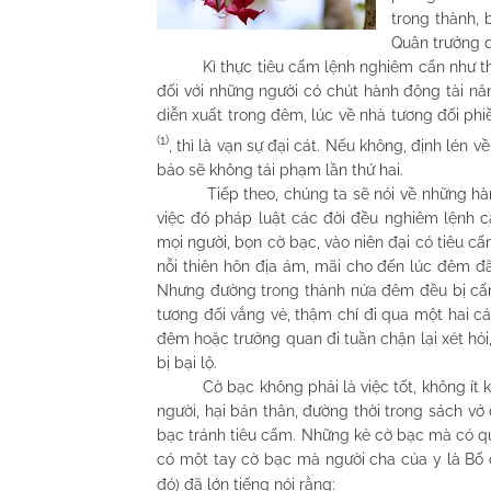
trong thành, 
Quân trưởng q
Kì thực tiêu cấm lệnh nghiêm cẩn như thế đố
đối với những người có chút hành động tài năn
diễn xuất trong đêm, lúc về nhà tương đối ph
(1)
, thì là vạn sự đại cát. Nếu không, định lén 
bảo sẽ không tái phạm lần thứ hai.
Tiếp theo, chúng ta sẽ nói về những hành vi
việc đó pháp luật các đời đều nghiêm lệnh c
mọi người, bọn cờ bạc, vào niên đại có tiêu
nỗi thiên hôn địa ám, mãi cho đến lúc đêm đã
Nhưng đường trong thành nửa đêm đều bị cấ
tương đối vắng vẻ, thậm chí đi qua một hai cá
đêm hoặc trưởng quan đi tuần chận lại xét hỏi
bị bại lộ.
Cờ bạc không phải là việc tốt, không ít kẻ
người, hại bản thân, đường thời trong sách vở
bạc tránh tiêu cấm. Những kẻ cờ bạc mà có qu
có một tay cờ bạc mà người cha của y là Bố
đó) đã lớn tiếng nói rằng: