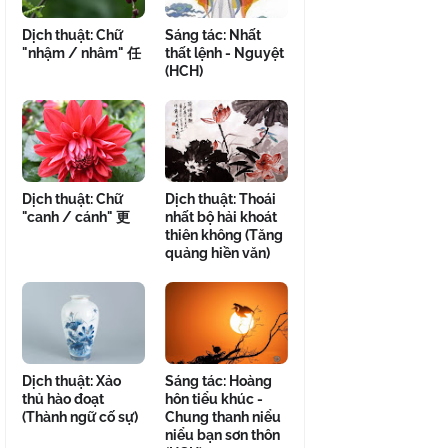
Dịch thuật: Chữ
Sáng tác: Nhất
"nhậm / nhâm" 任
thất lệnh - Nguyệt
(HCH)
Dịch thuật: Chữ
Dịch thuật: Thoái
"canh / cánh" 更
nhất bộ hải khoát
thiên không (Tăng
quảng hiền văn)
Dịch thuật: Xảo
Sáng tác: Hoàng
thủ hào đoạt
hôn tiểu khúc -
(Thành ngữ cố sự)
Chung thanh niểu
niểu bạn sơn thôn