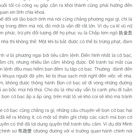
buổi tối có công vụ gấp cần ra khỏi thành cũng phải hướng đến
uan xin lĩnh chìa khoá.
i với lão bách tính mà nói cũng chẳng phương ngại gì, chỉ là
g trong đêm mà nói, đó mới là vấn đề rất lớn. Ví dụ ca kĩ vũ nữ
iền phức, trừ phi đối tượng để họ phục vụ là Chấp kim ngô
执金吾
về nhà thì không thể. Một khi bị bắt được có thể bị trừng phạt, đảm
 bị phương ngại bởi tiêu cấm lệnh. Điển hình nhất là cờ bạc,
ấm chỉ, nhưng nhiều lần cấm không được. Để tránh tai mắt của
 cấm lệnh đều mạo hiểm ban đêm tụ tập cờ bạc. Thường đánh đến
 khuya người đã yên, kẻ bị thua sạch mới nghĩ đến việc về nhà.
m, không được thông hành. Bọn cờ bạc sẽ đi vòng những đường
i ao bốc mùi hôi thúi. Cho dù là như vậy vẫn bị canh phu đi tuần
, bọn cờ bạc ấp a ấp úng, trên mặt lộ vẻ khó coi sẽ khó mà tránh
 cờ bạc cũng chẳng ra gì, những câu chuyện về bọn cờ bạc hại
 đã kể ra không ít, có một số thiên ghi chép các cách mà bọn cờ
yền có thế đã lợi dụng quyền thế tránh tiêu cấm. Ví dụ đời Minh
 chính sứ
(đương đương với vị trưởng quan hành chính nơi
布政使