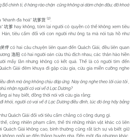
ng Bố chính ti, ở hàng rào chặn cũng không ai dám chặn đâu; đã khoá
(2)
à “khanh đa hoá”
.
坑爹货
a”
hay không, tóm lại người có quyền có thế không xem tiêu
坑爹
i Hán, tiêu cấm đối với con người như ông ta mà nói tựa hồ như
có hai câu chuyện liên quan đến Quách Giải, đều liên quan
侠传
 Dương
có hai người oán cừu thù địch nhau, các thân hào hiền
洛阳
ười mấy lần nhưng không có kết quả. Thế là có người tìm đến
. Quách Giải đêm khuya đi gặp cừu gia, cừu gia miễn cưỡng nghe
iều đình mà ông không chịu đáp ứng. Nay ông nghe theo lời của tôi ,
 phủ nhận người có vai vế ở Lạc Dương?
i hay biết, đồng thời nói với cừu gia rằng:
ôi đi khỏi, người có vai vế ở Lạc Dương điều đình, lúc đó ông hãy bằng
như Quách Giải đối với tiêu cấm chẳng có công dụng gì.
 công nhiên phạm cấm, thế thì những nhân vật khác có liên
 Quách Giải không cao, bình thường cũng rất lịch sự và biết giữ
ũng không ngồi xe đến thẳng huyện nha. Đến một địa phương khác,