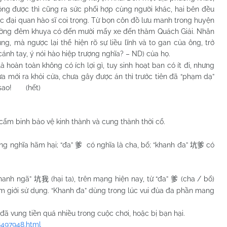
ông được thì cũng ra sức phối hợp cùng người khác, hai bên đều
ợc đại quan hào sĩ coi trọng. Từ bọn côn đồ lưu manh trong huyện
hường đêm khuya có đến mười mấy xe đến thăm Quách Giải. Nhân
g, mà ngược lại thể hiện rõ sự liều lĩnh và to gan của ông, trở
cánh tay, ý nói hào hiệp trượng nghĩa? – ND) của họ.
àn toàn không có ích lợi gì, tuy sinh hoạt ban có ít đi, nhưng
ừa mới ra khỏi cửa, chưa gây được án thì trước tiên đã “phạm dạ”
ốt sao! (hết)
 cấm binh bảo vệ kinh thành và cung thành thời cổ.
ang nghĩa hãm hại; “đa”
có nghĩa là cha, bố; “khanh đa”
có
爹
坑爹
khanh ngã”
(hại ta), trên mạng hiện nay, từ “đa”
(cha / bố)
坑我
爹
nam giới sử dụng. “Khanh đa” dùng trong lúc vui đùa đa phần mang
vung tiền quá nhiều trong cuộc chơi, hoặc bị bạn hại.
8497948.html