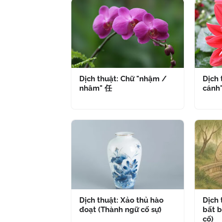
Dịch thuật: Chữ "nhậm /
Dịch 
nhâm" 任
cánh
Dịch thuật: Xảo thủ hào
Dịch
đoạt (Thành ngữ cố sự)
bất b
cố)