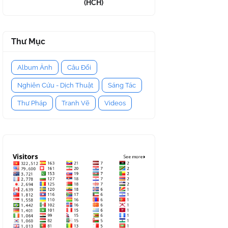
(HCH)
Thư Mục
Album Ảnh
Câu Đối
Nghiên Cứu - Dịch Thuật
Sáng Tác
Thư Pháp
Tranh Vẽ
Videos