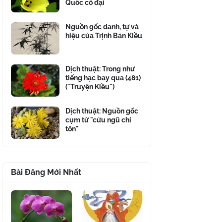
Quốc cổ đại
Nguồn gốc danh, tự và
hiệu của Trịnh Bản Kiều
Dịch thuật: Trong như
tiếng hạc bay qua (481)
("Truyện Kiều")
Dịch thuật: Nguồn gốc
cụm từ "cửu ngũ chí
tôn"
Bài Đăng Mới Nhất