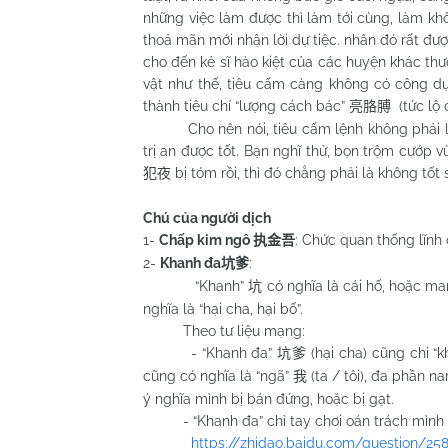
những việc làm được thì làm tới cùng, làm kh
thoả mãn mới nhận lời dự tiệc. nhân đó rất đư
cho đến kẻ sĩ hào kiệt của các huyện khác t
vật như thế, tiêu cấm càng không có công dụn
thành tiêu chí “lượng cách bác”
(tức lộ 
亮胳膊
Cho nên nói, tiêu cấm lệnh không phải là ho
trị an được tốt. Bạn nghĩ thử, bọn trộm cướp v
bị tóm rồi, thì đó chẳng phải là không t
犯夜
Chú của người dịch
1-
Chấp kim ngô
: Chức quan thống lĩnh
执金吾
2-
Khanh đa
:
坑爹
“Khanh”
có nghĩa là cái hố, hoặc m
坑
nghĩa là “hại cha, hại bố”.
Theo tư liệu mạng:
- “Khanh đa”
(hại cha) cũng chỉ “
坑爹
cũng có nghĩa là “ngã”
(ta / tôi), đa phần 
我
ý nghĩa mình bị bán đứng, hoặc bị gạt.
- “Khanh đa” chỉ tay chơi oán trách mình đã 
https://zhidao.baidu.com/question/25