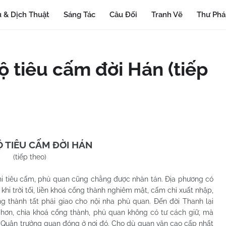
 & Dịch Thuật
Sáng Tác
Câu Đối
Tranh Vẽ
Thư Ph
ộ tiêu cấm đời Hán (tiếp
 TIÊU CẤM ĐỜI HÁN
(tiếp theo)
êu cấm, phủ quan cũng chẳng được nhàn tản. Địa phương có
khi trời tối, liền khoá cổng thành nghiêm mật, cấm chỉ xuất nhập,
g thành tất phải giao cho nội nha phủ quan. Đến đời Thanh lại
hơn, chìa khoá cổng thành, phủ quan không có tư cách giữ, mà
 Quân trưởng quan đóng ở nơi đó. Cho dù quan văn cao cấp nhất