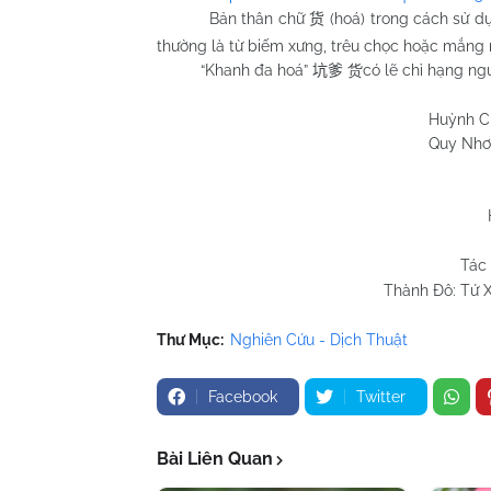
Bản thân chữ
(hoá) trong cách sử d
货
thường là từ biếm xưng, trêu chọc hoặc mắng 
“Khanh đa hoá”
có lẽ chỉ hạng ng
坑爹
货
Huỳnh Chương 
Quy Nhơn 21/12
Tác 
Thành Đô: Tứ X
Thư Mục:
Nghiên Cứu - Dịch Thuật
Facebook
Twitter
Bài Liên Quan