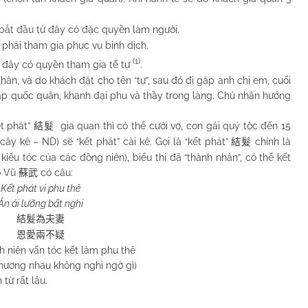
 bắt đầu từ đây có đặc quyền làm người.
 phải tham gia phục vụ binh dịch.
(1)
từ đây có quyền tham gia tế tự
.
, và do khách đặt cho tên “tự”, sau đó đi gặp anh chị em, cuối
ặp quốc quân, khanh đại phu và thầy trong làng. Chủ nhân hướng
t phát”
gia quan thì có thể cưới vợ, con gái quý tộc đến 15
結髮
 cây kê – ND) sẽ “kết phát” cài kê. Gọi là “kết phát”
chính là
結髮
 kiểu tóc của các đồng niên), biểu thị đã “thành nhân”, có thể kết
ô Vũ
có câu:
蘇武
Kết phát vi phu thê
Ân ái lưỡng bất nghi
結髮為夫妻
恩愛兩不疑
h niên vấn tóc kết làm phu thê
thương nhau không nghi ngờ gì)
ừ rất lâu.