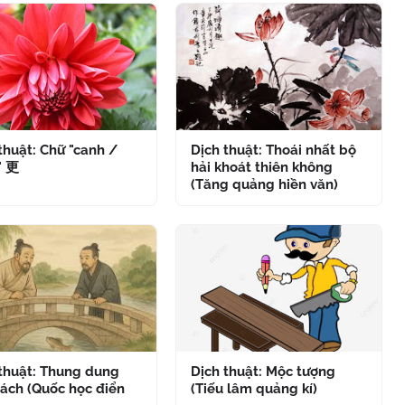
thuật: Chữ "canh /
Dịch thuật: Thoái nhất bộ
" 更
hải khoát thiên không
(Tăng quảng hiền văn)
 thuật: Thung dung
Dịch thuật: Mộc tượng
ách (Quốc học điển
(Tiếu lâm quảng kí)