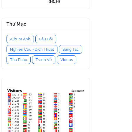
(HCH)
Thư Mục
Album Ảnh
Câu Đối
Nghiên Cứu - Dịch Thuật
Sáng Tác
Thư Pháp
Tranh Vẽ
Videos