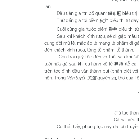
lần:
Đầu tiên gia “tri bố quan”
biểu thị
緇布冠
Thứ đến gia “bì biền”
biểu thị từ đây
皮弁
Cuối cùng gia “tước biền”
biểu thị 
爵弁
Sau khi khách kính rượu, sẽ đi gặp mẫu thân
cùng đội mũ lễ, mặc áo lễ mang lễ phẩm đi g
đến khách kính rượu, tặng lễ phẩm, lễ thành.
Con trai quý tộc đến 20 tuổi sau khi “kế
tuổi hứa gả sau khi cử hành kê lễ
(lễ cài
笄禮
trên tóc đỉnh đầu vấn thành búi (phân biệt với
hôn. Trong
Văn tuyển
quyển 29, thơ của T
文選
(Từ lúc thàn
Cả hai yêu 
Có thể thấy, phong tục này đã lưu truyền t