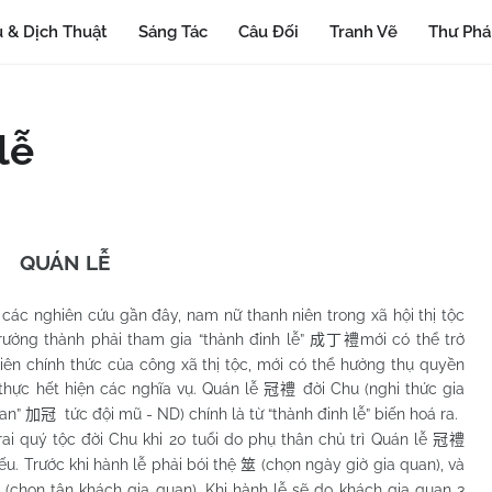
 & Dịch Thuật
Sáng Tác
Câu Đối
Tranh Vẽ
Thư Ph
lễ
QUÁN LỄ
ác nghiên cứu gần đây, nam nữ thanh niên trong xã hội thị tộc
trưởng thành phải tham gia “thành đinh lễ”
mới có thể trở
成丁禮
iên chính thức của công xã thị tộc, mới có thể hưởng thụ quyền
 thực hết hiện các nghĩa vụ. Quán lễ
đời Chu (nghi thức gia
冠禮
uan”
tức đội mũ - ND) chính là từ “thành đinh lễ” biến hoá ra.
加冠
 tộc đời Chu khi 20 tuổi do phụ thân chủ trì Quán lễ
冠禮
ếu. Trước khi hành lễ phải bói thệ
(chọn ngày giờ gia quan), và
筮
(chọn tân khách gia quan). Khi hành lễ sẽ do khách gia quan 3