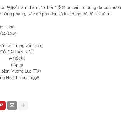
a bố
làm thành, “bì biền”
là loại mũ dùng da con hươu
黑麻布
皮弁
h bằng phẳng, sắc đỏ pha đen, là loại dùng để đội khi tế tự.
ng Hưng
/11/2019
ên tác Trung văn trong
CỔ ĐẠI HÁN NGỮ
古代漢語
(tập
3
)
 biên: Vương Lực
王力
ng Hoa thư cục, 1998.