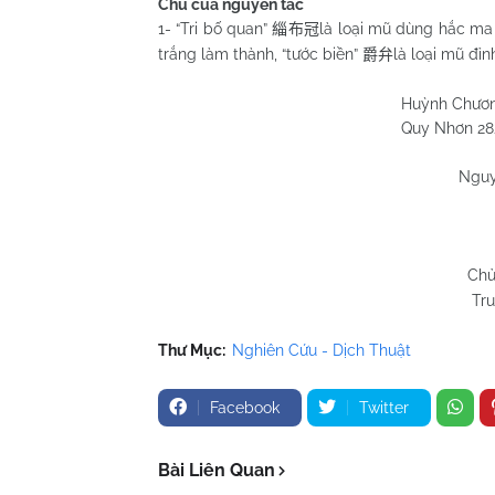
Chú của nguyên tác
1- “Tri bố quan”
là loại mũ dùng hắc m
緇布冠
trắng làm thành, “tước biền”
là loại mũ đỉn
爵弁
Huỳnh Chươ
Quy Nhơn
28
Nguy
Chủ
Tru
Thư Mục:
Nghiên Cứu - Dịch Thuật
Facebook
Twitter
Bài Liên Quan