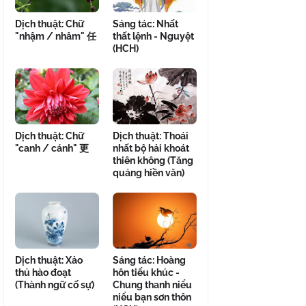
Dịch thuật: Chữ
Sáng tác: Nhất
"nhậm / nhâm" 任
thất lệnh - Nguyệt
(HCH)
Dịch thuật: Chữ
Dịch thuật: Thoái
"canh / cánh" 更
nhất bộ hải khoát
thiên không (Tăng
quảng hiền văn)
Dịch thuật: Xảo
Sáng tác: Hoàng
thủ hào đoạt
hôn tiểu khúc -
(Thành ngữ cố sự)
Chung thanh niểu
niểu bạn sơn thôn