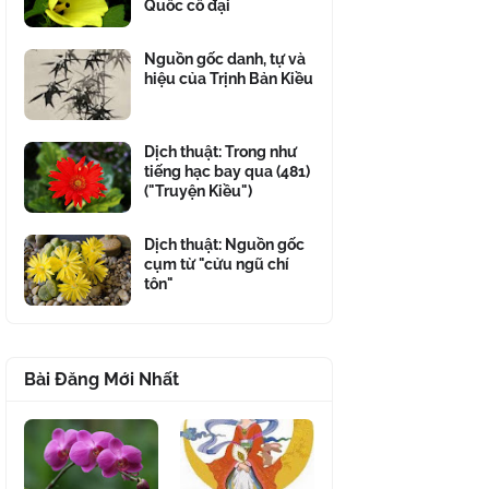
Quốc cổ đại
Nguồn gốc danh, tự và
hiệu của Trịnh Bản Kiều
Dịch thuật: Trong như
tiếng hạc bay qua (481)
("Truyện Kiều")
Dịch thuật: Nguồn gốc
cụm từ "cửu ngũ chí
tôn"
Bài Đăng Mới Nhất