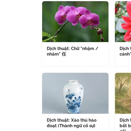
Dịch thuật: Chữ "nhậm /
Dịch 
nhâm" 任
cánh
Dịch thuật: Xảo thủ hào
Dịch
đoạt (Thành ngữ cố sự)
bất b