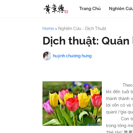
Trang Chủ
Nghiên Cứu
Home
Nghiên Cứu - Dịch Thuật
Dịch thuật: Quán 
huỳnh chương hưng
Theo c
khi đến tuổi 
thành thành v
lợi vốn có và
quan) (“gia q
Con trai quý
trong tông mi
“thệ tân”
筮賓