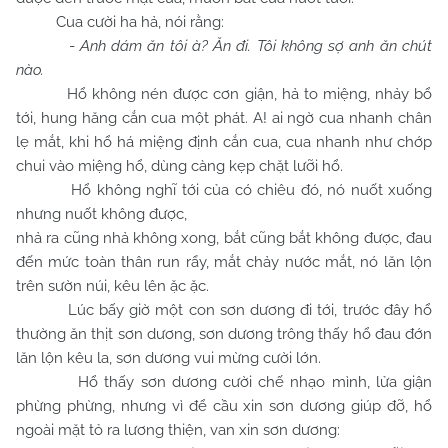
Cua cười ha hả, nói rằng:
-
Anh dám ăn tôi à? Ăn đi. Tôi không sợ anh ăn chút
nào.
Hổ không nén được cơn giận, hả to miệng, nhảy bổ
tới, hung hăng cắn cua một phát. A! ai ngờ cua nhanh chân
lẹ mắt, khi hổ há miệng định cắn cua, cua nhanh như chớp
chui vào miệng hổ, dùng càng kẹp chặt lưỡi hổ.
Hổ không nghĩ tới của có chiêu đó, nó nuốt xuống
nhưng nuốt không được,
nhả ra cũng nhả không xong, bắt cũng bắt không được, đau
đến mức toàn thân run rẩy, mắt chảy nước mắt, nó lăn lộn
trên sườn núi, kêu lên ặc ặc.
Lúc bấy giờ một con sơn dương đi tới, trước đây hổ
thường ăn thịt sơn dương, sơn dương trông thấy hổ đau đớn
lăn lộn kêu la, sơn dương vui mừng cười lớn.
Hổ thấy sơn dương cười chế nhạo mình, lửa giận
phừng phừng, nhưng vì để cầu xin sơn dương giúp đỡ, hổ
ngoài mặt tỏ ra lương thiện, van xin sơn dương: