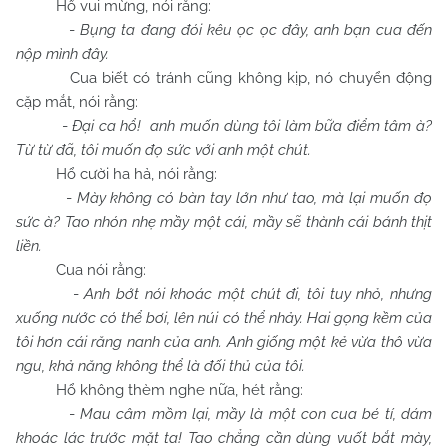
Hổ vui mừng, nói rằng:
-
Bụng ta đang đói kêu ọc ọc đây, anh bạn cua đến
nộp mình đây.
Cua biết có tránh cũng không kịp, nó chuyển động
cặp mắt, nói rằng:
-
Đại ca hổ! anh muốn dùng tôi làm bữa điểm tâm à?
Từ từ đã, tôi muốn đọ sức với anh một chút.
Hổ cười ha hả, nói rằng:
-
Mày không có bàn tay lớn như tao, mà lại muốn đọ
sức à? Tao nhón nhẹ mầy một cái, mầy sẽ thành cái bánh thịt
liền.
Cua nói rằng:
-
Anh bớt nói khoác một chút đi, tôi tuy nhỏ, nhưng
xuống nước có thể bơi, lên núi có thể nhảy. Hai gọng kềm của
tôi hơn cái răng nanh của anh. Anh giống một kẻ vừa thô vừa
ngu, khả năng không thể là đối thủ của tôi.
Hổ không thèm nghe nữa, hét rằng:
-
Mau câm mồm lại, mầy là một con cua bé tí, dám
khoác lác trước mặt ta! Tao chẳng cần dùng vuốt bắt mày,