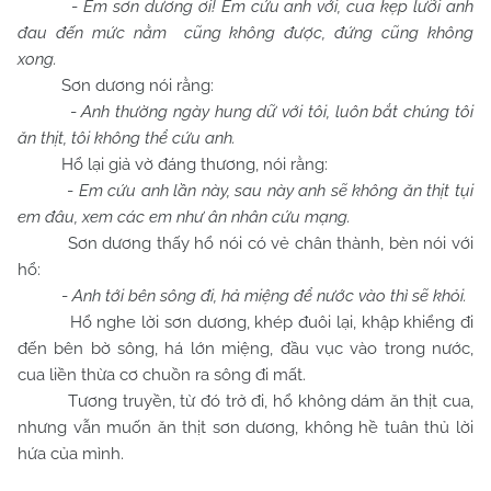
-
Em sơn dương ơi! Em cứu anh với, cua kẹp lưỡi anh
đau đến mức nằm cũng không được, đứng cũng không
xong.
Sơn dương nói rằng:
-
Anh thường ngày hung dữ với tôi, luôn bắt chúng tôi
ăn thịt, tôi không thể cứu anh.
Hổ lại giả vờ đáng thương, nói rằng:
-
Em cứu anh lần này, sau này anh sẽ không ăn thịt tụi
em đâu, xem các em như ân nhân cứu mạng.
Sơn dương thấy hổ nói có vẻ chân thành, bèn nói với
hổ:
-
Anh tới bên sông đi, hả miệng để nước vào thì sẽ khỏi.
Hổ nghe lời sơn dương, khép đuôi lại, khập khiểng đi
đến bên bờ sông, há lớn miệng, đầu vục vào trong nước,
cua liền thừa cơ chuồn ra sông đi mất.
Tương truyền, từ đó trở đi, hổ không dám ăn thịt cua,
nhưng vẫn muốn ăn thịt sơn dương, không hề tuân thủ lời
hứa của mình.