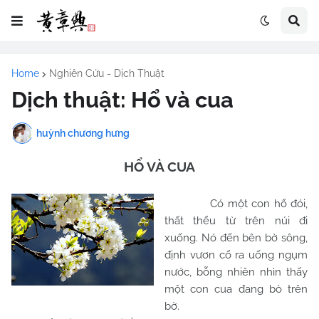
Home
Nghiên Cứu - Dịch Thuật
Dịch thuật: Hổ và cua
huỳnh chương hưng
HỔ VÀ CUA
Có một con hổ đói,
thất thểu từ trên núi đi
xuống. Nó đến bên bờ sông,
định vươn cổ ra uống ngụm
nước, bỗng nhiên nhìn thấy
một con cua đang bò trên
bờ.