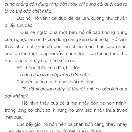
cũng chẳng cần dùng răng cắn mầy, chỉ dùng cái đuôi của ta
là có thể đập chết mầy.
Lúc nói, hổ vểnh cái đuôi dài dài lên, dường như chuẩn
bị lấy sức đập.
Cua né người qua một bên, hổ đã đập không trúng
cua, ngược lại còn bị cua dùng càng kẹp đuôi hổ lại. Hổ cảm
thấy như một khối lửa bốc lên khiến toàn thân đau nhức,
kêu lớn lên một tiếng rồi vẫy mạnh đuôi, cua thuận theo thế
nhả càng ra nhảy qua bên sườn núi.
Hổ không thấy cua đâu, hét lớn:
-
Thằng cua kia! mầy trốn ở đâu rồi?
Cua bên sườn núi thứ hai cười nói rằng:
-
Tôi đã nhảy sang đây từ lâu rồi, anh có bản lĩnh qua
đây không?
Hổ nhìn thấy cua bé tí mà nhảy còn xa hơn mình,
trong lòng có chút sợ. Nhưng nó làm sao nhận thua trước
mặt cua.
Lúc bấy giờ, hổ hổn hển ba chân bốn cằng nhảy, nhảy
được đến trước mặt cua, muốn bắt cua nuốt tươi.