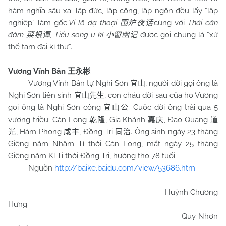
hàm nghĩa sâu xa: lập đức, lập công, lập ngôn đều lấy “lập
nghiệp” làm gốc.
Vi lô dạ thoại
cùng với
Thái căn
围炉夜话
đàm
, Tiểu song u kí
được gọi chung là “xử
菜根谭
小窗幽记
thế tam đại kì thư”.
Vương Vĩnh Bân
:
王永彬
Vương Vĩnh Bân tự Nghi Sơn
, người đời gọi ông là
宜山
Nghi Sơn tiên sinh
, con cháu đời sau của họ Vương
宜山先生
gọi ông là Nghi Sơn công
. Cuộc đời ông trải qua 5
宜山公
vương triều: Càn Long
, Gia Khánh
, Đạo Quang
乾隆
嘉庆
道
, Hàm Phong
, Đồng Trị
. Ông sinh ngày 23 tháng
光
咸丰
同治
Giêng năm Nhâm Tí thời Càn Long, mất ngày 25 tháng
Giêng năm Kỉ Tị thời Đồng Trị, hưởng thọ 78 tuổi.
Nguồn
http://baike.baidu.com/view/53686.htm
Huỳnh Chương
Hưng
Quy Nhơn