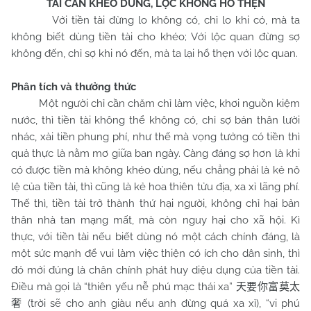
TÀI CẦN KHÉO DÙNG, LỘC KHÔNG HỔ THẸN
Với tiền tài đừng lo không có, chỉ lo khi có, mà ta
không biết dùng tiền tài cho khéo; Với lộc quan đừng sợ
không đến, chỉ sợ khi nó đến, mà ta lại hổ thẹn với lộc quan.
Phân tích và thưởng thức
Một người chỉ cần chăm chỉ làm việc, khơi nguồn kiệm
nước, thì tiền tài không thể không có, chỉ sợ bản thân lười
nhác, xài tiền phung phí, như thế mà vọng tưởng có tiền thì
quả thực là nằm mơ giữa ban ngày. Càng đáng sợ hơn là khi
có được tiền mà không khéo dùng, nếu chẳng phải là kẻ nô
lệ của tiền tài, thì cũng là kẻ hoa thiên tửu địa, xa xỉ lãng phí.
Thế thì, tiền tài trở thành thứ hại người, không chỉ hại bản
thân nhà tan mạng mất, mà còn nguy hại cho xã hội. Kì
thực, với tiền tài nếu biết dùng nó một cách chính đáng, là
một sức mạnh để vui làm việc thiện có ích cho dân sinh, thì
đó mới đúng là chân chính phát huy diệu dụng của tiền tài.
Điều mà gọi là “thiên yếu nễ phú mạc thái xa”
天要你富莫太
(trời sẽ cho anh giàu nếu anh đừng quá xa xỉ), “vi phú
奢