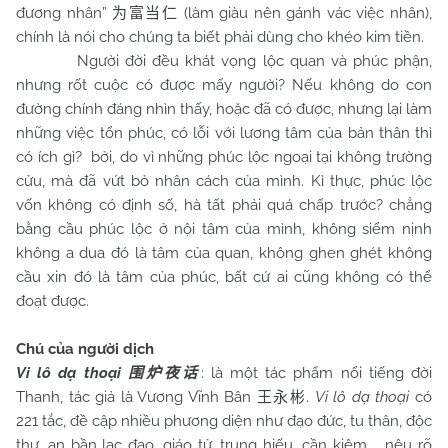
đương nhân”
(làm giàu nên gánh vác việc nhân),
为富当仁
chính là nói cho chúng ta biết phải dùng cho khéo kim tiền.
Người đời đều khát vọng lộc quan và phúc phận,
nhưng rốt cuộc có được mấy người? Nếu không do con
đường chính đáng nhìn thấy, hoặc đã có được, nhưng lại làm
những việc tổn phúc, có lỗi với lương tâm của bản thân thì
có ích gì? bởi, do vì những phúc lộc ngoại tại không trường
cửu, mà đã vứt bỏ nhân cách của mình. Kì thực, phúc lộc
vốn không có định số, hà tất phải quá chấp trước? chẳng
bằng cầu phúc lộc ở nội tâm của mình, không siểm nịnh
không a dua đó là tâm của quan, không ghen ghét không
cầu xin đó là tâm của phúc, bất cứ ai cũng không có thể
đoạt được.
Chú của người dịch
Vi lô dạ thoại
: là một tác phẩm nổi tiếng đời
围炉夜话
Thanh, tác giả là Vương Vĩnh Bân
.
Vi lô dạ thoại
có
王永彬
221 tắc, đề cập nhiều phương diện như đạo đức, tu thân, độc
thư, an bần lạc đạo, giáo tử, trung hiếu, cần kiệm … nêu rõ