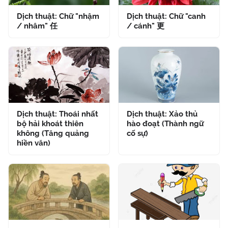
Dịch thuật: Chữ "nhậm
Dịch thuật: Chữ "canh
/ nhâm" 任
/ cánh" 更
Dịch thuật: Thoái nhất
Dịch thuật: Xảo thủ
bộ hải khoát thiên
hào đoạt (Thành ngữ
không (Tăng quảng
cố sự)
hiền văn)