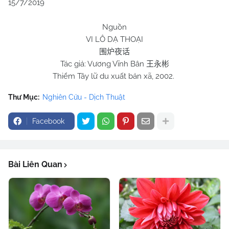
15/7/2019
Nguồn
VI LÔ DẠ THOẠI
围炉夜话
Tác giả: Vương Vĩnh Bân
王永彬
Thiểm Tây lữ du xuất bản xã, 2002.
Thư Mục:
Nghiên Cứu - Dịch Thuật
Facebook
Bài Liên Quan