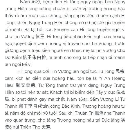
Năm 1627, bệnh tình Hi Tông nguy ngập, bọn Nguỵ
Trung Hiền tăng cường chuẩn bị soán vị. Trương hoàng hậu
thấy rõ âm mưu của chúng, hằng ngày đều ở bên cạnh Hi
Tông, khiến Nguỵ Trung Hiền không có cơ hội để giả truyền
di mệnh. Bà lại hết sức khuyên can Hi Tông truyền ngôi vị
cho Tín Vương
, Hi Tông tiếp nhận kiến nghị của hoàng
信王
hậu, quyết định đem hoàng vị truyền cho Tín Vương. Trước
giường bệnh triệu kiến người em khác mẹ là Tín Vương Chu
Do Kiểm
, ra lệnh cho ông ta tiếp nhận di mệnh
信王朱由检
lên ngôi kế vị.
Hi Tông qua đời, Tín Vương lên ngôi tức Tư Tông
,
思宗
cảm kích ân điển của hoàng hậu, tôn bà là “Ý An Hoàng
Hậu”
. Tư Tông thanh trừ yêm đảng, Nguỵ Trung
懿安皇后
Hiền sợ tội nên tự sát. Khách thị bị biếm đến Tẩy y cục
洗衣
, bị phạt đánh gậy mà chết. Năm 1644, Sấm Vương Lí Tự
局
Thành
tấn công Bắc Kinh, Trương hoàng hậu tự
闯王李自成
ải, năm đó chỉ mới 38 tuổi. Sau khi Thuận Trị
nhà Thanh
顺治
vào quan trung, cho táng Trương hoàng hậu tại Đức lăng
德
ở núi Thiên Thọ
.
陵
天寿