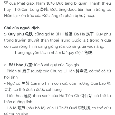
(3)
của Phật giáo. Năm 1636 Đức lăng bị quân Thanh thiêu
huỷ. Thời Càn Long
, Đức lăng được tiến hành trùng tu.
乾隆
Hiện tại kiến trúc của Đức lăng đa phần bị huỷ hoại.
Chú của người dịch
1-
Quy phu
: cũng gọi là Bị Hí
, Bá Hạ
. Quy phu
龟趺
贔屭
霸下
trong truyền thuyết thần thoại Trung Quốc là 1 trong 9 đứa
con của rồng, hình dạng giống rùa, có răng, ưa vác nặng.
Trong nguyên tác in nhầm là “quy điệt”
.
龟跌
2-
Bát bảo
: tức 8 vật quý của Đạo gia:
八宝
- Phiến tử
(quạt): của Chung Li Hán
, có thể cải tử
扇子
钟离汉
hồi sinh.
- Ngư cổ
(cái mõ hình con cá): của Trương Quả Lão
鱼鼓
张
, có thể đoán được cát hung.
果老
- Liên hoa
(hoa sen): của Hà Tiên Cô
, có thể tu
莲花
何仙姑
thân dưỡng tính.
- Hồ lô
(bầu hồ lô): của Lí Thiết Quải
, có thể cứu
葫芦
李铁拐
tế chúng sinh.