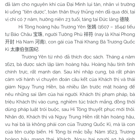
đã làm cho nguyên khí của Đại Minh lụi tàn, nhân vì trường
kì uống “tiên dược”, toàn thân thuỷ thũng nên đã qua đời, tại
vị chỉ có 7 năm, hưởng niên 23 tuổi, táng tại Đức lăng
.
德陵
Hi Tông hoàng hậu Trương Yên
(1607 – 1644) tiểu
张嫣
tự Bảo Châu
, người Tường Phù
(nay là Khai Phong
宝珠
祥符
Hà
Nam
), con gái của Thái Khang Bá Trương Quốc
开封
河南
Kỉ
.
太康伯张国纪
Trương Yên từ nhỏ đã thích đọc sách. Tháng 4 năm
1621, bà được sách lập làm hoàng hậu. Hoàng hậu tính tình
chính trực, rất mạnh dạn. Sau khi nhập cung, bà rất phản
cảm với hành vi chuyên đoán câu kết của Khách thị và thái
giám Nguỵ Trung Hiền, bà nhiều lần trước mặt hoàng đế
nêu những sai lầm của hai người. Khách thị phạm pháp, bà
triệu Khách thị vào cung, nghiêm túc trách mắng, đồng thời
dùng pháp luật trói buộc, sau Hi Tông thuyết phục mới thôi.
Nhân đó, Khách thị và Nguỵ Trung Hiền rất hận hoàng hậu,
vu hại bà là không phải con của Trương Quốc Kỉ, mà là con
của tên cướp biển. Hi Tông bị mắc bẫy. Năm 1623, Trương
hoàng hậu mang thai, Khách, Nguỵ hai người sợ bà sinh