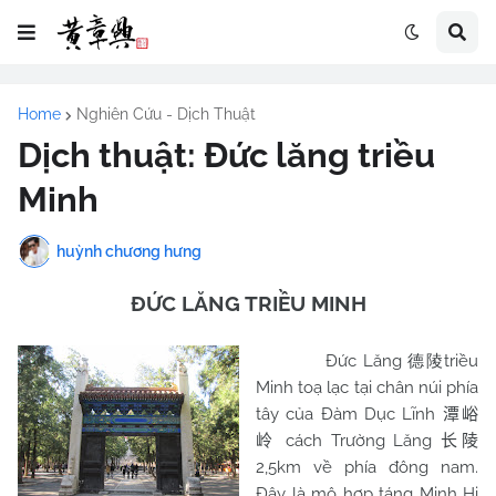
Home
Nghiên Cứu - Dịch Thuật
Dịch thuật: Đức lăng triều
Minh
huỳnh chương hưng
ĐỨC LĂNG TRIỀU MINH
Đức Lăng
triều
德陵
Minh toạ lạc tại chân núi phía
tây của Đàm Dục Lĩnh
潭峪
cách Trường Lăng
岭
长陵
2,5km về phía đông nam.
Đây là mộ hợp táng Minh Hi