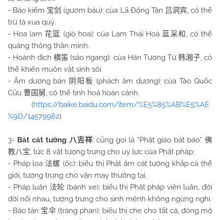
- Bảo kiếm
(gươm báu): của Lã Động Tân
, có thể
宝剑
吕洞宾
trừ tà xua quỷ.
- Hoa lam
(giỏ hoa): của Lam Thái Hoà
, có thể
花篮
蓝采和
quảng thông thần minh.
- Hoành địch
(sáo ngang): của Hàn Tương Tử
, có
横笛
韩湘子
thể khiến muôn vật sinh sôi.
- Âm dương bản
(phách âm dương): của Tào Quốc
阴阳板
Cữu
, có thể tịnh hoá hoàn cảnh.
曹国舅
(
https://baike.baidu.com/item/%E5%85%AB%E5%AE
%9D/14579982
)
3-
Bát cát tường
: cũng gọi là “Phật giáo bát bảo”
八吉祥
佛
, tức 8 vật tượng trưng cho uy lực của Phật pháp:
教八宝
- Pháp loa
(ốc): biểu thị Phật âm cát tường khắp cả thể
法螺
giới, tượng trưng cho vận may thường tại.
- Pháp luân
(bánh xe): biểu thị Phật pháp viên luân, đời
法轮
đời nối nhau, tượng trưng cho sinh mệnh không ngừng nghỉ.
- Bảo tản
(tràng phan): biểu thị che cho tất cả, đóng mở
宝伞