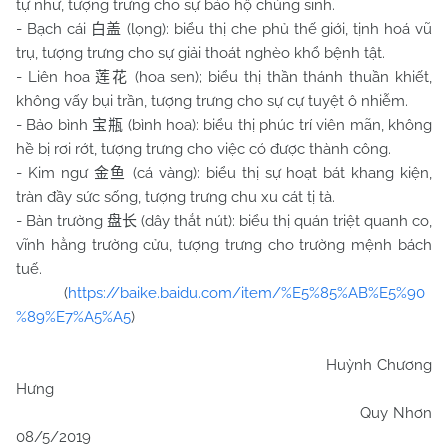
tự như, tượng trưng cho sự bảo hộ chúng sinh.
- Bạch cái
(lọng): biểu thị che phủ thế giới, tịnh hoá vũ
白盖
trụ, tượng trưng cho sự giải thoát nghèo khổ bệnh tật.
- Liên hoa
(hoa sen); biểu thị thần thánh thuần khiết,
莲花
không vấy bụi trần, tượng trưng cho sự cự tuyệt ô nhiễm.
- Bảo bình
(bình hoa): biểu thị phúc trí viên mãn, không
宝瓶
hề bị rơi rớt, tượng trưng cho việc có được thành công.
- Kim ngư
(cá vàng): biểu thị sự hoạt bát khang kiện,
金鱼
tràn đầy sức sống, tượng trưng chu xu cát tị tà.
- Bàn trường
(dây thắt nút): biểu thị quán triệt quanh co,
盘长
vĩnh hằng trường cửu, tượng trưng cho trường mệnh bách
tuế.
(
https://baike.baidu.com/item/%E5%85%AB%E5%90
%89%E7%A5%A5
)
Huỳnh Chương
Hưng
Quy Nhơn
08/5/2019