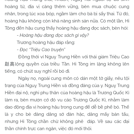
hoàng tử, địa vị càng thêm vững, bèn mua chuộc cung
nhân, trong lúc xoa bóp, ngầm làm cho bà bị sẩy thai. Từ đó,
hoàng hậu không còn khả năng sinh sản nữa. Có một lần, Hi
Tông đến hậu cung thấy hoàng hậu đang đọc sách, bèn hỏi:
-
Hoàng hậu đang đọc sách gì vậy?
Trương hoàng hậu đáp rằng:
-
Đọc “Triệu Cao truyện”
Đồng thời ví Nguỵ Trung Hiền với thái giám Triệu Cao
lộng quyền của triều Tần. Hi Tông im lặng không lên
赵高
tiếng, có chút suy nghĩ rồi bỏ đi.
Ngày nọ, ngoài cung môn có dán một tờ giấy, nêu tội
trạng của Nguỵ Trung Hiền và đồng đảng của y. Nguỵ Trung
Hiền đại nộ, nghi phụ thân của hoàng hậu là Trương Quốc Kỉ
làm ra, bèn mượn cớ đó vu cáo Trương Quốc Kỉ, nhằm làm
dao động địa vị hoàng hậu trong cung để dễ bề phế bỏ. Thế
là y cho bè đảng dâng sớ đàn hặc, dâng mấy bản tấu,
nhưng Hi Tông chần chừ không phê đáp. Về sau các đại
thần chính trực can ngăn, việc đó mới thôi.