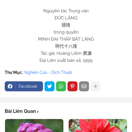
Nguyên tác Trung văn
ĐỨC LĂNG
德陵
trong quyển
MINH ĐẠI THẬP BÁT LĂNG
明代十八陵
Tác giả: Hoàng Liêm
黄濂
Đại Liên xuất bản xã, 1999
Thư Mục:
Nghiên Cứu - Dịch Thuật
Facebook
Bài Liên Quan