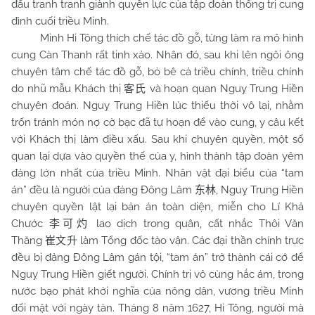
đấu tranh tranh giành quyền lực của tập đoàn thống trị cung
đình cuối triều Minh.
Minh Hi Tông thích chế tác đồ gỗ, từng làm ra mô hình
cung Càn Thanh rất tinh xảo. Nhân đó, sau khi lên ngôi ông
chuyên tâm chế tác đồ gỗ, bỏ bê cả triều chính, triều chính
do nhũ mẫu Khách thị
và hoạn quan Nguỵ Trung Hiền
客氏
chuyên đoán. Nguỵ Trung Hiền lúc thiếu thời vô lại, nhằm
trốn tránh món nợ cờ bạc đã tự hoạn để vào cung, y câu kết
với Khách thị làm điều xấu. Sau khi chuyên quyền, một số
quan lại dựa vào quyền thế của y, hình thành tập đoàn yêm
đảng lớn nhất của triều Minh. Nhân vật đại biểu của “tam
án” đều là người của đảng Đông Lâm
, Nguỵ Trung Hiền
东林
chuyên quyền lật lại bản án toàn diện, miễn cho Lí Khả
Chước
lao dịch trong quân, cất nhắc Thôi Văn
李可灼
Thăng
làm Tổng đốc tào vận. Các đại thần chính trực
崔文
升
đều bị đảng Đông Lâm gán tội, “tam án” trở thành cái cớ để
Nguỵ Trung Hiền giết người. Chính trị vô cùng hắc ám, trong
nước bạo phát khởi nghĩa của nông dân, vương triều Minh
đối mặt với ngày tàn. Tháng 8 năm 1627, Hi Tông, người mà