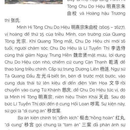
Tông Chu Do Hiệu
明熹宗朱
và Hoàng hậu Trương
由校
thị
.
张氏
Minh Hi Tông Chu Do Hiệu
(1605 – 1627),
明熹宗朱由校
vị hoàng đế thứ 15 của triều Minh, con trưởng của Quang
Tông
. Khi Quang Tông mất, Chu Do Hiệu chỉ mới 16
光宗
tuổi, người chăm sóc Chu Do Hiệu là Lí Tuyển Thị
李选侍
cùng thái giám Nguỵ Trung Hiền
mật mưu, lợi dụng
魏忠贤
Chu Do Hiệu còn nhỏ, chiếm cứ cung Càn Thanh
để
乾清
thao túng triều chính. Cấp sự trung Dương Liên
, Ngự sử
杨涟
Tả Quang Đẩu
biết tin, bèn đi trước một bước, vào
左光斗
cung đưa thái tử lên kiệu đi đến điện Văn Hoa
rồi
文华
chuyển vào cung Từ Khánh
, để Chu Do Hiệu tức vị, đó
慈庆
là Minh Hi Tông
, niên hiệu Thiên Khải
. Sau đó
明熹宗
天启
bức Lí Tuyển Thị dời đến ở cung Hối Loan
. Sự kiện này,
哕鸾
sử gọi là “di cung án”
.
移宫案
Ba án kiện chính trị “đĩnh kích”
,“hồng hoàn”
,
梃击
红丸
“di cung”
gọi chung là “tam án”
đã phản ánh sự
移宫
三案