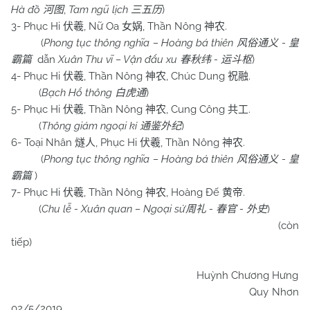
Hà đồ
,
Tam ngũ lịch
)
河图
三五历
3- Phục Hi
, Nữ Oa
, Thần Nông
.
伏羲
女娲
神农
(
Phong tục thông nghĩa – Hoàng bá thiên
-
风俗通义
皇
dẫn
Xuân Thu vĩ – Vận đẩu xu
-
)
霸篇
春秋纬
运斗枢
4- Phục Hi
, Thần Nông
, Chúc Dung
.
伏羲
神农
祝融
(
Bạch Hổ thông
)
白虎通
5- Phục Hi
, Thần Nông
, Cung Công
.
伏羲
神农
共工
(
Thông giám ngoại kỉ
)
通鉴外纪
6- Toại Nhân
, Phục Hi
, Thần Nông
.
燧人
伏羲
神农
(
Phong tục thông nghĩa – Hoàng bá thiên
-
风俗通义
皇
)
霸篇
7- Phục Hi
, Thần Nông
, Hoàng Đế
.
伏羲
神农
黄帝
(
Chu
lễ - Xuân quan – Ngoại sử
-
-
)
周礼
春官
外史
(còn
tiếp)
Huỳnh Chương Hưng
Quy Nhơn
02/5/2019