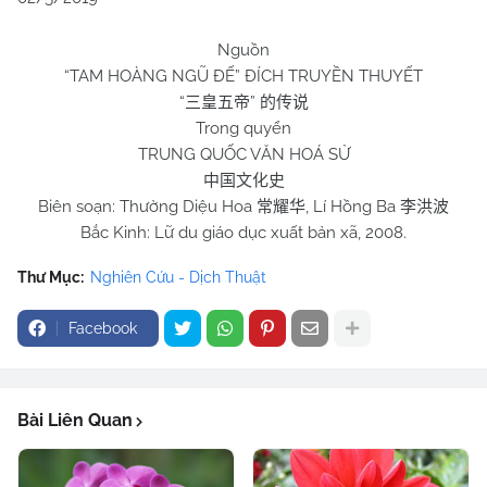
Nguồn
“TAM HOÀNG NGŨ ĐẾ” ĐÍCH TRUYỀN THUYẾT
“
”
三皇五帝
的传说
Trong quyển
TRUNG QUỐC VĂN HOÁ SỬ
中国文化史
Biên soạn: Thường Diệu Hoa
, Lí Hồng Ba
常耀华
李洪波
Bắc Kinh: Lữ du giáo dục xuất bản xã, 2008.
Thư Mục:
Nghiên Cứu - Dịch Thuật
Facebook
Bài Liên Quan