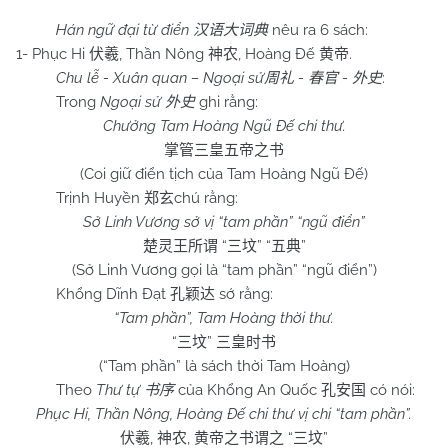
Hán ngữ đại từ điển
nêu ra 6 sách:
汉语大词典
1- Phục Hi
, Thần Nông
, Hoàng Đế
.
伏羲
神农
黄帝
Chu
lễ - Xuân quan – Ngoại sử
-
-
:
周礼
春官
外史
Trong
Ngoại sử
ghi rằng:
外史
Chưởng Tam Hoàng Ngũ Đế chi thư.
掌管三皇五帝之书
(Coi giữ điển tịch của Tam Hoàng Ngũ Đế)
Trịnh Huyền
chú rằng:
郑玄
Sở Linh Vương sở vị “tam phần” “ngũ điển”
“
” “
”
楚灵王所谓
三坟
五典
(Sở Linh Vương gọi là “tam phần” “ngũ điển”)
Khổng Dĩnh Đạt
sớ rằng:
孔颖达
“Tam phần”, Tam Hoàng thời thư.
“
”
三坟
三皇时书
(“Tam phần” là sách thời Tam Hoàng)
Theo
Thư tự
của Khổng An Quốc
có nói:
书序
孔安国
Phục Hi, Thần Nông, Hoàng Đế chi thư vị chi “tam phần”.
,
,
“
”
伏羲
神农
黄帝
之书谓之
三坟