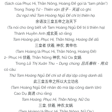
(Sách của Phục Hi, Thần Nông, Hoàng Đế gọi là “tam phần”)
Trong
Trang Tử - Thiên vận
-
có ghi:
庄子
天运
Dư ngứ nhữ Tam Hoàng Ngũ Đế chi trị thiên hạ.
余语汝三皇五帝之治天下
(Ta nói cho ông biết về Tam Hoàng Ngũ Đế trị lí thiên hạ)
Thành Huyền Anh
sớ rằng:
成玄英
Tam Hoàng giả, Phục Hi, Thần Nông, Hoàng Đế dã.
,
,
.
三皇者
伏羲
神农
黄帝也
(Tam Hoàng là Phục Hi, Thần Nông, Hoàng Đế)
2- Phục Hi
, Thần Nông
, Nữ Oa
.
伏羲
神农
女娲
Trong
Lã Thị Xuân Thu – Dụng chúng
-
吕氏春秋
用众
có câu:
Thử Tam Hoàng Ngũ Đế chi sở dĩ đại lập công danh dã.
此三皇五帝之所以大立功名
(Tam Hoàng Ngũ Đế nhân đó mà lập công danh lớn)
Cao Dụ
chú rằng:
高诱
Tam Hoàng, Phục Hi, Thần Nông, Nữ Oa.
,
,
,
.
三皇
伏羲
神农
女娲
(Tam Hoàng là Phục Hi, Thần Nông, Nữ Oa.)