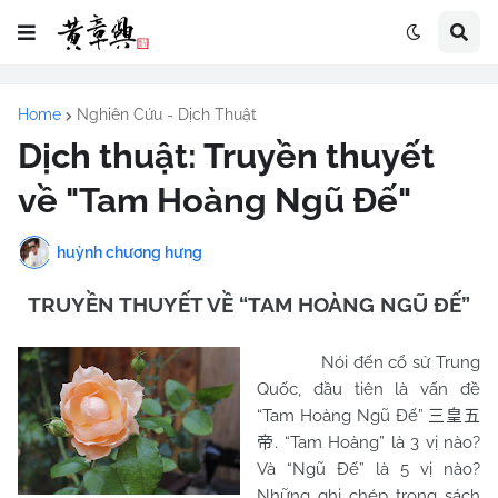
Home
Nghiên Cứu - Dịch Thuật
Dịch thuật: Truyền thuyết
về "Tam Hoàng Ngũ Đế"
huỳnh chương hưng
TRUYỀN THUYẾT VỀ “TAM HOÀNG NGŨ ĐẾ”
Nói đến cổ sử Trung
Quốc, đầu tiên là vấn đề
“Tam Hoàng Ngũ Đế”
三皇五
. “Tam Hoàng” là 3 vị nào?
帝
Và “Ngũ Đế” là 5 vị nào?
Những ghi chép trong sách