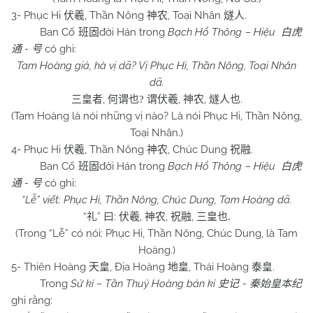
3- Phục Hi
, Thần Nông
, Toại Nhân
.
伏羲
神农
燧人
Ban Cố
đời Hán trong
Bạch Hổ Thông – Hiệu
班固
白虎
-
có ghi:
通
号
Tam Hoàng giả, hà vị dã? Vị Phục Hi, Thần Nông, Toại Nhân
dã.
,
,
,
.
三皇者
何谓也
?
谓伏羲
神农
燧人也
(Tam Hoàng là nói những vị nào? Là nói Phục Hi, Thần Nông,
Toại Nhân.)
4- Phục Hi
, Thần Nông
, Chúc Dung
.
伏羲
神农
祝融
Ban Cố
đời Hán trong
Bạch Hổ Thông – Hiệu
班固
白虎
-
có ghi:
通
号
“Lễ” viết: Phục Hi, Thần Nông, Chúc Dung, Tam Hoàng dã.
“
”
:
,
,
,
礼
曰
伏羲
神农
祝融
三皇也
.
(Trong “Lễ” có nói: Phục Hi, Thần Nông, Chúc Dung, là Tam
Hoàng.)
5- Thiên Hoàng
, Địa Hoàng
, Thái Hoàng
.
天皇
地皇
泰皇
Trong
Sử kí – Tần Thuỷ Hoàng bản kỉ
-
史记
秦始皇本纪
ghi rằng: