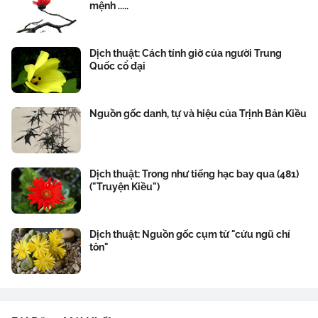
mệnh .....
Dịch thuật: Cách tính giờ của người Trung
Quốc cổ đại
Nguồn gốc danh, tự và hiệu của Trịnh Bản Kiều
Dịch thuật: Trong như tiếng hạc bay qua (481)
("Truyện Kiều")
Dịch thuật: Nguồn gốc cụm từ "cửu ngũ chí
tôn"