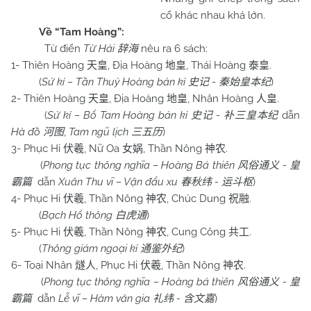
cổ khác nhau khá lớn.
Về “Tam Hoàng”:
Từ điển
Từ Hải
nêu ra 6 sách:
辞海
1- Thiên Hoàng
, Địa Hoàng
, Thái Hoàng
.
天皇
地皇
泰皇
(
Sử kí – Tần Thuỷ Hoàng bản kỉ
-
)
史记
秦始皇本纪
2- Thiên Hoàng
, Địa Hoàng
, Nhân Hoàng
.
天皇
地皇
人皇
(
Sử kí – Bổ Tam Hoàng bản kỉ
-
dẫn
史记
补三皇本纪
Hà đồ
,
Tam ngũ lịch
)
河图
三五历
3- Phục Hi
, Nữ Oa
, Thần Nông
.
伏羲
女娲
神农
(
Phong tục thông nghĩa – Hoàng Bá thiên
-
风俗通义
皇
dẫn
Xuân Thu vĩ – Vận đẩu xu
-
)
霸篇
春秋纬
运斗枢
4- Phục Hi
, Thần Nông
, Chúc Dung
.
伏羲
神农
祝融
(
Bạch Hổ thông
)
白虎通
5- Phục Hi
, Thần Nông
, Cung Công
.
伏羲
神农
共工
(
Thông giám ngoại kỉ
)
通鉴外纪
6- Toại Nhân
, Phục Hi
, Thần Nông
.
燧人
伏羲
神农
(
Phong tục thông nghĩa – Hoàng bá thiên
-
风俗通义
皇
dẫn
Lễ vĩ – Hàm văn gia
-
)
霸篇
礼纬
含文嘉