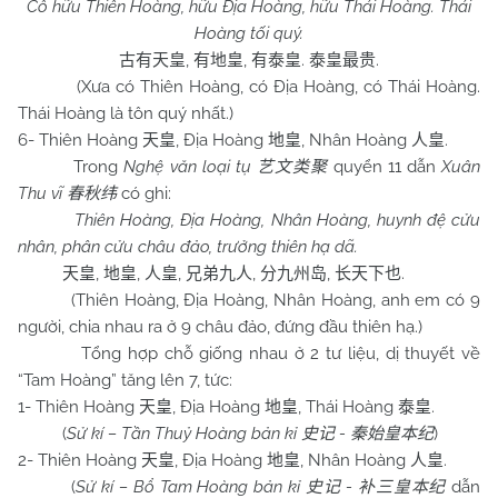
Cổ hữu Thiên Hoàng, hữu Địa Hoàng, hữu Thái Hoàng. Thái
Hoàng tối quý.
,
,
.
.
古有
天皇
有地皇
有泰皇
泰皇
最贵
(Xưa có Thiên Hoàng, có Địa Hoàng, có Thái Hoàng.
Thái Hoàng là tôn quý nhất.)
6- Thiên Hoàng
, Địa Hoàng
, Nhân Hoàng
.
天皇
地皇
人皇
Trong
Nghệ văn loại tụ
quyển 11 dẫn
Xuân
艺文类聚
Thu vĩ
có ghi:
春秋纬
Thiên Hoàng, Địa Hoàng, Nhân Hoàng, huynh đệ cửu
nhân, phân cửu châu đảo, trưởng thiên hạ dã.
,
,
,
,
,
.
天皇
地皇
人皇
兄弟九人
分九州岛
长天下也
(Thiên Hoàng, Địa Hoàng, Nhân Hoàng, anh em có 9
người, chia nhau ra ở 9 châu đảo, đứng đầu thiên hạ.)
Tổng hợp chỗ giống nhau ở 2 tư liệu, dị thuyết về
“Tam Hoàng” tăng lên 7, tức:
1- Thiên Hoàng
, Địa Hoàng
, Thái Hoàng
.
天皇
地皇
泰皇
(
Sử kí – Tần Thuỷ Hoàng bản kỉ
-
)
史记
秦始皇本纪
2- Thiên Hoàng
, Địa Hoàng
, Nhân Hoàng
.
天皇
地皇
人皇
(
Sử kí – Bổ Tam Hoàng bản kỉ
-
dẫn
史记
补三皇本纪