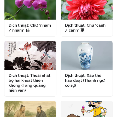
Dịch thuật: Chữ "nhậm
Dịch thuật: Chữ "canh
/ nhâm" 任
/ cánh" 更
Dịch thuật: Thoái nhất
Dịch thuật: Xảo thủ
bộ hải khoát thiên
hào đoạt (Thành ngữ
không (Tăng quảng
cố sự)
hiền văn)