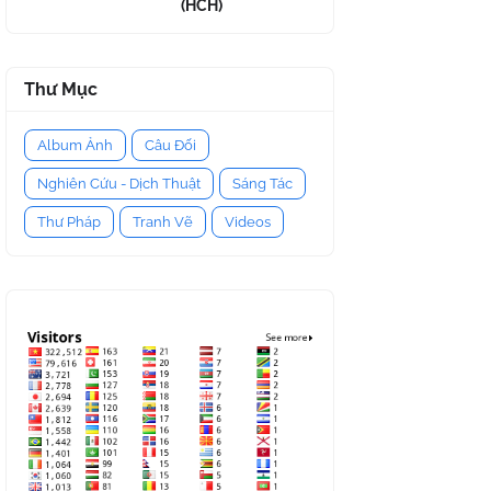
(HCH)
Thư Mục
Album Ảnh
Câu Đối
Nghiên Cứu - Dịch Thuật
Sáng Tác
Thư Pháp
Tranh Vẽ
Videos