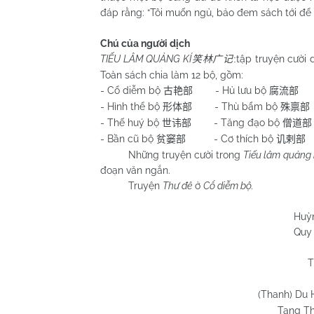
đáp rằng: “Tôi muốn ngủ, bảo đem sách tới để l
Chú của người dịch
TIẾU LÂM QUẢNG KÍ
tập truyện cười
笑林广记
:
Toàn sách chia làm 12 bộ, gồm:
- Cổ diễm bộ
- Hủ lưu bộ
- 
古艳部
腐流部
- Hình thể bộ
- Thù bẩm bộ
形体部
殊禀部
- Thế huý bộ
- Tăng đạo bộ
世讳部
僧道部
- Bần cũ bộ
- Cơ thích bộ
-
贫窭部
讥剌部
Những truyện cười trong
Tiếu lâm quảng 
đoạn văn ngắn.
Truyện
Thư đê
ở
Cổ diễm bộ.
Huỳnh Chương
Quy Nhơn 20/5
T
(Thanh) Du 
Tang T