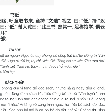
书低
,
.
“
”,
,
: “
.”
“
归房
呼童取书来
童持
文选
视之
曰
低
持
汉
,
: “
.”
: “
,
,
,
曰
低
僧大诧曰
此三书
熟其一
足称饱学
俱云
.”
耳
艳部
)
THƯ ĐÊ
du ngoạn. Ngọ hậu quy phòng, hô đồng thủ thư lai. Đồng trì “Văn
t: “Đê.” Hựu trì “Sử kí”, thị chi, viết: “Đê.” Tăng đại sá viết: “Thử tam thư,
” Sinh viết: “Ngã yếu thuỵ, thủ thư tác chẩm đầu nhĩ.”
ễm bộ)
SÁCH THẤP
ng của vị tăng để đọc sách, nhưng hằng ngày đều đi chơi.
g tiểu đồng đem sách tới. Tiểu đồng bê tới bộ “Văn tuyển”, anh
bê tới bộ “Hán thư”, anh chàng nhìn qua, rồi nói: “Thấp.” Tiểu đồng
g nói: “Thấp.” Vị tăng vô cùng kinh ngạc, hỏi: “Ba bộ sách đó, đọc
iều. Sao anh lại nói là cả ba bộ đó đều thấp?” Chàng thư sinh