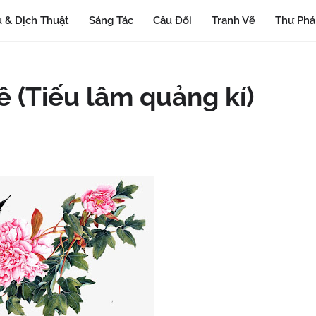
 & Dịch Thuật
Sáng Tác
Câu Đối
Tranh Vẽ
Thư Ph
ê (Tiếu lâm quảng kí)