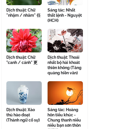
Dịch thuật: Chữ
Sáng tác: Nhất
"nhậm / nhâm" 任
thất lệnh - Nguyệt
(HCH)
Dịch thuật: Chữ
Dịch thuật: Thoái
"canh / cánh" 更
nhất bộ hải khoát
thiên không (Tăng
quảng hiền văn)
Dịch thuật: Xảo
Sáng tác: Hoàng
thủ hào đoạt
hôn tiểu khúc -
(Thành ngữ cố sự)
Chung thanh niểu
niểu bạn sơn thôn