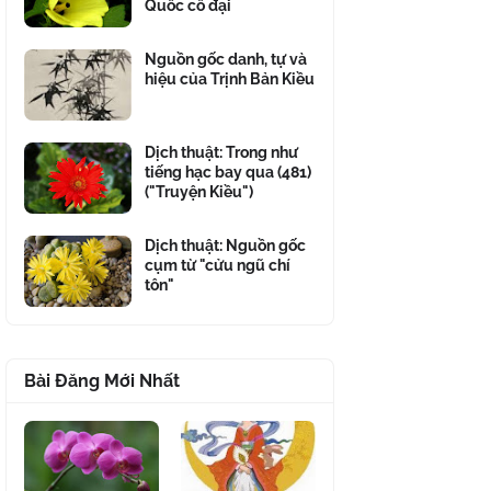
Quốc cổ đại
Nguồn gốc danh, tự và
hiệu của Trịnh Bản Kiều
Dịch thuật: Trong như
tiếng hạc bay qua (481)
("Truyện Kiều")
Dịch thuật: Nguồn gốc
cụm từ "cửu ngũ chí
tôn"
Bài Đăng Mới Nhất