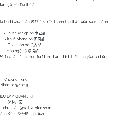
àm gối kê đầu thôi.”
 do Du hí chủ nhân
đời Thanh thu thập biên soạn thành.
游戏主人
Thuật nghiệp bộ
术业部
- Khuê phong bộ
闺风部
- Tham lận bộ
贪吝部
 Mậu ngộ bộ
谬误部
kí
đa phần là của hai đời Minh Thanh, hình thức chủ yếu là những
 Hưng
/2019
IẾU LÂM QUẢNG KÍ
笑林广记
Hí chủ nhân
biên soạn
游戏主人
hánh Đồng
chú dịch
桑圣彤