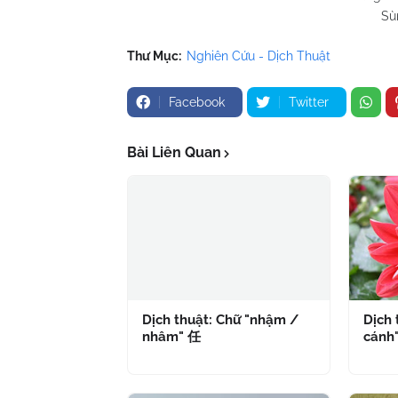
Sù
Thư Mục:
Nghiên Cứu - Dịch Thuật
Facebook
Twitter
Bài Liên Quan
Dịch thuật: Chữ "nhậm /
Dịch 
nhâm" 任
cánh