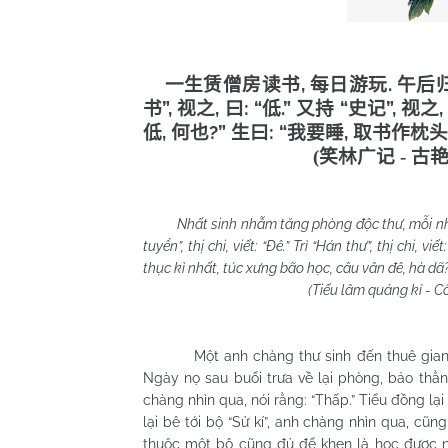
,
.
一生赁僧房读书
每日游玩
午后
”,
,
: “
.”
“
”,
书
视之
曰
低
又持
史记
视之
,
?”
: “
,
低
何也
生曰
我要睡
取书作枕头
(
笑林广记
-
古
Nhất sinh nhẫm tăng phòng độc thư, mỗi nhật 
tuyển”, thị chi, viết: “Đê.” Trì “Hán thư”, thị chi, viế
thục kì nhất, túc xưng bão học, câu vân đê, hà dã?
(Tiếu lâm quảng kỉ - Cổ di
Một anh chàng thư sinh đến thuê gian phò
Ngày nọ sau buổi trưa về lại phòng, bảo thằn
chàng nhìn qua, nói rằng: “Thấp.” Tiểu đồng lại 
lại bê tới bộ “Sử kí”, anh chàng nhìn qua, cũn
thuộc một bộ cũng đủ để khen là học được nh