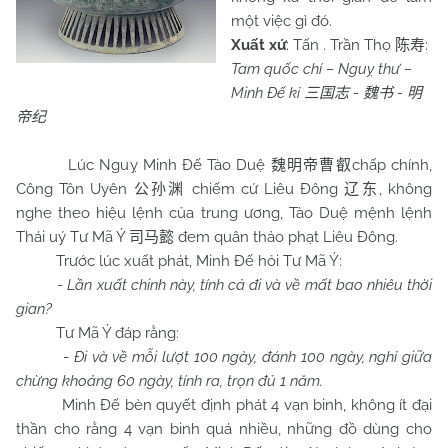
một việc gì đó.
Xuất xứ
: Tấn . Trần Thọ
:
陈寿
Tam quốc chí – Nguỵ thư –
Minh Đế kỉ
-
-
三国志
魏书
明
帝纪
Lúc Nguỵ Minh Đế Tào Duệ
chấp chính,
魏明帝曹叡
Công Tôn Uyên
chiếm cứ Liêu Đông
, không
公孙渊
辽东
nghe theo hiệu lệnh của trung ương, Tào Duệ mệnh lệnh
Thái uý Tư Mã Ý
đem quân thảo phạt Liêu Đông.
司马懿
Trước lúc xuất phát, Minh Đế hỏi Tư Mã Ý:
-
Lần xuất chinh này, tính cả đi và về mất bao nhiêu thời
gian?
Tư Mã Ý đáp rằng:
-
Đi và về mỗi lượt 100 ngày, đánh 100 ngày, nghỉ giữa
chừng khoảng 60 ngày, tính ra, trọn đủ 1 năm.
Minh Đế bèn quyết định phát 4 vạn binh, không ít đại
thần cho rằng 4 vạn binh quá nhiều, những đồ dùng cho