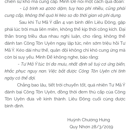
chiến sự khó mà cung cấp. Minh Đế nói một cách quả đoán:
-
Lộ trình xa 4000 dặm, tuy hao phí nhiều, cũng phải
cung cấp, không thể quá kì kèo so đo thời gian và phí dụng.
Sau khi Tư Mã Ý dẫn 4 vạn binh đến Liêu Đông, gặp
phải lúc trời mưa liên miên, không thể kịp thời công kích. Đại
thần trong triều đua nhau nghị luận, cho rằng, không thể
đánh tan Công Tôn Uyên ngay lập tức, nên sớm triệu hồi Tư
Mã Ý. Kéo dài như thế, quân đội không chỉ khó cung ứng mà
còn bị suy yếu. Minh Đế không nghe, bảo rằng:
-
Tư Mã Ý túc trí đa mưu, nhất định sẽ tuỳ cơ ứng biến,
khắc phục nguy nan. Việc bắt được Công Tôn Uyên chỉ tính
ngày có thể đợi.
Chẳng bao lâu, tiết trời chuyển tốt, quả nhiên Tư Mã Ý
đánh bại Công Tôn Uyên, đồng thời đem thủ cấp của Công
Tôn Uyên đưa về kinh thành. Liêu Đông cuối cùng được
bình định.
Huỳnh Chương Hưng
Quy Nhơn 28/3/2019