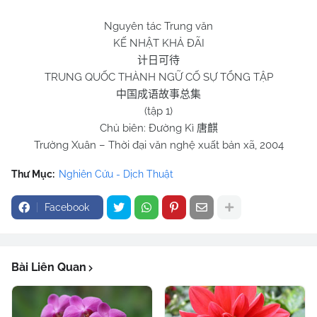
Nguyên tác Trung văn
KẾ NHẬT KHẢ ĐÃI
计日可待
TRUNG QUỐC THÀNH NGỮ CỐ SỰ TỔNG TẬP
中国成语故事总集
(tập 1)
Chủ biên: Đường Kì
唐麒
Trường Xuân – Thời đại văn nghệ xuất bản xã, 2004
Thư Mục:
Nghiên Cứu - Dịch Thuật
Facebook
Bài Liên Quan