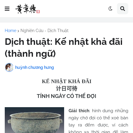
Home
Nghiên Cứu - Dịch Thuật
Dịch thuật: Kế nhật khả đãi
(thành ngữ)
huỳnh chương hưng
KẾ NHẬT KHẢ ĐÃI
计日可待
TÍNH NGÀY CÓ THỂ ĐỢI
Giải thích
: hình dung những
ngày chờ đợi có thể xoè bàn
tay ra đếm được, ví cách
không xa thời gian để làm