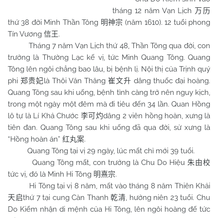
tháng 12 năm Vạn Lịch
万历
thứ 38 đời Minh Thần Tông
(năm 1610). 12 tuổi phong
明神宗
Tín Vương
.
信王
Tháng 7 năm Vạn Lịch thứ 48, Thần Tông qua đời, con
trưởng là Thường Lạc kế vị, tức Minh Quang Tông. Quang
Tông lên ngôi chẳng bao lâu, bị bệnh lị. Nội thị của Trịnh quý
phi
là Thôi Văn Thăng
dâng thuốc đại hoàng.
郑贵妃
崔文升
Quang Tông sau khi uống, bệnh tình càng trở nên nguy kịch,
trong một ngày một đêm mà đi tiêu đến 34 lần. Quan Hồng
lô tự là Lí Khả Chước
dâng 2 viên hồng hoàn, xưng là
李可灼
tiên đan. Quang Tông sau khi uống đã qua đời, sử xưng là
“Hồng hoàn án”
.
红丸案
Quang Tông tại vị 29 ngày, lúc mất chỉ mới 39 tuổi.
Quang Tông mất, con trưởng là Chu Do Hiệu
朱由校
tức vị, đó là Minh Hi Tông
.
明熹宗
Hi Tông tại vị 8 năm, mất vào tháng 8 năm Thiên Khải
thứ 7 tại cung Càn Thanh
, hưởng niên 23 tuổi. Chu
天启
乾清
Do Kiểm nhận di mệnh của Hi Tông, lên ngôi hoàng đế tức