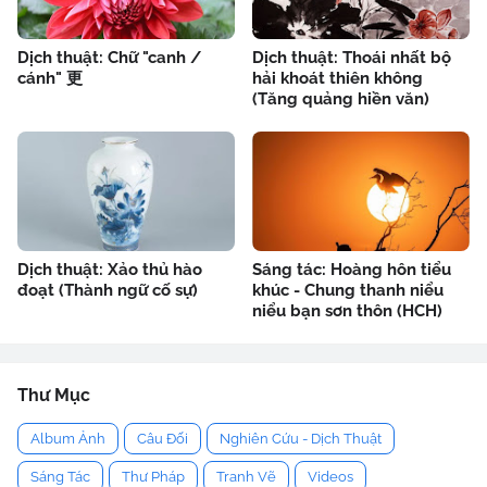
Dịch thuật: Chữ "canh /
Dịch thuật: Thoái nhất bộ
cánh" 更
hải khoát thiên không
(Tăng quảng hiền văn)
Dịch thuật: Xảo thủ hào
Sáng tác: Hoàng hôn tiểu
đoạt (Thành ngữ cố sự)
khúc - Chung thanh niểu
niểu bạn sơn thôn (HCH)
Thư Mục
Album Ảnh
Câu Đối
Nghiên Cứu - Dịch Thuật
Sáng Tác
Thư Pháp
Tranh Vẽ
Videos