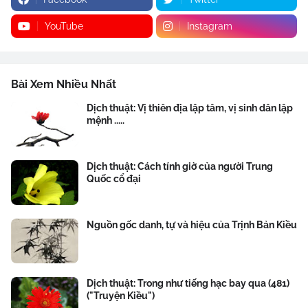
YouTube
Instagram
Bài Xem Nhiều Nhất
Dịch thuật: Vị thiên địa lập tâm, vị sinh dân lập
mệnh .....
Dịch thuật: Cách tính giờ của người Trung
Quốc cổ đại
Nguồn gốc danh, tự và hiệu của Trịnh Bản Kiều
Dịch thuật: Trong như tiếng hạc bay qua (481)
("Truyện Kiều")