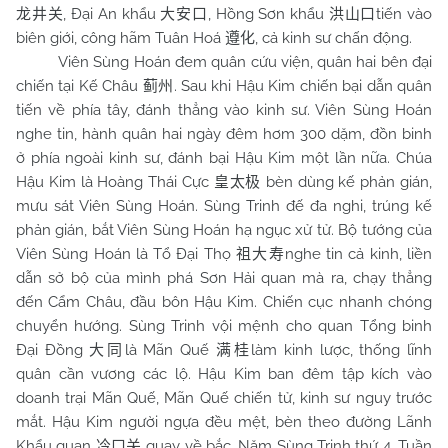
, Đại An khẩu
, Hồng Sơn khẩu
tiến vào
龙井关
大安口
洪山口
biên giới, công hãm Tuân Hoá
, cả kinh sư chấn động.
遵化
Viên Sùng Hoán đem quân cứu viện, quân hai bên đại
chiến tại Kế Châu
. Sau khi Hậu Kim chiến bại dẫn quân
蓟州
tiến về phía tây, đánh thẳng vào kinh sư. Viên Sùng Hoán
nghe tin, hành quân hai ngày đêm hơm 300 dặm, đồn binh
ở phía ngoài kinh sư, đánh bại Hậu Kim một lần nữa. Chúa
Hậu Kim là Hoàng Thái Cực
bèn dùng kế phản gián,
皇太极
mưu sát Viên Sùng Hoán. Sùng Trinh đế đa nghi, trúng kế
phản gián, bắt Viên Sùng Hoán hạ ngục xử tử. Bộ tướng của
Viên Sùng Hoán là Tổ Đại Thọ
nghe tin cả kinh, liền
祖大寿
dẫn sở bộ của mình phá Sơn Hải quan mà ra, chạy thẳng
đến Cẩm Châu, đầu bôn Hậu Kim. Chiến cục nhanh chóng
chuyển hướng. Sùng Trinh vội mệnh cho quan Tổng binh
Đại Đồng
là Mãn Quế
làm kinh lược, thống lĩnh
大同
满桂
quân cần vương các lộ. Hậu Kim ban đêm tập kích vào
doanh trại Mãn Quế, Mãn Quế chiến tử, kinh sư nguy trước
mắt. Hậu Kim người ngựa đều mệt, bèn theo đường Lãnh
Khẩu quan
quay về bắc. Năm Sùng Trinh thứ 4, Tuần
冷口关