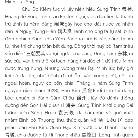
Minh Tư Tông.
Chu Do Kiểm tức vị, lấy niên hiệu Sùng Trinh
.
崇祯
Hoàng đế Sùng Trinh sau khi lên ngôi, việc đầu tiên là thanh
trừ lãnh tụ Yêm đảng
gây hoạ cho đất nước và nhân
阉党
dân là Nguỵ Trung Hiền
, lệnh cho ông ta tự sát, bình
魏忠贤
đình nghịch đảng, chia Yêm đảng ra làm 6 cấp, nặng thì xử
tử, nhẹ thì chung thân bất dụng. Đồng thời huỷ bỏ “tam triều
yếu điển”
vu tội người của đảng Đông Lâm
, ra
三朝要典
东林
sức cứu vãn tình thế rối loạn, hăng hái dốc chí, để triều Minh
được trung hưng. Nhưng vương triều Đại Minh lúc bấy giờ
khí số đã tận, như bệnh đã nhiễm vào xương cốt, nội ưu
ngoại hoạn, nguy cơ bốn phía. Tháng 4 năm Sùng Trinh
nguyên niên (năm 1628), Hậu Kim
khởi binh tại đông
后金
bắc, chuẩn bị đánh Cẩm Châu
, lấy đó đánh thông
锦州
đường đến Sơn Hải quan
. Sùng Trinh khởi dụng Đại
山海关
tướng Viên Sùng Hoán
đã bãi chức về quê xuất
袁崇焕
nhậm Binh bộ Thượng thư, thúc quân Kế
, Liêu
dẹp
蓟
辽
phản loạn Hậu Kim. Quân Hậu Kim vượt qua Thanh Thành
, chia đường từ Hỉ Phong khẩu
, Long Tỉnh quan
青城
喜峰口