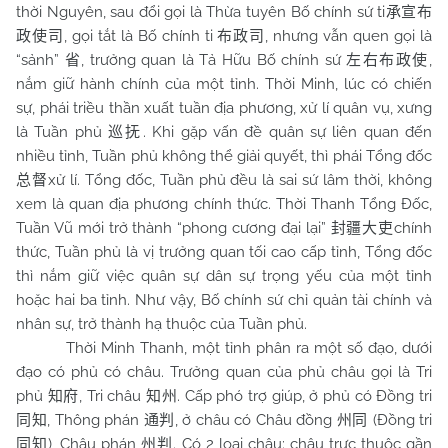
thời Nguyên, sau đổi gọi là Thừa tuyên Bố chính sứ ti
承宣布
, gọi tắt là Bố chính ti
, nhưng vẫn quen gọi là
政使司
布政司
“sảnh”
, trưởng quan là Tả Hữu Bố chính sứ
,
省
左右布政使
nắm giữ hành chính của một tỉnh. Thời Minh, lúc có chiến
sự, phái triều thần xuất tuần địa phương, xử lí quân vụ, xưng
là Tuần phủ
. Khi gặp vấn đề quân sự liên quan đến
巡抚
nhiều tỉnh, Tuần phủ không thể giải quyết, thì phái Tổng đốc
xử lí. Tổng đốc, Tuần phủ đều là sai sứ lâm thời, không
总督
xem là quan địa phương chính thức. Thời Thanh Tổng Đốc,
Tuần Vũ mới trở thành “phong cương đại lại”
chính
封疆大吏
thức, Tuần phủ là vị trưởng quan tối cao cấp tỉnh, Tổng đốc
thì nắm giữ việc quân sự dân sự trọng yếu của một tỉnh
hoặc hai ba tỉnh. Như vậy, Bố chính sứ chỉ quản tài chính và
nhân sự, trở thành hạ thuộc của Tuần phủ.
Thời Minh Thanh, một tỉnh phân ra một số đạo, dưới
đạo có phủ có châu. Trưởng quan của phủ châu gọi là Tri
phủ
, Tri châu
. Cấp phó trợ giúp, ở phủ có Đồng tri
知府
知州
, Thông phán
, ở châu có Châu đồng
(Đồng tri
同知
通判
州同
), Châu phán
. Có 2 loại châu: châu trực thuộc gần
同知
州判