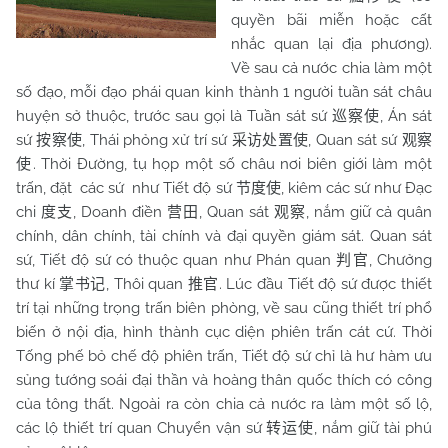
quyền bãi miễn hoặc cất
nhắc quan lại địa phương).
Về sau cả nước chia làm một
số đạo, mỗi đạo phái quan kinh thành 1 người tuần sát châu
huyện sở thuộc, trước sau gọi là Tuần sát sứ
, Án sát
巡察使
sứ
, Thái phỏng xử trí sứ
, Quan sát sứ
按察使
采访处置使
观察
. Thời Đường, tụ họp một số châu nơi biên giới làm một
使
trấn, đặt các sứ như Tiết độ sứ
, kiêm các sứ như Đạc
节度使
chi
, Doanh điền
, Quan sát
, nắm giữ cả quân
度支
营田
观察
chính, dân chính, tài chính và đại quyền giám sát. Quan sát
sứ, Tiết độ sứ có thuộc quan như Phán quan
, Chưởng
判官
thư kí
, Thôi quan
. Lúc đầu Tiết độ sứ được thiết
掌书记
推官
trí tại những trọng trấn biên phòng, về sau cũng thiết trí phổ
biến ở nội địa, hình thành cục diện phiên trấn cát cứ. Thời
Tống phế bỏ chế độ phiên trấn, Tiết độ sứ chỉ là hư hàm ưu
sủng tướng soái đại thần và hoàng thân quốc thích có công
của tông thất. Ngoài ra còn chia cả nước ra làm một số lộ,
các lộ thiết trí quan Chuyển vận sứ
, nắm giữ tài phú
转运使