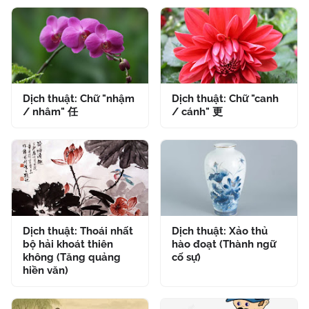
Dịch thuật: Chữ "nhậm
Dịch thuật: Chữ "canh
/ nhâm" 任
/ cánh" 更
Dịch thuật: Thoái nhất
Dịch thuật: Xảo thủ
bộ hải khoát thiên
hào đoạt (Thành ngữ
không (Tăng quảng
cố sự)
hiền văn)