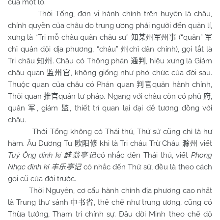
của một lộ.
Thời Tống, đơn vị hành chính trên huyện là châu,
chính quyền của châu do trung ương phái người đến quản lí,
xưng là “Tri mỗ châu quân châu sự”
(“quân”
知某
州军州事
军
chỉ quân đội địa phương, “châu”
chỉ dân chính), gọi tắt là
州
Tri châu
. Châu có Thông phán
, hiệu xưng là Giám
知州
通判
châu quan
, không giống như phó chức của đời sau.
监州官
Thuộc quan của châu có Phán quan
quản hành chính,
判官
Thôi quan
quản tư pháp. Ngang với châu còn có phủ
,
推官
府
quân
, giám
, thiết trí quan lại đại để tương đồng với
军
监
châu.
Thời Tống không có Thái thú, Thứ sử cũng chỉ là hư
hàm. Âu Dương Tu
khi là Tri châu Trừ Châu
viết
欧阳修
滁州
Tuý Ông đình kí
có nhắc đến Thái thú, viết
Phong
醉翁亭记
Nhạc đình kí
có nhắc đến Thứ sử, đều là theo cách
丰乐亭记
gọi cũ của đời trước.
Thời Nguyên, cơ cấu hành chính địa phương cao nhất
là Trung thư sảnh
, thể chế như trung ương, cũng có
中书省
Thừa tướng, Tham tri chính sự. Đầu đời Minh theo chế độ