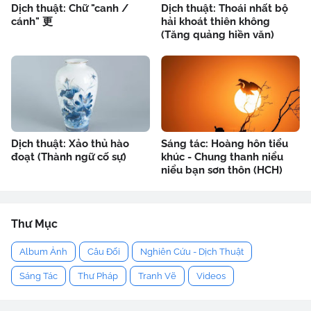
Dịch thuật: Chữ "canh /
Dịch thuật: Thoái nhất bộ
cánh" 更
hải khoát thiên không
(Tăng quảng hiền văn)
Dịch thuật: Xảo thủ hào
Sáng tác: Hoàng hôn tiểu
đoạt (Thành ngữ cố sự)
khúc - Chung thanh niểu
niểu bạn sơn thôn (HCH)
Thư Mục
Album Ảnh
Câu Đối
Nghiên Cứu - Dịch Thuật
Sáng Tác
Thư Pháp
Tranh Vẽ
Videos