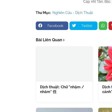
Cáp nhĩ Tân: Bắc
Thư Mục:
Nghiên Cứu - Dịch Thuật
Facebook
Twitter
Bài Liên Quan
Dịch thuật: Chữ "nhậm /
Dịch 
nhâm" 任
cánh