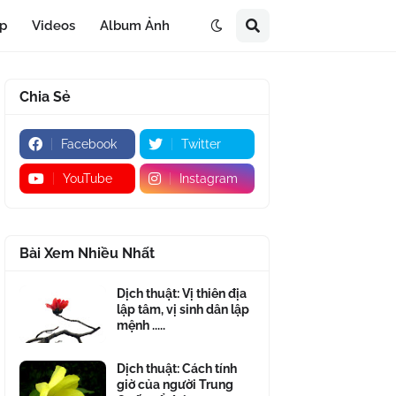
áp
Videos
Album Ảnh
Chia Sẻ
Facebook
Twitter
YouTube
Instagram
Bài Xem Nhiều Nhất
Dịch thuật: Vị thiên địa
lập tâm, vị sinh dân lập
mệnh .....
Dịch thuật: Cách tính
giờ của người Trung