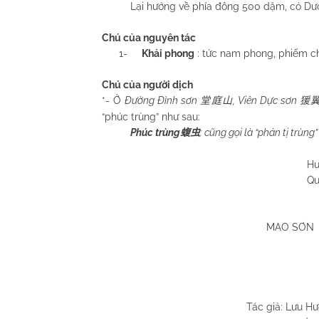
Lại hướng về phía đông 500 dặm, có Dương G
Chú của nguyên tác
1-
Khải phong
: tức nam phong, phiếm c
Chú của người dịch
*- Ở
Đường Đình sơn
, Viên Dực sơn
堂庭山
猨
“phúc trùng” như sau:
Phúc trùng
: cũng gọi là “phản tị trùng
蝮虫
Huỳnh Chương
Quy Nhơn 13/
MAO SƠN 
Tác giả: Lưu H