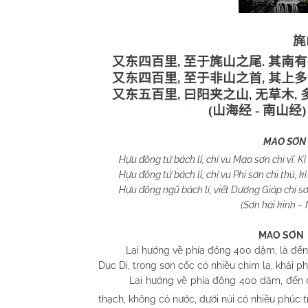
旄
,
.
又东四百里
至于旄山之尾
其南有
,
,
又东四百里
至于非山之首
其上多
,
,
,
又东五百里
曰阳夹之山
无草木
(
山海经
-
南山经
)
MAO SƠN
Hựu đông tứ bách lí, chí vu Mao sơn chi vĩ. Kì 
Hựu đông tứ bách lí, chí vu Phi sơn chi thủ, kì 
Hựu đông ngũ bách lí, viết Dương Giáp chi sơn
(Sơn hải kinh –
MAO SƠN 
Lại hướng về phía đông 400 dặm, là đến phầ
Dục Di, trong sơn cốc có nhiều chim lạ, khải ph
Lại hướng về phía đông 400 dặm, đến đầu c
thạch, không có nước, dưới núi có nhiều phúc 