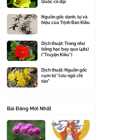
Quốc cổ đại
Nguồn gốc danh, tự và
hiệu của Trịnh Bản Kiều
Dịch thuật: Trong như
tiếng hạc bay qua (481)
("Truyện Kiều")
Dịch thuật: Nguồn gốc
cụm từ "cửu ngũ chí
tôn"
Bài Đăng Mới Nhất