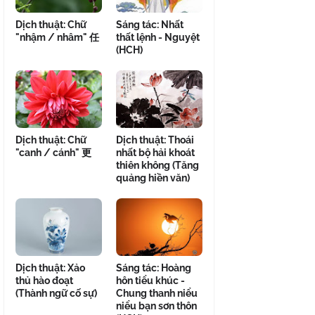
Dịch thuật: Chữ
Sáng tác: Nhất
"nhậm / nhâm" 任
thất lệnh - Nguyệt
(HCH)
Dịch thuật: Chữ
Dịch thuật: Thoái
"canh / cánh" 更
nhất bộ hải khoát
thiên không (Tăng
quảng hiền văn)
Dịch thuật: Xảo
Sáng tác: Hoàng
thủ hào đoạt
hôn tiểu khúc -
(Thành ngữ cố sự)
Chung thanh niểu
niểu bạn sơn thôn