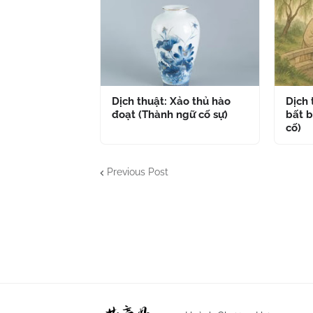
Dịch thuật: Xảo thủ hào
Dịch
đoạt (Thành ngữ cố sự)
bất b
cố)
Previous Post