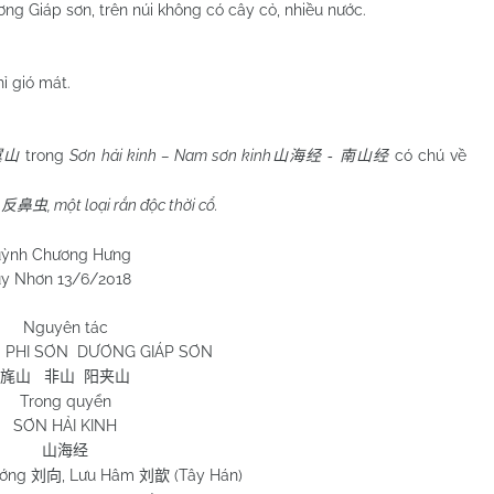
iáp sơn, trên núi không có cây cỏ, nhiều nước.
hỉ gió mát.
trong
Sơn hải kinh –
Nam
sơn kinh
có chú về
翼山
山海经
-
南山经
”
, một loại rắn độc thời cổ.
反鼻虫
 Hưng
6/2018
Nguyên tác
PHI SƠN DƯƠNG GIÁP SƠN
旄山
非
山
阳夹山
Trong quyển
SƠN HẢI KINH
山海经
ướng
, Lưu Hâm
(Tây Hán)
刘向
刘歆