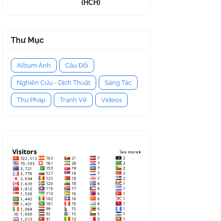
(HCH)
Thư Mục
Album Ảnh
Câu Đối
Nghiên Cứu - Dịch Thuật
Sáng Tác
Thư Pháp
Tranh Vẽ
Videos