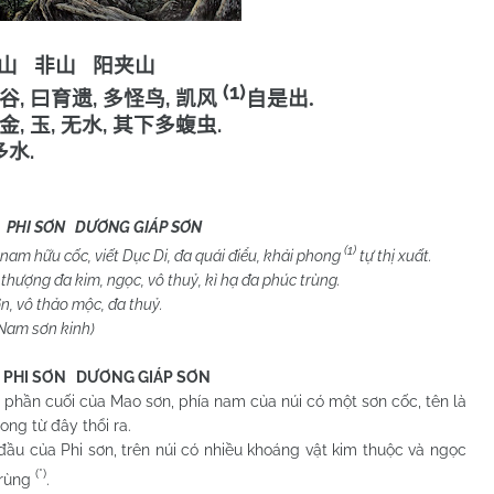
山
非山
阳夹山
(1)
,
,
,
谷
曰育遗
多怪鸟
凯风
自是出
.
,
,
,
.
金
玉
无水
其下多蝮虫
.
多水
 PHI SƠN DƯƠNG GIÁP SƠN
(1)
nam hữu cốc, viết Dục Di, đa quái điểu, khải phong
tự thị xuất.
thượng đa kim, ngọc, vô thuỷ, kì hạ đa phúc trùng.
, vô thảo mộc, đa thuỷ.
Nam
sơn kinh)
PHI SƠN DƯƠNG GIÁP SƠN
n cuối của Mao sơn, phía nam của núi có một sơn cốc, tên là
ong từ đây thổi ra.
ủa Phi sơn, trên núi có nhiều khoáng vật kim thuộc và ngọc
(*)
trùng
.