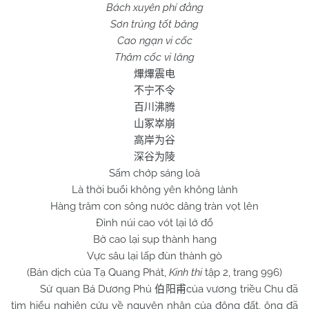
Bách xuyên phí đằng
Sơn trủng tốt băng
Cao ngạn vi cốc
Thâm cốc vi lăng
熚熚震电
不宁不令
百川沸腾
山冢崒崩
高岸为谷
深谷为陵
Sấm chớp sáng loà
Là thời buổi không yên không lành
Hàng trăm con sông nước dâng tràn vọt lên
Đỉnh núi cao vót lại lở đổ
Bờ cao lại sụp thành hang
Vực sâu lại lấp đùn thành gò
(Bản dịch của Tạ Quang Phát,
Kinh thi
tập 2, trang 996)
Sử quan Bá Dương Phủ
của vương triều
Chu
đã
伯阳甫
tìm hiểu nghiên cứu về nguyên nhân của động đất, ông đã