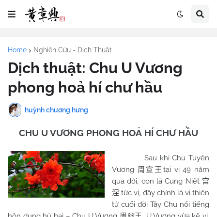
Home
Nghiên Cứu - Dịch Thuật
Dịch thuật: Chu U Vương
phong hoả hí chư hầu
huỳnh chương hưng
CHU U VƯƠNG PHONG HOẢ HÍ
CHƯ
HẦU
Sau khi Chu Tuyên
Vương
tại vị 49 năm
周宣王
qua đời, con là Cung Niết
宫
tức vị, đây chính là vị thiên
涅
tử cuối đời Tây Chu nổi tiếng
hôn dung hủ bại – Chu U Vương
. U Vương vừa kế vị,
周幽王