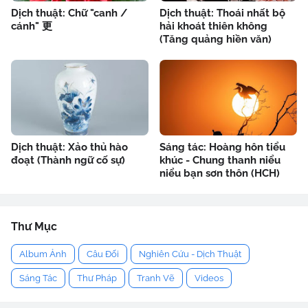
Dịch thuật: Chữ "canh /
Dịch thuật: Thoái nhất bộ
cánh" 更
hải khoát thiên không
(Tăng quảng hiền văn)
Dịch thuật: Xảo thủ hào
Sáng tác: Hoàng hôn tiểu
đoạt (Thành ngữ cố sự)
khúc - Chung thanh niểu
niểu bạn sơn thôn (HCH)
Thư Mục
Album Ảnh
Câu Đối
Nghiên Cứu - Dịch Thuật
Sáng Tác
Thư Pháp
Tranh Vẽ
Videos