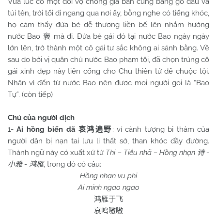
Vừa lúc có một đôi vợ chồng già bán cung bằng gỗ dâu và
túi tên, trời tối đi ngang qua nơi ấy, bỗng nghe có tiếng khóc,
họ cảm thấy đứa bé dễ thương liền bế lên nhắm hướng
nước Bao
mà đi. Đứa bé gái đó tại nước Bao ngày ngày
褒
lớn lên, trở thành một cô gái tư sắc không ai sánh bằng. Về
sau do bởi vị quân chủ nước Bao phạm tội, đã chọn trúng cô
gái xinh đẹp này tiến cống cho
Chu
thiên tử để chuộc tội.
Nhân vì đến từ nước Bao nên được mọi người gọi là “Bao
Tự”. (còn tiếp)
Chú của người dịch
1-
Ai hồng biến dã
: ví cảnh tượng bi thảm của
哀鸿遍野
người dân bị nạn tai lưu li thất sở, than khóc đầy đường.
Thành ngữ này có xuất xứ từ
Thi – Tiểu nhã – Hồng nhạn
-
诗
-
, trong đó có câu:
小雅
鸿雁
Hồng nhạn vu phi
Ai minh ngao ngao
鸿雁于飞
哀鸣嗷嗷