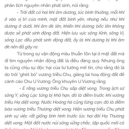
phân tích nguyên nhân phát sinh, nói rằng:
-
Trời đất có hai khí âm dương, lúc bình thường, mỗi khí
ở vào vị trí của mình, mặt đất bình yên, nhưng nếu như khí
dương ở dưới, khí âm đè lên, khiến khí dương bốc lên không
được sẽ phát sinh động đất. Hiện lưu vực sông Kinh, sông Vị,
sông Lạc đều phát sinh động đất, ấy là khí dương bị khí âm
đè nên đã gây ra.
Từ trong sự vận động mâu thuẫn tồn tại ở mặt đất mà
đi tìm nguyên nhân động đất là điều đáng quý. Nhưng ông
ta cũng chịu sự độc hại của tư tưởng mê tín, cho rằng đó là
do trời “ghét bỏ” vương triều Chu, giáng tai hoạ động đất để
cảnh cáo Chu U Vương. Ông khuyên U Vương rằng:
-
E rằng vương triều
Chu
sắp diệt vong. Trong lịch sử
sông Y, sông Lạc từng bị khô hạn, đó là điềm trước khi vương
triều Hạ diệt vong. Nước Hoàng hà cũng từng cạn, đó là điềm
báo vương triều Thương diệt vong. Hiện vương triều
Chu
phát
sinh sự việc rất giống tình hình trước lúc hai đời Hạ Thương
diệt vong. Một đất nước núi sông vững chắc, lập quốc mới có