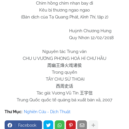
Chim hồng chim nhạn bay đi
Kêu bị thương ngao ngao
(Bản dịch của Tạ Quang Phát,
Kinh Thi
, tập 2)
Huỳnh Chương Hưng
Quy Nhơn 12/02/2018
Nguyên tác Trung văn
CHU U VƯƠNG PHONG HOẢ HÍ
CHƯ
HẦU
周幽王烽火戏诸侯
Trong quyển
TÂY
CHU
SỬ THOẠI
西周史话
Tác giả: Vương Vũ Tín
王宇信
Trung Quốc quốc tế quảng bá xuất bản xã, 2007
Thư Mục:
Nghiên Cứu - Dịch Thuật
Facebook