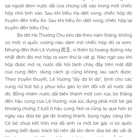
sai người đem nước dãi của chúng cất vào trong một chiếc
hộp nhỏ tinh xảo. Sau khi triều Hạ diệt vong, chiếc hộp đó
truyền đến triều Ân. Sau khi triều Ân diệt vong, chiếc hộp lại
truyền đến triều
Chu
.
Ba đời Hạ Thương Chu kéo dài theo năm tháng, không
có một vị quốc vương nào dám mở chiếc hộp đó ra xem.
Nhưng đến thời Lệ Vương
, vị thiên tử hoang đường này
厉王
nhất định đòi mở hộp ra xem thử là vật gì. Nào ngờ sau khi
hộp được mở ra, nước dãi hôi tanh chảy đầy trên mặt đất
của cung điện, dùng cách gì cũng không lau sạch được.
Theo truyền thuyết, Lệ Vương “lấy dơ trị dơ”, lệnh cho các
cung nữ trút bỏ y phục kêu gào to lớn đối với số nước dãi
đó. Bỗng nhiên nước dãi biến thành một con rùa, bò thẳng
đến hậu cung của Lệ Vương, vừa lúc đụng phải một bé gái
khoảng chừng 7 tuổi ở hậu cung. Nói ra cũng lạ, qua hơn 10
ngày sau đứa bé gái đó trưởng thành, bụng ngày càng lớn.
Cô bé chưa kết hôn mà đã sinh ra một bé gái, vì sợ quốc
vương biết được trách tội nên đã lén đem đứa bé đó vất đi.