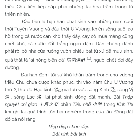
triều
Chu
liên tiếp gặp phải nhưng tai hoạ trầm trọng từ
thiên nhiên.
Đầu tiên là hạn hán phát sinh vào những năm cuối
thời Tuyên Vương và đầu thời U Vương, khiến sông suối ao
hồ trong cả nước cạn khô thấy đáy, cây cỏ mùa màng cũng
chết khô, cả nước đất trắng ngàn dặm. Dân chúng đành
phải rời bỏ nhà cửa ruộng vườn phiêu bạt tứ xứ để mưu sinh,
(1)
quả thật là “ai hồng biến dã”
, người chết đói đầy
哀鸿遍野
đường.
Đại hạn đem tới sự khó khăn trầm trọng cho vương
triều Chu chưa được khắc phục, thì vào năm Chu U Vương
thứ 2, thủ đô Hạo kinh
và lưu vực sông Kinh
, sông Vị
镐京
泾
, sông Lạc
lại phát sinh động đất mạnh. Bài
Thập
渭
洛
nguyệt chi giao
phần
Tiểu nhã
trong
Kinh Thi
十月之交
小雅
khi ghi lại quá trình tổn hại nghiêm trọng của lần động đất
đó đã nói rằng:
Diệp diệp chấn điện
Bất ninh bất linh