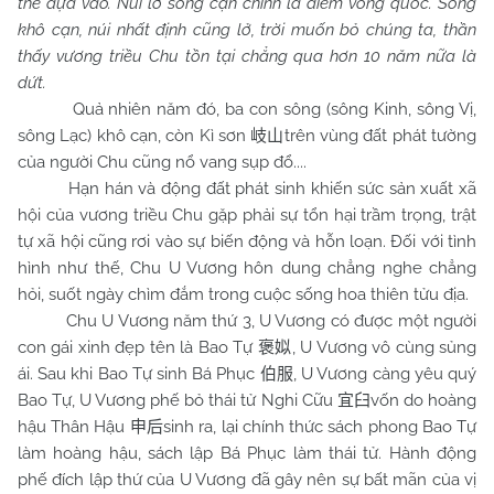
thể dựa vào. Núi lở sông cạn chính là điềm vong quốc. Sông
khô cạn, núi nhất định cũng lở, trời muốn bỏ chúng ta, thần
thấy vương triều
Chu
tồn tại chẳng qua hơn 10 năm nữa là
dứt.
Quả nhiên năm đó, ba con sông (sông Kinh, sông Vị,
sông Lạc) khô cạn, còn Kì sơn
trên vùng đất phát tường
岐山
của người
Chu
cũng nổ vang sụp đổ....
Hạn hán và động đất phát sinh khiến sức sản xuất xã
hội của vương triều
Chu
gặp phải sự tổn hại trầm trọng, trật
tự xã hội cũng rơi vào sự biến động và hỗn loạn. Đối với tình
hình như thế, Chu U Vương hôn dung chẳng nghe chẳng
hỏi, suốt ngày chìm đắm trong cuộc sống hoa thiên tửu địa.
Chu U Vương năm thứ 3, U Vương có được một người
con gái xinh đẹp tên là Bao Tự
, U Vương vô cùng sủng
褒姒
ái. Sau khi Bao Tự sinh Bá Phục
, U Vương càng yêu quý
伯服
Bao Tự, U Vương phế bỏ thái tử Nghi Cữu
vốn do hoàng
宜臼
hậu Thân Hậu
sinh ra, lại chính thức sách phong Bao Tự
申后
làm hoàng hậu, sách lập Bá Phục làm thái tử. Hành động
phế đích lập thứ của U Vương đã gây nên sự bất mãn của vị