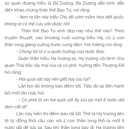
sử quan đương triều là Bá Dương. Bá Dương dẫn kinh dẫn
điển khảo chứng thân thế Bao Tự, nói rằng:
-
Xem ra lần này triều
Chu
đã ươm mầm hoạ diệt quốc,
không ai có thể cứu vãn được rồi!
Thân thế Bao Tự xinh đẹp này như thế nào? Theo
truyền thuyết, vào khoảng cuối vương triều Hạ, có 2 con
thần long giáng xuống trước cung điện, mở miệng nói rằng:
-
Chúng tôi là 2 vị quân trưởng của nước Bao
.
Quân thần triều Hạ hoảng sợ, Hạ Vương vội lệnh cho
quan Thái bốc lấy mai rùa và cỏ phệ, hướng đến Thượng Đế
hỏi rằng:
-
Hai quái vật này nên giết hay lưu lại?
Lần bói đó không báo điềm tốt. Tiếp đó lại tiến hành
bói một lần nữa, hỏi:
-
Có phải là xin hai quái vật ấy lưu lại một ít nước dãi
đem cất đi?
Lần này hiển thị điềm báo rất tốt. Thế là Hạ Vương liền
tế tự đồng thời cầu cáo với 2 con thần long thổ ra một ít
nước dãi để lưu lại. Sau khi thần long bay đi, Hạ Vương liền