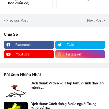
học điển cố)
Previous Post
Next Post
Chia Sẻ
Facebook
Twitter
YouTube
Instagram
Bài Xem Nhiều Nhất
Dịch thuật: Vị thiên địa lập tâm, vị sinh dân lập
mệnh .....
Dịch thuật: Cách tính giờ của người Trung
Quốc cổ đại