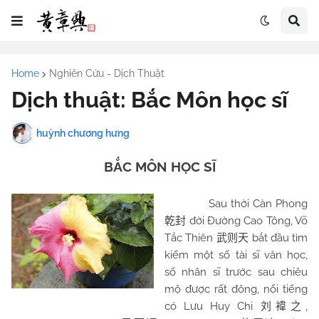
Home
Nghiên Cứu - Dịch Thuật
Dịch thuật: Bắc Môn học sĩ
huỳnh chương hưng
BẮC MÔN HỌC SĨ
Sau thời Càn Phong
đời Đường Cao Tông, Võ
乾封
Tắc Thiên
bắt đầu tìm
武则天
kiếm một số tài sĩ văn học,
số nhân sĩ trước sau chiêu
mộ được rất đông, nổi tiếng
có Lưu Huy Chi
,
刘褘之