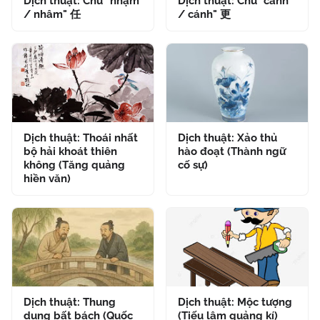
Dịch thuật: Chữ "nhậm
Dịch thuật: Chữ "canh
/ nhâm" 任
/ cánh" 更
Dịch thuật: Thoái nhất
Dịch thuật: Xảo thủ
bộ hải khoát thiên
hào đoạt (Thành ngữ
không (Tăng quảng
cố sự)
hiền văn)
Dịch thuật: Thung
Dịch thuật: Mộc tượng
dung bất bách (Quốc
(Tiếu lâm quảng kí)