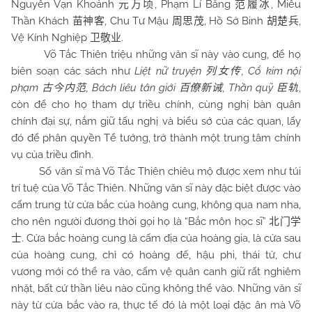
Nguyên Vạn Khoảnh
, Phạm Lí Băng
, Miêu
元万顷
范履冰
Thần Khách
, Chu Tư Mậu
, Hồ Sở Binh
,
苗神客
周思茂
胡楚兵
Vệ Kính Nghiệp
.
卫敬业
Võ Tắc Thiên triệu những văn sĩ này vào cung, để họ
biên soạn các sách như
Liệt nữ truyện
, Cổ kim nội
列女传
phạm
, Bách liêu tân giới
, Thần quỹ
,
古今内范
百僚新诫
臣轨
còn để cho họ tham dự triều chính, cùng nghị bàn quân
chính đại sự, nắm giữ tấu nghị và biểu sớ của các quan, lấy
đó để phân quyền Tể tướng, trở thành một trung tâm chính
vụ của triều đình.
Số văn sĩ mà Võ Tắc Thiên chiêu mộ được xem như túi
trí tuệ của Võ Tắc Thiên. Những văn sĩ này đặc biệt được vào
cấm trung từ cửa bắc của hoàng cung, không qua nam nha,
cho nên người đương thời gọi họ là “Bắc môn học sĩ”
北门学
. Cửa bắc hoàng cung là cấm địa của hoàng gia, là cửa sau
士
của hoàng cung, chỉ có hoàng đế, hậu phi, thái tử, chư
vương mới có thể ra vào, cấm vệ quân canh giữ rất nghiêm
nhặt, bất cứ thần liêu nào cũng không thể vào. Những văn sĩ
này từ cửa bắc vào ra, thực tế đó là một loại đặc ân mà Võ