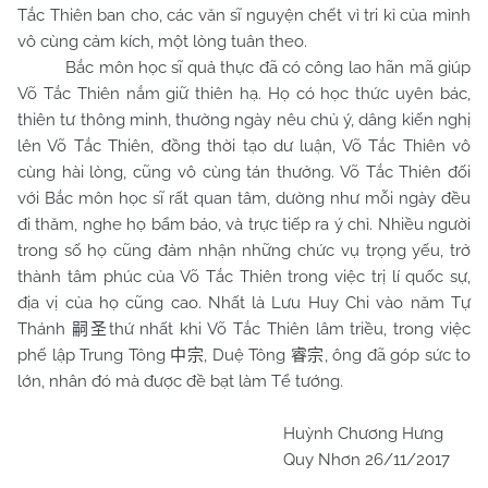
Tắc Thiên ban cho, các văn sĩ nguyện chết vì tri kỉ của mình
vô cùng cảm kích, một lòng tuân theo.
Bắc môn học sĩ quả thực đã có công lao hãn mã giúp
Võ Tắc Thiên nắm giữ thiên hạ. Họ có học thức uyên bác,
thiên tư thông minh, thường ngày nêu chủ ý, dâng kiến nghị
lên Võ Tắc Thiên, đồng thời tạo dư luận, Võ Tắc Thiên vô
cùng hài lòng, cũng vô cùng tán thưởng. Võ Tắc Thiên đối
với Bắc môn học sĩ rất quan tâm, dường như mỗi ngày đều
đi thăm, nghe họ bẩm báo, và trực tiếp ra ý chỉ. Nhiều người
trong số họ cũng đảm nhận những chức vụ trọng yếu, trở
thành tâm phúc của Võ Tắc Thiên trong việc trị lí quốc sự,
địa vị của họ cũng cao. Nhất là Lưu Huy Chi vào năm Tự
Thánh
thứ nhất khi Võ Tắc Thiên lâm triều, trong việc
嗣圣
phế lập Trung Tông
, Duệ Tông
, ông đã góp sức to
中宗
睿宗
lớn, nhân đó mà được đề bạt làm Tể tướng.
Huỳnh Chương Hưng
Quy Nhơn 26/11/2017