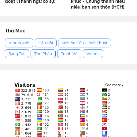
đoạt (Thành ngữ cố sự)
khúc - Chung thanh niểu
niểu bạn sơn thôn (HCH)
Thư Mục
Album Ảnh
Câu Đối
Nghiên Cứu - Dịch Thuật
Sáng Tác
Thư Pháp
Tranh Vẽ
Videos