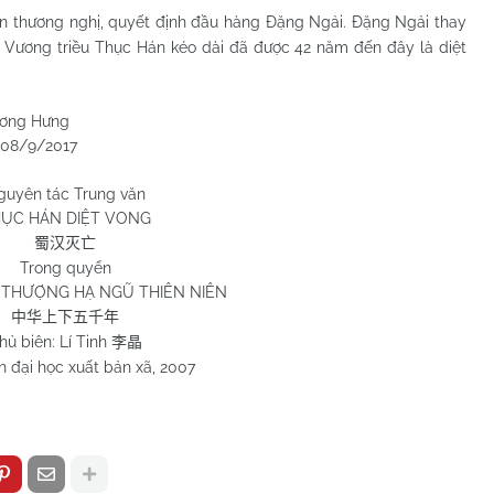
 thương nghị, quyết định đầu hàng Đặng Ngải. Đặng Ngải thay
Vương triều Thục Hán kéo dài đã được 42 năm đến đây là diệt
ưng
2017
guyên tác Trung văn
ỤC HÁN DIỆT VONG
蜀汉灭亡
Trong quyển
THƯỢNG HẠ NGŨ THIÊN NIÊN
中华上下五千年
hủ biên: Lí Tinh
李晶
 đại học xuất bản xã, 2007