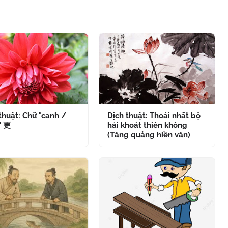
thuật: Chữ "canh /
Dịch thuật: Thoái nhất bộ
" 更
hải khoát thiên không
(Tăng quảng hiền văn)