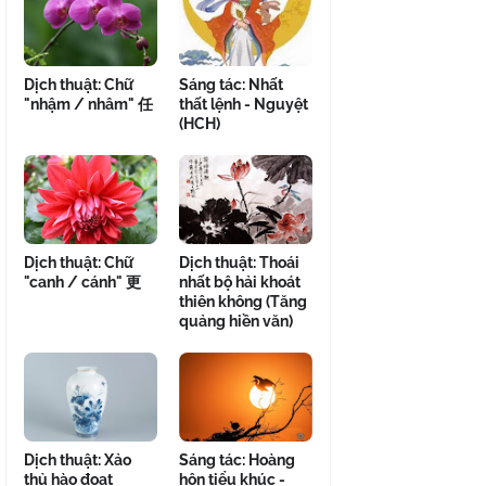
Dịch thuật: Chữ
Sáng tác: Nhất
"nhậm / nhâm" 任
thất lệnh - Nguyệt
(HCH)
Dịch thuật: Chữ
Dịch thuật: Thoái
"canh / cánh" 更
nhất bộ hải khoát
thiên không (Tăng
quảng hiền văn)
Dịch thuật: Xảo
Sáng tác: Hoàng
thủ hào đoạt
hôn tiểu khúc -