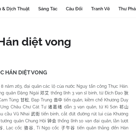
 & Dịch Thuật
Sáng Tác
Câu Đối
Tranh Vẽ
Thư Ph
 Hán diệt vong
C HÁN DIỆT VONG
 263, đại quân các lộ của nước Nguỵ tấn công Thục Hán.
ớng quân Đặng Ngải
thống lĩnh 3 vạn sĩ binh, từ Địch Đạo
邓艾
狄
 Cam Tùng
, Đạp Trung
tiến quân, kiềm chế Khương Duy
甘松
沓中
ử Ung Châu Chư Cát Tự
dẫn 3 vạn quân, từ Kì Sơn
诸葛绪
祁山
ầu cầu Vũ Nhai
tiến binh, cắt đứt đường rút lui của Khương
武街
y tướng quân Chung Hội
thống lĩnh 10 vạn đại quân, lần lượt
钟会
, Lạc cốc
, Tí Ngọ cốc
tiến quân thẳng đến Hán
谷
骆谷
子午谷