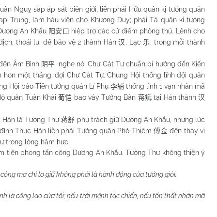
Nguỵ sắp áp sát biên giới, liền phái Hữu quân kị tướng quân
Đạp Trung, làm hậu viện cho Khương Duy; phái Tả quân kị tướng
Dương An Khẩu
hiệp trợ các cứ điểm phòng thủ. Lệnh cho
阳安口
ịch, thoái lui để bảo vệ 2 thành Hán
, Lạc
; trong mỗi thành
汉
乐
đến Âm Bình
, nghe nói Chư Cát Tự chuẩn bị hướng đến Kiến
阴平
h hơn một tháng, đợi Chư Cát Tự. Chung Hội thống lĩnh đội quân
ung Hội bảo Tiền tướng quân Lí Phụ
thống lĩnh 1 vạn nhân mã
李辅
Hộ quân Tuân Khải
bao vây Tưởng Bân
tại Hán thành
荀恺
蒋斌
汉
Hán là Tưởng Thư
phụ trách giữ Dương An Khẩu, nhưng lúc
蒋舒
ều đình Thục Hán liền phái Tướng quân Phó Thiêm
đến thay vị
傅佥
ư trong lòng hậm hực.
m tiên phong tấn công Dương An Khẩu. Tưởng Thư không thiện ý
công mà chỉ lo giữ không phải là hành động của tướng giỏi.
 là công lao của tôi; nếu trái mệnh tác chiến, nếu tổn thất nhân mã