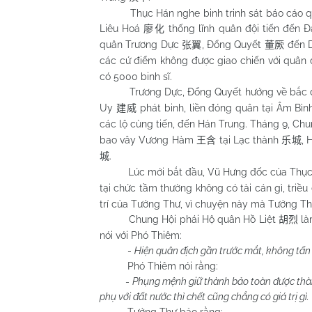
Thục Hán nghe binh trinh sát báo cáo quân 
Liêu Hoá
thống lĩnh quân đội tiến đến 
廖化
quân Trương Dực
, Đổng Quyết
đến 
张翼
董厥
các cứ điểm không được giao chiến với quân đ
có 5000 binh sĩ.
Trương Dực, Đổng Quyết hướng về bắc 
Uy
phát binh, liền đóng quân tại Âm Bìn
建威
các lộ cùng tiến, đến Hán Trung. Tháng 9, Ch
bao vây Vương Hàm
tại Lạc thành
, 
王含
乐城
.
城
Lúc mới bắt đầu, Vũ Hưng đốc của Thục 
tại chức tầm thường không có tài cán gì, tri
trí của Tưởng Thư, vì chuyện này mà Tưởng Th
Chung Hội phái Hộ quân Hồ Liệt
là
胡烈
nói với Phó Thiêm:
-
Hiện quân địch gần trước mắt, không tấn 
Phó Thiêm nói rằng:
-
Phụng mệnh giữ thành bảo toàn được thành
phụ với đất nước thì chết cũng chẳng có giá trị gì.