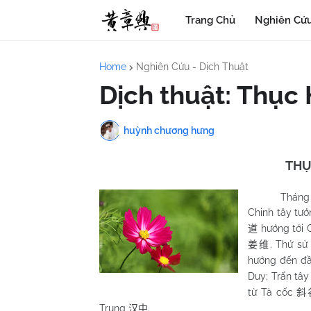
Trang Chủ
Nghiên Cứu
Home
Nghiên Cứu - Dịch Thuật
Dịch thuật: Thục
huỳnh chương hưng
THỤ
Tháng 8 năm
Chinh tây tư
hướng tới
道
. Thứ s
姜维
hướng đến đ
Duy; Trấn tâ
từ Tà cốc
斜
Trung
.
汉中