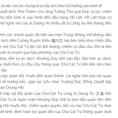
 là việc của tôi, chúng ta ai nấy làm theo chí hướng của mình đi.
 kích, Phó Thiêm cho rằng Tưởng Thư quả thực ra tác chiến
ư dẫn binh sĩ của mình đến đầu hàng Hồ Liệt. Hồ Liệt thừa cơ
 Hội nghe nói cửa ải Dương An Khẩu đã bị công hạ liền thẳng đến
các nhánh quân đã tiến vào Hán Trung, không thể không dẫn
y kích đến Cường Xuyên Khẩu
, hai bên triểu khai chiến đấu
强川口
ghe nói Chư Cát Tự đã cắt đứt đường chiếm cứ đầu cầu, thế là liền
huẩn bị xuyên qua hậu phương của Chư Cát Tự.
, liền lui 30 dặm. Khương Duy tiến vào Bắc đạo hơn 30 dặm,
lại đuổi theo, từ đầu cầu thông qua. Chư Cát Tự liền tiến lên chặn
kịp.
p quân đội, muốn đến quan thành. Lại nghe tình báo nói quan
oái về hướng bắc, gặp lúc Liêu Hoá, Trương Dực, Đổng Quyết tập
lại Chung Hội.
ợp với đội quân của Chư Cát Tự cùng từ Giang Du
tiến
江油
Cát Tự là ngăn chặn Khương Duy, thế là bèn dẫn quân tiến đến
g Hội muốn độc chiếm quân quyền, liều vu cáo Chư Cát Tự nhát
ự về kinh, đem toàn bộ quân đội của Chư Cát Tự thống quản dưới