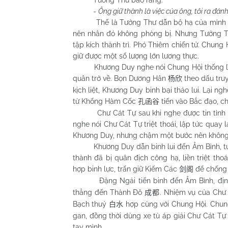
Tưởng Thư bảo rằng:
-
Ông giữ thành là việc của ông, tôi ra đánh
Thế là Tưởng Thư dẫn bộ hạ của mình xuất
nên nhân đó không phòng bị. Nhưng Tưởng Th
tập kích thành trì. Phó Thiêm chiến tử. Chung
giữ được một số lượng lớn lương thực.
Khương Duy nghe nói Chung Hội thống lĩnh 
quân trở về. Bọn Dương Hân
theo dấu tru
杨欣
kịch liệt, Khương Duy binh bại tháo lui. Lại n
từ Khổng Hàm Cốc
tiến vào Bắc đạo, c
孔函谷
Chư Cát Tự sau khi nghe được tin tình báo
nghe nói Chư Cát Tự triệt thoái, lập tức quay 
Khương Duy, nhưng chậm một bước nên không 
Khương Duy dẫn binh lui đến Âm Bình, tụ tậ
thành đã bị quân địch công hạ, liền triệt th
hợp binh lực, trấn giữ Kiếm Các
để chống 
剑阁
Đặng Ngải tiến binh đến Âm Bình, định h
thẳng đến Thành Đô
. Nhiệm vụ của Chư 
成都
Bạch thuỷ
hợp cùng với Chung Hội. Chun
白水
gan, đồng thời dùng xe tù áp giải Chư Cát T
tay mình.