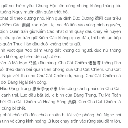
nơi hiểm yếu, Chung Hội tiến công nhưng không thắng lợi.
 tướng Nguỵ muốn dẫn quân triệt hồi.
t đi theo đường nhỏ, kinh qua đình Đức Dương
của triều
德阳
ủa Kiếm Các
100 dặm, tại nơi đó tiến vào vùng bình nguyên,
剑阁
 địch. Quân trấn giữ Kiếm Các nhất định quay đầu chạy về huyện
n; nếu quân trấn giữ Kiếm Các không quay đầu, thì binh lực tiếp
o quân Thục Hán đầu đuôi không thể tự giữ.
ượt qua 700 dặm vùng đất không có người, đục núi thông
ian khổ nguy hiểm đến cực điểm.
án là Mã Mạo
đầu hàng. Chư Cát Chiêm
thống lĩnh
马邈
诸葛瞻
uổi theo đánh bại quân tiên phong của Chư Cát Chiêm. Chư Cát
g Ngải viết thư cho Chư Cát Chiêm dụ hàng. Chư Cát Chiêm cả
 đợi Đặng Ngải tiến công.
Hầu Đặng Trung
tấn công cánh phải của Chư Cát
惠唐亭侯邓忠
cánh trái. Lúc đầu bất lợi, kị binh của Đặng Trung, Tư Mã Toản
t chết Chư Cát Chiêm và Hoàng Sùng
. Con Chư Cát Chiêm là
黄崇
 cũng bị chết.
 chốc đã đến, chưa chuẩn bị tốt việc phòng thủ. Nghe nói
tính vô cùng kinh hoảng lũ lượt chạy trốn vào rừng sâu đầm lớn,