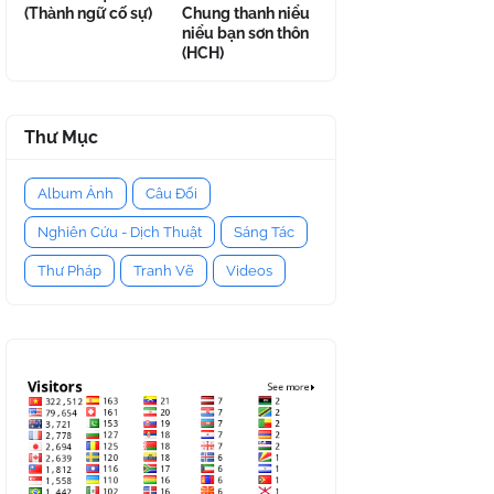
(Thành ngữ cố sự)
Chung thanh niểu
niểu bạn sơn thôn
(HCH)
Thư Mục
Album Ảnh
Câu Đối
Nghiên Cứu - Dịch Thuật
Sáng Tác
Thư Pháp
Tranh Vẽ
Videos