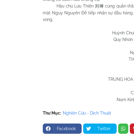
Hậu chủ Lưu Thiện
cùng quần thần
刘禅
mặt Nguỵ Nguyên Đế tiếp nhận sự đầu hàng. 
vong.
Huỳnh Chương H
Quy Nhơn 08/9/
N
TH
TRUNG HOA 
C
Nam Kinh
Thư Mục:
Nghiên Cứu - Dịch Thuật
Facebook
Twitter