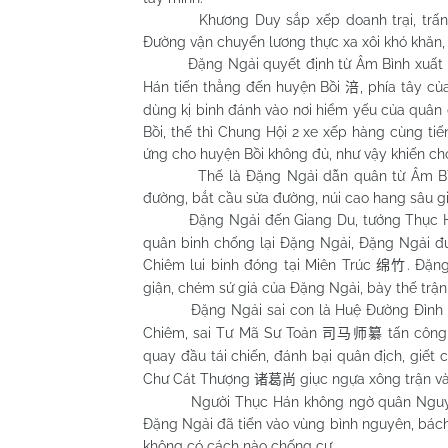
Khương Duy sắp xếp doanh trại, trấn giữ 
Đường vận chuyển lương thực xa xôi khó khăn,
Đặng Ngải quyết định từ Âm Bình xuất phá
Hán tiến thẳng đến huyện Bồi
, phía tây c
涪
dùng kị binh đánh vào nơi hiểm yếu của quân
Bồi, thế thì Chung Hội 2 xe xếp hàng cùng tiế
ứng cho huyện Bồi không đủ, như vậy khiến ch
Thế là Đặng Ngải dẫn quân từ Âm Bình v
đường, bắt cầu sửa đường, núi cao hang sâu g
Đặng Ngải đến Giang Du, tướng Thục H
quân binh chống lại Đặng Ngải, Đặng Ngải đ
Chiêm lui binh đóng tại Miên Trúc
. Đặn
绵竹
giận, chém sứ giả của Đặng Ngải, bày thế trận
Đặng Ngải sai con là Huệ Đường Đình 
Chiêm, sai Tư Mã Sư Toản
tấn công 
司马师纂
quay đầu tái chiến, đánh bại quân địch, giế
Chư Cát Thượng
giục ngựa xông trận và
诸葛尚
Người Thục Hán không ngờ quân Nguỵ phút
Đặng Ngải đã tiến vào vùng bình nguyên, bách 
không có cách nào chống cự.