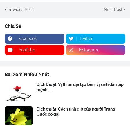
Previous Post
Next Post
Chia Sẻ
Facebook
Twitter
YouTube
Instagram
Bài Xem Nhiều Nhất
Dịch thuật: Vị thiên địa lập tâm, vị sinh dân lập
mệnh .....
Dịch thuật: Cách tính giờ của người Trung
Quốc cổ đại