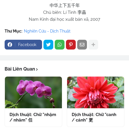
中华上下五千年
Chủ biên: Lí Tinh
李晶
Nam Kinh đại học xuất bản xã, 2007
Thư Mục:
Nghiên Cứu - Dịch Thuật
Facebook
Bài Liên Quan
Dịch thuật: Chữ "nhậm
Dịch thuật: Chữ "canh
/ nhâm" 任
/ cánh" 更