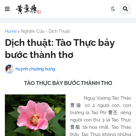
Home
Nghiên Cứu - Dịch Thuật
Dịch thuật: Tào Thực bảy
bước thành thơ
huỳnh chương hưng
TÀO THỰC BẢY BƯỚC THÀNH THƠ
Nguỵ Vương Tào Tháo
có 4 người con, con
曹操
trưởng là Tào Phi
, riêng
曹丕
người con thứ 3 là Tào Thực
tài hoa nhất. Tào Tháo
曹植
thấy Tào Thực không những