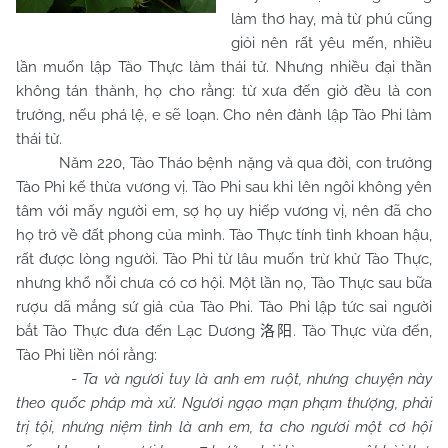
làm thơ hay, mà từ phú cũng
giỏi nên rất yêu mến, nhiều
lần muốn lập Tào Thực làm thái tử. Nhưng nhiều đại thần
không tán thành, họ cho rằng: từ xưa đến giờ đều là con
trưởng, nếu phá lệ, e sẽ loạn. Cho nên đành lập Tào Phi làm
thái tử.
Năm 220, Tào Tháo bệnh nặng và qua đời, con trưởng
Tào Phi kế thừa vương vị. Tào Phi sau khi lên ngôi không yên
tâm với mấy người em, sợ họ uy hiếp vương vị, nên đã cho
họ trở về đất phong của mình. Tào Thực tính tình khoan hậu,
rất được lòng người. Tào Phi từ lâu muốn trừ khử Tào Thực,
nhưng khổ nỗi chưa có cơ hội. Một lần nọ, Tào Thực sau bữa
rượu dã mắng sứ giả của Tào Phi. Tào Phi lập tức sai người
bắt Tào Thực đưa đến Lạc Dương
. Tào Thực vừa đến,
洛阳
Tào Phi liền nói rằng:
-
Ta và ngươi tuy là anh em ruột, nhưng chuyện này
theo quốc pháp mà xử. Ngươi ngạo mạn phạm thượng, phải
trị tội, nhưng niệm tình là anh em, ta cho ngươi một cơ hội