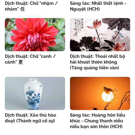
Dịch thuật: Chữ "nhậm /
Sáng tác: Nhất thất lệnh -
nhâm" 任
Nguyệt (HCH)
Dịch thuật: Chữ "canh /
Dịch thuật: Thoái nhất bộ
cánh" 更
hải khoát thiên không
(Tăng quảng hiền văn)
Dịch thuật: Xảo thủ hào
Sáng tác: Hoàng hôn tiểu
đoạt (Thành ngữ cố sự)
khúc - Chung thanh niểu
niểu bạn sơn thôn (HCH)