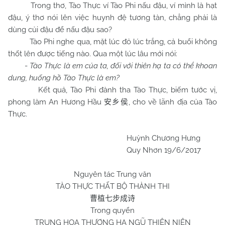
Trong thơ, Tào Thực ví Tào Phi nấu đậu, ví mình là hạt
đậu, ý thơ nói lên việc huynh đệ tương tàn, chẳng phải là
dùng củi đậu để nấu đậu sao?
Tào Phi nghe qua, mặt lúc đỏ lúc trắng, cả buổi không
thốt lên được tiếng nào. Qua một lúc lâu mới nói:
-
Tào Thực là em của ta, đối với thiên hạ ta có thể khoan
dung, huống hồ Tào Thực là em?
Kết quả, Tào Phi đành tha Tào Thực, biếm tước vị,
phong làm An Hương Hầu
, cho về lãnh địa của Tào
安乡侯
Thực.
Huỳnh Chương Hưng
Quy Nhơn 19/6/2017
Nguyên tác Trung văn
TÀO THỰC THẤT BỘ THÀNH THI
曹植七步成诗
Trong quyển
TRUNG HOA THƯỢNG HẠ NGŨ THIÊN NIÊN