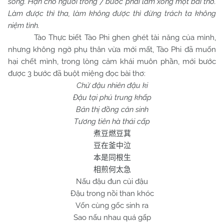
sống. Hạn cho ngươi trong 7 bước phải làm xong một bài thơ.
Làm được thì tha, làm không được thì đừng trách ta không
niệm tình.
Tào Thực biết Tào Phi ghen ghét tài năng của mình,
nhưng không ngờ phụ thân vừa mới mất, Tào Phi đã muốn
hại chết mình, trong lòng cảm khái muôn phần, mới bước
được 3 bước đã buột miệng đọc bài thơ:
Chử đậu nhiên đậu ki
Đậu tại phủ trung khấp
Bản thị đồng căn sinh
Tương tiên hà thái cấp
煮豆燃豆萁
豆在釜中泣
本是同根生
相煎何太急
Nấu đậu đun củi đậu
Đậu trong nồi than khóc
Vốn cùng gốc sinh ra
Sao nấu nhau quá gấp