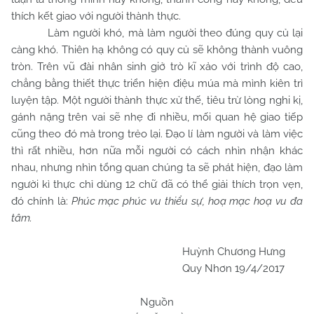
thích kết giao với người thành thực.
Làm người khó, mà làm người theo đúng quy củ lại
càng khó. Thiên hạ không có quy củ sẽ không thành vuông
tròn. Trên vũ đài nhân sinh giở trò kĩ xảo với trình độ cao,
chẳng bằng thiết thực triển hiện điệu múa mà mình kiên trì
luyện tập. Một người thành thực xử thế, tiêu trừ lòng nghi kị,
gánh nặng trên vai sẽ nhẹ đi nhiều, mối quan hệ giao tiếp
cũng theo đó mà trong trẻo lại. Đạo lí làm người và làm việc
thì rất nhiều, hơn nữa mỗi người có cách nhìn nhận khác
nhau, nhưng nhìn tổng quan chúng ta sẽ phát hiện, đạo làm
người kì thực chỉ dùng 12 chữ đã có thể giải thích trọn vẹn,
đó chính là:
Phúc mạc phúc vu thiểu sự, hoạ mạc hoạ vu đa
tâm.
Huỳnh Chương Hưng
Quy Nhơn 19/4/2017
Nguồn