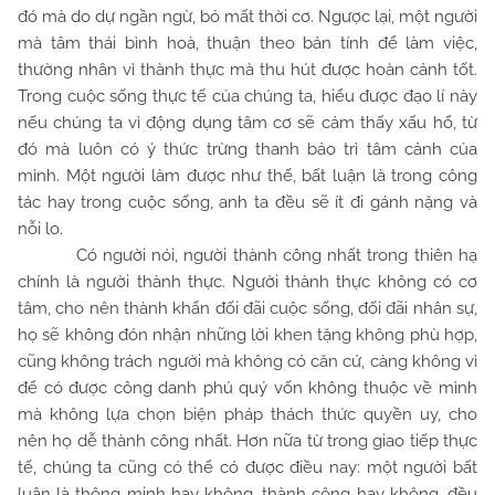
đó mà do dự ngần ngừ, bỏ mất thời cơ. Ngược lại, một người
mà tâm thái bình hoà, thuận theo bản tính để làm việc,
thường nhân vì thành thực mà thu hút được hoàn cảnh tốt.
Trong cuộc sống thực tế của chúng ta, hiểu được đạo lí này
nếu chúng ta vì động dụng tâm cơ sẽ cảm thấy xấu hổ, từ
đó mà luôn có ý thức trừng thanh bảo trì tâm cảnh của
mình. Một người làm được như thế, bất luận là trong công
tác hay trong cuộc sống, anh ta đều sẽ ít đi gánh nặng và
nỗi lo.
Có người nói, người thành công nhất trong thiên hạ
chính là người thành thực. Người thành thực không có cơ
tâm, cho nên thành khẩn đối đãi cuộc sống, đối đãi nhân sự,
họ sẽ không đón nhận những lời khen tặng không phù hợp,
cũng không trách người mà không có căn cứ, càng không vì
để có được công danh phú quý vốn không thuộc về mình
mà không lựa chọn biện pháp thách thức quyền uy, cho
nên họ dễ thành công nhất. Hơn nữa từ trong giao tiếp thực
tế, chúng ta cũng có thể có được điều nay: một người bất
luận là thông minh hay không, thành công hay không, đều