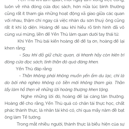
luôn về nhà đóng cửa đọc sách, hơn nữa lúc bình thường
cũng rất ít tham gia những hoạt động xã giao giữa các quan
với nhau, thậm chí ngay cả việc nhàn du sơn thuỷ ông cũng
rất ít khi lộ diện. Hoàng đế sau khi hiểu rõ tình hình đã vô
cùng vui mừng, liền để Yến Thù làm quan dưới tay thái tử.
Khi Yến Thù bái kiến hoàng đế để tạ ơn, hoàng đế lại
khen rằng:
-
Sau khi đã giữ chức quan, ái khanh hãy còn kiên trì
đóng cửa đọc sách, tinh thần đó quả đáng khen.
Yến Thù đáp rằng:
-
Thần không phải không muốn yến ẩm du lạc, chỉ là
do bởi nhà nghèo không có tiền mới không tham gia. Thần
lấy làm hổ thẹn về những lời hoàng thượng khen tặng.
Nghe những lời đó, hoàng đế lại càng tán thưởng.
Hoàng đế cho rằng, Yến Thù quả có chân tài thực học, chất
phác thành thực, là nhân tài khó có, chỉ qua mấy năm đề bạt
ông làm Tể tướng.
Trong mắt nhiều người, thành thực là biểu hiện của sự