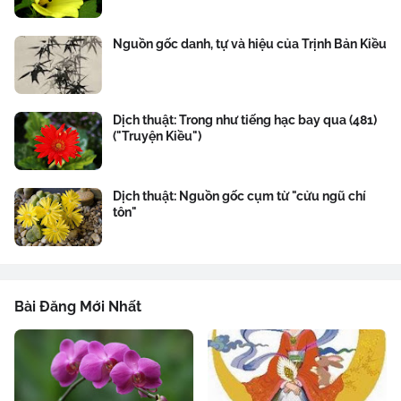
Nguồn gốc danh, tự và hiệu của Trịnh Bản Kiều
Dịch thuật: Trong như tiếng hạc bay qua (481)
("Truyện Kiều")
Dịch thuật: Nguồn gốc cụm từ "cửu ngũ chí
tôn"
Bài Đăng Mới Nhất