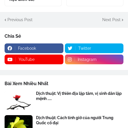
Previous Post
Next Post
Chia Sẻ
Facebook
Twitter
YouTube
Instagram
Bài Xem Nhiều Nhất
Dịch thuật: Vị thiên địa lập tâm, vị sinh dân lập
mệnh .....
Dịch thuật: Cách tính giờ của người Trung
Quốc cổ đại