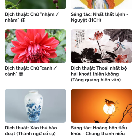
Dịch thuật: Chữ "nhậm /
Sáng tác: Nhất thất lệnh -
nhâm" 任
Nguyệt (HCH)
Dịch thuật: Chữ "canh /
Dịch thuật: Thoái nhất bộ
cánh" 更
hải khoát thiên không
(Tăng quảng hiền văn)
Dịch thuật: Xảo thủ hào
Sáng tác: Hoàng hôn tiểu
đoạt (Thành ngữ cố sự)
khúc - Chung thanh niểu