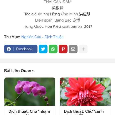
THÁI CĂN ĐÀM
菜根谭
Tác giả: (Minh) Hồng Ứng Minh
洪应明
Biên soạn: Bàng Bác
庞博
Trung Quốc Hoa Kiều xuất bản xã, 2013
Thư Mục:
Nghiên Cứu - Dịch Thuật
Facebook
Bài Liên Quan
Dịch thuật: Chữ "nhậm
Dịch thuật: Chữ "canh