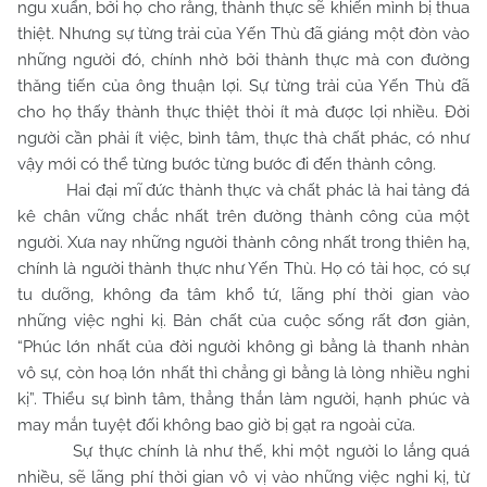
ngu xuẩn, bởi họ cho rằng, thành thực sẽ khiến mình bị thua
thiệt. Nhưng sự từng trải của Yến Thù đã giáng một đòn vào
những người đó, chính nhờ bởi thành thực mà con đường
thăng tiến của ông thuận lợi. Sự từng trải của Yến Thù đã
cho họ thấy thành thực thiệt thòi ít mà được lợi nhiều. Đời
người cần phải ít việc, bình tâm, thực thà chất phác, có như
vậy mới có thể từng bước từng bước đi đến thành công.
Hai đại mĩ đức thành thực và chất phác là hai tảng đá
kê chân vững chắc nhất trên đường thành công của một
người. Xưa nay những người thành công nhất trong thiên hạ,
chính là người thành thực như Yến Thù. Họ có tài học, có sự
tu dưỡng, không đa tâm khổ tứ, lãng phí thời gian vào
những việc nghi kị. Bản chất của cuộc sống rất đơn giản,
“Phúc lớn nhất của đời người không gì bằng là thanh nhàn
vô sự, còn hoạ lớn nhất thì chẳng gì bằng là lòng nhiều nghi
kị”. Thiểu sự bình tâm, thẳng thắn làm người, hạnh phúc và
may mắn tuyệt đối không bao giờ bị gạt ra ngoài cửa.
Sự thực chính là như thế, khi một người lo lắng quá
nhiều, sẽ lãng phí thời gian vô vị vào những việc nghi kị, từ