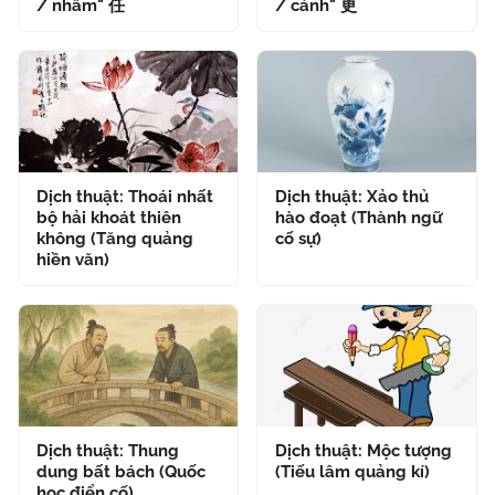
/ nhâm" 任
/ cánh" 更
Dịch thuật: Thoái nhất
Dịch thuật: Xảo thủ
bộ hải khoát thiên
hào đoạt (Thành ngữ
không (Tăng quảng
cố sự)
hiền văn)
Dịch thuật: Thung
Dịch thuật: Mộc tượng
dung bất bách (Quốc
(Tiếu lâm quảng kí)
học điển cố)