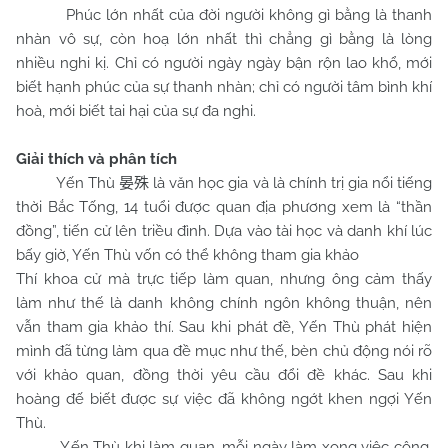
Phúc lớn nhất của đời người không gì bằng là thanh
nhàn vô sự, còn hoạ lớn nhất thì chẳng gì bằng là lòng
nhiều nghi kị. Chỉ có người ngày ngày bận rộn lao khổ, mới
biết hạnh phúc của sự thanh nhàn; chỉ có người tâm bình khí
hoà, mới biết tai hại của sự đa nghi.
Giải thích và phân tích
Yến Thù
là văn học gia và là chính trị gia nổi tiếng
晏殊
thời Bắc Tống, 14 tuổi được quan địa phương xem là “thần
đồng”, tiến cử lên triều đình. Dựa vào tài học và danh khí lúc
bấy giờ, Yến Thù vốn có thể không tham gia khảo
Thí khoa cử mà trực tiếp làm quan, nhưng ông cảm thấy
làm như thế là danh không chính ngôn không thuận, nên
vẫn tham gia khảo thí. Sau khi phát đề, Yến Thù phát hiện
mình đã từng làm qua đề mục như thế, bèn chủ động nói rõ
với khảo quan, đồng thời yêu cầu đổi đề khác. Sau khi
hoàng đế biết được sự việc đã không ngớt khen ngợi Yến
Thù.
Yến Thù khi làm quan, mỗi ngày làm xong việc công,