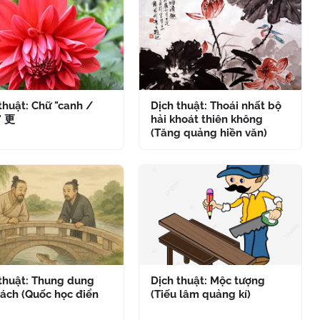
thuật: Chữ "canh /
Dịch thuật: Thoái nhất bộ
" 更
hải khoát thiên không
(Tăng quảng hiền văn)
 thuật: Thung dung
Dịch thuật: Mộc tượng
ách (Quốc học điển
(Tiếu lâm quảng kí)