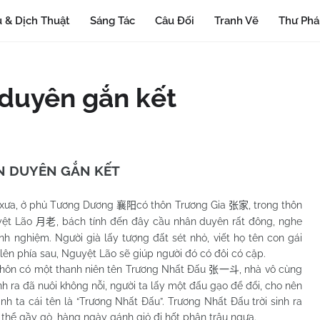
 & Dịch Thuật
Sáng Tác
Câu Đối
Tranh Vẽ
Thư Ph
 duyên gắn kết
 DUYÊN GẮN KẾT
xưa, ở phủ Tương Dương
có thôn Trương Gia
, trong thôn
襄阳
张家
yệt Lão
, bách tính đến đây cầu nhân duyên rất đông, nghe
月老
inh nghiệm. Người già lấy tượng đất sét nhỏ, viết họ tên con gái
 lên phía sau, Nguyệt Lão sẽ giúp người đó có đôi có cặp.
có một thanh niên tên Trương Nhất Đấu
, nhà vô cùng
张一斗
nh ra đã nuôi không nỗi, người ta lấy một đấu gạo để đổi, cho nên
nh ta cái tên là “Trương Nhất Đấu”. Trương Nhất Đấu trời sinh ra
thể gầy gò, hàng ngày gánh giỏ đi hốt phân trâu ngựa.