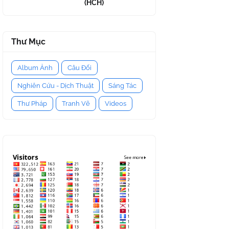
(HCH)
Thư Mục
Album Ảnh
Câu Đối
Nghiên Cứu - Dịch Thuật
Sáng Tác
Thư Pháp
Tranh Vẽ
Videos