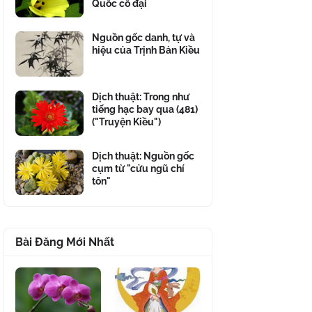
Quốc cổ đại
Nguồn gốc danh, tự và
hiệu của Trịnh Bản Kiều
Dịch thuật: Trong như
tiếng hạc bay qua (481)
("Truyện Kiều")
Dịch thuật: Nguồn gốc
cụm từ "cửu ngũ chí
tôn"
Bài Đăng Mới Nhất