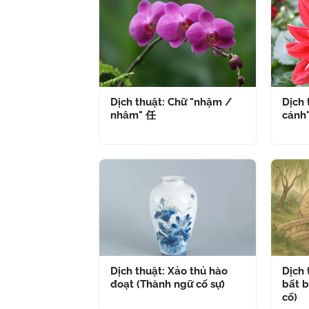
Dịch thuật: Chữ "nhậm /
Dịch 
nhâm" 任
cánh
Dịch thuật: Xảo thủ hào
Dịch
đoạt (Thành ngữ cố sự)
bất b
cố)