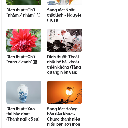
Dịch thuật: Chữ
Sáng tác: Nhất
"nhậm / nhâm" 任
thất lệnh - Nguyệt
(HCH)
Dịch thuật: Chữ
Dịch thuật: Thoái
"canh / cánh" 更
nhất bộ hải khoát
thiên không (Tăng
quảng hiền văn)
Dịch thuật: Xảo
Sáng tác: Hoàng
thủ hào đoạt
hôn tiểu khúc -
(Thành ngữ cố sự)
Chung thanh niểu
niểu bạn sơn thôn