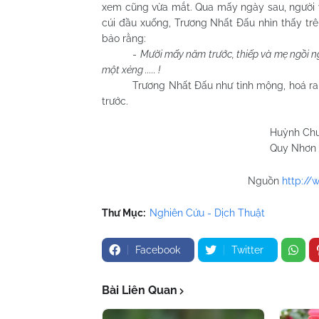
xem cũng vừa mắt. Qua mấy ngày sau, người v
cúi đầu xuống, Trương Nhất Đấu nhìn thấy trê
bảo rằng:
-
Mười mấy năm trước, thiếp và mẹ ngồi ngh
một xẻng ..... !
Trương Nhất Đấu như tỉnh mộng, hoá ra ng
trước.
Huỳnh Chương 
Quy Nhơn 27/9/
Nguồn
http:/
Thư Mục:
Nghiên Cứu - Dịch Thuật
Facebook
Twitter
Bài Liên Quan