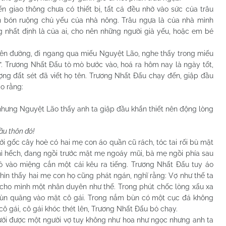
o thông chưa có thiết bị, tất cả đều nhờ vào sức của trâu
ân bón ruộng chủ yếu của nhà nông. Trâu ngựa là của nhà mình
ng nhất định là của ai, cho nên những người già yếu, hoặc em bé
đường, đi ngang qua miếu Nguyệt Lão, nghe thấy trong miếu
p”. Trương Nhất Đấu tò mò bước vào, hoá ra hôm nay là ngày tốt,
g đất sét đã viết họ tên. Trương Nhất Đấu chạy đến, giập đầu
o rằng:
g Nguyệt Lão thấy anh ta giập đầu khẩn thiết nên động lòng
ầu thôn đó!
c cây hoè có hai mẹ con áo quần cũ rách, tóc tai rối bù mặt
thì hếch, đang ngồi trước mặt mẹ ngoáy mũi, bà mẹ ngồi phía sau
bỏ vào miệng cắn một cái kêu ra tiếng. Trương Nhất Đấu tuy áo
hìn thấy hai mẹ con họ cũng phát ngán, nghĩ rằng: Vợ như thế ta
cho mình một nhân duyên như thế. Trong phút chốc lòng xấu xa
 bùn quăng vào mặt cô gái. Trong nắm bùn có một cục đá không
 gái, cô gái khóc thét lên, Trương Nhất Đấu bỏ chạy.
ược một người vợ tuy không như hoa như ngọc nhưng anh ta