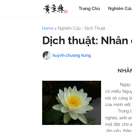
Trang Chủ
Nghiên Cứu
Home
Nghiên Cứu - Dịch Thuật
Dịch thuật: Nhân
huỳnh chương hưng
NHÂN
Ngày 
có miếu Ngu
nói vô cùng l
của mình viết
Trong thôn 
nghèo, sinh a
mới đặt cho a
ốm yếu, thân 