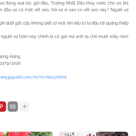
ợ đang xoả tóc gội đầu, Trương Nhất Đấu thay nước cho vợ, khi
n đầu vợ có một vết sẹo, hỏi vợ vì sao có vết sẹo này? Người vợ
ỉ dưới gốc cây, không biết có một tên tiểu tử từ đâu tới quăng thiếp
ười vợ hôm nay chính là cô gái mà anh ta chê mười mấy năm
Hưng
2016
/www.jpgushi.com/m/m/6007.html