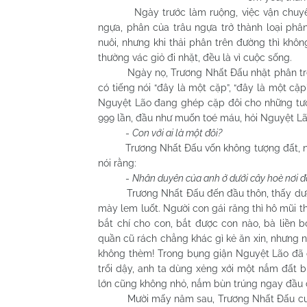
Ngày trước làm ruộng, việc vận chuyển gia
ngựa, phân của trâu ngựa trở thành loại ph
nuôi, nhưng khi thải phân trên đường thì khô
thường vác giỏ đi nhặt, đều là vì cuộc sống.
Ngày nọ, Trương Nhất Đấu nhặt phân trên 
có tiếng nói “đây là một cặp”, “đây là một cặ
Nguyệt Lão đang ghép cặp đôi cho những tượn
999 lần, đầu như muốn toé máu, hỏi Nguyệt Lã
-
Con với ai là một đôi?
Trương Nhất Đấu vốn không tượng đất, nhưn
nói rằng:
-
Nhân duyên của anh ở dưới cây hoè nơi đ
Trương Nhất Đấu đến đầu thôn, thấy dưới gố
mày lem luốt. Người con gái răng thì hô mũi 
bắt chí cho con, bắt được con nào, bà liền 
quần cũ rách chẳng khác gì kẻ ăn xin, nhưng n
không thèm! Trong bụng giận Nguyệt Lão đã 
trổi dậy, anh ta dùng xẻng xới một nắm đất
lớn cũng không nhỏ, nắm bùn trúng ngay đầu cô
Mười mấy năm sau, Trương Nhất Đấu cưới đ