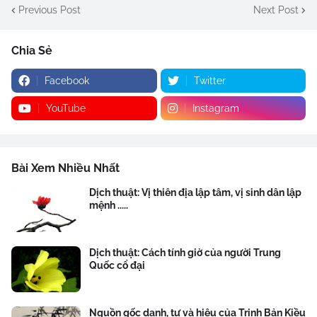
Previous Post
Next Post
Chia Sẻ
Facebook
Twitter
YouTube
Instagram
Bài Xem Nhiều Nhất
Dịch thuật: Vị thiên địa lập tâm, vị sinh dân lập
mệnh .....
Dịch thuật: Cách tính giờ của người Trung
Quốc cổ đại
Nguồn gốc danh, tự và hiệu của Trịnh Bản Kiều