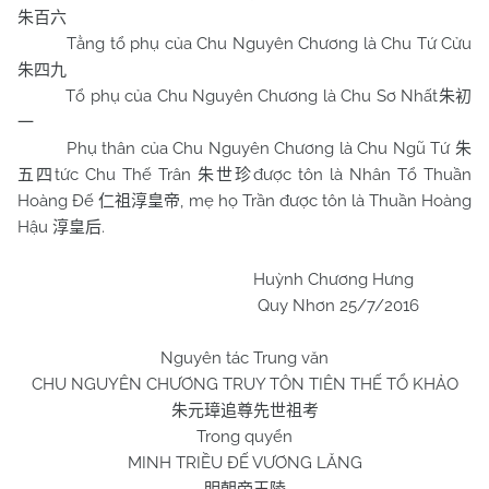
朱百六
Tằng tổ phụ của Chu Nguyên Chương là Chu Tứ Cửu
朱四九
Tổ phụ của Chu Nguyên Chương là Chu Sơ Nhất
朱初
一
Phụ thân của Chu Nguyên Chương là Chu Ngũ Tứ
朱
tức Chu Thế Trân
được tôn là Nhân Tổ Thuần
五四
朱世珍
Hoàng Đế
, mẹ họ Trần được tôn là Thuần Hoàng
仁祖淳皇帝
Hậu
.
淳皇后
Huỳnh Chương Hưng
Quy Nhơn 25/7/2016
Nguyên tác Trung văn
CHU
NGUYÊN CHƯƠNG TRUY TÔN TIÊN THẾ TỔ KHẢO
朱元璋追尊先世祖考
Trong quyển
MINH TRIỀU ĐẾ VƯƠNG LĂNG