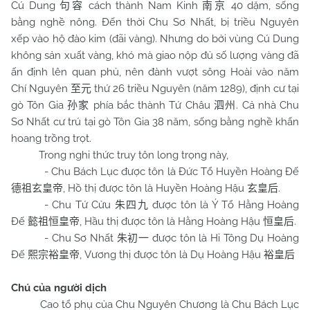
Cú Dung
cách thành Nam Kinh
40 dặm, sống
句容
南京
bằng nghề nông. Đến thời Chu Sơ Nhất, bị triều Nguyên
xếp vào hộ đào kim (đãi vàng). Nhưng do bởi vùng Cú Dung
không sản xuất vàng, khó mà giao nộp đủ số lượng vàng đã
ấn định lên quan phủ, nên đành vượt sông Hoài vào năm
Chí Nguyên
thứ 26 triều Nguyên (năm 1289), định cư tại
至元
gò Tôn Gia
phía bắc thành Tứ Châu
. Cả nhà Chu
孙家
泗州
Sơ Nhất cư trú tại gò Tôn Gia 38 năm, sống bằng nghề khẩn
hoang trồng trọt.
Trong nghi thức truy tôn long trọng này,
- Chu Bách Lục được tôn là Đức Tổ Huyền Hoàng Đế
, Hồ thị được tôn là Huyền Hoàng Hậu
.
德祖玄皇帝
玄皇后
- Chu Tứ Cửu
được tôn là Ý Tổ Hằng Hoàng
朱四九
Đế
, Hầu thị được tôn là Hằng Hoàng Hậu
.
懿祖恒皇帝
恒皇后
- Chu Sơ Nhất
được tôn là Hi Tông Dụ Hoàng
朱初一
Đế
, Vương thị được tôn là Dụ Hoàng Hậu
熙宗裕皇帝
裕皇后
Chú của người dịch
Cao tổ phụ của Chu Nguyên Chương là Chu Bách Lục