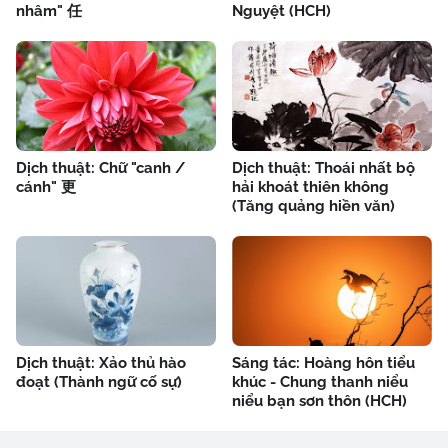
nhâm" 任
Nguyệt (HCH)
Dịch thuật: Chữ "canh /
Dịch thuật: Thoái nhất bộ
cánh" 更
hải khoát thiên không
(Tăng quảng hiền văn)
Dịch thuật: Xảo thủ hào
Sáng tác: Hoàng hôn tiểu
đoạt (Thành ngữ cố sự)
khúc - Chung thanh niểu
niểu bạn sơn thôn (HCH)