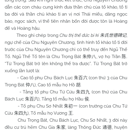
long trọng. Sau khi nghi thức kết thúc, Chu Nguyên Chương
dẫn các con cháu cung kính đưa thần chủ của tổ khảo, tổ tỉ
ba đời và thần chủ khảo tỉ an vị nơi Thái miếu, dâng ngọc
bảo, ngọc sách, vì thế tiên nhân bốn đời được tôn là Hoàng
đế và Hoàng hậu.
Theo ghi chép trong
Chu thị thế đức bi kí
,
朱氏世德碑记
ngự chế của Chu Nguyên Chương, tình hình tổ khảo tổ tỉ đời
trước của Chu Nguyên Chương chỉ có thể truy đến Ngũ Thế
Tố. Ngũ Thế Tổ tên là Chu Trọng Bát
, vợ họ Trần
.
朱仲八
陈
“Từ Trọng Bát trở lên không thể tra được”. Từ Trọng Bát trở
xuống lần lượt là:
- Cao tổ phụ Chu Bách Lục
(con thứ 3 của Chu
朱百六
Trọng Bát
), Cao tổ mẫu họ Hồ
.
仲八
胡
- Tằng tổ phụ Chu Tứ Cửu
(con thứ của Chu
朱四九
Bách Lục
), Tằng tổ mẫu họ Hầu
.
朱百六
侯
- Tổ phụ Chu Sơ Nhất
(con trưởng của Chu Tứ
朱初一
Cửu
), Tổ mẫu họ Vương
.
朱四九
王
Chu Trọng Bát, Chu Bách Lục, Chu Sơ Nhất, 3 đời này
đều cư trú hẽm Chu Gia
, làng Thông Đức
, huyện
朱家
通德