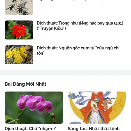
Dịch thuật: Trong như tiếng hạc bay qua (481)
("Truyện Kiều")
Dịch thuật: Nguồn gốc cụm từ "cửu ngũ chí
tôn"
Bài Đăng Mới Nhất
Dịch thuật: Chữ "nhậm /
Sáng tác: Nhất thất lệnh -