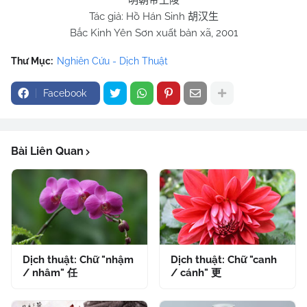
明朝帝王陵
Tác giả: Hồ Hán Sinh
胡汉生
Bắc Kinh Yên Sơn xuất bản xã, 2001
Thư Mục:
Nghiên Cứu - Dịch Thuật
Facebook
Bài Liên Quan
Dịch thuật: Chữ "nhậm
Dịch thuật: Chữ "canh
/ nhâm" 任
/ cánh" 更