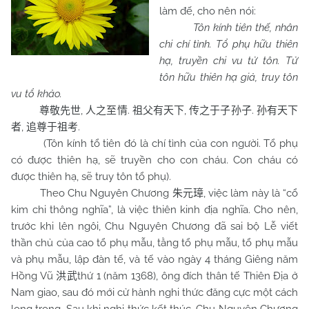
làm đế, cho nên nói:
Tôn kính tiên thế, nhân
chi chí tình. Tổ phụ hữu thiên
hạ, truyền chi vu tử tôn. Tử
tôn hữu thiên hạ giả, truy tôn
vu tổ khảo.
,
.
,
.
尊敬先世
人之至情
祖父有天下
传之于子孙子
孙有天下
,
.
者
追尊于祖考
(Tôn kính tổ tiên đó là chí tình của con người. Tổ phụ
có được thiên hạ, sẽ truyền cho con cháu. Con cháu có
được thiên hạ, sẽ truy tôn tổ phụ).
Theo Chu Nguyên Chương
, việc làm này là “cổ
朱元璋
kim chi thông nghĩa”, là việc thiên kinh địa nghĩa. Cho nên,
trước khi lên ngôi, Chu Nguyên Chương đã sai bộ Lễ viết
thần chủ của cao tổ phụ mẫu, tằng tổ phụ mẫu, tổ phụ mẫu
và phụ mẫu, lập đàn tế, và tế vào ngày 4 tháng Giêng năm
Hồng Vũ
thứ 1 (năm 1368), ông đích thân tế Thiên Địa ở
洪武
Nam giao, sau đó mới cử hành nghi thức đăng cực một cách