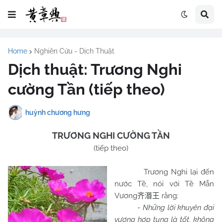
Home
Nghiên Cứu - Dịch Thuật
Dịch thuật: Trương Nghi
cường Tần (tiếp theo)
huỳnh chương hưng
TRƯƠNG NGHI CƯỜNG TẦN
(tiếp theo)
Trương Nghi lại đến
nước Tề, nói với Tề Mẫn
Vương
rằng:
齐湣王
-
Những lời khuyên đại
vương hợp tung là tốt, không