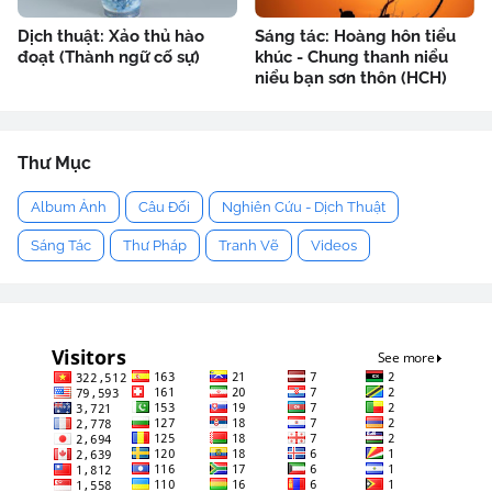
Dịch thuật: Xảo thủ hào
Sáng tác: Hoàng hôn tiểu
đoạt (Thành ngữ cố sự)
khúc - Chung thanh niểu
niểu bạn sơn thôn (HCH)
Thư Mục
Album Ảnh
Câu Đối
Nghiên Cứu - Dịch Thuật
Sáng Tác
Thư Pháp
Tranh Vẽ
Videos