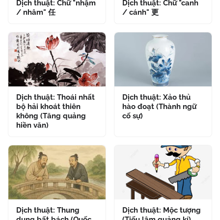
Dịch thuật: Chữ "nhậm
Dịch thuật: Chữ "canh
/ nhâm" 任
/ cánh" 更
Dịch thuật: Thoái nhất
Dịch thuật: Xảo thủ
bộ hải khoát thiên
hào đoạt (Thành ngữ
không (Tăng quảng
cố sự)
hiền văn)
Dịch thuật: Thung
Dịch thuật: Mộc tượng
dung bất bách (Quốc
(Tiếu lâm quảng kí)