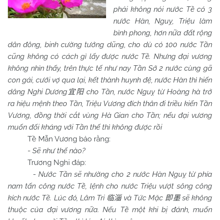
phải không nói nước Tề có 3
nước Hàn, Nguỵ, Triệu làm
bình phong, hơn nữa đất rộng
dân đông, binh cường tướng dũng, cho dù có 100 nước Tần
cũng không có cách gì lấy được nước Tề. Nhưng đại vương
không nhìn thấy, trên thực tế như nay Tần Sở 2 nước cùng gã
con gái, cưới vợ qua lại, kết thành huynh đệ, nước Hàn thì hiến
dâng Nghi Dương
cho Tần, nước Nguỵ từ Hoàng hà trở
宜阳
ra hiệu mệnh theo Tần, Triệu Vương đích thân đi triều kiến Tần
Vương, đồng thời cắt vùng Hà Gian cho Tần; nếu đại vương
muốn đối kháng với Tần thế thì không được rồi
Tề Mẫn Vương bảo rằng:
-
Sẽ như thế nào?
Trương Nghi đáp:
-
Nước Tần sẽ nhường cho 2 nước Hàn Nguỵ từ phía
nam tấn công nước Tề, lệnh cho nước Triệu vượt sông công
kích nước Tề. Lúc đó, Lâm Tri
và Tức Mặc
sẽ không
临淄
即墨
thuộc của đại vương nữa. Nếu Tề một khi bị đánh, muốn