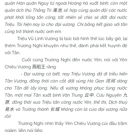
quân Hàn quân Nguỵ từ ngoài Hoàng hà xuất binh; còn một
quân ách thủ Thằng Trì
, sẽ hợp cùng quân đội các nước
渑池
phát khởi tổng tấn công, tất nhiên sẽ chia sẻ đất đai nước
Triệu. Tôi hiện nay lo cho đại vương. Chi bằng kết giao với tần
cũng trở thành nước anh em.
Triệu Vũ Linh Vương bị bức bởi hình thế lúc bấy giờ, lại
thêm Trương Nghi khuyên như thế, đành phải kết huynh đệ
với Tần.
Cuối cùng Trương Nghi đến nước Yên, nói với Yên
Chiêu Vương
rằng:
燕昭王
-
Đại vương có biết, nay Triệu Vương đã đi triều kiến
Tần Vương, đồng thời còn cắt đất vùng Hà Gian
dâng
河间
cho Tần để lấy lòng. Nếu đị vương không phục tùng nước
Tần, một mai Tần xuất binh Vân Trung
, Cửu Nguyên
云中
九
, đồng thời xua Triệu tấn công nước Yên, thế thì, Dịch thuỷ
原
và Trường thành
không còn là của đại vương nữa
易水
长城
rồi!
Trương Nghi nhìn thấy Yên Chiêu Vương cúi đầu trầm
ngâm, liền nói tiếp: