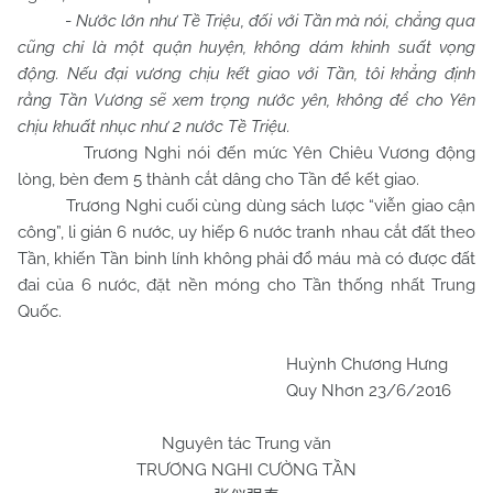
-
Nước lớn như Tề Triệu, đối với Tần mà nói, chẳng qua
cũng chỉ là một quận huyện, không dám khinh suất vọng
động. Nếu đại vương chịu kết giao với Tần, tôi khẳng định
rằng Tần Vương sẽ xem trọng nước yên, không để cho Yên
chịu khuất nhục như 2 nước Tề Triệu.
Trương Nghi nói đến mức Yên Chiêu Vương động
lòng, bèn đem 5 thành cắt dâng cho Tần để kết giao.
Trương Nghi cuối cùng dùng sách lược “viễn giao cận
công”, li gián 6 nước, uy hiếp 6 nước tranh nhau cắt đất theo
Tần, khiến Tần binh lính không phải đổ máu mà có được đất
đai của 6 nước, đặt nền móng cho Tần thống nhất Trung
Quốc.
Huỳnh Chương Hưng
Quy Nhơn 23/6/2016
Nguyên tác Trung văn
TRƯƠNG NGHI CƯỜNG TẦN