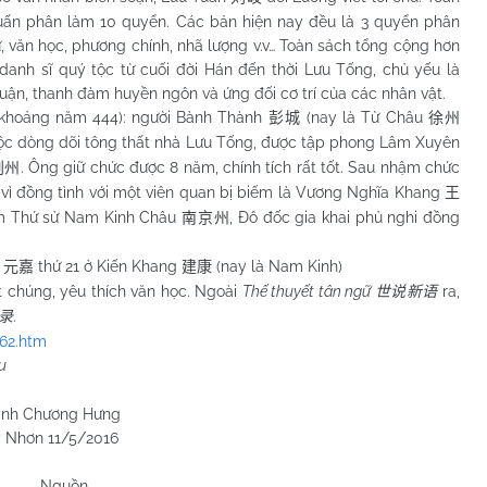
uấn phân làm 10 quyển. Các bản hiện nay đều là 3 quyển phân
, văn học, phương chính, nhã lượng v.v… Toàn sách tổng cộng hơn
 danh sĩ quý tộc từ cuối đời Hán đến thời Lưu Tống, chủ yếu là
uận, thanh đàm huyền ngôn và ứng đối cơ trí của các nhân vật.
khoảng năm 444): người Bành Thành
(nay là Từ Châu
彭城
徐州
uộc dòng dõi tông thất nhà Lưu Tống, được tập phong Lâm Xuyên
. Ông giữ chức được 8 năm, chính tích rất tốt. Sau nhậm chức
荆州
vì đồng tình với một viên quan bị biếm là Vương Nghĩa Khang
王
làm Thứ sử Nam Kinh Châu
, Đô đốc gia khai phủ nghi đồng
南京州
a
thứ 21 ở Kiến Khang
(nay là Nam Kinh)
元嘉
建康
húng, yêu thích văn học. Ngoài
Thế thuyết tân ngữ
ra,
世说新语
.
录
662.htm
u
 Hưng
/2016
Nguồn