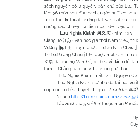
sách nguyên có 8 quyển, bản chú của Lưu T
làm 36 môn như: đức hạnh, ngôn ngữ, chính sự
1000 tắc, kí thuật những dật văn dật sự của
những câu chuyện có liên quan đến việc bình l
Lưu Nghĩa Khánh
(năm 403 – 
刘义庆
Giang Tô
), văn học gia thời
Nam
triều, th
江苏
Vương
, nhậm chức Thứ sử Kinh Châu
临川王
Thứ sử Giang Châu
, được một năm, nhân 
江州
đã xúc nộ Văn Đế, bị điều về kinh đổi 
义康
tam ti. Chẳng bao lâu vì bệnh ông từ chức.
Lưu Nghĩa Khánh mất năm Nguyên Gi
Lưu Nghĩa Khánh từ nhỏ đã tài hoa xuất c
ông còn có tiểu thuyết chí quái
U minh lục
幽明
Nguồn
http://baike.baidu.com/view/39
Tắc
Hách Long sái thư
thuộc môn
Bài điệ
Huỳnh Chương
Quy Nhơn 11/5