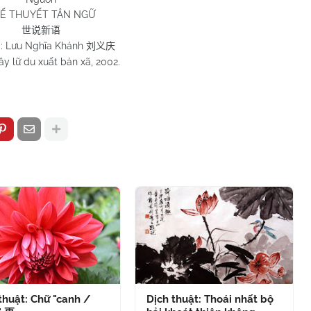
Ế THUYẾT TÂN NGỮ
世说新语
ả: Lưu Nghĩa Khánh
刘义庆
y lữ du xuất bản xã, 2002.
thuật: Chữ "canh /
Dịch thuật: Thoái nhất bộ