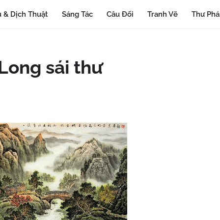
 & Dịch Thuật
Sáng Tác
Câu Đối
Tranh Vẽ
Thư Ph
Long sái thư