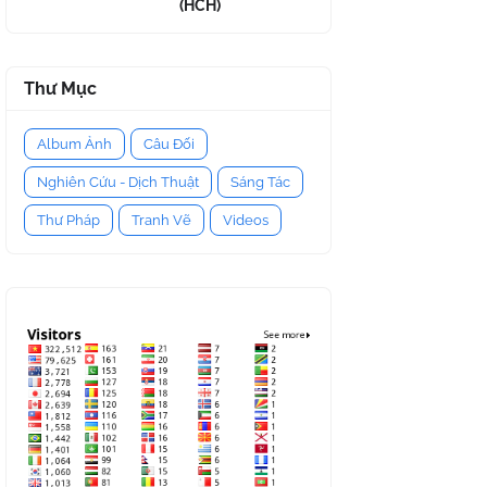
(HCH)
Thư Mục
Album Ảnh
Câu Đối
Nghiên Cứu - Dịch Thuật
Sáng Tác
Thư Pháp
Tranh Vẽ
Videos