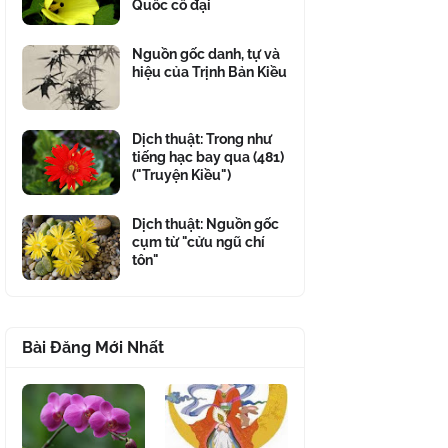
Quốc cổ đại
Nguồn gốc danh, tự và
hiệu của Trịnh Bản Kiều
Dịch thuật: Trong như
tiếng hạc bay qua (481)
("Truyện Kiều")
Dịch thuật: Nguồn gốc
cụm từ "cửu ngũ chí
tôn"
Bài Đăng Mới Nhất