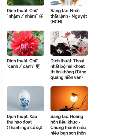
Dịch thuật: Chữ
Sáng tác: Nhất
"nhậm / nhâm" 任
thất lệnh - Nguyệt
(HCH)
Dịch thuật: Chữ
Dịch thuật: Thoái
"canh / cánh" 更
nhất bộ hải khoát
thiên không (Tăng
quảng hiền văn)
Dịch thuật: Xảo
Sáng tác: Hoàng
thủ hào đoạt
hôn tiểu khúc -
(Thành ngữ cố sự)
Chung thanh niểu
niểu bạn sơn thôn