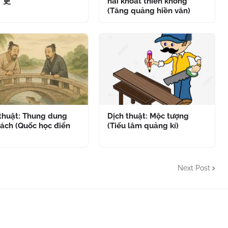
" 更
hải khoát thiên không
(Tăng quảng hiền văn)
 thuật: Thung dung
Dịch thuật: Mộc tượng
ách (Quốc học điển
(Tiếu lâm quảng kí)
Next Post