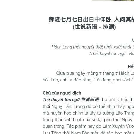
,
郝隆七月七日出日中仰卧
人问其
-
(
世说新语
排调
)
H
Hách Long thất nguyệt thất nhật xuất nhật trun
(Thế thuyết tân ngữ - Bài đ
HÁ
Giữa trưa ngày mồng 7 tháng 7 Hách Long r
hỏi lí do, anh ta đáp rằng: “Tôi đang phơi sách.”
Chú của người dịch
Thế thuyết tân ngữ
: bộ bút kí tiểu 
世说新语
thời Nguỵ Tấn. Trong đó có thể nhìn thấy ng
mà huyền học chính là lấy tư tưởng Lão Tran
trạng thái sinh hoạt của sĩ đại phu thời Ngu
quan trọng. Tác phẩm này do Lâm Xuyên Vư
Lưu Tống thời Nam Bắc triều đã tập hợp một 