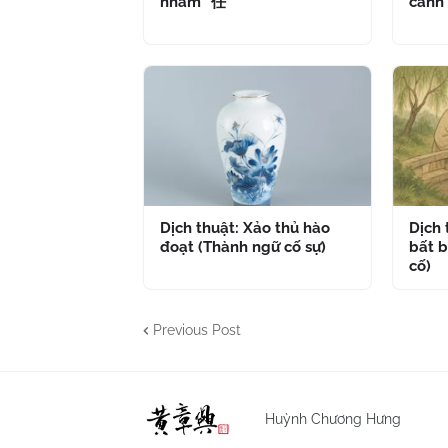
nhâm" 任
cánh
Dịch thuật: Xảo thủ hào
Dịch
đoạt (Thành ngữ cố sự)
bất b
cố)
Previous Post
Huỳnh Chương Hưng