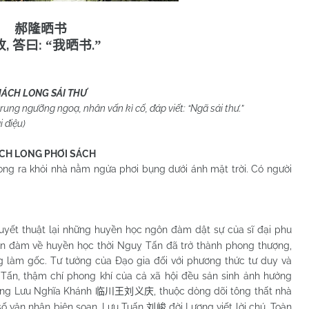
郝隆晒书
,
:
.
故
答曰
“
我晒书
”
ÁCH LONG SÁI THƯ
g ngưỡng ngoạ, nhân vấn kì cố, đáp viết: “Ngã sái thư.”
iệu)
CH LONG PHƠI SÁCH
a khỏi nhà nằm ngửa phơi bụng dưới ánh mặt trời. Có người
thuyết thuật lại những huyền học ngôn đàm dật sự của sĩ đại phu
ôn đàm về huyền học thời Nguỵ Tấn đã trở thành phong thượng,
g làm gốc. Tư tưởng của Đạo gia đối với phương thức tư duy và
ỵ Tấn, thậm chí phong khí của cả xã hội đều sản sinh ảnh hưởng
ơng Lưu Nghĩa Khánh
, thuộc dòng dõi tông thất nhà
临川王刘义庆
số văn nhân biên soạn, Lưu Tuấn
đời Lương viết lời chú. Toàn
刘峻