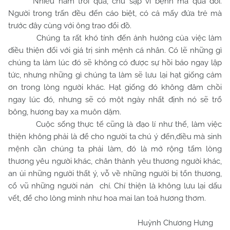
Nhiều năm trôi qua, chủ sạp vì bệnh mà qua đời.
Người trong trấn đều đến cáo biệt, có cả mấy đứa trẻ mà
trước đây cùng với ông trao đổi đồ.
Chúng ta rất khó tính đến ảnh hưởng của việc làm
điều thiện đối với giá trị sinh mệnh cá nhân. Có lẽ những gì
chúng ta làm lúc đó sẽ không có được sự hồi báo ngay lập
tức, nhưng những gì chúng ta làm sẽ lưu lại hạt giống cảm
ơn trong lòng người khác. Hạt giống đó không đâm chồi
ngay lúc đó, nhưng sẽ có một ngày nhất định nó sẽ trổ
bông, hương bay xa muôn dặm.
Cuộc sống thực tế cũng là đạo lí như thế, làm việc
thiện không phải là để cho người ta chú ý đến,điều mà sinh
mệnh cần chúng ta phải làm, đó là mở rộng tấm lòng
thương yêu người khác, chân thành yêu thương người khác,
an ủi những người thất ý, vỗ về những người bị tổn thương,
cổ vũ những người nản chí. Chí thiện là không lưu lại dấu
vết, để cho lòng mình như hoa mai lan toả hương thơm.
Huỳnh Chương Hưng