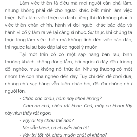
Làm việc thiện là điều mà mọi người cần phải làm,
nhưng không phải để cho người khác biết mình làm việc
thiện. Nếu làm việc thiện vì danh tiếng thì đó không phải là
việc thiện chân chính, hành vi đòi người khác báo đáp và
hành vi cố ý làm ra vẻ lại càng sỉ nhục. Sự thực khi chúng ta
thực lòng làm việc thiện mà không tính đến việc báo đáp,
thì ngược lại sự báo đáp lại có ngoài ý muốn.
Tại một trấn cổ có một sạp hàng bán rau, bình
thường khách không đông lắm, bởi người ở đây đều tương
đối nghèo, mua không nổi thức ăn. Nhưng thường có một
nhóm trẻ con nhà nghèo đến đây. Tuy chỉ đến để chơi đùa,
nhưng chủ sạp hàng vẫn luôn chào hỏi, đối đãi chúng như
người lớn.
- Chào các cháu, hôm nay khoẻ không?
- Cám ơn chú, cháu rất khoẻ. Chú, mấy củ khoai tây
này nhìn thấy rất ngon.
- Vậy à! Mẹ cháu thế nào?
- Mẹ vẫn khoẻ, có chuyển biến tốt.
- Vậy thì tốt rồi, cháu muốn chút gì không?