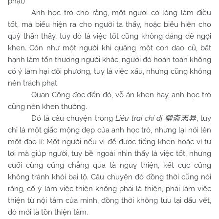
phạt)
Anh học trò cho rằng, một người có lòng làm điều
tốt, mà biểu hiện ra cho người ta thấy, hoặc biểu hiện cho
quỷ thần thấy, tuy đó là việc tốt cũng không đáng để ngợi
khen. Còn như một người khi quăng một con dao cũ, bất
hạnh làm tổn thương người khác, người đó hoàn toàn không
có ý làm hại đối phương, tuy là việc xấu, nhưng cũng không
nên trách phạt.
Quan Công đọc đến đó, vỗ án khen hay, anh học trò
cũng nên khen thưởng.
Đó là câu chuyện trong
Liêu trai chí dị
, tuy
聊斋志异
chỉ là một giấc mộng đẹp của anh học trò, nhưng lại nói lên
một đạo lí: Một người nếu vì để được tiếng khen hoặc vì tư
lợi mà giúp người, tuy bề ngoài nhìn thấy là việc tốt, nhưng
cuối cùng cũng chẳng qua là nguỵ thiện, kết cục cũng
không tránh khỏi bại lộ. Câu chuyện đó đồng thời cũng nói
rằng, cố ý làm việc thiện không phải là thiện, phải làm việc
thiện từ nội tâm của mình, đồng thời không lưu lại dấu vết,
đó mới là tồn thiện tâm.