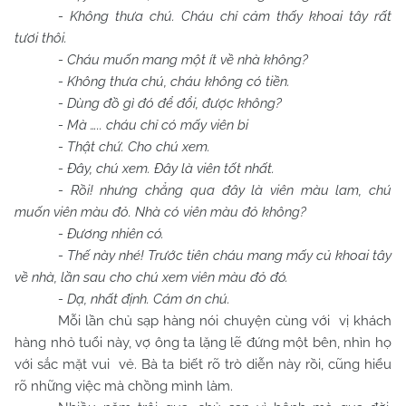
- Không thưa chú. Cháu chỉ cảm thấy khoai tây rất
tươi thôi.
- Cháu muốn mang một ít về nhà không?
- Không thưa chú, cháu không có tiền.
- Dùng đồ gì đó để đổi, được không?
- Mà ….. cháu chỉ có mấy viên bi
- Thật chứ. Cho chú xem.
- Đây, chú xem. Đây là viên tốt nhất.
- Rồi! nhưng chẳng qua đây là viên màu lam, chú
muốn viên màu đỏ. Nhà có viên màu đỏ không?
- Đương nhiên có.
- Thế này nhé! Trước tiên cháu mang mấy củ khoai tây
về nhà, lần sau cho chú xem viên màu đỏ đó.
- Dạ, nhất định. Cám ơn chú.
Mỗi lần chủ sạp hàng nói chuyện cùng với vị khách
hàng nhỏ tuổi này, vợ ông ta lặng lẽ đứng một bên, nhìn họ
với sắc mặt vui vẻ. Bà ta biết rõ trò diễn này rồi, cũng hiểu
rõ những việc mà chồng mình làm.