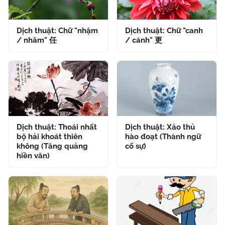
Dịch thuật: Chữ "nhậm
Dịch thuật: Chữ "canh
/ nhâm" 任
/ cánh" 更
Dịch thuật: Thoái nhất
Dịch thuật: Xảo thủ
bộ hải khoát thiên
hào đoạt (Thành ngữ
không (Tăng quảng
cố sự)
hiền văn)