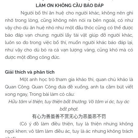
LÀM ƠN KHÔNG CẦU BÁO ĐÁP
Người bố thí ân huệ cho người khác, không nên ghi
nhớ trong lòng, cũng không nên nói ra bên ngoài, có như
vậy cho dù ân huệ nhỏ như một đấu thóc cũng có thể được
báo đáp vạn chung; người lấy tài vật giúp đỡ người khác,
luôn so đo trong việc bố thí, muốn người khác báo đáp lại,
như vậy cho dù bỏ ra cả vạn lượng vàng, cũng khó mà có
được một đồng công đức.
Giải thích và phân tích
Một anh học trò tham gia khảo thí, quan chủ khảo là
Quan Công. Quan Công đưa đề xuống, anh ta cầm bút viết
xong ngay, Trong bài làm có câu:
Hữu tâm vi thiện, tuy thiện bất thưởng. Vô tâm vi ác, tuy ác
bất phạt.
有心为善虽善不赏无心为恶虽恶不罚
(Có ý đồ làm điều thiện, tuy là thiện nhưng không
ngợi khen; vô tâm làm điều ác, tuy là ác nhưng không trách