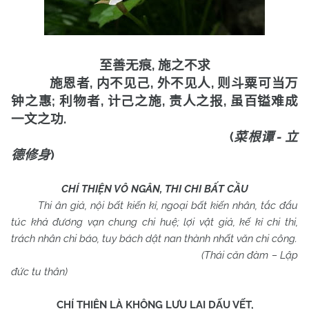
,
至善无痕
施之不求
,
,
,
施恩者
内不见己
外不见人
则斗粟可当万
;
,
,
,
钟之惠
利物者
计己之施
责人之报
虽百镒难成
.
一文之功
(
-
菜根谭
立
)
德修身
CHÍ THIỆN VÔ NGÂN, THI CHI BẤT CẦU
Thi ân giả, nội bất kiến kỉ, ngoại bất kiến nhân, tắc đẩu
túc khả đương vạn chung chi huệ; lợi vật giả, kế kỉ chi thi,
trách nhân chi báo, tuy bách dật nan thành nhất văn chi công.
(Thái căn đàm – Lập
đức tu thân)
CHÍ THIỆN LÀ KHÔNG LƯU LẠI DẤU VẾT,