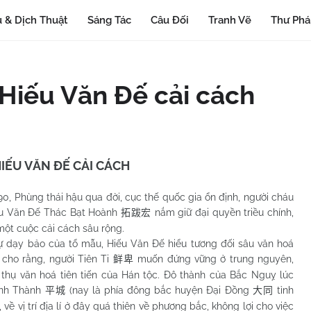
 & Dịch Thuật
Sáng Tác
Câu Đối
Tranh Vẽ
Thư Ph
 Hiếu Văn Đế cải cách
IẾU VĂN ĐẾ CẢI CÁCH
ng thái hậu qua đời, cục thế quốc gia ổn định, người cháu
ếu Văn Đế Thác Bạt Hoành
nắm giữ đại quyền triều chính,
拓跋宏
một cuộc cải cách sâu rộng.
 bảo của tổ mẫu, Hiếu Văn Đế hiểu tương đối sâu văn hoá
 cho rằng, người Tiên Ti
muốn đứng vững ở trung nguyên,
鲜卑
 thụ văn hoá tiên tiến của Hán tộc. Đô thành của Bắc Nguỵ lúc
Bình Thành
(nay là phía đông bắc huyện Đại Đồng
tỉnh
平城
大同
), về vị trí địa lí ở đây quá thiên về phương bắc, không lợi cho việc