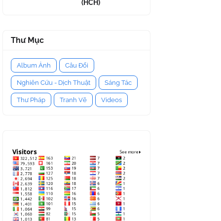
(HCH)
Thư Mục
Album Ảnh
Câu Đối
Nghiên Cứu - Dịch Thuật
Sáng Tác
Thư Pháp
Tranh Vẽ
Videos