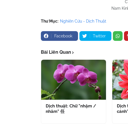
C
Nam Kinh
Thư Mục:
Nghiên Cứu - Dịch Thuật
Facebook
Twitter
Bài Liên Quan
Dịch thuật: Chữ "nhậm /
Dịch 
nhâm" 任
cánh