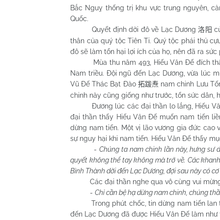
Bắc Nguỵ thống trị khu vực trung nguyên, cà
Quốc.
Quyết định dời đô về Lạc Dương
củ
洛阳
thân của quý tộc Tiên Ti. Quý tộc phái thủ cựu
đô sẽ làm tổn hại lợi ích của họ, nên đã ra sức
Mùa thu năm 493, Hiếu Văn Đế đích thân th
Nam triều. Đội ngũ đến Lạc Dương, vừa lúc mùa
Vũ Đế Thác Bạt Đào
nam chinh Lưu Tống
拓跋焘
chinh này cũng giống như trước, tổn sức dân, 
Đương lúc các đại thần lo lắng, Hiếu Văn Đ
đại thần thấy Hiếu Văn Đế muốn nam tiến liề
dừng nam tiến. Một vị lão vương gia đức cao
sự nguy hại khi nam tiến. Hiếu Văn Đế thấy mục
-
Chúng ta nam chinh lần này, hưng sư đ
quyết không thể tay không mà trở về. Các khanh
Bình Thành dời đến Lạc Dương, đợi sau này có cơ 
Các đại thần nghe qua vô cùng vui mừng, 
-
Chỉ cần bệ hạ dừng nam chinh, chúng thầ
Trong phút chốc, tin dừng nam tiến lan truy
đến Lạc Dương đã được Hiếu Văn Đế làm như 