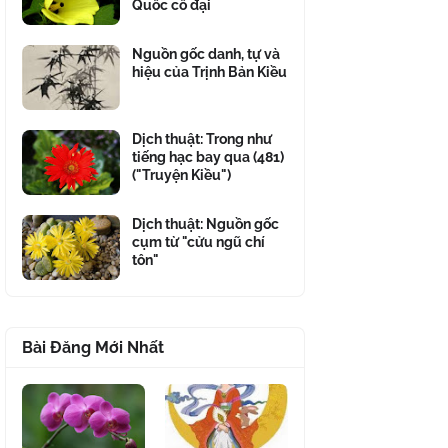
Quốc cổ đại
Nguồn gốc danh, tự và
hiệu của Trịnh Bản Kiều
Dịch thuật: Trong như
tiếng hạc bay qua (481)
("Truyện Kiều")
Dịch thuật: Nguồn gốc
cụm từ "cửu ngũ chí
tôn"
Bài Đăng Mới Nhất