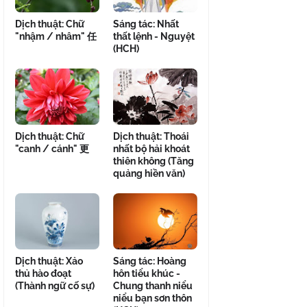
Dịch thuật: Chữ
Sáng tác: Nhất
"nhậm / nhâm" 任
thất lệnh - Nguyệt
(HCH)
Dịch thuật: Chữ
Dịch thuật: Thoái
"canh / cánh" 更
nhất bộ hải khoát
thiên không (Tăng
quảng hiền văn)
Dịch thuật: Xảo
Sáng tác: Hoàng
thủ hào đoạt
hôn tiểu khúc -
(Thành ngữ cố sự)
Chung thanh niểu
niểu bạn sơn thôn