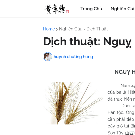
Trang Chủ
Nghiên Cứu
Home
Nghiên Cứu - Dịch Thuật
Dịch thuật: Nguỵ
huỳnh chương hưng
NGUỴ H
Năm 490, Phù
của bà là Hi
đã thực hiện 
Dưới sự dạy
Hán tộc. Ông
cần phải tiếp
bấy giờ tại 
Sơn Tây
山西