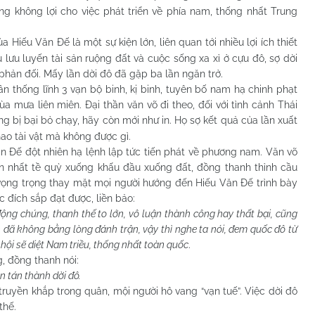
ng không lợi cho việc phát triển về phía nam, thống nhất Trung
a Hiếu Văn Đế là một sự kiện lớn, liên quan tới nhiều lợi ích thiết
 lưu luyến tài sản ruộng đất và cuộc sống xa xỉ ở cựu đô, sợ dời
 phản đối. Mấy lần dời đô đã gặp ba lần ngăn trở.
ống lĩnh 3 vạn bộ binh, kị binh, tuyên bố nam hạ chinh phạt
 mưa liên miên. Đại thần văn võ đi theo, đối với tình cảnh Thái
 bị bại bỏ chạy, hãy còn mới như in. Họ sợ kết quả của lần xuất
hao tài vật mà không được gì.
ế đột nhiên hạ lệnh lập tức tiến phát về phương nam. Văn võ
n nhất tề quỳ xuống khấu đầu xuống đất, đồng thanh thỉnh cầu
 vọng trọng thay mặt mọi người hướng đến Hiếu Văn Đế trình bày
 đích sắp đạt được, liền bảo:
ộng chúng, thanh thế to lớn, vô luận thành công hay thất bại, cũng
 đã không bằng lòng đánh trận, vậy thì nghe ta nói, đem quốc đô từ
hội sẽ diệt Nam triều, thống nhất toàn quốc
.
đồng thanh nói:
n tán thành dời đô.
ền khắp trong quân, mội người hô vang “vạn tuế”. Việc dời đô
thế.