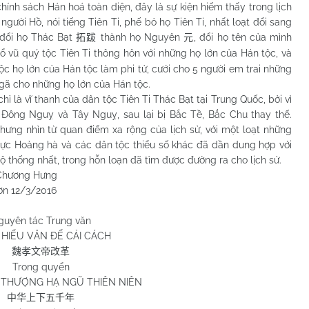
 sách Hán hoá toàn diện, đây là sự kiện hiếm thấy trong lịch
ười Hồ, nói tiếng Tiên Ti, phế bỏ họ Tiên Ti, nhất loạt đổi sang
 đổi họ Thác Bạt
thành họ Nguyên
, đổi họ tên của mình
拓跋
元
ổ vũ quý tộc Tiên Ti thông hôn với những họ lớn của Hán tộc, và
c họ lớn của Hán tộc làm phi tử, cưới cho 5 người em trai những
gã cho những họ lớn của Hán tộc.
 vĩ thanh của dân tộc Tiên Ti Thác Bạt tại Trung Quốc, bởi vì
Đông Nguỵ và Tây Nguỵ, sau lại bị Bắc Tề, Bắc Chu thay thế.
 Nhưng nhìn từ quan điểm xa rộng của lịch sử, với một loạt những
 vực Hoàng hà và các dân tộc thiểu số khác đã dần dung hợp với
 thống nhất, trong hỗn loạn đã tìm được đường ra cho lịch sử.
Hưng
2016
guyên tác Trung văn
HIẾU VĂN ĐẾ CẢI CÁCH
魏孝文帝改革
Trong quyển
THƯỢNG HẠ NGŨ THIÊN NIÊN
中华上下五千年