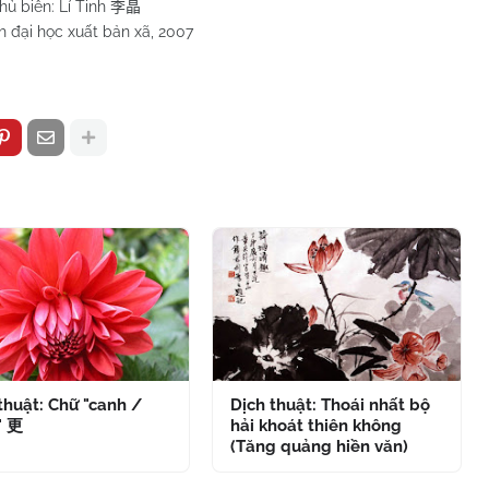
hủ biên: Lí Tinh
李晶
 đại học xuất bản xã, 2007
thuật: Chữ "canh /
Dịch thuật: Thoái nhất bộ
" 更
hải khoát thiên không
(Tăng quảng hiền văn)