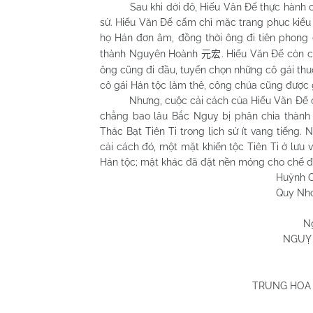
Sau khi dời đô, Hiếu Văn Đế thực hành chính
sử. Hiếu Văn Đế cấm chỉ mặc trang phục kiểu ng
họ Hán đơn âm, đồng thời ông đi tiên phong
thành Nguyên Hoành
. Hiếu Văn Đế còn c
元宏
ông cũng đi đầu, tuyển chọn những cô gái thuộ
cô gái Hán tộc làm thê, công chúa cũng được 
Nhưng, cuộc cải cách của Hiếu Văn Đế chỉ là
chẳng bao lâu Bắc Nguỵ bị phân chia thành 
Thác Bạt Tiên Ti trong lịch sử ít vang tiếng.
cải cách đó, một mặt khiến tộc Tiên Ti ở lưu
Hán tộc; mặt khác đã đặt nền móng cho chế độ
Huỳnh Chương 
Quy Nhơn 12/3/
N
NGUỴ 
TRUNG HOA 