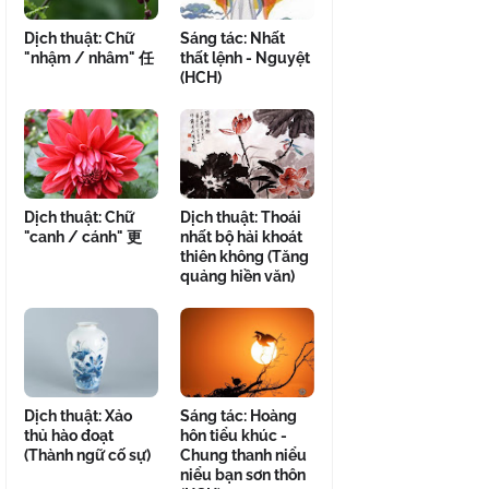
Dịch thuật: Chữ
Sáng tác: Nhất
"nhậm / nhâm" 任
thất lệnh - Nguyệt
(HCH)
Dịch thuật: Chữ
Dịch thuật: Thoái
"canh / cánh" 更
nhất bộ hải khoát
thiên không (Tăng
quảng hiền văn)
Dịch thuật: Xảo
Sáng tác: Hoàng
thủ hào đoạt
hôn tiểu khúc -
(Thành ngữ cố sự)
Chung thanh niểu
niểu bạn sơn thôn