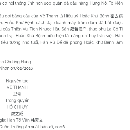
hân cơ hội thống lĩnh hơn 800 quân đã đầu hàng Hung Nô. Tô Kiến
gọi bằng cậu của Vệ Thanh là Hiệu uý Hoắc Khứ Bệnh
霍去病
ịch. Hoắc Khứ Bệnh cách đại doanh mấy trăm dặm đã bắt được
ụ của Thiền Vu, Tịch Nhược Hầu Sản
, thúc phụ La Cô Tỉ
籍若侯产
anh trại. Hoắc Khứ Bệnh biểu hiện tài năng chỉ huy trác việt. Hán
tiểu tướng nhỏ tuổi, Hán Vũ Đế đã phong Hoắc Khứ Bệnh làm
 Hưng
2/2016
Nguyên tác
VỆ THANH
卫青
Trong quyển
HỔ CHI UY
虎之威
giả: Hàn Tố Văn
韩素文
 Quốc Trường An xuất bản xã, 2006.