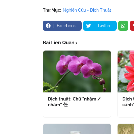
Thư Mục:
Nghiên Cứu - Dịch Thuật
Facebook
Twitter
Bài Liên Quan
Dịch thuật: Chữ "nhậm /
Dịch 
nhâm" 任
cánh