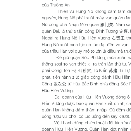
của Trường An.
Thiền vu Hung Nô không cam tâm để 
nguyên, Hung Nô phát xuất mấy vạn quân đá
Nô công phá Nhạn Môn quan
. Năm sa
雁门关
quận Đại, lộ thứ 2 tấn công Định Tương
,
定襄
Ngoài ra Hung Nô Hữu Hiền Vương
th
右贤王
Hung Nô xuất binh lực có lúc đạt đến 20 vạn,
của triều Hán với quy mô to lớn là điều mà trư
Để giữ quận Sóc Phương, mùa xuân năm 12
thống soái 10 vạn thiết kị, ra trận lần thứ t
phái Công Tôn Hạ
, Tô Kiến
, Lí T
公孙贺
苏建
phát, tiến hành 2 lộ giáp công đánh Hữu Hiề
Công
từ Hữu Bắc Bình phía đông Sóc P
张次公
Hữu Hiền Vương.
Đại doanh của Hữu Hiền Vương đóng ở vùng
Hiền Vương được báo quân Hán xuất chinh, ch
quân Hán không dám thâm nhập. Cứ đêm đến,
uống rượu vui chơi, có lúc uống đến say khướt.
Vệ Thanh dùng chiến thuật đột kích “xuất k
doanh Hữu Hiền Vương. Quân Hán đột nhiên xô