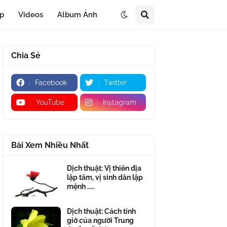
áp
Videos
Album Ảnh
Chia Sẻ
Facebook
Twitter
YouTube
Instagram
Bài Xem Nhiều Nhất
Dịch thuật: Vị thiên địa
lập tâm, vị sinh dân lập
mệnh .....
Dịch thuật: Cách tính
giờ của người Trung