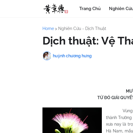
Trang Chủ
Nghiên Cứu
Home
Nghiên Cứu - Dịch Thuật
Dịch thuật: Vệ Tha
huỳnh chương hưng
MƯ
TỪ ĐÓ GIẢI QUYẾ
Vùng H
thành Trường 
xưa nay là tr
Hà
Nam
, mấy