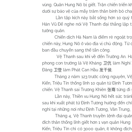
vùng. Quân Hung Nô bị giết. Trận chiến triển
dưới sự bảo vệ của mấy trăm thân binh bỏ chạy
Lần tập kích này bắt sống hơn 10 quý tộc
Hán Vũ Đế nghe nói Vệ Thanh đại thắng lập t
tướng quân.
Chiến dịch Hà
Nam
là điểm rẻ ngoặt tr
chiến này, Hung Nô ở vào địa vị chủ động. Từ
ban đầu chuyển sang thế tấn công.
Vệ Thanh sau khi về đến Trường An. Hán V
phong con trưởng là Vệ Kháng
làm Nghi
卫伉
Đăng
làm Phát Can Hầu
.
卫登
发干侯
Tháng 2 năm 123 trước công nguyên, Vệ Tha
Kiến, Triệu Tín thống lĩnh 10 quân từ Định Tươ
chiến. Vệ Thanh sai Trương Khiên
từng đi 
张骞
Lần này, Thiền vu Hung Nô hết sức tránh cu
sau khi xuất phát từ Định Tương hướng đến c
nghỉ tại những nơi như Định Tương, Vân Trung,
Tháng 4, Vệ Thanh truyền lệnh đại quân, x
đích thân thống lĩnh giết hơn 1 vạn quân Hung 
Kiến, Triệu Tín chỉ có 3000 quân, ít không địc