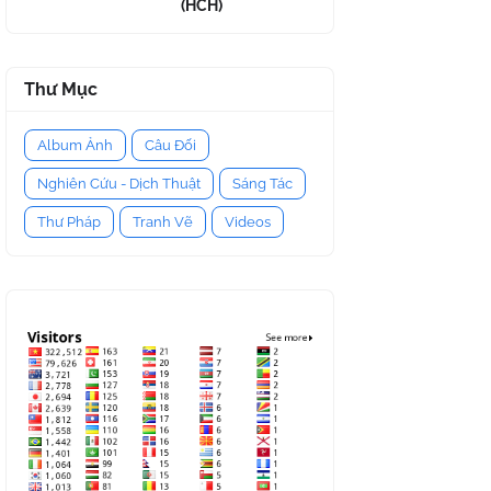
(HCH)
Thư Mục
Album Ảnh
Câu Đối
Nghiên Cứu - Dịch Thuật
Sáng Tác
Thư Pháp
Tranh Vẽ
Videos