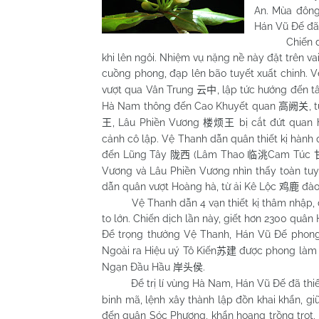
An. Mùa đông 
Hán Vũ Đế đã
Chiến dị
khi lên ngôi. Nhiệm vụ nặng nề này đặt trên va
cuồng phong, đạp lên bão tuyết xuất chinh. V
vượt qua Vân Trung
, lập tức hướng đến 
云中
Hà Nam thông đến Cao Khuyết quan
,
高阙关
, Lâu Phiền Vương
bị cắt đứt quan 
王
楼烦王
cảnh cô lập. Vệ Thanh dẫn quân thiết kị hành
đến Lũng Tây
(Lâm Thao
Cam Túc
陇西
临洮
Vương và Lâu Phiền Vương nhìn thấy toàn tuyến 
dẫn quân vượt Hoàng hà, từ ải Kê Lộc
đào
鸡鹿
Vệ Thanh dẫn 4 vạn thiết kị thâm nhập, 
to lớn. Chiến dịch lần này, giết hơn 2300 quân
Để trọng thưởng Vệ Thanh, Hán Vũ Đế phon
Ngoài ra Hiệu uý Tô Kiến
được phong làm 
苏建
Ngạn Đầu Hầu
.
岸头侯
Để trị lí vùng Hà Nam, Hán Vũ Đế đã thiế
binh mã, lệnh xây thành lập đồn khai khẩn, g
đến quận Sóc Phương, khẩn hoang trồng trọt, 