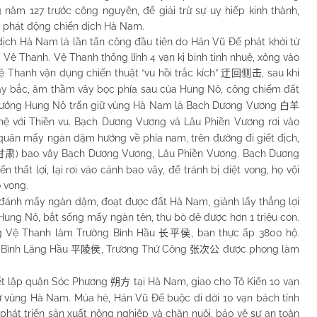
năm 127 trước công nguyên, để giải trừ sự uy hiếp kinh thành,
 phát động chiến dịch Hà Nam.
ch Hà
Nam
là lần tấn công đầu tiên do Hán Vũ Đế phát khởi từ
i Vệ Thanh. Vệ Thanh thống lĩnh 4 vạn kị binh tinh nhuệ, xông vào
ệ Thanh vận dụng chiến thuật “vu hồi trắc kích”
, sau khi
迂回侧击
tây bắc, âm thầm vây bọc phía sau của Hung Nô, công chiếm đất
 tướng Hung Nô trấn giữ vùng Hà Nam là Bạch Dương Vương
白羊
hệ với Thiền vu. Bạch Dương Vương và Lâu Phiền Vương rơi vào
 quân mấy ngàn dặm hướng về phía nam, trên đường đi giết địch,
) bao vây Bạch Dương Vương, Lâu Phiền Vương. Bạch Dương
甘肃
thất lợi, lại rơi vào cảnh bao vây, để tránh bị diệt vong, họ vội
 vong.
đánh mấy ngàn dặm, đoạt được đất Hà
Nam
, giành lấy thắng lợi
 Hung Nô, bắt sống mấy ngàn tên, thu bò dê được hơn 1 triệu con.
g Vệ Thanh làm Trường Bình Hầu
, ban thực ấp 3800 hộ.
长平侯
Bình Lăng Hầu
, Trương Thứ Công
được phong làm
平陵侯
张次公
t lập quận Sóc Phương
tại Hà Nam, giao cho Tô Kiến 10 vạn
朔方
iữ vùng Hà Nam. Mùa hè, Hán Vũ Đế buộc di dời 10 vạn bách tính
phát triển sản xuất nông nghiệp và chăn nuôi, bảo vệ sự an toàn