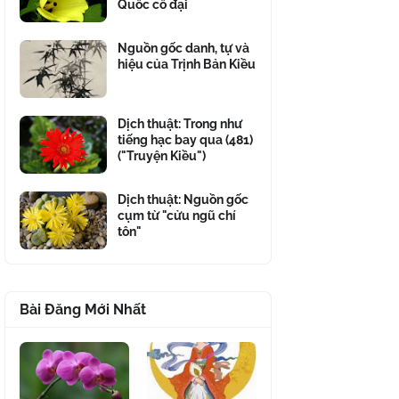
Quốc cổ đại
Nguồn gốc danh, tự và
hiệu của Trịnh Bản Kiều
Dịch thuật: Trong như
tiếng hạc bay qua (481)
("Truyện Kiều")
Dịch thuật: Nguồn gốc
cụm từ "cửu ngũ chí
tôn"
Bài Đăng Mới Nhất