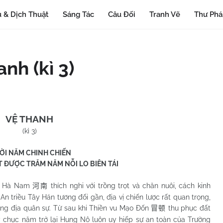
 & Dịch Thuật
Sáng Tác
Câu Đối
Tranh Vẽ
Thư Ph
nh (kì 3)
VỆ THANH
(kì 3)
ỜI NĂM CHINH CHIẾN
T ĐƯỢC TRĂM NĂM NỖI LO BIÊN TÁI
à Nam
thích nghi với trồng trọt và chăn nuôi, cách kinh
河南
An triều Tây Hán tương đối gần, địa vị chiến lược rất quan trọng,
ọng địa quân sự. Từ sau khi Thiền vu Mạo Đốn
thu phục đất
冒顿
 chục năm trở lại Hung Nô luôn uy hiếp sự an toàn của Trường