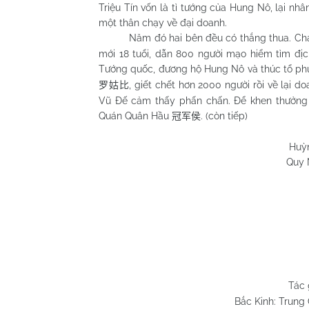
Triệu Tín vốn là tì tướng của Hung Nô, lại n
một thân chạy về đại doanh.
Năm đó hai bên đều có thắng thua. Cháu 
mới 18 tuổi, dẫn 800 người mạo hiểm tìm đ
Tướng quốc, đương hộ Hung Nô và thúc tổ ph
, giết chết hơn 2000 người rồi về lại do
罗姑比
Vũ Đế cảm thấy phấn chấn. Để khen thưởng 
Quán Quân Hầu
. (còn tiếp)
冠军侯
Huỳnh Chương
Quy Nhơn 03/0
Tác 
Bắc Kinh: Trung