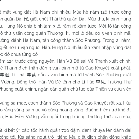
mất vùng đất Hà
Nam
phì nhiêu. Mùa hè năm 126 trước công
nh quận Đại
, giết chết Thái thú quận Đại. Mùa thu, kị binh Hung
代
u, Hung Nô chia binh làm 3 lộ, rầm rộ xâm lược. Một lộ tấn công
 lộ thứ 3 tấn công quận Thượng
, mỗi lộ đều có 3 vạn binh mã.
上
ường đánh Hà
Nam
, tấn công thành Sóc Phương. Trong 2 năm,
 giết hơn 1 vạn người Hán. Hung Nô nhiều lần xâm nhập vùng đất
ớc đó chưa từng có.
4 trước công nguyên, Hán Vũ Đế sai Vệ Thanh xuất chinh,
ư. Vệ Thanh đích thân dẫn 3 vạn binh mã từ Cao Khuyết xuất phát,
ự
, Lí Thái
dẫn 7 vạn binh mã từ thành Sóc Phương xuất
李沮
李蔡
n Vương. Đồng thời Hán Vũ Đế lệnh cho Lí Tức
, Trương Thứ
李息
hương xuất chinh, ngăn cản quân chủ lực của Thiền vu cứu viện
 sa mạc, cách thành Sóc Phương và Cao Khuyết rất xa. Hữu
o rằng vùng sa mạc vô cùng hoang vắng, đường hiểm trở khó đi,
 Hữu Hiền Vương vẫn ngồi trong trướng, thưởng thức ca múa,
ì bất ý”, cấp tốc hành quân 700 dặm, đêm khuya lén đánh đại
ng tới, lửa sáng ngút trời, tiếng kêu giết địch chấn động khắp