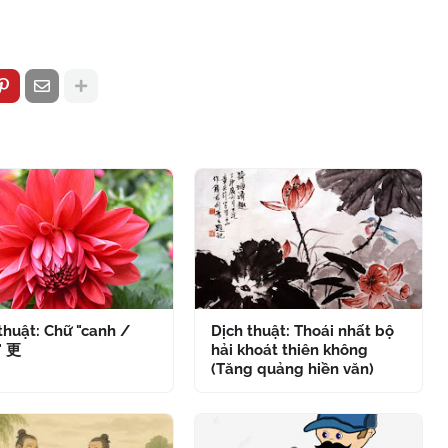
thuật: Chữ "canh /
Dịch thuật: Thoái nhất bộ
" 更
hải khoát thiên không
(Tăng quảng hiền văn)