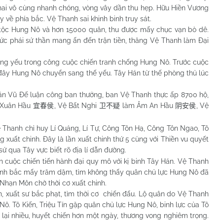
 khai vô cùng nhanh chóng, vòng vây dần thu hẹp. Hữu Hiền Vương
 về phía bắc. Vệ Thanh sai khinh binh truy sát.
 Hung Nô và hơn 15000 quân, thu được mấy chục vạn bò dê.
ức phái sứ thần mang ấn đến trận tiền, thăng Vệ Thanh làm Đại
ọng yếu trong công cuộc chiến tranh chống Hung Nô. Trước cuộc
 đây Hung Nô chuyển sang thế yếu. Tây Hán từ thế phòng thủ lúc
ũ Đế luận công ban thưởng, ban Vệ Thanh thực ấp 8700 hộ,
 Xuân Hầu
, Vệ Bất Nghi
làm Âm An Hầu
, Vệ
宜春侯
卫不疑
阴安侯
nh chỉ huy Lí Quảng, Lí Tự, Công Tôn Hạ, Công Tôn Ngao, Tô
ng xuất chinh. Đây là lần xuất chinh thứ 5 cùng với Thiền vu quyết
sứ qua Tây vực biết rõ địa lí dẫn đường.
ộc chiến tiến hành đại quy mô với kị binh Tây Hán. Vệ Thanh
hính bắc mấy trăm dặm, tìm không thấy quân chủ lực Hung Nô đã
 Nhạn Môn chờ thời cơ xuất chinh.
uất sư bắc phạt, tìm thời cơ chiến đấu. Lộ quân do Vệ Thanh
Nô. Tô Kiến, Triệu Tín gặp quân chủ lực Hung Nô, binh lực của Tô
h lại nhiều, huyết chiến hơn một ngày, thương vong nghiêm trọng.