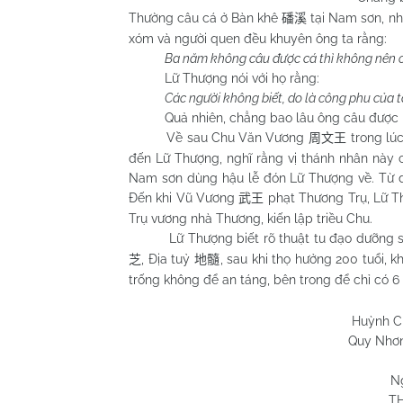
Thường câu cá ở Bàn khê
tại
Nam
sơn, nh
磻溪
xóm và người quen đều khuyên ông ta rằng:
Ba năm không câu được cá thì không nên câ
Lữ Thượng nói với họ rằng:
Các người không biết, do là công phu của ta
Quả nhiên, chẳng bao lâu ông câu được một 
Về sau Chu Văn Vương
trong lú
周文王
đến Lữ Thượng, nghĩ rằng vị thánh nhân này 
Nam
sơn dùng hậu lễ đón Lữ Thượng về. Từ đ
Đến khi Vũ Vương
phạt Thương Trụ, Lữ Th
武王
Trụ vương nhà Thương, kiến lập triều Chu.
Lữ Thượng biết rõ thuật tu đạo dưỡng sinh
, Địa tuỷ
, sau khi thọ hưởng 200 tuổi, 
芝
地髓
trống không để an táng, bên trong để chỉ có 6
Huỳnh Chương 
Quy Nhơn 02/01/
N
T