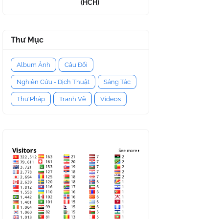
(HCH)
Thư Mục
Album Ảnh
Câu Đối
Nghiên Cứu - Dịch Thuật
Sáng Tác
Thư Pháp
Tranh Vẽ
Videos