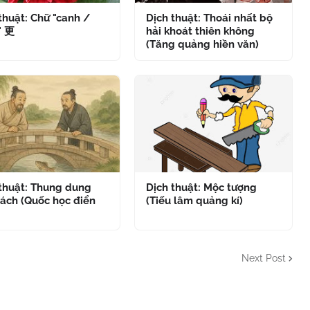
thuật: Chữ "canh /
Dịch thuật: Thoái nhất bộ
" 更
hải khoát thiên không
(Tăng quảng hiền văn)
 thuật: Thung dung
Dịch thuật: Mộc tượng
ách (Quốc học điển
(Tiếu lâm quảng kí)
Next Post