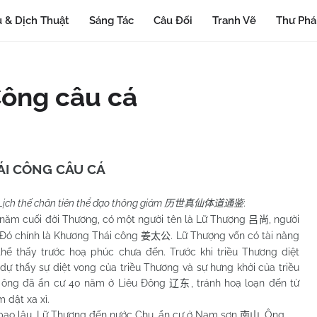
 & Dịch Thuật
Sáng Tác
Câu Đối
Tranh Vẽ
Thư Ph
Công câu cá
ÁI CÔNG CÂU CÁ
Lịch thế chân tiên thể đạo thông giám
:
历世真仙体道通鉴
uối đời Thương, có một người tên là Lữ Thượng
, người
吕尚
 Đó chính là Khương Thái công
. Lữ Thượng vốn có tài năng
姜太公
thể thấy trước hoạ phúc chưa đến. Trước khi triều Thương diệt
dự thấy sự diệt vong của triều Thương và sự hưng khởi của triều
 ông đã ẩn cư 40 năm ở Liêu Đông
, tránh hoạ loạn đến từ
辽东
 dật xa xỉ.
âu, Lữ Thượng đến nước Chu, ẩn cư ở
Nam
sơn
. Ông
南山