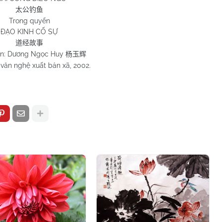
太公钓鱼
Trong quyển
ĐẠO KINH CỐ SỰ
道经故事
ạn: Dương Ngọc Huy
杨玉辉
văn nghệ xuất bản xã, 2002.