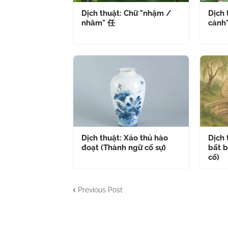
Dịch thuật: Chữ "nhậm /
Dịch 
nhâm" 任
cánh
Dịch thuật: Xảo thủ hào
Dịch
đoạt (Thành ngữ cố sự)
bất b
cố)
Previous Post