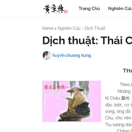
Trang Chủ
Nghiên Cứu
Home
Nghiên Cứu - Dịch Thuật
Dịch thuật: Thái 
huỳnh chương hưng
TH
Theo
Những năm c
Kí Châu
.
冀州
đặc biệt, có 
vong, ông đã 
Chu, cho nên
Trụ vương dâm
Chẳng bao l