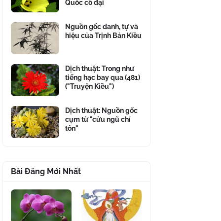
Quốc cổ đại
Nguồn gốc danh, tự và
hiệu của Trịnh Bản Kiều
Dịch thuật: Trong như
tiếng hạc bay qua (481)
("Truyện Kiều")
Dịch thuật: Nguồn gốc
cụm từ "cửu ngũ chí
tôn"
Bài Đăng Mới Nhất