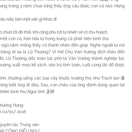
ưng trong 3 năm chưa từng thấy ông câu được con cá nào. Hàng
u nữa, làm một việc gì khác đi
.
 chưa tới đó thôi, khi công phu tới tự nhiên sẽ có thu hoạch.
con cá, hơn nữa từ trong bụng cá phát hiện binh thư.
c ngủ nằm mộng thấy có thánh nhân đến giúp. Nghe người ta nói
chẳng lẽ lại là Lữ Thượng? Vì thế Chu Văn Vương đích thân đến
ó, Lữ Thượng dốc toàn lực phò tá Văn Vương thành nghiệp bá.
ượng xuất mưu kế sách, vận trù tính toán, cuối cùng lật đổ được
, thường uống các loại cây thuốc trường thọ như Trạch lan
泽
không biết ông đi đâu. Sau, con cháu của ông đành dùng quan tài
 thiên binh thư
Ngọc linh
.
玉铃
Hưng
 2016
guyên tác Trung văn
HÁI CÔNG ĐIẾU NGƯ