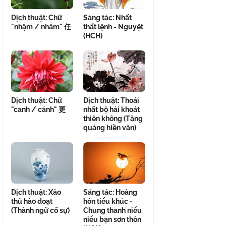
Dịch thuật: Chữ
Sáng tác: Nhất
"nhậm / nhâm" 任
thất lệnh - Nguyệt
(HCH)
Dịch thuật: Chữ
Dịch thuật: Thoái
"canh / cánh" 更
nhất bộ hải khoát
thiên không (Tăng
quảng hiền văn)
Dịch thuật: Xảo
Sáng tác: Hoàng
thủ hào đoạt
hôn tiểu khúc -
(Thành ngữ cố sự)
Chung thanh niểu
niểu bạn sơn thôn