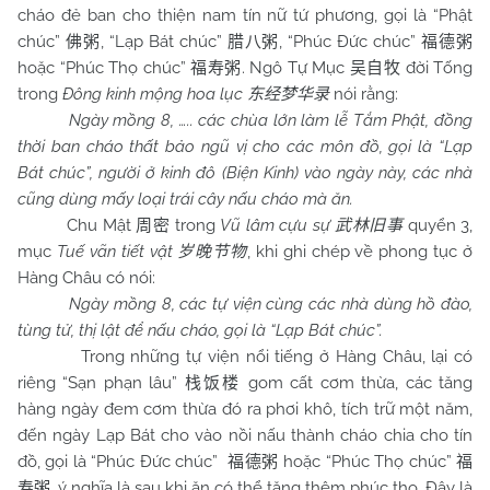
cháo đẻ ban cho thiện nam tín nữ tứ phương, gọi là “Phật
chúc”
, “Lạp Bát chúc”
, “Phúc Đức chúc”
佛粥
腊八粥
福德粥
hoặc “Phúc Thọ chúc”
. Ngô Tự Mục
đời Tống
福寿粥
吴自牧
trong
Đông kinh mộng hoa lục
nói rằng:
东经梦华录
Ngày mồng 8, ….. các chùa lớn làm lễ Tắm Phật, đồng
thời ban cháo thất bảo ngũ vị cho các môn đồ, gọi là “Lạp
Bát chúc”, người ở kinh đô (Biện Kinh) vào ngày này, các nhà
cũng dùng mấy loại trái cây nấu cháo mà ăn.
Chu Mật
trong
Vũ lâm cựu sự
quyển 3,
周密
武林旧事
mục
Tuế vãn tiết vật
, khi ghi chép về phong tục ở
岁晚节物
Hàng Châu có nói:
Ngày mồng 8, các tự viện cùng các nhà dùng hồ đào,
tùng tử, thị lật để nấu cháo, gọi là “Lạp Bát chúc”.
Trong những tự viện nổi tiếng ở Hàng Châu, lại có
riêng “Sạn phạn lâu”
gom cất cơm thừa, các tăng
栈饭楼
hàng ngày đem cơm thừa đó ra phơi khô, tích trữ một năm,
đến ngày Lạp Bát cho vào nồi nấu thành cháo chia cho tín
đồ, gọi là “Phúc Đức chúc”
hoặc “Phúc Thọ chúc”
福德粥
福
, ý nghĩa là sau khi ăn có thể tăng thêm phúc thọ. Đây là
寿粥