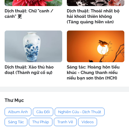
Dịch thuật: Chữ "canh /
Dịch thuật: Thoái nhất bộ
cánh" 更
hải khoát thiên không
(Tăng quảng hiền văn)
Dịch thuật: Xảo thủ hào
Sáng tác: Hoàng hôn tiểu
đoạt (Thành ngữ cố sự)
khúc - Chung thanh niểu
niểu bạn sơn thôn (HCH)
Thư Mục
Album Ảnh
Câu Đối
Nghiên Cứu - Dịch Thuật
Sáng Tác
Thư Pháp
Tranh Vẽ
Videos