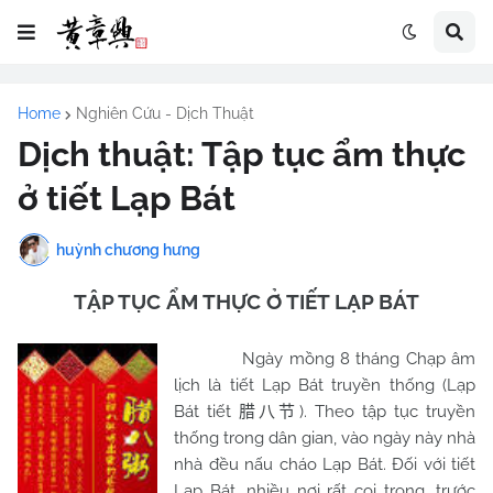
Home
Nghiên Cứu - Dịch Thuật
Dịch thuật: Tập tục ẩm thực
ở tiết Lạp Bát
huỳnh chương hưng
TẬP TỤC ẨM THỰC Ở TIẾT LẠP BÁT
Ngày mồng 8 tháng Chạp âm
lịch là tiết Lạp Bát truyền thống (Lạp
Bát tiết
). Theo tập tục truyền
腊八节
thống trong dân gian, vào ngày này nhà
nhà đều nấu cháo Lạp Bát. Đối với tiết
Lạp Bát, nhiều nơi rất coi trọng, trước