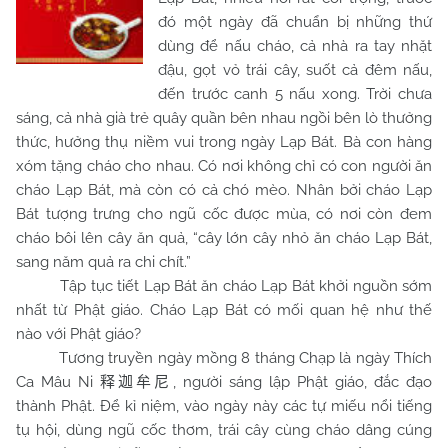
đó một ngày đã chuẩn bị những thứ
dùng để nấu cháo, cả nhà ra tay nhặt
đậu, gọt vỏ trái cây, suốt cả đêm nấu,
đến trước canh 5 nấu xong. Trời chưa
sáng, cả nhà già trẻ quây quần bên nhau ngồi bên lò thưởng
thức, hưởng thụ niềm vui trong ngày Lạp Bát. Bà con hàng
xóm tặng cháo cho nhau. Có nơi không chỉ có con người ăn
cháo Lạp Bát, mà còn có cả chó mèo. Nhân bởi cháo Lạp
Bát tượng trưng cho ngũ cốc được mùa, có nơi còn đem
cháo bôi lên cây ăn quả, “cây lớn cây nhỏ ăn cháo Lạp Bát,
sang năm quả ra chi chít.”
Tập tục tiết Lạp Bát ăn cháo Lạp Bát khởi nguồn sớm
nhất từ Phật giáo. Cháo Lạp Bát có mối quan hệ như thế
nào với Phật giáo?
Tương truyền ngày mồng 8 tháng Chạp là ngày Thích
Ca Mâu Ni
, người sáng lập Phật giáo, đắc đạo
释迦牟尼
thành Phật. Để kỉ niệm, vào ngày này các tự miếu nổi tiếng
tụ hội, dùng ngũ cốc thơm, trái cây cùng cháo dâng cúng