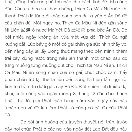
Phật, đồng thời cũng bố thí cháo cho bách tính để tích công
đức. Căn cứ theo sự khảo chứng, Thích Ca Mâu Ni trước khi
thành Phật đã từng đi khắp danh sơn đại xuyên ở Ấn Độ để
cầu chân đế. Một ngày nọ, Thích Ca Mâu Ni đến gần sông
Ni Liên
ở nước Ma Yết Đà
phía bắc Ấn Độ. Do
尼连
摩揭陀
bởi nhiều ngày không ăn, vừa mệt vừa đói, Thích Ca ngã
xuống đất. Lúc bấy giờ một cô gái chăn gia súc nhìn thấy vội
đến nâng dậy, lại lấy lương thực mang theo bên mình, thêm
trái cây, dùng nước trong nấu lên thành một cháo, sau đó
từng muỗng từng muỗng đút cho Thích Ca Mâu Ni ăn. Thích
Ca Mâu Ni ăn xong cháo của cô gái, phút chốc cảm thấy
phấn chấn trở lại, thế là liền đến sông Ni Liên tắm gội, rồi
tĩnh toạ trầm tư dưới gốc cây Bồ Đề. Đột nhiên linh khiếu đại
khai, cuối cùng vào ngày mồng 8 tháng 12 đắc đạo thành
Phật. Từ đó, giới Phật giáo hàng năm vào ngày này nấu
“cháo ngũ vị” để kỉ niệm Phật Tổ cùng cô gái đã cứu Phật
Tổ.
Do bởi ảnh hưởng của truyền thuyết nói trên, trước
đây nơi chùa Phật ở các nơi vào ngày tiết Lạp Bát đều nấu