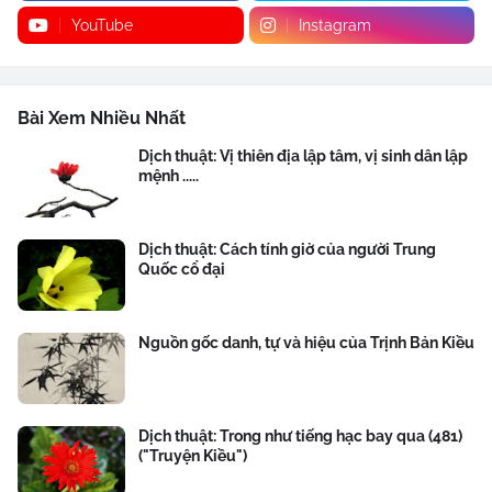
YouTube
Instagram
Bài Xem Nhiều Nhất
Dịch thuật: Vị thiên địa lập tâm, vị sinh dân lập
mệnh .....
Dịch thuật: Cách tính giờ của người Trung
Quốc cổ đại
Nguồn gốc danh, tự và hiệu của Trịnh Bản Kiều
Dịch thuật: Trong như tiếng hạc bay qua (481)
("Truyện Kiều")