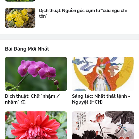
Dịch thuật: Nguồn gốc cụm từ "cửu ngũ chí
tôn"
Bài Đăng Mới Nhất
Dịch thuật: Chữ "nhậm /
Sáng tác: Nhất thất lệnh -
nhâm" 任
Nguyệt (HCH)