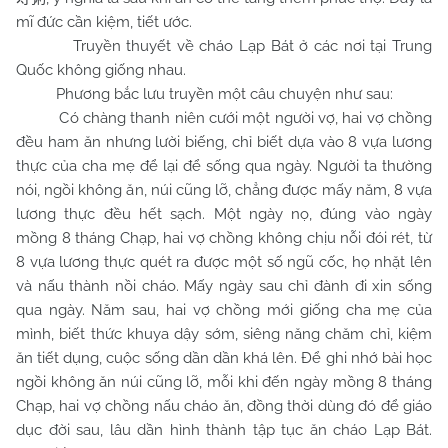
mĩ đức cần kiệm, tiết ước.
Truyền thuyết về cháo Lạp Bát ở các nơi tại Trung
Quốc không giống nhau.
Phương bắc lưu truyền một câu chuyện như sau:
Có chàng thanh niên cưới một người vợ, hai vợ chồng
đều ham ăn nhưng lười biếng, chỉ biết dựa vào 8 vựa lương
thực của cha mẹ để lại để sống qua ngày. Người ta thường
nói, ngồi không ăn, núi cũng lỡ, chẳng được mấy năm, 8 vựa
lương thực đều hết sạch. Một ngày nọ, đúng vào ngày
mồng 8 tháng Chạp, hai vợ chồng không chịu nỗi đói rét, từ
8 vựa lương thực quét ra được một số ngũ cốc, họ nhặt lên
và nấu thành nồi cháo. Mấy ngày sau chỉ đành đi xin sống
qua ngày. Năm sau, hai vợ chồng mới giống cha mẹ của
mình, biết thức khuya dậy sớm, siêng năng chăm chỉ, kiệm
ăn tiết dụng, cuộc sống dần dần khá lên. Để ghi nhớ bài học
ngồi không ăn núi cũng lỡ, mỗi khi đến ngày mồng 8 tháng
Chạp, hai vợ chồng nấu cháo ăn, đồng thời dùng đó để giáo
dục đời sau, lâu dần hình thành tập tục ăn cháo Lạp Bát.