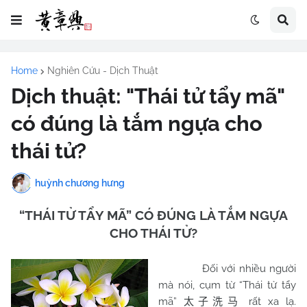
Home
Nghiên Cứu - Dịch Thuật
Dịch thuật: "Thái tử tẩy mã"
có đúng là tắm ngựa cho
thái tử?
huỳnh chương hưng
“THÁI TỬ TẨY MÃ” CÓ ĐÚNG LÀ TẮM NGỰA
CHO THÁI TỬ?
Đối với nhiều người
mà nói, cụm từ “Thái tử tẩy
mã”
rất xa lạ.
太子洗马