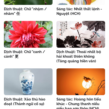
Dịch thuật: Chữ "nhậm /
Sáng tác: Nhất thất lệnh -
nhâm" 任
Nguyệt (HCH)
Dịch thuật: Chữ "canh /
Dịch thuật: Thoái nhất bộ
cánh" 更
hải khoát thiên không
(Tăng quảng hiền văn)
Dịch thuật: Xảo thủ hào
Sáng tác: Hoàng hôn tiểu
đoạt (Thành ngữ cố sự)
khúc - Chung thanh niểu
niểu bạn sơn thôn (HCH)