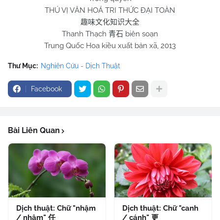
THÚ VỊ VĂN HOÁ TRI THỨC ĐẠI TOÀN
趣味文化知识大全
Thanh Thạch
biên soạn
青石
Trung Quốc Hoa kiều xuất bản xã, 2013
Thư Mục:
Nghiên Cứu - Dịch Thuật
Facebook
Bài Liên Quan
Dịch thuật: Chữ "nhậm
Dịch thuật: Chữ "canh
/ nhâm" 任
/ cánh" 更