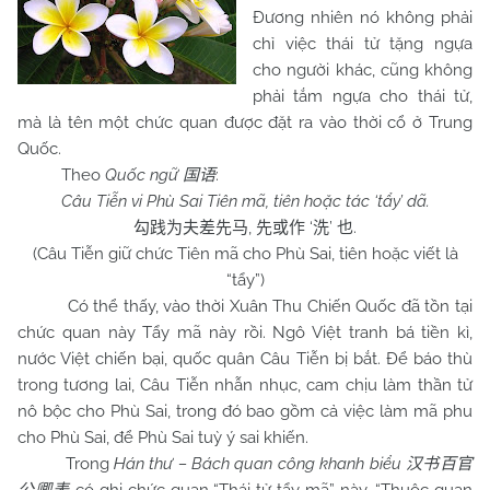
Đương nhiên nó không phải
chỉ việc thái tử tặng ngựa
cho người khác, cũng không
phải tắm ngựa cho thái tử,
mà là tên một chức quan được đặt ra vào thời cổ ở Trung
Quốc.
Theo
Quốc ngữ
:
国语
Câu Tiễn vi Phù Sai Tiên mã, tiên hoặc tác ‘tẩy’ dã.
,
‘
’
.
勾践为夫差先马
先或作
洗
也
(Câu Tiễn giữ chức Tiên mã cho Phù Sai, tiên hoặc viết là
“tẩy”)
Có thể thấy, vào thời Xuân Thu Chiến Quốc đã tồn tại
chức quan này Tẩy mã này rồi. Ngô Việt tranh bá tiền kì,
nước Việt chiến bại, quốc quân Câu Tiễn bị bắt. Để báo thù
trong tương lai, Câu Tiễn nhẫn nhục, cam chịu làm thần tử
nô bộc cho Phù Sai, trong đó bao gồm cả việc làm mã phu
cho Phù Sai, để Phù Sai tuỳ ý sai khiến.
Trong
Hán thư – Bách quan công khanh biểu
汉书百官