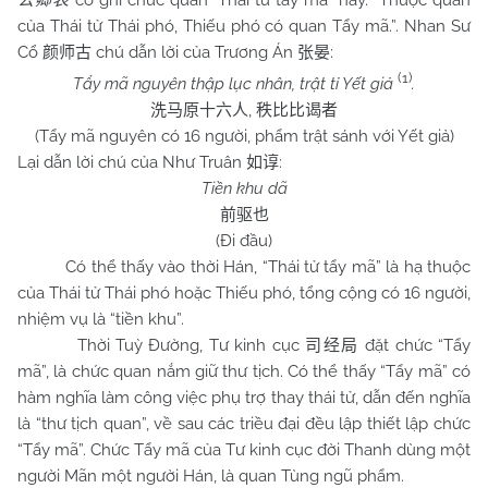
có ghi chức quan “Thái tử tẩy mã” này. “Thuộc quan
公卿表
của Thái tử Thái phó, Thiếu phó có quan Tẩy mã.”. Nhan Sư
Cổ
chú dẫn lời của Trương Án
:
颜师古
张晏
(1)
Tẩy mã nguyên thập lục nhân, trật tỉ Yết giả
.
,
洗马原十六人
秩比比谒者
(Tẩy mã nguyên có 16 người, phẩm trật sánh với Yết giả)
Lại dẫn lời chú của Như Truân
:
如谆
Tiền khu dã
前驱也
(Đi đầu)
Có thể thấy vào thời Hán, “Thái tử tẩy mã” là hạ thuộc
của Thái tử Thái phó hoặc Thiếu phó, tổng cộng có 16 người,
nhiệm vụ là “tiền khu”.
Thời Tuỳ Đường, Tư kinh cục
đặt chức “Tẩy
司经局
mã”, là chức quan nắm giữ thư tịch. Có thể thấy “Tẩy mã” có
hàm nghĩa làm công việc phụ trợ thay thái tử, dẫn đến nghĩa
là “thư tịch quan”, về sau các triều đại đều lập thiết lập chức
“Tẩy mã”. Chức Tẩy mã của Tư kinh cục đời Thanh dùng một
người Mãn một người Hán, là quan Tùng ngũ phẩm.