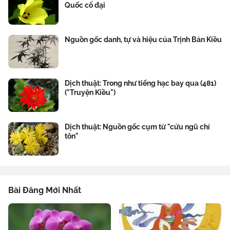
Quốc cổ đại
Nguồn gốc danh, tự và hiệu của Trịnh Bản Kiều
Dịch thuật: Trong như tiếng hạc bay qua (481)
("Truyện Kiều")
Dịch thuật: Nguồn gốc cụm từ "cửu ngũ chí
tôn"
Bài Đăng Mới Nhất