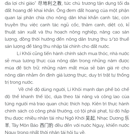
địa lợi chi giáo”
, tức chủ trương tận dụng tối đa
尽地利之教
đất hoang để khai khẩn. Ông đem đất hoang của một phận
quan lại phân chia cho nông dân khai khẩn canh tác, còn
truyền thụ việc canh tác ngũ cốc, thâm canh, diệt cỏ, kĩ
thuật sản xuất và thu hoạch nông nghiệp, nâng cao sản
lượng, đồng thời hướng đến nông dân trưng thu 1/10 thuế
sản lượng để tăng thu nhập tài chính cho đất nước.
Lí Khôi cũng tiến hành chính sách mua thóc, nhà nước
sẽ mua lương thực của nông dân trong những năm được
mùa để tích trữ; những năm mất mùa sẽ bán giá rẻ cho
nông dân nhằm ổn định giá lương thực, duy trì trật tự thống
trị trong nước.
Về chế độ dùng người, Lí Khôi mạnh dạn phế bỏ chế
độ thế khanh thế lộc, dựa theo tài năng và công lao của
từng người mà trao quan chức thích hợp. Kiên trì thực hành
chính sách có công phải thưởng, có tội phải phạt, từ đó hấp
thu được nhiều nhân tài như Ngô Khởi
, Nhạc Dương
吴起
乐
, Tây Môn Báo
đều đến với nước Nguỵ, khiến nước
羊
西门豹
Nguỵ trong nhất thời nhân tài hội tụ về.