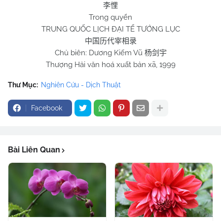
李悝
Trong quyển
TRUNG QUỐC LỊCH ĐẠI TỂ TƯỚNG LỤC
中国历代宰相录
Chủ biên: Dương Kiếm Vũ
杨剑宇
Thượng Hải văn hoá xuất bản xã, 1999
Thư Mục:
Nghiên Cứu - Dịch Thuật
Facebook
Bài Liên Quan