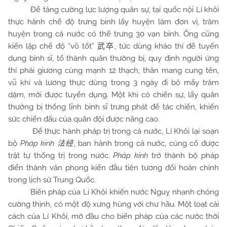
Để tăng cường lực lượng quân sự, tại quốc nội Lí khôi
thực hành chế độ trưng binh lấy huyện làm đơn vị, trăm
huyện trong cả nước có thể trưng 30 vạn binh. Ông cũng
kiến lập chế độ “võ tốt”
, tức dùng khảo thí để tuyển
武卒
dụng binh sĩ, tổ thành quân thường bị, quy định người ứng
thí phải giương cùng mạnh 12 thạch, thân mang cung tên,
vũ khí và lương thực dùng trong 3 ngày đi bộ mấy trăm
dặm, mới được tuyển dụng. Một khi có chiến sự, lấy quân
thường bị thống lĩnh binh sĩ trưng phát để tác chiến, khiến
sức chiến đấu của quân đội được nâng cao.
Để thực hành pháp trị trong cả nước, Lí Khôi lại soạn
bộ
Pháp kinh
, ban hành trong cả nước, củng cố được
法经
trật tự thống trị trong nước.
Pháp kinh
trở thành bộ pháp
điển thành văn phong kiến đầu tiên tương đối hoàn chỉnh
trong lịch sử Trung Quốc.
Biến pháp của Lí Khôi khiến nước Nguỵ nhanh chóng
cường thịnh, có một độ xưng hùng với chư hầu. Một loạt cải
cách của Lí Khôi, mở đầu cho biến pháp của các nước thời