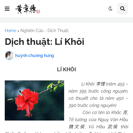
Home
Nghiên Cứu - Dịch Thuật
Dịch thuật: Lí Khôi
huỳnh chương hưng
LÍ KHÔI
Lí Khôi
(năm 455 –
李悝
năm 395 trước công nguyên,
có thuyết cho là năm 450 –
390 trước công nguyên)
Còn có tên là Khắc
,
克
Tể tướng của Nguỵ Văn Hầu
, Vũ Hầu
thời
魏文侯
武侯