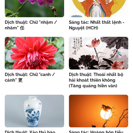
Dịch thuật: Chữ "nhậm /
Sáng tác: Nhất thất lệnh -
nhâm" 任
Nguyệt (HCH)
Dịch thuật: Chữ "canh /
Dịch thuật: Thoái nhất bộ
cánh" 更
hải khoát thiên không
(Tăng quảng hiền văn)
Dịch thuật: Xảo thủ hào
Sáng tác: Hoàng hôn tiểu