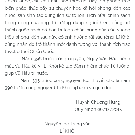
Chiến Quốc, các chư hầu học theo đó, dấy lên phong trào
biến pháp, thúc đẩy sự chuyển hoá xã hội phong kiến các
nước, sản sinh tác dụng lịch sử to lớn. Hơn nữa, chính sách
trọng nông của ông, tư tưởng dùng người hiền, cũng trở
thành quốc sách cơ bản trị loạn chấn hưng của các vương
triều phong kiến sau này, có ảnh hưởng rất sâu rộng. Lí Khôi
cũng nhân đó trở thành một danh tướng với thành tích trác
tuyệt ở thời Chiến Quốc.
Năm 396 trước công nguyên, Nguỵ Văn Hầu bệnh
mất, Vũ Hầu kế vị, Lí Khôi kế tục đảm nhiệm chức Tể tướng,
giúp Vũ Hậu trị nước.
Năm 395 trước công nguyên (có thuyết cho là năm
390 trước công nguyên), Lí Khôi bị bệnh và qua đời.
Huỳnh Chương Hưng
Quy Nhơn 06/12/2015
Nguyên tác Trung văn
LÍ KHÔI