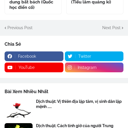
dung bất bách (Quốc
(Tiếu lâm quảng kí)
học điển cố)
Previous Post
Next Post
Chia Sẻ
Facebook
Twitter
YouTube
Instagram
Bài Xem Nhiều Nhất
Dịch thuật: Vị thiên địa lập tâm, vị sinh dân lập
mệnh .....
Dịch thuật: Cách tính giờ của người Trung