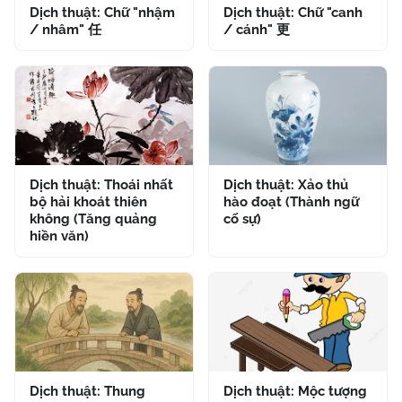
Dịch thuật: Chữ "nhậm
Dịch thuật: Chữ "canh
/ nhâm" 任
/ cánh" 更
Dịch thuật: Thoái nhất
Dịch thuật: Xảo thủ
bộ hải khoát thiên
hào đoạt (Thành ngữ
không (Tăng quảng
cố sự)
hiền văn)
Dịch thuật: Thung
Dịch thuật: Mộc tượng