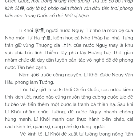
Chiến Quốc, một trong những hiền tướng. Trứ tác có bộ Pháp
kinh
, đây là bộ pháp điển thành văn đầu tiên thời phong
法经
kiến của Trung Quốc cổ đại. Mất vị bệnh.
Lí Khôi
, người nước Nguỵ. Từ nhỏ là môn đệ của
李悝
Nho môn Tử Hạ
, kiêm học cả Nho Pháp hai nhà. Từng
子夏
trấn giữ vùng Thượng địa
của nước Nguỵ (nay là khu
上地
vực phía bắc tỉnh Thiểm Tây, phía tây Hoàng hà). Thời gian
nhậm chức đã dạy dân luyện bắn, tập võ nghệ để đề phòng
nước Tần bên cạnh.
Năm 406 trước công nguyên, Lí Khôi được Nguỵ Văn
Hầu phong làm Tướng.
Lúc bấy giờ là sơ kì thời Chiến Quốc, các nước kiêm
tính kịch liệt, nước nào cũng muôn tăng cường quốc lực để
tự bảo vệ, tiến thêm một bước là tranh bá thiên hạ. Sau khi
Lí Khôi nhậm chức Tướng, để nước Nguỵ nhanh chóng
hùng mạnh, Lí Khôi mạnh dạn thực hành biến pháp, cải
cách kinh tế, quân sự, cùng chế độ dùng người.
Về kinh tế, Lí Khôi đề xuất tư tưởng trọng nông “tận