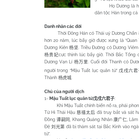
Họ Dương là họ lớn
dân tộc Hán trong cả 
Danh nhân các đời
Thời Đông Hán có Thái uý Dương Chấn
hơn 20 năm, lúc bấy giờ được xưng là “Quan
Dương Kiên
. Triều Đường có Dương Viê
杨坚
cực thịnh lúc bấy giờ. Thời Bắc Tốn
杨贵妃
Dương Vạn Lí
. Cuối đời Thanh có Dư
杨万里
người trong “Mậu Tuất lục quân tử”
戊戌六君
Thành
.
杨虎城
Chú của người dịch
1-
Mậu Tuất lục quân tử
:
戊戌六君子
Khi Mậu Tuất chính biến nổ ra, phái phong
Từ Hi Thái Hậu
đã truy bắt và sát 
慈禧太后
Đồng
, Khang Quảng Nhân
, Lâ
谭嗣同
康广仁
Đệ
đã bị thảm sát tại Bắc Kinh vào ngà
刘光第
tử”.