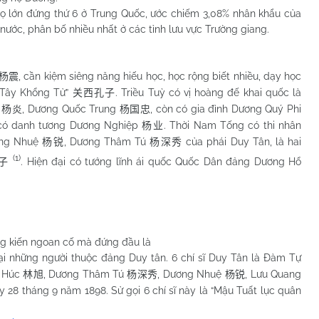
 đứng thứ 6 ở Trung Quốc, ước chiếm 3,08% nhân khẩu của
nước, phân bố nhiều nhất ở các tỉnh lưu vực Trường giang.
, cần kiệm siêng năng hiếu học, học rộng biết nhiều, dạy học
杨震
 Tây Khổng Tử”
. Triều Tuỳ có vị hoàng đế khai quốc là
关西孔子
m
, Dương Quốc Trung
, còn có gia đình Dương Quý Phi
杨炎
杨国忠
g có danh tương Dương Nghiệp
. Thời Nam Tống có thi nhân
杨业
ơng Nhuệ
, Dương Thâm Tú
của phái Duy Tân, là hai
杨锐
杨深秀
(1)
. Hiện đại có tướng lĩnh ái quốc Quốc Dân đảng Dương Hổ
子
 kiến ngoan cố mà đứng đầu là
hại những người thuộc đảng Duy tân. 6 chí sĩ Duy Tân là Đàm Tự
m Húc
, Dương Thâm Tú
, Dương Nhuệ
, Lưu Quang
林旭
杨深秀
杨锐
y 28 tháng 9 năm 1898. Sử gọi 6 chí sĩ này là “Mậu Tuất lục quân