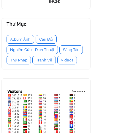
(HCH)
Thư Mục
Album Ảnh
Câu Đối
Nghiên Cứu - Dịch Thuật
Sáng Tác
Thư Pháp
Tranh Vẽ
Videos