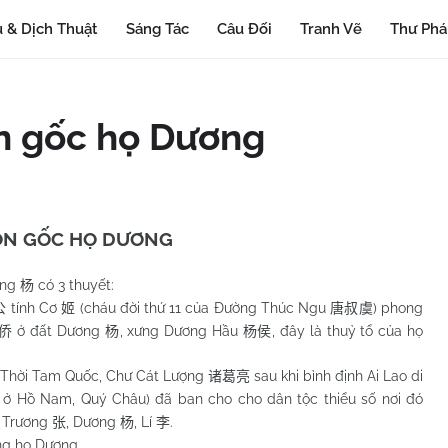
 & Dịch Thuật
Sáng Tác
Câu Đối
Tranh Vẽ
Thư Ph
n gốc họ Dương
N GỐC HỌ DƯƠNG
ơng
có 3 thuyết:
杨
tính Cơ
(cháu đời thứ 11 của Đường Thúc Ngu
) phong
公
姬
唐叔虞
ở đất Dương
, xưng Dương Hầu
, đây là thuỷ tổ của họ
侨
杨
杨侯
. Thời Tam Quốc, Chư Cát Lượng
sau khi bình định Ai Lao di
诸葛亮
ở Hồ Nam, Quý Châu) đã ban cho cho dân tộc thiểu số nơi đó
, Trương
, Dương
, Lí
.
张
杨
李
ng họ Dương.