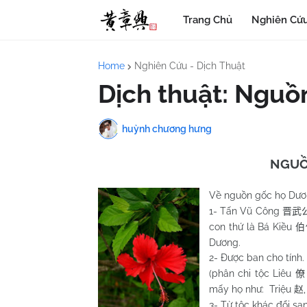
Trang Chủ
Nghiên Cứu
Home
Nghiên Cứu - Dịch Thuật
Dịch thuật: Nguồ
huỳnh chương hưng
NGUỒ
Về nguồn gốc họ Dư
1- Tấn Vũ Công
晋武
con thứ là Bá Kiều
伯
Dương.
2- Được ban cho tính
(phân chi tộc Liêu
僚
mấy họ như: Triệu
赵
3- Từ tộc khác đổi sa