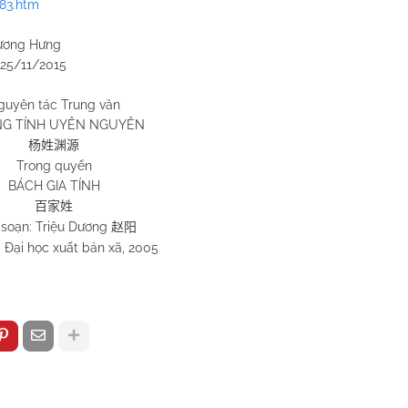
383.htm
Hưng
2015
guyên tác Trung văn
G TÍNH UYÊN NGUYÊN
杨姓渊源
Trong quyển
BÁCH GIA TÍNH
百家姓
 soạn: Triệu Dương
赵阳
 Đại học xuất bản xã, 2005