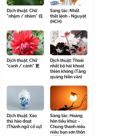
Dịch thuật: Chữ
Sáng tác: Nhất
"nhậm / nhâm" 任
thất lệnh - Nguyệt
(HCH)
Dịch thuật: Chữ
Dịch thuật: Thoái
"canh / cánh" 更
nhất bộ hải khoát
thiên không (Tăng
quảng hiền văn)
Dịch thuật: Xảo
Sáng tác: Hoàng
thủ hào đoạt
hôn tiểu khúc -
(Thành ngữ cố sự)
Chung thanh niểu
niểu bạn sơn thôn