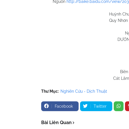
Nguồn
http://baike.baidu.com/view/20
Huỳnh Chương 
Quy Nhơn 25/11/
N
DƯƠN
Biên
Cát Lâm
Thư Mục:
Nghiên Cứu - Dịch Thuật
Facebook
Twitter
Bài Liên Quan