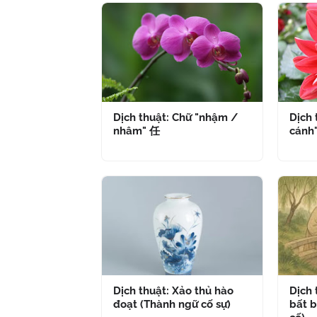
Dịch thuật: Chữ "nhậm /
Dịch 
nhâm" 任
cánh
Dịch thuật: Xảo thủ hào
Dịch
đoạt (Thành ngữ cố sự)
bất b