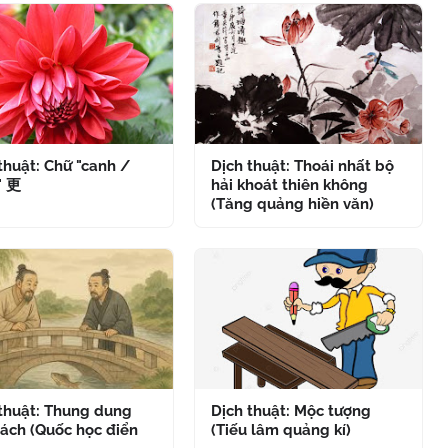
thuật: Chữ "canh /
Dịch thuật: Thoái nhất bộ
" 更
hải khoát thiên không
(Tăng quảng hiền văn)
 thuật: Thung dung
Dịch thuật: Mộc tượng
ách (Quốc học điển
(Tiếu lâm quảng kí)