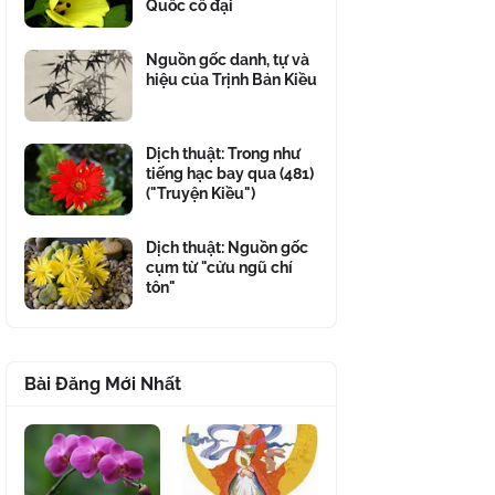
Quốc cổ đại
Nguồn gốc danh, tự và
hiệu của Trịnh Bản Kiều
Dịch thuật: Trong như
tiếng hạc bay qua (481)
("Truyện Kiều")
Dịch thuật: Nguồn gốc
cụm từ "cửu ngũ chí
tôn"
Bài Đăng Mới Nhất