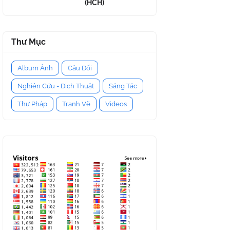
(HCH)
Thư Mục
Album Ảnh
Câu Đối
Nghiên Cứu - Dịch Thuật
Sáng Tác
Thư Pháp
Tranh Vẽ
Videos