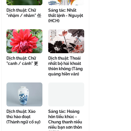
Dịch thuật: Chữ
Sáng tác: Nhất
"nhậm / nhâm" 任
thất lệnh - Nguyệt
(HCH)
Dịch thuật: Chữ
Dịch thuật: Thoái
"canh / cánh" 更
nhất bộ hải khoát
thiên không (Tăng
quảng hiền văn)
Dịch thuật: Xảo
Sáng tác: Hoàng
thủ hào đoạt
hôn tiểu khúc -
(Thành ngữ cố sự)
Chung thanh niểu
niểu bạn sơn thôn