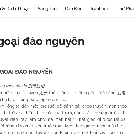
 & Dịch Thuật
Sáng Tác
Câu Đối
Tranh Vẽ
Thư Ph
ngoại đào nguyên
NGOẠI ĐÀO NGUYÊN
ưu thần hậu kí
:
搜神后记
iệu Thái Nguyên
triều Tấn, có một người ở Vũ Lăng
,
太元
武陵
n họ là gì, sống bằng nghề đánh cá.
g ta đến một khe suối để đánh cá, chèo thuyền men theo
, chỉ thấy hai bên chim hót hoa thơm, cảnh sắc mê người, ông bị
uyệt đẹp này làm cho mê mẩn bất tri bất giác đi được rất xa.
ột rừng đào xuất hiện trước mặt. Men theo giòng nước mà đi, chỉ
 bờ toàn cây đào, tuyệt nhiên không có một loại cây nào khác,