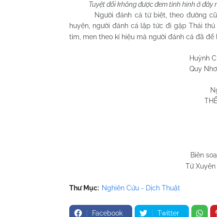
Tuyệt đối không được đem tình hình ở đây n
Người đánh cá từ biệt, theo đường cũ qua
huyện, người đánh cá lập tức đi gặp Thái t
tìm, men theo kí hiệu mà người đánh cá đã để 
Huỳnh Chương 
Quy Nhơn 22/11
N
THẾ
Biên so
Tứ Xuyên 
Thư Mục:
Nghiên Cứu - Dịch Thuật
Facebook
Twitter