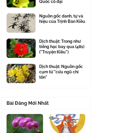
Quốc cổ đại
Nguồn gốc danh, tự và
hiệu của Trịnh Bản Kiều
Dịch thuật: Trong như
tiếng hạc bay qua (481)
("Truyện Kiều")
Dịch thuật: Nguồn gốc
cụm từ "cửu ngũ chí
tôn"
Bài Đăng Mới Nhất