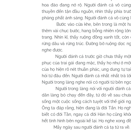
hoa đào đang nở rộ. Người đánh cá vô cùng
thuyền đến tận đầu nguồn, nhìn thấy phía trư
phảng phất ánh sáng. Người đánh cá vô cùng hi
Bước vào cửa khe, bên trong là một hang n
thêm vài chục bước, hang bỗng nhiên rộng lớn
trang. Nhìn kĩ, thấy ruộng đồng xanh tốt, cò
rừng dâu và rừng trúc. Đường bờ ruộng dọc ng
nghe được.
Người đánh cá trước giờ chưa thấy một nơi
phục của trai gái đang mặc, thấy họ như ở một
của họ hiện rõ nét thuần phác, ung dung tự tại
hỏi từ đâu đến. Người đánh cá nhất nhất trả lờ
Người trong làng nghe nói có người từ bên ngoà
Người trong làng nói với người đánh cá rằn
dân làng bỏ chạy đến đây, từ đó về sau chưa
sống một cuộc sống cách tuyệt với thế giới ngo
Ông ta đáp rằng, hiện đang là đời Tấn. Họ nghe
biết có đời Tần, ngay cả đời Hán họ cũng kh
hết tình hình bên ngoài kể lại. Họ nghe xong đề
Mấy ngày sau người đánh cá tạ từ ra về. Ng