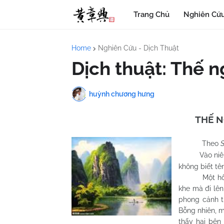
Trang Chủ
Nghiên Cứu
Home
Nghiên Cứu - Dịch Thuật
Dịch thuật: Thế 
huỳnh chương hưng
THẾ 
Theo
S
Vào niên h
không biết tê
Một hôm, ôn
khe mà đi lên
phong cảnh t
Bỗng nhiên, m
thấy hai bên