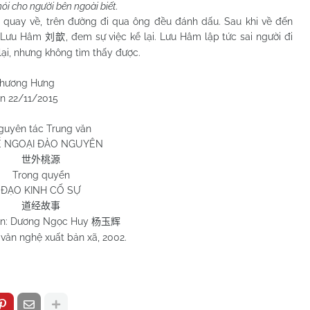
ói cho người bên ngoài biết.
y về, trên đường đi qua ông đều đánh dấu. Sau khi về đến
hú Lưu Hâm
, đem sự việc kể lại. Lưu Hâm lập tức sai người đi
刘歆
lại, nhưng không tìm thấy được.
Hưng
/2015
guyên tác Trung văn
 NGOẠI ĐÀO NGUYÊN
世外桃源
Trong quyển
ĐẠO KINH CỐ SỰ
道经故事
ạn: Dương Ngọc Huy
杨玉辉
văn nghệ xuất bản xã, 2002.