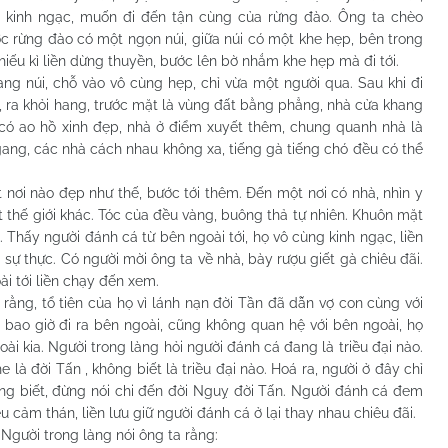
 kinh ngạc, muốn đi đến tận cùng của rừng đào. Ông ta chèo
ớc rừng đào có một ngọn núi, giữa núi có một khe hẹp, bên trong
ếu kì liền dừng thuyền, bước lên bờ nhắm khe hẹp mà đi tới.
úi, chỗ vào vô cùng hẹp, chỉ vừa một người qua. Sau khi đi
, ra khỏi hang, trước mặt là vùng đất bằng phẳng, nhà cửa khang
n có ao hồ xinh đẹp, nhà ở điểm xuyết thêm, chung quanh nhà là
ang, các nhà cách nhau không xa, tiếng gà tiếng chó đều có thể
 nào đẹp như thế, bước tới thêm. Đến một nơi có nhà, nhìn y
 thế giới khác. Tóc của đều vàng, buông thả tự nhiên. Khuôn mặt
. Thấy người đánh cá từ bên ngoài tới, họ vô cùng kinh ngạc, liền
i sự thực. Có người mời ông ta về nhà, bày rượu giết gà chiêu đãi.
i tới liền chạy đến xem.
g, tổ tiên của họ vì lánh nạn đời Tần đã dẫn vợ con cùng với
 bao giờ đi ra bên ngoài, cũng không quan hệ với bên ngoài, họ
ài kia. Người trong làng hỏi người đánh cá đang là triều đại nào.
 là đời Tấn , không biết là triều đại nào. Hoá ra, người ở đây chỉ
ông biết, đừng nói chi đến đời Nguỵ đời Tấn. Người đánh cá đem
u cảm thán, liền lưu giữ người đánh cá ở lại thay nhau chiêu đãi.
ười trong làng nói ông ta rằng: