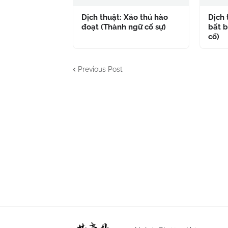
Dịch thuật: Xảo thủ hào
Dịch
đoạt (Thành ngữ cố sự)
bất b
cố)
Previous Post