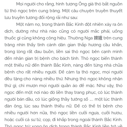
Mọi người cho rằng, hình tượng Ông già thỏ bắt nguồn
từ thỏ ngọc trên cung trăng. Một câu chuyện truyền thuyết
lưu truyền tương đối rộng rãi như sau:
Một năm nọ, trong thành Bắc Kinh đột nhiên xảy ra ôn
dịch, dường như nhà nào cũng có người mắc phải, uống
thuốc gì cũng không công hiệu. Thường Nga
trên cung
嫦娥
trăng nhìn thấy tình cảnh dân gian thắp hương cầu khấn,
trong lòng rất đau buồn, liền sai thỏ ngọc bên cạnh mình
đến nhân gian trị bệnh cho bách tính. Thỏ ngọc biến thành
một thiếu nữ đến thành Bắc Kinh, nàng đến từng nhà chữa
bệnh cho rất nhiều người. Để cảm tạ thỏ ngọc, mọi người
đều tặng cho nàng nhiều thứ. Nhưng thỏ ngọc không nhận
thứ gì, chỉ mượn mọi người quần áo để mặc. Như vậy, thỏ
ngọc đến một nơi nào đó liền thay trang phục, có lúc thành
người bán dầu, có lúc giống thầy tướng số ….. một lúc thành
đàn ông, lúc sau thành thiếu nữ. Để có thể trị bệnh cho
nhiều người hơn nữa, thỏ ngọc liền cưỡi ngựa, cưỡi hươu,
hoặc cưỡi cả sư tử, cọp, đi khắp trong ngoài thành Bắc Kinh.
Thỏ ngọc trừ xong ôn dịch trong thành Bắc Kinh liền trở về