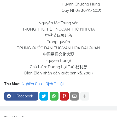
Huỳnh Chương Hưng
Quy Nhơn 26/9/2015
Nguyên tác Trung văn
TRUNG THU TIẾT NGOẠN THỐ NHI GIA
中秋节玩兔儿爷
Trong quyển
TRUNG QUỐC DÂN TỤC VĂN HOÁ ĐẠI QUAN
中国民俗文化大观
(quyển trung)
Chủ biên: Dương Lợi Tuệ
杨利慧
Diên Biên nhân dân xuất bản xã, 2009
Thư Mục:
Nghiên Cứu - Dịch Thuật
Facebook