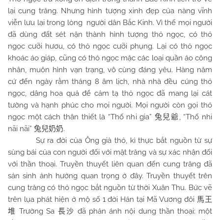
lại cung trăng. Nhưng hình tượng xinh đẹp của nàng vĩnh
viễn lưu lại trong lòng người dân Bắc Kinh. Vì thế mọi người
đã dùng đất sét nặn thành hình tượng thỏ ngọc, có thỏ
ngọc cưỡi hươu, có thỏ ngọc cưỡi phụng. Lại có thỏ ngọc
khoác áo giáp, cũng có thỏ ngọc mặc các loại quần áo công
nhân, muôn hình vạn trạng, vô cùng đáng yêu. Hàng năm
cứ đến ngày rằm tháng 8 âm lịch, nhà nhà đều cúng thỏ
ngọc, dâng hoa quả để cảm tạ thỏ ngọc đã mang lại cát
tường và hạnh phúc cho mọi người. Mọi người còn gọi thỏ
ngọc một cách thân thiết là “Thố nhi gia”
, “Thố nhi
兔兒爺
nãi nãi”
.
兔兒奶奶
Sự ra đời của Ông già thỏ, kì thực bắt nguồn từ sự
sùng bái của con người đối với mặt trăng và sự xác nhận đối
với thần thoại. Truyền thuyết liên quan đến cung trăng đã
sản sinh ảnh hưởng quan trọng ở đây. Truyền thuyết trên
cung trăng có thỏ ngọc bắt nguồn từ thời Xuân Thu. Bức vẽ
trên lụa phát hiện ở mộ số 1 đời Hán tại Mã Vương đôi
馬王
Trường Sa
đã phản ánh nội dung thần thoại: một
堆
長沙