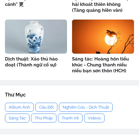
cánh" 更
hải khoát thiên không
(Tăng quảng hiền văn)
Dịch thuật: Xảo thủ hào
Sáng tác: Hoàng hôn tiểu
đoạt (Thành ngữ cố sự)
khúc - Chung thanh niểu
niểu bạn sơn thôn (HCH)
Thư Mục
Album Ảnh
Câu Đối
Nghiên Cứu - Dịch Thuật
Sáng Tác
Thư Pháp
Tranh Vẽ
Videos