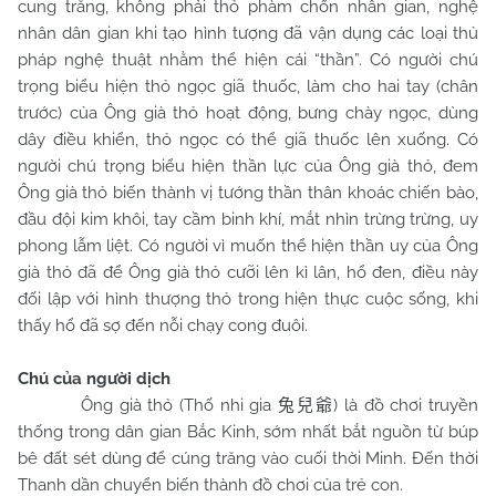
cung trăng, không phải thỏ phàm chốn nhân gian, nghệ
nhân dân gian khi tạo hình tượng đã vận dụng các loại thủ
pháp nghệ thuật nhằm thể hiện cái “thần”. Có người chú
trọng biểu hiện thỏ ngọc giã thuốc, làm cho hai tay (chân
trước) của Ông già thỏ hoạt động, bưng chày ngọc, dùng
dây điều khiển, thỏ ngọc có thể giã thuốc lên xuống. Có
người chú trọng biểu hiện thần lực của Ông già thỏ, đem
Ông già thỏ biến thành vị tướng thần thân khoác chiến bào,
đầu đội kim khôi, tay cầm binh khí, mắt nhìn trừng trừng, uy
phong lẫm liệt. Có người vì muốn thể hiện thần uy của Ông
già thỏ đã để Ông già thỏ cưỡi lên kì lân, hổ đen, điều này
đối lập với hình thượng thỏ trong hiện thực cuộc sống, khi
thấy hổ đã sợ đến nỗi chạy cong đuôi.
Chú của người dịch
Ông già thỏ (Thố nhi gia
) là đồ chơi truyền
兔兒爺
thống trong dân gian Bắc Kinh, sớm nhất bắt nguồn từ búp
bê đất sét dùng để cúng trăng vào cuối thời Minh. Đến thời
Thanh dần chuyển biến thành đồ chơi của trẻ con.