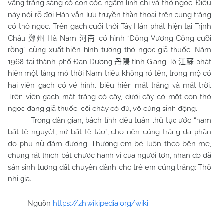
vầng trăng sáng có con cóc ngậm linh chi và thỏ ngọc. Điều
này nói rõ đời Hán vẫn lưu truyền thần thoại trên cung trăng
có thỏ ngọc. Trên gạch cuối thời Tây Hán phát hiện tại Trịnh
Châu
Hà Nam
có hình “Đông Vương Công cưỡi
鄭州
河南
rồng” cũng xuất hiện hình tượng thỏ ngọc giã thuốc. Năm
1968 tại thành phố Đan Dương
tỉnh Giang Tô
phát
丹陽
江蘇
hiện một lăng mộ thời
Nam
triều không rõ tên, trong mộ có
hai viên gạch có vẽ hình, biểu hiện mặt trăng và mặt trời.
Trên viên gạch mặt trăng có cây, dưới cây có một con thỏ
ngọc đang giã thuốc. cối chày có đủ, vô cùng sinh động.
Trong dân gian, bách tính đều tuân thủ tục ước “nam
bất tế nguyệt, nữ bất tế táo”, cho nên cúng trăng đa phần
do phụ nữ đảm đương. Thường em bé luôn theo bên mẹ,
chúng rất thích bắt chước hành vi của người lớn, nhân đó đã
sản sinh tượng đất chuyên dành cho trẻ em cúng trăng: Thố
nhi gia.
Nguồn
https://zh.wikipedia.org/wiki