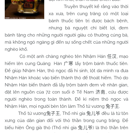
Truyền thuyết kể rằng vào thời
xa xưa, trên cung trăng có một loại
bánh thuốc tiên trị được bách bệnh,
nhưng bà nguyệt chỉ biết lợi, đem
bánh tặng cho những người người giàu có thường cúng bà,
mà không ngó ngàng gì đến sự sống chết của những người
nghèo khổ.
Có một anh chàng nghèo tên Nhậm Hán
, mạo
任汉
hiểm lên cung Quảng Hàn
lấy trộm bánh thuốc tiên.
广寒
Để giúp Nhậm Hàn, thỏ ngọc đã hi sinh, lột da mình ra đưa
Nhậm Hán khoác vào biến thành thỏ để thoát hiểm. Thỏ do
Nhậm Hán biến thành đã lấy trộm bánh đem về nhân gian,
đặt lên nguồn của 72 con suối ở Tế
Nam
, cứu được
济南
người nghèo trong toàn thành. Để kỉ niệm thỏ ngọc và
Nhậm Hán, mọi người bèn tôn làm Thố tử vương
.
兔子王
Thố tử vương
, Thố nhi gia
đều là từ tôn
兔子王
兔儿爷
xưng của dân gian đối với thỏ thần trong cung trăng. Để
biểu hiện Ông già thỏ (Thố nhi gia
) là thỏ thần trên
兔儿爷