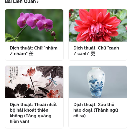
Bài Liên Quan
Dịch thuật: Chữ "nhậm
Dịch thuật: Chữ "canh
/ nhâm" 任
/ cánh" 更
Dịch thuật: Thoái nhất
Dịch thuật: Xảo thủ
bộ hải khoát thiên
hào đoạt (Thành ngữ
không (Tăng quảng
cố sự)
hiền văn)