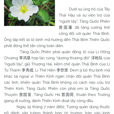
Dưới sự ủng hộ của Tây
Thái Hậu và sự viện trợ của
“người tây”, Tăng Quốc Phiên
đã tăng cường thế
曾国藩
công đối với quân Thái Bình.
Ông tập kết 10 lộ binh mã hướng đến Thái Bình Thiên Quốc
phát động thế tấn công toàn diện.
Tăng Quốc Phiên phái quân đông lộ của Lí Hồng
Chương
hợp tác cùng “dương thương đội”
của
李鸿章
洋枪队
“người tây”, giữ Thượng Hải, kiềm chế quân Thái Bình của Lí
Tú Thành
, Lí Thế Hiền
. Đem 9 bộ thự binh mã
李秀成
李世贤
khác tại ngoại vi Thiên Kinh ngăn chận đội quân Thái Bình
các tỉnh, khiến quân Thái Bình không có cách nào cứu trợ
Thiên Kinh. Tăng Quốc Phiên còn phái em là Tăng Quốc
Thuyên
, Tăng Quốc Hà
, thuận theo Trường
曾国荃
曾国荷
giang đi xuống, đánh Thiên Kinh đoạt lấy công đầu.
Ngày 19 tháng 7 năm 1862, Tương quân dùng thuốc
nổ đánh sập tường thành hơn 20 trượng, tràn vào kinh