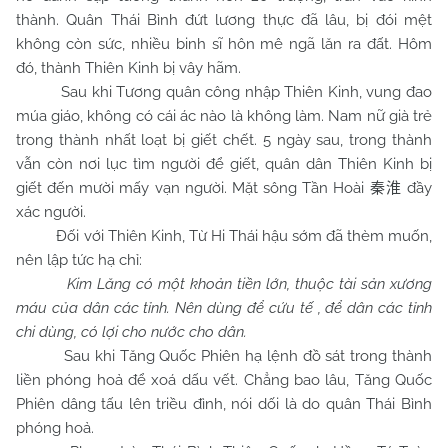
thành. Quân Thái Bình đứt lương thực đã lâu, bị đói mệt
không còn sức, nhiều binh sĩ hôn mê ngã lăn ra đất. Hôm
đó, thành Thiên Kinh bị vây hãm.
Sau khi Tương quân công nhập Thiên Kinh, vung đao
múa giáo, không có cái ác nào là không làm.
Nam
nữ già trẻ
trong thành nhất loạt bị giết chết. 5 ngày sau, trong thành
vẫn còn nơi lục tìm người để giết, quân dân Thiên Kinh bị
giết đến mười mấy vạn người. Mặt sông Tần Hoài
đầy
秦淮
xác người.
Đối với Thiên Kinh, Từ Hi Thái hậu sớm đã thèm muốn,
nên lập tức hạ chỉ:
Kim Lăng có một khoản tiền lớn, thuộc tài sản xương
máu của dân các tỉnh. Nên dùng để cứu tế , để dân các tỉnh
chi dùng, có lợi cho nước cho dân.
Sau khi Tăng Quốc Phiên hạ lệnh đồ sát trong thành
liền phóng hoả để xoá dấu vết. Chẳng bao lâu, Tăng Quốc
Phiên dâng tấu lên triều đình, nói dối là do quân Thái Bình
phóng hoả.