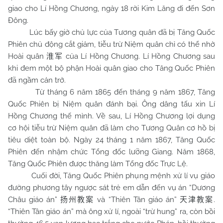
giao cho Lí Hồng Chương, ngày 18 rời Kim Lăng đi đến Sơn
Đông.
Lúc bấy giờ chủ lực của Tương quân đã bị Tăng Quốc
Phiên chủ động cắt giảm, tiễu trừ Niệm quân chỉ có thể nhờ
Hoài quân
của Lí Hồng Chương. Lí Hồng Chương sau
淮军
khi đem một bộ phận Hoài quân giao cho Tăng Quốc Phiên
đã ngầm cản trở.
Từ tháng 6 năm 1865 đến tháng 9 năm 1867, Tăng
Quốc Phiên bị Niệm quân đánh bại. Ông dâng tấu xin Lí
Hồng Chương thế mình. Về sau, Lí Hồng Chương lợi dụng
cơ hội tiễu trừ Niệm quân đã làm cho Tương Quân cơ hồ bị
tiêu diệt toàn bộ. Ngày 24 tháng 1 năm 1867, Tăng Quốc
Phiên đến nhậm chức Tổng đốc lưỡng Giang. Năm 1868,
Tăng Quốc Phiên được thăng làm Tổng đốc Trực Lệ.
Cuối đời, Tăng Quốc Phiên phụng mệnh xử lí vụ giáo
đường phương tây ngược sát trẻ em dẫn đến vụ án “Dương
Châu giáo án”
và “Thiên Tân giáo án”
.
扬州教案
天津教案
“Thiên Tân giáo án” mà ông xử lí, ngoài “trừ hung” ra, còn bồi