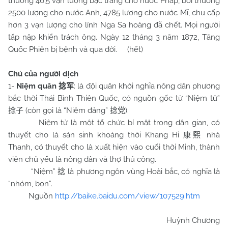
thường 46,5 vạn lượng bạc trắng cho nước Pháp, bồi thường
2500 lượng cho nước Anh, 4785 lượng cho nước Mĩ, chu cấp
hơn 3 vạn lượng cho lính Nga Sa hoàng đã chết. Mọi người
tấp nập khiển trách ông. Ngày 12 tháng 3 năm 1872, Tăng
Quốc Phiên bị bệnh và qua đời. (hết)
Chú của người dịch
1-
Niệm quân
: là đội quân khởi nghĩa nông dân phương
捻军
bắc thời Thái Bình Thiên Quốc, có nguồn gốc từ “Niệm tử”
(còn gọi là “Niệm đảng”
).
捻子
捻党
Niệm tử là một tổ chức bí mật trong dân gian, có
thuyết cho là sản sinh khoảng thời Khang Hi
nhà
康熙
Thanh, có thuyết cho là xuất hiện vào cuối thời Minh, thành
viên chủ yếu là nông dân và thợ thủ công.
“Niệm”
là phương ngôn vùng Hoài bắc, có nghĩa là
捻
“nhóm, bọn”.
Nguồn
http://baike.baidu.com/view/107529.htm
Huỳnh Chương