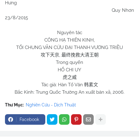
Hưng
Quy Nhơn
23/8/2015
Nguyên tác
CÔNG HẠ THIÊN KINH,
TỐI CHUNG VÃN CỨU ĐẠI THANH VƯƠNG TRIỀU
,
攻下天京
最终挽救大清王朝
Trong quyển
HỔ CHI UY
虎之威
Tác giả: Hàn Tố Văn
韩素文
Bắc Kinh: Trung Quốc Trường An xuất bản xã, 2006.
Thư Mục:
Nghiên Cứu - Dịch Thuật
Facebook