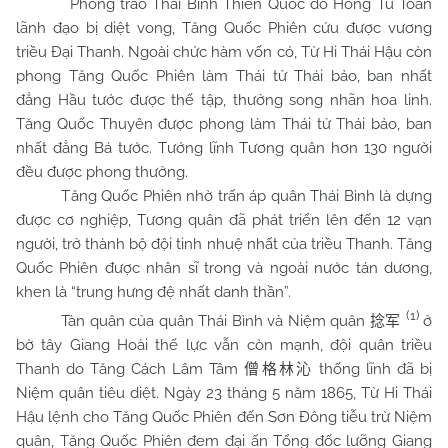
Phong trào Thái Bình Thiên Quốc do Hồng Tú Toàn
lãnh đạo bị diệt vong, Tăng Quốc Phiên cứu được vương
triều Đại Thanh. Ngoài chức hàm vốn có, Từ Hi Thái Hậu còn
phong Tăng Quốc Phiên làm Thái tử Thái bảo, ban nhất
đẳng Hầu tước được thế tập, thưởng song nhãn hoa linh.
Tăng Quốc Thuyên được phong làm Thái tử Thái bảo, ban
nhất đẳng Bá tước. Tướng lĩnh Tương quân hơn 130 người
đều được phong thưởng.
Tăng Quốc Phiên nhờ trấn áp quân Thái Bình là dựng
được cơ nghiệp, Tương quân đã phát triển lên đến 12 vạn
người, trở thành bộ đội tinh nhuệ nhất của triều Thanh. Tăng
Quốc Phiên được nhân sĩ trong và ngoài nước tán dương,
khen là “trung hưng đệ nhất danh thần”.
(1)
Tàn quân của quân Thái Bình và Niệm quân
ở
捻军
bờ tây Giang Hoài thế lực vẫn còn mạnh, đội quân triều
Thanh do Tăng Cách Lâm Tâm
thống lĩnh đã bị
僧格林沁
Niệm quân tiêu diệt. Ngày 23 tháng 5 năm 1865, Từ Hi Thái
Hậu lệnh cho Tăng Quốc Phiên đến Sơn Đông tiễu trừ Niệm
quân, Tăng Quốc Phiên đem đại ấn Tổng đốc lưỡng Giang