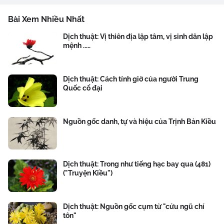
Bài Xem Nhiều Nhất
Dịch thuật: Vị thiên địa lập tâm, vị sinh dân lập
mệnh .....
Dịch thuật: Cách tính giờ của người Trung
Quốc cổ đại
Nguồn gốc danh, tự và hiệu của Trịnh Bản Kiều
Dịch thuật: Trong như tiếng hạc bay qua (481)
("Truyện Kiều")
Dịch thuật: Nguồn gốc cụm từ "cửu ngũ chí
tôn"