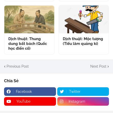
Dịch thuật: Thung
Dịch thuật: Mộc tượng
dung bất bách (Quốc
(Tiếu lâm quảng kí)
học điển cố)
Previous Post
Next Post
Chia Sẻ
Facebook
Twitter
YouTube
Instagram