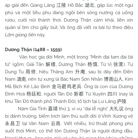
áp giải đến Giang Lăng
Hồ Bắc
, gặp lúc một ngư
江陵
湖北
phủ và một tiều phu đang ngồi bên sông nướng cá uống
rượu, cười nói thảnh thơi. Dương Thận cảm khái, liền xin
quân sĩ tìm cho giấy bút. Và ông đã viết ra bài từ theo điệu
Lâm giang tiên
này.
Dương Thận (1488 – 1559)
Văn học gia đời Minh, một trong “Minh đại tam đại tài
tử” (gồm: Giải Tấn
, Dương Thận
, Từ Vị
). Tự
解缙
杨慎
徐渭
Dụng Tu
, hiệu Thăng Am
, sau bị đày đến Điền
用修
升庵
Nam
, nên tự xưng là Bác Nam Sơn Nhân
, Kim
滇南
博南山人
Mã Bích Kê Lão Binh
. Ông là con của Dương
金马碧鸡老兵
Đình Hoà
, người Tân Đô
Tứ Xuyên
(nay là
杨廷和
新都
四川
khu Tân Đô thành phố Thành Đô), tổ tịch tại Lư Lăng
.
庐陵
Năm Gia Tĩnh
thứ 3, vì vụ “đại lễ nghị”
ông
嘉靖
大礼议
bị đánh trượng, biếm trích làm thú suốt đời ở Vĩnh Xương vệ
tại Vân Nam
. Viết nhiều, trứ thuật phong phú
永昌卫
云南
suốt thời Minh, có thể tôn Dương Thận là người đứng đầu.