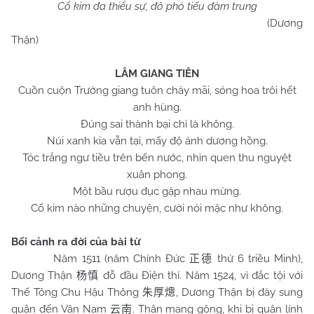
Cổ kim đa thiểu sự, đô phó tiếu đàm trung
(Dương
Thận)
LÂM GIANG TIÊN
Cuồn cuộn Trường giang tuôn chảy mãi, sóng hoa trôi hết
anh hùng.
Đúng sai thành bại chỉ là không.
Núi xanh kia vẫn tại, mấy độ ánh dương hồng.
Tóc trắng ngư tiều trên bến nước, nhìn quen thu nguyệt
xuân phong.
Một bầu rượu đục gặp nhau mừng.
Cổ kim nào những chuyện, cười nói mặc như không.
Bối cảnh ra đời của bài từ
Năm 1511 (năm Chính Đức
thứ 6 triều Minh),
正德
Dương Thận
đỗ đầu Điện thí. Năm 1524, vì đắc tội với
杨慎
Thế Tông Chu Hậu Thông
, Dương Thận bị đày sung
朱厚熜
quân đến Vân
Nam
. Thân mang gông, khi bị quân lính
云南