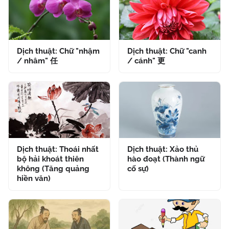
Dịch thuật: Chữ "nhậm
Dịch thuật: Chữ "canh
/ nhâm" 任
/ cánh" 更
Dịch thuật: Thoái nhất
Dịch thuật: Xảo thủ
bộ hải khoát thiên
hào đoạt (Thành ngữ
không (Tăng quảng
cố sự)
hiền văn)