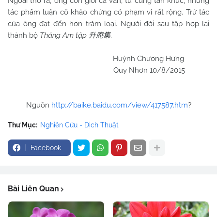
Ngoài thơ ra, ông còn giỏi cả văn, từ cùng tản khúc, những
tác phẩm luận cổ khảo chứng có phạm vi rất rộng. Trứ tác
của ông đạt đến hơn trăm loại. Người đời sau tập hợp lại
thành bộ
Thăng Am tập
.
升庵集
Huỳnh Chương Hưng
Quy Nhơn 10/8/2015
Nguồn
http://baike.baidu.com/view/417587.htm
?
Thư Mục:
Nghiên Cứu - Dịch Thuật
Facebook
Bài Liên Quan