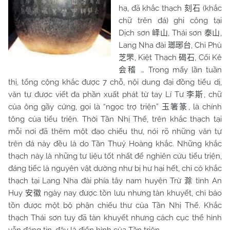
hạ, đã khắc thạch
(khắc
刻石
chữ trên đá) ghi công tại
Dịch sơn
, Thái sơn
,
峄山
泰山
Lang Nha đài
, Chi Phù
瑯琊台
, Kiệt Thạch
, Cối Kê
芝罘
碣石
… Trong mấy lần tuần
会稽
thị, tổng cộng khắc được 7 chỗ, nội dung đại đồng tiểu dị,
văn tự được viết đa phần xuất phát từ tay Lí Tư
, chữ
李斯
của ông gầy cứng, gọi là “ngọc trợ triện”
, là chính
玉箸篆
tông của tiểu triện. Thời Tần Nhị Thế, trên khắc thạch tại
mỗi nơi đã thêm một đạo chiếu thư, nói rõ những văn tự
trên đá này đều là do Tần Thuỷ Hoàng khắc. Những khắc
thạch này là những tư liệu tốt nhất để nghiên cứu tiểu triện,
đáng tiếc là nguyên vật dường như bị hư hại hết, chỉ có khắc
thạch tại Lang Nha đài phía tây nam huyện Trừ
tỉnh An
滁
Huy
ngày nay được tồn lưu nhưng tàn khuyết, chỉ bảo
安徽
tồn được một bộ phận chiếu thư của Tần Nhị Thế. Khắc
thạch Thái sơn tuy đã tàn khuyết nhưng cách cục thể hình