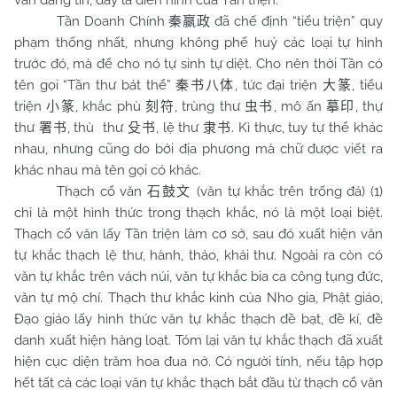
vẫn đáng tin, đây là điển hình của Tần triện.
Tần Doanh Chính
đã chế định “tiểu triện” quy
秦嬴政
phạm thống nhất, nhưng không phế huỷ các loại tự hình
trước đó, mà để cho nó tự sinh tự diệt. Cho nên thời Tần có
tên gọi “Tần thư bát thể”
, tức đại triện
, tiểu
秦书八体
大篆
triện
, khắc phù
, trùng thư
, mô ấn
, thự
小篆
刻符
虫书
摹印
thư
, thù thư
, lệ thư
. Kì thực, tuy tự thể khác
署书
殳书
隶书
nhau, nhưng cũng do bởi địa phương mà chữ được viết ra
khác nhau mà tên gọi có khác.
Thạch cổ văn
(văn tự khắc trên trống đá) (1)
石鼓文
chỉ là một hình thức trong thạch khắc, nó là một loại biệt.
Thạch cổ văn lấy Tần triện làm cơ sở, sau đó xuất hiện văn
tự khắc thạch lệ thư, hành, thảo, khải thư. Ngoài ra còn có
văn tự khắc trên vách núi, văn tự khắc bia ca công tụng đức,
văn tự mộ chí. Thạch thư khắc kinh của Nho gia, Phật giáo,
Đạo giáo lấy hình thức văn tự khắc thạch đề bạt, đề kí, đề
danh xuất hiện hàng loạt. Tóm lại văn tự khắc thạch đã xuất
hiện cục diện trăm hoa đua nở. Có người tính, nếu tập hợp
hết tất cả các loại văn tự khắc thạch bắt đầu từ thạch cổ văn