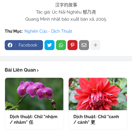
汉字的故事
Tác giả: Úc Nãi Nghiêu
郁乃尧
Quang Minh nhật báo xuất bản xã, 2005.
Thư Mục:
Nghiên Cứu - Dịch Thuật
Facebook
Bài Liên Quan
Dịch thuật: Chữ "nhậm
Dịch thuật: Chữ "canh
/ nhâm" 任
/ cánh" 更