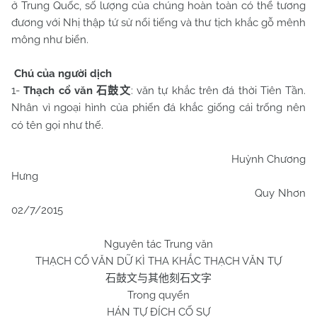
ở Trung Quốc, số lượng của chúng hoàn toàn có thể tương
đương với Nhị thập tứ sử nổi tiếng và thư tịch khắc gỗ mênh
mông như biển.
Chú của người dịch
1-
Thạch cổ văn
: văn tự khắc trên đá thời Tiên Tần.
石鼓文
Nhân vì ngoại hình của phiến đá khắc giống cái trống nên
có tên gọi như thế.
Huỳnh Chương
Hưng
Quy Nhơn
02/7/2015
Nguyên tác Trung văn
THẠCH CỔ VĂN DỮ KÌ THA KHẮC THẠCH VĂN TỰ
石鼓文与其他刻石文字
Trong quyển
HÁN TỰ ĐÍCH CỐ SỰ