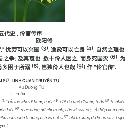
.
五代史
伶官传序
欧阳修
)
(3)
(4)
.”
,
,
.
忧劳可以兴国
逸豫可以亡身
自然之理也
(6)
;
,
,
,
与之争
及其衰也
数十伶人困之
而身死国灭
为
(8)
(9)
,
!
“
”.
勇多困于所溺
岂独伶人也哉
作
伶官传
I SỬ . LINH QUAN TRUYỆN TỰ
g Tu
(kì cuối)
(2)
(3)
(4)
h
.” Ưu lao khả dĩ hưng quốc
, dật dự khả dĩ vong thân
, tự nhiên
(5)
 hào kiệt
, mạc năng dữ chi tranh; cập kì suy dã, sổ thập linh nhân
(7)
u. Phù hoạ hoạn thường tích vu hốt vi
, nhi trí dũng đa khốn vu sở nịch
yện”.