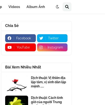
áp
Videos
Album Ảnh
Chia Sẻ
Facebook
Twitter
YouTube
Instagram
Bài Xem Nhiều Nhất
Dịch thuật: Vị thiên địa
lập tâm, vị sinh dân lập
mệnh .....
Dịch thuật: Cách tính
giờ của người Trung