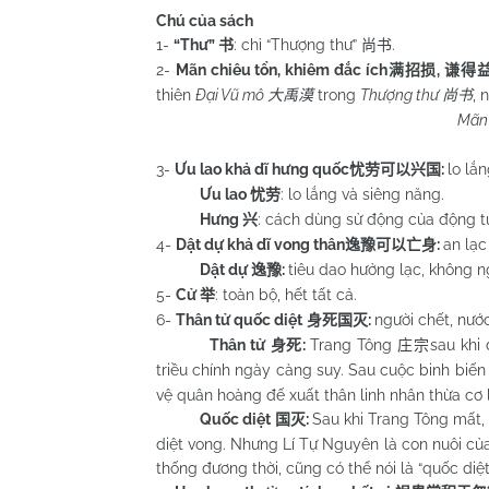
Chú của sách
1-
“Thư”
: chỉ “Thượng thư”
.
书
尚书
2-
Mãn chiêu tổn, khiêm đắc ích
,
满招损
谦得
thiên
Đại Vũ mô
trong
Thượng thư
, 
大禹漠
尚书
Mãn 
3-
Ưu lao khả dĩ hưng quốc
:
lo lắ
忧劳可以兴国
Ưu lao
: lo lắng và siêng năng.
忧劳
Hưng
: cách dùng sử động của động t
兴
4-
Dật dự khả dĩ vong thân
:
an lạc
逸豫可以亡身
Dật dự
:
tiêu dao hưởng lạc, không 
逸豫
5-
Cử
: toàn bộ, hết tất cả.
举
6-
Thân tử quốc diệt
:
người chết, nướ
身死国灭
Thân tử
:
Trang Tông
sau khi 
身死
庄宗
triều chính ngày càng suy. Sau cuộc binh biế
vệ quân hoàng đế xuất thân linh nhân thừa cơ 
Quốc diệt
:
Sau khi Trang Tông mất,
国灭
diệt vong. Nhưng Lí Tự Nguyên là con nuôi của
thống đương thời, cũng có thể nói là “quốc diệt