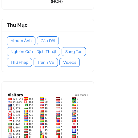
(HCH)
Thư Mục
Album Ảnh
Câu Đối
Nghiên Cứu - Dịch Thuật
Sáng Tác
Thư Pháp
Tranh Vẽ
Videos