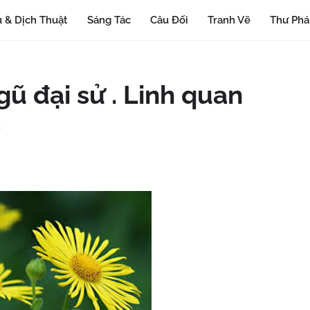
 & Dịch Thuật
Sáng Tác
Câu Đối
Tranh Vẽ
Thư Ph
gũ đại sử . Linh quan
)