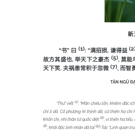
新
(1)
(2
“
”
: “
,
书
曰
满招损
谦得益
(5)
,
,
故方其盛也
举天下之豪杰
莫能
(7)
.
,
天下笑
夫祸患常积于忽微
而智
TÂN NGŨ ĐẠ
Âu Dươn
(1)
“Thư” viết
: “Mãn chiêu tổn, khiêm đắc íc
chi lí dã. Cố phương kì thịnh dã, cử thiên hạ chi
(6)
khốn chi, nhi thân tử quốc diệt
, vi thiên hạ tiế
(8)
(9)
, khởi độc linh nhân dã tai
! Tác “Linh quan tru