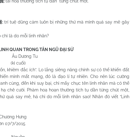
:
tai hoạ thường tích tụ dần từng chút một.
微
:
trí tuệ dũng cảm luôn bị những thứ mà mình quá say mê gây
溺
o chỉ là do mỗi linh nhân?
LINH QUAN TRONG TÂN NGŨ ĐẠI SỬ
g Tu
(kì cuối)
khiêm đắc ích”. Lo lắng siêng năng chính sự có thể khiến đất
hiến mình mất mạng, đó là đạo lí tự nhiên. Cho nên lúc cường
 tranh cùng, đến khi suy bại, chỉ mấy chục tên linh nhân mà có thể
n hạ chê cười. Phàm hoạ hoạn thường tích tụ dần từng chút một,
hứ quá say mê, há chỉ do mỗi linh nhân sao! Nhân đó viết “Linh
Hưng
2015
Nguồn