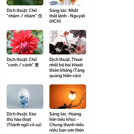
Dịch thuật: Chữ
Sáng tác: Nhất
"nhậm / nhâm" 任
thất lệnh - Nguyệt
(HCH)
Dịch thuật: Chữ
Dịch thuật: Thoái
"canh / cánh" 更
nhất bộ hải khoát
thiên không (Tăng
quảng hiền văn)
Dịch thuật: Xảo
Sáng tác: Hoàng
thủ hào đoạt
hôn tiểu khúc -
(Thành ngữ cố sự)
Chung thanh niểu
niểu bạn sơn thôn