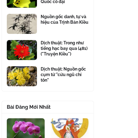
Quốc cổ đại
Nguồn gốc danh, tự và
hiệu của Trịnh Bản Kiều
Dịch thuật: Trong như
tiếng hạc bay qua (481)
("Truyện Kiều")
Dịch thuật: Nguồn gốc
cụm từ "cửu ngũ chí
tôn"
Bài Đăng Mới Nhất