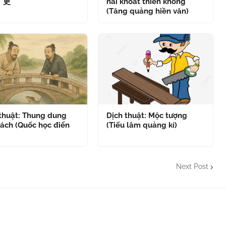
" 更
hải khoát thiên không
(Tăng quảng hiền văn)
 thuật: Thung dung
Dịch thuật: Mộc tượng
ách (Quốc học điển
(Tiếu lâm quảng kí)
Next Post