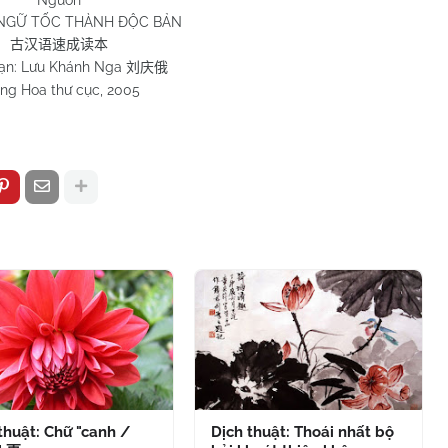
NGỮ TỐC THÀNH ĐỘC BẢN
古汉语速成读本
oạn: Lưu Khánh Nga
刘庆俄
ng Hoa thư cục, 2005
thuật: Chữ "canh /
Dịch thuật: Thoái nhất bộ