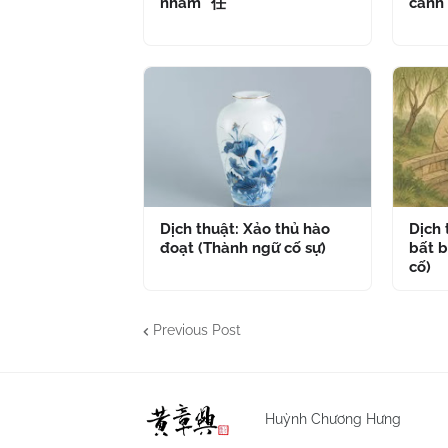
nhâm" 任
cánh
Dịch thuật: Xảo thủ hào
Dịch
đoạt (Thành ngữ cố sự)
bất b
cố)
Previous Post
Huỳnh Chương Hưng