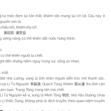
:
tự mãn đem lại tổn thất, khiêm tốn mang lại ích lợi. Câu này ở
益
nguyên văn là:
chiêu tổn, khiêm thụ ích
,
满招损
谦受益
ng siêng năng có thể khiến đất nước hưng thịnh.
ừ.
 có thể khiến người ta chết.
nghĩ đến những hiểm nguy trong lúc sống an nhàn.
c mất.
diệt nhà Lương, sủng ái linh nhân (người diễn trò), mê thanh sắc,
n của Lí Tự Nguyên
, Quách Tùng Khiêm
thủ lĩnh cận
李嗣源
郭从谦
làm loạn, Trang Tông trúng tên mà chết.
 Lí Tự Nguyên kế vị, xưng là Minh Tông
, nhà Hậu Đường chưa
明宗
 Lí Khắc Dụng, không phải là đích truyền, theo quan niệm truyền
”.