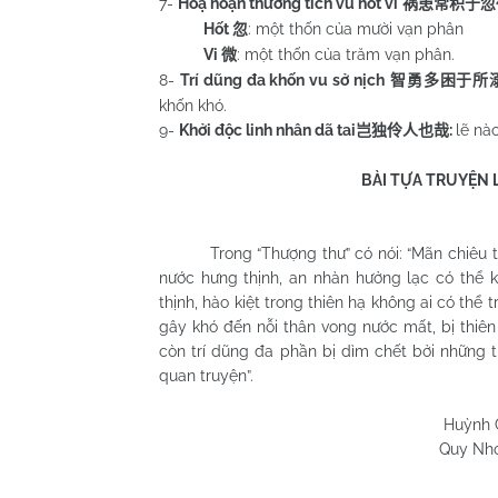
7-
Hoạ hoạn thường tích vu hốt vi
祸患常积于忽
Hốt
: một thốn của mười vạn phân
忽
Vi
: một thốn của trăm vạn phân.
微
8-
Trí dũng đa khốn vu sở nịch
智勇多困于所
khốn khó.
9-
Khởi độc linh nhân dã tai
:
lẽ nà
岂独伶人也哉
BÀI TỰA TRUYỆN 
Âu Dươn
Trong “Thượng thư” có nói: “Mãn chiêu tổn, 
nước hưng thịnh, an nhàn hưởng lạc có thể k
thịnh, hào kiệt trong thiên hạ không ai có thể
gây khó đến nỗi thân vong nước mất, bị thiê
còn trí dũng đa phần bị dìm chết bởi những t
quan truyện”.
Huỳnh Chương 
Quy Nhơn 07/7/