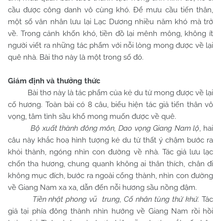
cầu được công danh vô cùng khó. Để mưu cầu tiến thân,
một số văn nhân lưu lại Lạc Dương nhiều năm khó mà trở
về. Trong cảnh khốn khó, tiền đồ lại mênh mông, không ít
người viết ra những tác phẩm với nỗi lòng mong được về lại
quê nhà. Bài thơ này là một trong số đó.
Giám định và thưởng thức
Bài thơ này là tác phẩm của kẻ du tử mong được về lại
cố hương. Toàn bài có 8 câu, biểu hiện tác giả tiến thân vô
vọng, tâm tình sầu khổ mong muốn được về quê.
Bộ xuất thành đông môn, Dao vọng Giang Nam lộ
, hai
câu này khắc hoạ hình tượng kẻ du tử thất ý chậm bước ra
khỏi thành, ngóng nhìn con đường về nhà. Tác giả lưu lạc
chốn tha hương, chung quanh không ai thân thích, chân đi
không mục đích, bước ra ngoài cổng thành, nhìn con đường
về Giang
Nam
xa xa, dẫn đến nỗi hương sầu nồng đậm.
Tiền nhật phong vũ trung, Cố nhân tùng thử khứ.
Tác
giả tại phía đông thành nhìn hướng về Giang
Nam
rồi hồi