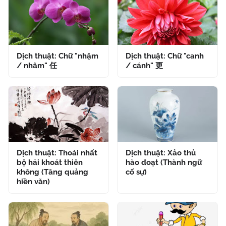
Dịch thuật: Chữ "nhậm
Dịch thuật: Chữ "canh
/ nhâm" 任
/ cánh" 更
Dịch thuật: Thoái nhất
Dịch thuật: Xảo thủ
bộ hải khoát thiên
hào đoạt (Thành ngữ
không (Tăng quảng
cố sự)
hiền văn)