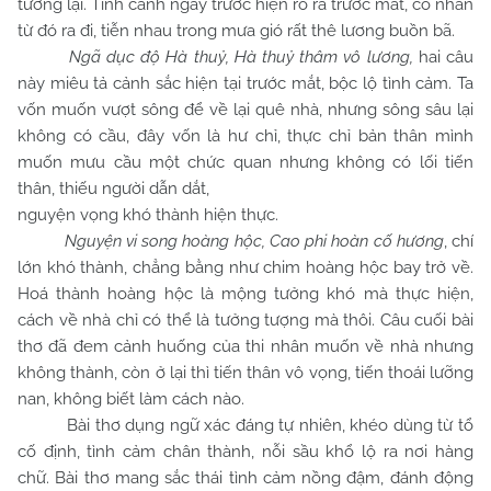
tưởng lại. Tình cảnh ngày trước hiện rõ ra trước mắt, cố nhân
từ đó ra đi, tiễn nhau trong mưa gió rất thê lương buồn bã.
Ngã dục độ Hà thuỷ, Hà thuỷ thâm vô lương,
hai câu
này miêu tả cảnh sắc hiện tại trước mắt, bộc lộ tình cảm. Ta
vốn muốn vượt sông để về lại quê nhà, nhưng sông sâu lại
không có cầu, đây vốn là hư chỉ, thực chỉ bản thân mình
muốn mưu cầu một chức quan nhưng không có lối tiến
thân, thiếu người dẫn dắt,
nguyện vọng khó thành hiện thực.
Nguyện vi song hoàng hộc, Cao phi hoàn cố hương
, chí
lớn khó thành, chẳng bằng như chim hoàng hộc bay trở về.
Hoá thành hoàng hộc là mộng tưởng khó mà thực hiện,
cách về nhà chỉ có thể là tưởng tượng mà thôi. Câu cuối bài
thơ đã đem cảnh huống của thi nhân muốn về nhà nhưng
không thành, còn ở lại thì tiến thân vô vọng, tiến thoái lưỡng
nan, không biết làm cách nào.
Bài thơ dụng ngữ xác đáng tự nhiên, khéo dùng từ tổ
cố định, tình cảm chân thành, nỗi sầu khổ lộ ra nơi hàng
chữ. Bài thơ mang sắc thái tình cảm nồng đậm, đánh động