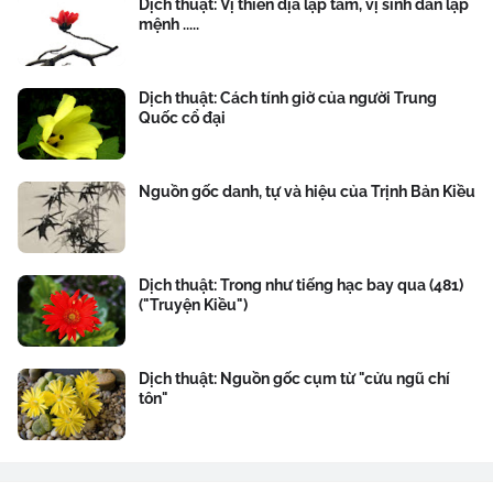
Dịch thuật: Vị thiên địa lập tâm, vị sinh dân lập
mệnh .....
Dịch thuật: Cách tính giờ của người Trung
Quốc cổ đại
Nguồn gốc danh, tự và hiệu của Trịnh Bản Kiều
Dịch thuật: Trong như tiếng hạc bay qua (481)
("Truyện Kiều")
Dịch thuật: Nguồn gốc cụm từ "cửu ngũ chí
tôn"