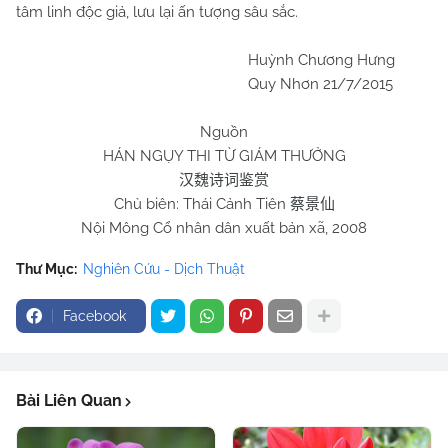
tâm linh độc giả, lưu lại ấn tượng sâu sắc.
Huỳnh Chương Hưng
Quy Nhơn 21/7/2015
Nguồn
HÁN NGỤY THI TỪ GIÁM THƯỞNG
汉魏诗词鉴赏
Chủ biên: Thái Cảnh Tiên
蔡景仙
Nội Mông Cổ nhân dân xuất bản xã, 2008
Thư Mục:
Nghiên Cứu - Dịch Thuật
Facebook
Bài Liên Quan