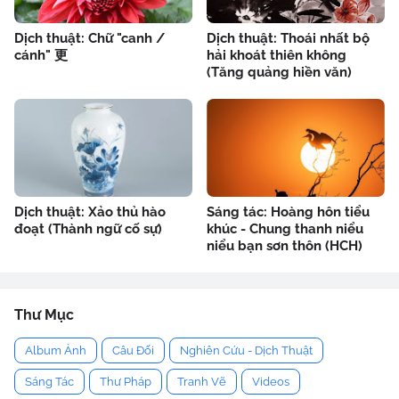
Dịch thuật: Chữ "canh /
Dịch thuật: Thoái nhất bộ
cánh" 更
hải khoát thiên không
(Tăng quảng hiền văn)
Dịch thuật: Xảo thủ hào
Sáng tác: Hoàng hôn tiểu
đoạt (Thành ngữ cố sự)
khúc - Chung thanh niểu
niểu bạn sơn thôn (HCH)
Thư Mục
Album Ảnh
Câu Đối
Nghiên Cứu - Dịch Thuật
Sáng Tác
Thư Pháp
Tranh Vẽ
Videos