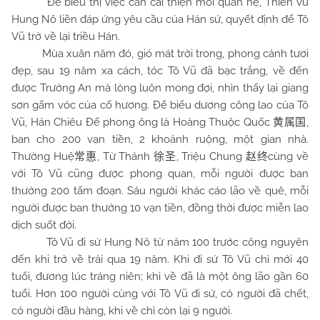
Để biểu thị việc cần cải thiện mối quan hệ, Thiền vu
Hung Nô liền đáp ứng yêu cầu của Hán sứ, quyết định để Tô
Vũ trở về lại triều Hán.
Mùa xuân năm đó, gió mát trời trong, phong cảnh tươi
đẹp, sau 19 năm xa cách, tóc Tô Vũ đã bạc trắng, về đến
được Trường An mà lòng luôn mong đợi, nhìn thấy lại giang
sơn gấm vóc của cố hương. Để biểu dương công lao của Tô
Vũ, Hán Chiêu Đế phong ông là Hoàng Thuộc Quốc
,
黄属国
ban cho 200 vạn tiền, 2 khoảnh ruộng, một gian nhà.
Thường Huệ
, Từ Thánh
, Triệu Chung
cùng về
常惠
徐圣
赵终
với Tô Vũ cũng được phong quan, mỗi người được ban
thưởng 200 tấm đoạn. Sáu người khác cáo lão về quê, mỗi
người được ban thưởng 10 vạn tiền, đồng thời được miễn lao
dịch suốt đời.
Tô Vũ đi sứ Hung Nô từ năm 100 trước công nguyên
đến khi trở về trải qua 19 năm. Khi đi sứ Tô Vũ chỉ mới 40
tuổi, đương lúc tráng niên; khi về đã là một ông lão gần 60
tuổi. Hơn 100 người cùng với Tô Vũ đi sứ, có người đã chết,
có người đầu hàng, khi về chỉ còn lại 9 người.