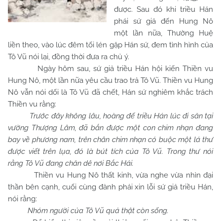
được. Sau đó khi triều Hán
phái sứ giả đến Hung Nô
một lần nữa, Thường Huệ
liền theo, vào lúc đêm tối lén gặp Hán sứ, đem tình hình của
Tô Vũ nói lại, đồng thời đưa ra chủ ý.
Ngày hôm sau, sứ giả triều Hán hội kiến Thiền vu
Hung Nô, một lần nữa yêu cầu trao trả Tô Vũ. Thiền vu Hung
Nô vẫn nói dối là Tô Vũ đã chết, Hán sứ nghiêm khắc trách
Thiền vu rằng:
Trước đây không lâu, hoàng đế triều Hán lúc đi săn tại
vường Thượng Lâm, đã bắn được một con chim nhạn đang
bay về phương nam, trên chân chim nhạn có buộc một lá thư
được viết trên lụa, đó là bút tích của Tô Vũ. Trong thư nói
rằng Tô Vũ đang chăn dê nơi Bắc Hải.
Thiền vu Hung Nô thất kinh, vừa nghe vừa nhìn đại
thần bên cạnh, cuối cùng đành phải xin lỗi sứ giả triều Hán,
nói rằng:
Nhóm người của Tô Vũ quả thật còn sống.