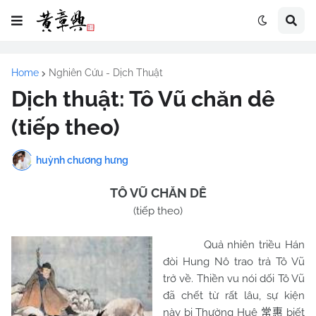
Home
Nghiên Cứu - Dịch Thuật
Dịch thuật: Tô Vũ chăn dê
(tiếp theo)
huỳnh chương hưng
TÔ VŨ CHĂN DÊ
(tiếp theo)
Quả nhiên triều Hán
đòi Hung Nô trao trả Tô Vũ
trở về. Thiền vu nói dối Tô Vũ
đã chết từ rất lâu, sự kiện
này bị Thường Huệ
biết
常惠