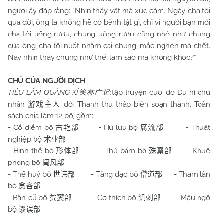
người ấy đáp rằng: “Nhìn thấy vật mà xúc cảm. Ngày cha tôi
qua đời, ông ta không hề có bệnh tật gì, chỉ vì người bạn mời
cha tôi uống rượu, chung uống rượu cũng nhỏ như chung
của ông, cha tôi nuốt nhầm cái chung, mắc nghẹn mà chết.
Nay nhìn thấy chung như thế, làm sao mà không khóc?”
CHÚ CỦA NGƯỜI DỊCH
TIẾU LÂM QUẢNG KÍ
tập truyện cười do Du hí chủ
笑林广记
:
nhân
đời Thanh thu thập biên soạn thành. Toàn
游戏主人
sách chia làm 12 bộ, gồm:
- Cổ diễm bộ
- Hủ lưu bộ
- Thuật
古艳部
腐流部
nghiệp bộ
术业部
- Hình thể bộ
- Thù bẩm bộ
- Khuê
形体部
殊禀部
phong bộ
闺风部
- Thế huý bộ
- Tăng đạo bộ
- Tham lận
世讳部
僧道部
bộ
贪吝部
- Bần cũ bộ
- Cơ thích bộ
- Mậu ngộ
贫窭部
讥剌部
bộ
谬误部