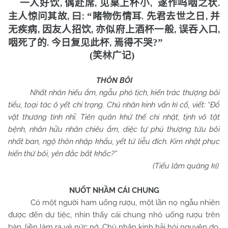
,
,
,
.
一人好饮
偶赴席
见桌上杯小
遂作呜咽之状
,
:
.
,
主人惊问其故
曰
“
睹物伤情耳
先君去世之日
并
,
,
,
,
无疾病
因友人招饮
亦似府上酒杯一般
误吞入口
.
,
咽死了的
今日复见此杯
焉得不哭
?”
(
笑林广记
)
THÔN BÔI
Nhất nhân hiếu ẩm, ngẫu phó tịch, kiến trác thượng bôi
tiểu, toại tác ô yết chi trạng. Chủ nhân kinh vấn kì cố, viết: “Đổ
vật thương tình nhĩ. Tiên quân khứ thế chi nhật, tịnh vô tật
bệnh, nhân hữu nhân chiêu ẩm, diệc tự phủ thượng tửu bôi
nhất ban, ngộ thôn nhập khẩu, yết tử liễu đích. Kim nhật phục
kiến thử bôi, yên đắc bất khốc?”
(Tiếu lâm quảng kí)
NUỐT NHẦM CÁI CHUNG
Có một người ham uống rượu, một lần nọ ngẫu nhiên
được đến dự tiệc, nhìn thấy cái chung nhỏ uống rượu trên
bàn, liền làm ra vẻ nức nở. Chủ nhân kinh hãi hỏi nguyên do,