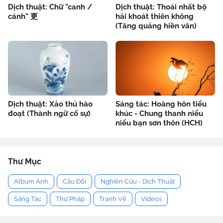
Dịch thuật: Chữ "canh /
Dịch thuật: Thoái nhất bộ
cánh" 更
hải khoát thiên không
(Tăng quảng hiền văn)
Dịch thuật: Xảo thủ hào
Sáng tác: Hoàng hôn tiểu
đoạt (Thành ngữ cố sự)
khúc - Chung thanh niểu
niểu bạn sơn thôn (HCH)
Thư Mục
Album Ảnh
Câu Đối
Nghiên Cứu - Dịch Thuật
Sáng Tác
Thư Pháp
Tranh Vẽ
Videos