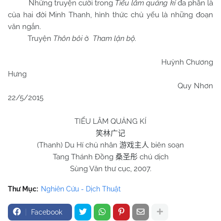
Những truyện cười trong
Tiếu lâm quảng kí
đa phần là
của hai đời Minh Thanh, hình thức chủ yếu là những đoạn
văn ngắn.
Truyện
Thôn bôi
ở
Tham lận bộ.
Huỳnh Chương
Hưng
Quy Nhơn
22/5/2015
TIẾU LÂM QUẢNG KÍ
笑林广记
(Thanh) Du Hí chủ nhân
biên soạn
游戏主人
Tang Thánh Đồng
chú dịch
桑圣彤
Sùng Văn thư cục, 2007.
Thư Mục:
Nghiên Cứu - Dịch Thuật
Facebook