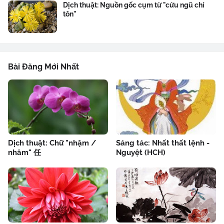
Dịch thuật: Nguồn gốc cụm từ "cửu ngũ chí
tôn"
Bài Đăng Mới Nhất
Dịch thuật: Chữ "nhậm /
Sáng tác: Nhất thất lệnh -
nhâm" 任
Nguyệt (HCH)