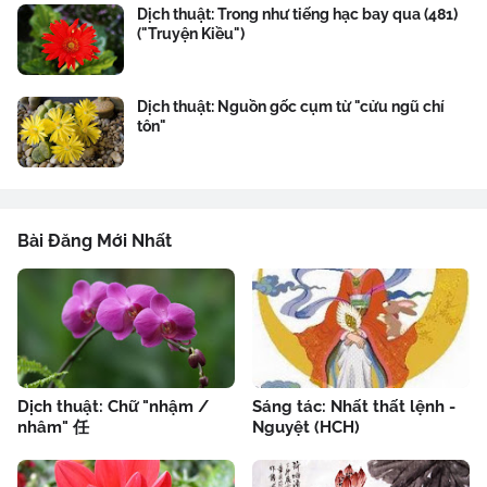
Dịch thuật: Trong như tiếng hạc bay qua (481)
("Truyện Kiều")
Dịch thuật: Nguồn gốc cụm từ "cửu ngũ chí
tôn"
Bài Đăng Mới Nhất
Dịch thuật: Chữ "nhậm /
Sáng tác: Nhất thất lệnh -
nhâm" 任
Nguyệt (HCH)