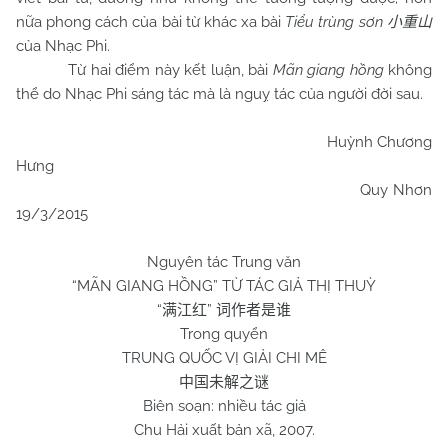
nữa phong cách của bài từ khác xa bài
Tiểu trùng sơn
小重山
của Nhạc Phi.
Từ hai điểm này kết luận, bài
Mãn giang hồng
không
thể do Nhạc Phi sáng tác mà là nguỵ tác của người đời sau.
Huỳnh Chương
Hưng
Quy Nhơn
19/3/2015
Nguyên tác Trung văn
“MÃN GIANG HỒNG” TỪ TÁC GIẢ THỊ THUỲ
“
”
满江红
词作者是谁
Trong quyển
TRUNG QUỐC VỊ GIẢI CHI MÊ
中国未解之谜
Biên soạn: nhiều tác giả
Chu Hải xuất bản xã, 2007.