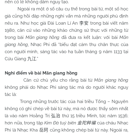
nên có lẽ không dám nguỵ tạo.
Ngoài ra một ở số câu cụ thể trong bài từ, một số học
giả cũng hồi đáp những nghi vấn mà những người phủ định
nêu ra. Như học giả Đài Loan Lí An
trong bài viết năm
李安
1980, căn cứ vào những khảo chứng sử thực với những từ
trong bài
Mãn giang hồng
đã đưa ra kết luận: với bài
Mãn
giang hồng
, Nhạc Phi đã “biểu đạt cảm thụ chân thực của
con người mình, sáng tác vào hạ tuần tháng 9 năm 1133 tại
Cửu Giang
.”
九江
Nghi điểm về bài Mãn giang hồng
Căn cứ chủ yếu cho rằng bài từ
Mãn giang hồng
không phải do Nhạc Phi sáng tác mà do người khác nguỵ
tác là:
Trong những trước tác của hai triều Tống – Nguyên
không có ghi chép về bài từ này, mà nó được thấy sớm nhất
là vào năm Hoằng Trị
thứ 15 triều Minh, tức năm 1536;
弘治
hơn nữa, trong tập
Kim Đà tuý biên
của cháu Nhạc
金陀粹编
Phi là Nhạc Kha
cũng không chép bài từ này. Ngoài ra,
岳珂