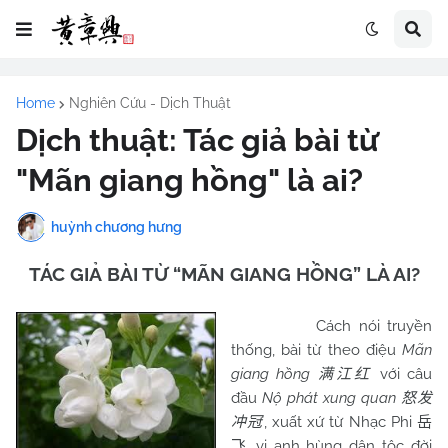
Home
Nghiên Cứu - Dịch Thuật
Dịch thuật: Tác giả bài từ
"Mãn giang hồng" là ai?
huỳnh chương hưng
TÁC GIẢ BÀI TỪ “MÃN GIANG HỒNG” LÀ AI?
Cách nói truyền
thống, bài từ theo điệu
Mãn
giang hồng
với câu
满江红
đầu
Nộ phát xung quan
怒发
, xuất xứ từ Nhạc Phi
冲冠
岳
vị anh hùng dân tộc đời
飞