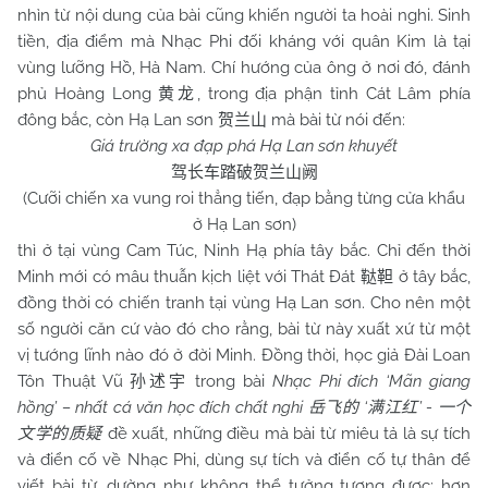
nhìn từ nội dung của bài cũng khiến người ta hoài nghi. Sinh
tiền, địa điểm mà Nhạc Phi đối kháng với quân Kim là tại
vùng lưỡng Hồ, Hà
Nam
. Chí hướng của ông ở nơi đó, đánh
phủ Hoàng Long
, trong địa phận tỉnh Cát Lâm phía
黄龙
đông bắc, còn Hạ Lan sơn
mà bài từ nói đến:
贺兰山
Giá trường xa đạp phá Hạ Lan sơn khuyết
驾长车踏破贺兰山阙
(Cưỡi chiến xa vung roi thẳng tiến, đạp bằng từng cửa khẩu
ở Hạ Lan sơn)
thì ở tại vùng Cam Túc, Ninh Hạ phía tây bắc. Chỉ đến thời
Minh mới có mâu thuẫn kịch liệt với Thát Đát
ở tây bắc,
鞑靼
đồng thời có chiến tranh tại vùng Hạ Lan sơn. Cho nên một
số người căn cứ vào đó cho rằng, bài từ này xuất xứ từ một
vị tướng lĩnh nào đó ở đời Minh. Đồng thời, học giả Đài Loan
Tôn Thuật Vũ
trong bài
Nhạc Phi đích ‘Mãn giang
孙述宇
hồng’ – nhất cá văn học đích chất nghi
‘
’ -
岳飞的
满江红
一个
đề xuất, những điều mà bài từ miêu tả là sự tích
文学的质疑
và điển cố về Nhạc Phi, dùng sự tích và điển cố tự thân để
viết bài từ, dường như không thể tưởng tượng được; hơn