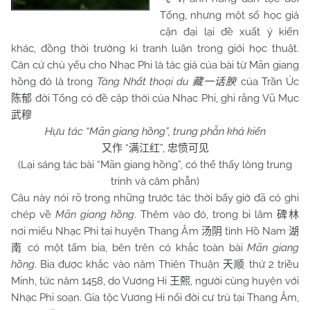
Tống, nhưng một số học giả
cận đại lại đề xuất ý kiến
khác, đồng thời trường kì tranh luận trong giới học thuật.
Căn cứ chủ yếu cho Nhạc Phi là tác giả của bài từ Mãn giang
hồng đó là trong
Tàng Nhất thoại du
của Trần Úc
藏一话腴
đời Tống có đề cập thời của Nhạc Phi, ghi rằng Vũ Mục
陈郁
武穆
Hựu tác “Mãn giang hồng”, trung phẫn khả kiến
“
”,
又作
满江红
忠愤可见
(Lại sáng tác bài “Mãn giang hồng”, có thể thấy lòng trung
trinh và căm phẫn)
Câu này nói rõ trong những trước tác thời bấy giờ đã có ghi
chép về
Mãn giang hồng
. Thêm vào đó, trong bi lâm
碑林
nơi miếu Nhạc Phi tại huyện Thang Âm
tỉnh Hồ
Nam
汤阴
湖
có một tấm bia, bên trên có khắc toàn bài
Mãn giang
南
hồng
. Bia được khắc vào năm Thiên Thuận
thứ 2 triều
天顺
Minh, tức năm 1458, do Vương Hi
, người cùng huyện với
王熙
Nhạc Phi soạn. Gia tộc Vương Hi nối đời cư trú tại Thang Âm,