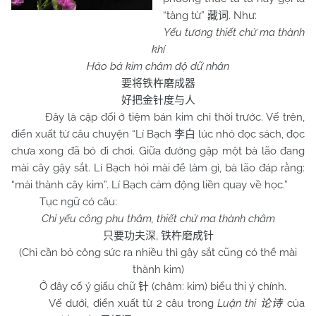
“tàng từ”
. Như:
藏词
Yếu tương thiết chử ma thành
khí
Hảo bả kim châm độ dữ nhân
要将铁杵磨成器
好把金针度与人
Đây là cặp đối ở tiệm bán kim chỉ thời trước. Vế trên,
điển xuất từ câu chuyện “Lí Bạch
lúc nhỏ đọc sách, đọc
李白
chưa xong đã bỏ đi chơi. Giữa đường gặp một bà lão đang
mài cây gậy sắt. Lí Bạch hỏi mài để làm gì, bà lão đáp rằng:
“mài thành cây kim”. Lí Bạch cảm động liền quay về học.”
Tục ngữ có câu:
Chỉ yếu công phu thâm, thiết chử ma thành châm
,
只要功夫深
铁杵磨成针
(Chỉ cần bỏ công sức ra nhiều thì gậy sắt cũng có thể mài
thành kim)
Ở đây cố ý giấu chữ
(châm: kim) biểu thị ý chính.
针
Vế dưới, điển xuất từ 2 câu trong
Luận thi
của
论诗