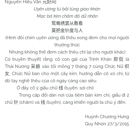
Nguyên Hiếu Vấn
:
元好问
Uyên ương tú bãi tùng giao khán
Mạc bả kim châm độ dữ nhân
鸳鸯绣罢从教看
莫把金针度与人
(Hình đôi chim uyên ương đã thêu xong đem cho mọi người
thưởng thức
Nhưng không thể đem cách thêu chỉ lại cho người khác)
Có truyền thuyết rằng: cô con gái của Trịnh Khản
là
郑侃
Thái Nương
vào tối mồng 7 tháng 7 cúng Chức Nữ
采娘
织
, Chức Nữ ban cho một cây kim, hướng dẫn cô xỏ chỉ, từ
女
đó tay nghề thêu của cô ngày càng cao siêu.
Ở đây cố ý giấu chữ
(tuyến: sợi chỉ)
线
Trong cặp đối dán nơi cửa tiệm bán kim chỉ, giấu đi 2
chữ
(châm) và
(tuyến), càng khiến người ta chú ý đến.
针
线
Huỳnh Chương Hưng
Quy Nhơn 27/3/2015