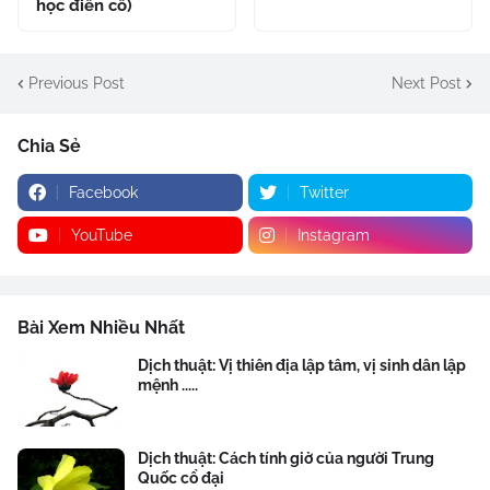
học điển cố)
Previous Post
Next Post
Chia Sẻ
Facebook
Twitter
YouTube
Instagram
Bài Xem Nhiều Nhất
Dịch thuật: Vị thiên địa lập tâm, vị sinh dân lập
mệnh .....
Dịch thuật: Cách tính giờ của người Trung
Quốc cổ đại