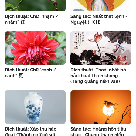
Dịch thuật: Chữ "nhậm /
Sáng tác: Nhất thất lệnh -
nhâm" 任
Nguyệt (HCH)
Dịch thuật: Chữ "canh /
Dịch thuật: Thoái nhất bộ
cánh" 更
hải khoát thiên không
(Tăng quảng hiền văn)
Dịch thuật: Xảo thủ hào
Sáng tác: Hoàng hôn tiểu
đoạt (Thành ngữ cố sự)
khúc - Chung thanh niểu