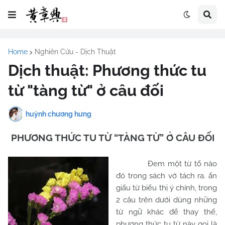
Home
Nghiên Cứu - Dịch Thuật
Dịch thuật: Phương thức tu
từ "tàng từ" ở câu đối
huỳnh chương hưng
PHƯƠNG THỨC TU TỪ “TÀNG TỪ” Ở CÂU ĐỐI
Đem một từ tổ nào
đó trong sách vở tách ra. ẩn
giấu từ biểu thị ý chính, trong
2 câu trên dưới dùng những
từ ngữ khác để thay thế,
phương thức tu từ này gọi là