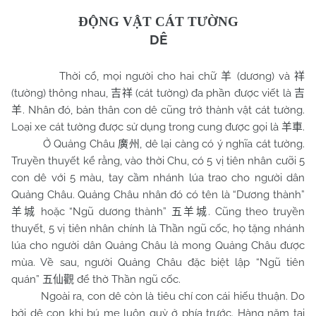
ĐỘNG VẬT CÁT TƯỜNG
DÊ
Thời cổ, mọi người cho hai chữ
(dương) và
羊
祥
(tường) thông nhau,
(cát tường) đa phần được viết là
吉祥
吉
. Nhân đó, bản thân con dê cũng trở thành vật cát tường.
羊
Loại xe cát tường được sử dụng trong cung được gọi là
.
羊車
Ở Quảng Châu
, dê lại càng có ý nghĩa cát tường.
廣州
Truyền thuyết kể rằng, vào thời Chu, có 5 vị tiên nhân cưỡi 5
con dê với 5 màu, tay cầm nhánh lúa trao cho người dân
Quảng Châu. Quảng Châu nhân đó có tên là “Dương thành”
hoặc “Ngũ dương thành”
. Cũng theo truyền
羊城
五羊城
thuyết, 5 vị tiên nhân chính là Thần ngũ cốc, họ tặng nhánh
lúa cho người dân Quảng Châu là mong Quảng Châu được
mùa. Về sau, người Quảng Châu đặc biệt lập “Ngũ tiên
quán”
để thờ Thần ngũ cốc.
五仙觀
Ngoài ra, con dê còn là tiêu chí con cái hiếu thuận. Do
bởi dê con khi bú mẹ luôn quỳ ở phía trước. Hàng năm tại