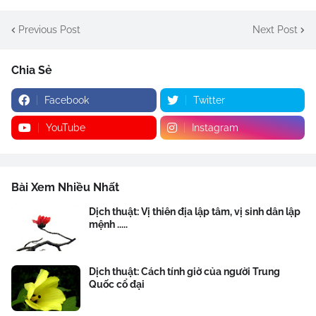
Previous Post
Next Post
Chia Sẻ
Facebook
Twitter
YouTube
Instagram
Bài Xem Nhiều Nhất
Dịch thuật: Vị thiên địa lập tâm, vị sinh dân lập
mệnh .....
Dịch thuật: Cách tính giờ của người Trung
Quốc cổ đại