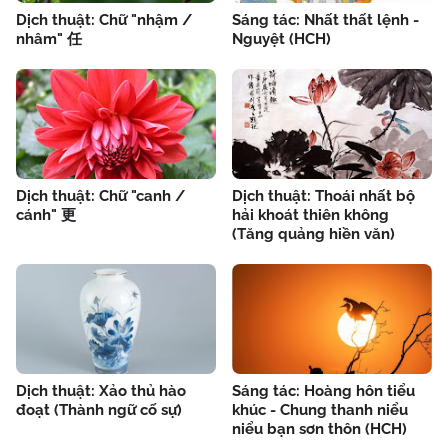
Dịch thuật: Chữ "nhậm /
Sáng tác: Nhất thất lệnh -
nhâm" 任
Nguyệt (HCH)
Dịch thuật: Chữ "canh /
Dịch thuật: Thoái nhất bộ
cánh" 更
hải khoát thiên không
(Tăng quảng hiền văn)
Dịch thuật: Xảo thủ hào
Sáng tác: Hoàng hôn tiểu
đoạt (Thành ngữ cố sự)
khúc - Chung thanh niểu
niểu bạn sơn thôn (HCH)