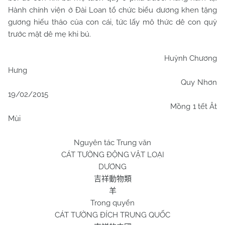
Hành chính viện ở Đài Loan tổ chức biểu dương khen tặng
gương hiếu thảo của con cái, tức lấy mô thức dê con quỳ
trước mặt dê mẹ khi bú.
Huỳnh Chương
Hưng
Quy Nhơn
19/02/2015
Mồng 1 tết Ât
Mùi
Nguyên tác Trung văn
CÁT TƯỜNG ĐỘNG VẬT LOẠI
DƯƠNG
吉祥動物類
羊
Trong quyển
CÁT TƯỜNG ĐÍCH TRUNG QUỐC