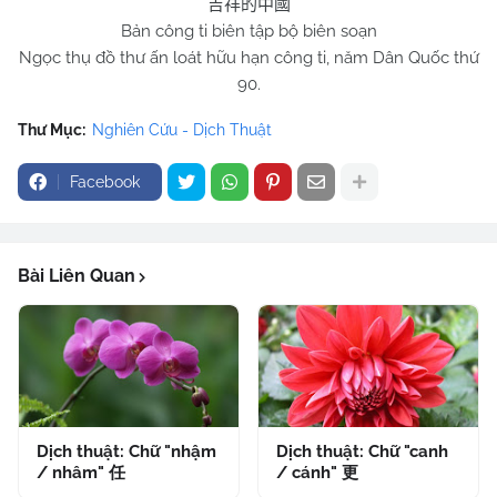
吉祥的中國
Bản công ti biên tập bộ biên soạn
Ngọc thụ đồ thư ấn loát hữu hạn công ti, năm Dân Quốc thứ
90.
Thư Mục:
Nghiên Cứu - Dịch Thuật
Facebook
Bài Liên Quan
Dịch thuật: Chữ "nhậm
Dịch thuật: Chữ "canh
/ nhâm" 任
/ cánh" 更