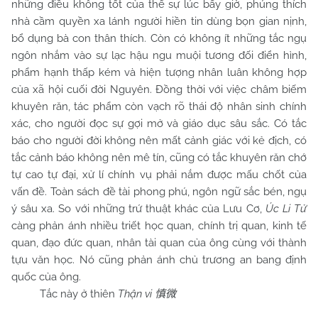
những điều không tốt của thế sự lúc bấy giờ, phúng thích
nhà cầm quyền xa lánh người hiền tin dùng bọn gian nịnh,
bổ dụng bà con thân thích. Còn có không ít những tắc ngụ
ngôn nhắm vào sự lạc hậu ngu muội tương đối điển hình,
phẩm hạnh thấp kém và hiện tượng nhân luân không hợp
của xã hội cuối đời Nguyên. Đồng thời với việc châm biếm
khuyên răn, tác phẩm còn vạch rõ thái độ nhân sinh chính
xác, cho người đọc sự gợi mở và giáo dục sâu sắc. Có tắc
báo cho người đời không nên mất cảnh giác với kẻ địch, có
tắc cảnh báo không nên mê tín, cũng có tắc khuyên răn chớ
tự cao tự đại, xử lí chính vụ phải nắm được mấu chốt của
vấn đề. Toàn sách đề tài phong phú, ngôn ngữ sắc bén, ngụ
ý sâu xa. So với những trứ thuật khác của Lưu Cơ,
Úc Li Tử
càng phản ánh nhiều triết học quan, chính trị quan, kinh tế
quan, đạo đức quan, nhân tài quan của ông cùng với thành
tựu văn học. Nó cũng phản ánh chủ trương an bang định
quốc của ông.
Tắc này ở thiên
Thận vi
慎微