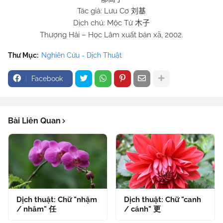
Tác giả: Lưu Cơ
刘基
Dịch chú: Mộc Tử
木子
Thượng Hải – Học Lâm xuất bản xã, 2002.
Thư Mục:
Nghiên Cứu - Dịch Thuật
Facebook
Bài Liên Quan
Dịch thuật: Chữ "nhậm
Dịch thuật: Chữ "canh
/ nhâm" 任
/ cánh" 更