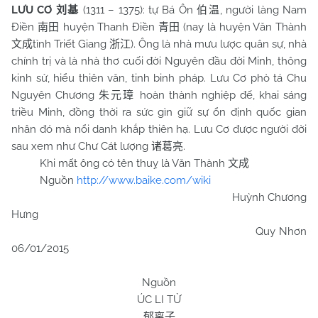
LƯU CƠ
(1311 – 1375): tự Bá Ôn
, người làng
Nam
刘基
伯温
Điền
huyện Thanh Điền
(nay là huyện Văn Thành
南田
青田
tỉnh Triết Giang
). Ông là nhà mưu lược quân sự, nhà
文成
浙江
chính trị và là nhà thơ cuối đời Nguyên đầu đời Minh, thông
kinh sử, hiểu thiên văn, tinh binh pháp. Lưu Cơ phò tá Chu
Nguyên Chương
hoàn thành nghiệp đế, khai sáng
朱元璋
triều Minh, đồng thời ra sức gìn giữ sự ổn định quốc gian
nhân đó mà nổi danh khắp thiên hạ. Lưu Cơ được người đời
sau xem như Chư Cát lượng
.
诸葛亮
Khi mất ông có tên thuỵ là Văn Thành
文成
Nguồn
http://www.baike.com/wiki
Huỳnh Chương
Hưng
Quy Nhơn
06/01/2015
Nguồn
ÚC LI TỬ
郁离子