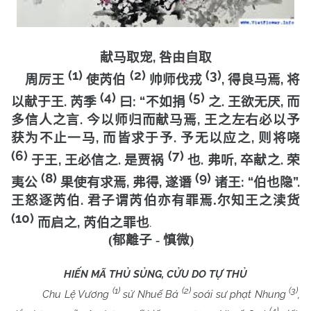
,
献马取宠
咎由自取
(1)
(2)
(3)
,
,
周厉王
使芮伯
帅师伐戎
得良马焉
将
(4)
(5)
.
: “
.
,
以献于王
芮季
曰
不如捐
之
王欲无厌
而
.
,
多信人之言
今以师归而献马焉
王之左右必以予
,
.
,
获为不止一马
而皆求于予
予无以应之
则将哓
(6)
(7)
,
.
.
,
.
于王
王必信之
是贾祸
也
弗听
卒献之
荣
(8)
(9)
,
,
: “
”.
夷公
果使有求焉
弗得
遂谮
诸王
伯也隐
.
王怒逐芮伯
君子谓芮伯亦有罪焉
.
尔知王之渎货
(10)
,
.
而启之
芮伯之罪也
(
郁離子
-
慎微
)
HIẾN MÃ THỦ SỦNG, CỬU DO TỰ THỦ
(1)
(2)
(3)
Chu Lệ Vương
sử Nhuế Bá
soái sư phạt Nhung
,
(4)