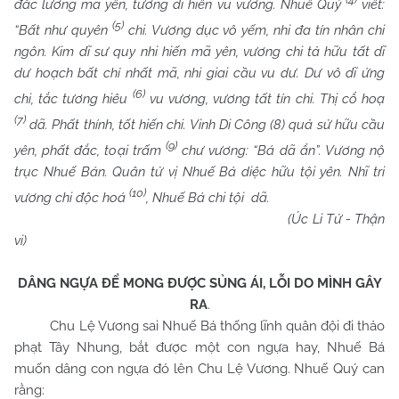
đắc lương mã yên, tương dĩ hiến vu vương. Nhuế Quý
viết:
(5)
“Bất như quyên
chi. Vương dục vô yếm, nhi đa tín nhân chi
ngôn. Kim dĩ sư quy nhi hiến mã yên, vương chi tả hữu tất dĩ
dư hoạch bất chỉ nhất mã, nhi giai cầu vu dư. Dư vô dĩ ứng
(6)
chi, tắc tương hiêu
vu vương, vương tất tín chi. Thị cổ hoạ
(7)
dã. Phất thính, tốt hiến chi. Vinh Di Công (8) quả sử hữu cầu
(9)
yên, phất đắc, toại trấm
chư vương: “Bá dã ẩn”. Vương nộ
trục Nhuế Bán. Quân tử vị Nhuế Bá diệc hữu tội yên. Nhĩ tri
(10)
vương chi độc hoá
, Nhuế Bá chi tội dã.
(Úc Li Tử - Thận
vi)
DÂNG NGỰA ĐỂ MONG ĐƯỢC SỦNG ÁI, LỖI DO MÌNH GÂY
RA
.
Chu Lệ Vương sai Nhuế Bá thống lĩnh quân đội đi thảo
phạt Tây Nhung, bắt được một con ngựa hay, Nhuế Bá
muốn dâng con ngựa đó lên Chu Lệ Vương. Nhuế Quý can
rằng: