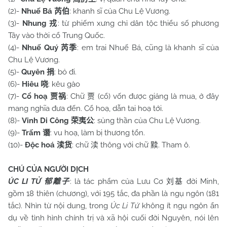
(2)-
Nhuế Bá
: khanh sĩ của Chu Lệ Vương.
芮伯
(3)-
Nhung
: từ phiếm xưng chỉ dân tộc thiểu số phương
戎
Tây vào thời cổ Trung Quốc.
(4)-
Nhuế Quý
: em trai Nhuế Bá, cũng là khanh sĩ của
芮季
Chu Lệ Vương.
(5)-
Quyên
: bỏ đi.
捐
(6)-
Hiêu
: kêu gào
哓
(7)-
Cổ hoạ
: Chữ
(cổ) vốn được giảng là mua, ở đây
贾祸
贾
mang nghĩa đưa đến. Cổ hoạ, dẫn tai hoạ tới.
(8)-
Vinh Di Công
: sủng thần của Chu Lệ Vương.
荣夷公
(9)-
Trấm
: vu hoạ, làm bị thương tổn.
谮
(10)-
Độc hoá
: chữ
thông với chữ
. Tham ô.
渎货
渎
黩
CHÚ CỦA NGƯỜI DỊCH
ÚC LI TỬ
: là tác phẩm của Lưu Cơ
đời Minh,
郁離子
刘基
gồm 18 thiên (chương), với 195 tắc, đa phần là ngụ ngôn (181
tắc). Nhìn từ nội dung, trong
Úc Li Tử
không ít ngụ ngôn ẩn
dụ về tình hình chính trị và xã hội cuối đời Nguyên, nói lên