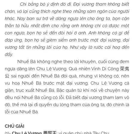
Chi bằng bỏ ý định đó đi. Đại vương tham không biết
chán, vả lại cũng thích nghe theo những sàm ngôn của người
khác. Nay ban sư trở về dâng ngựa lên cho ông ta, bọn cận
thần tả hữu nhất định cho rằng anh không chỉ có được một
con ngựa, bọn họ sẽ đến đòi hỏi ở anh. Anh không có gì để
đáp ứng, bọn họ sẽ gièm siểm anh trước mặt đại vương, đại
vương tất tin những lời của họ. Như vậy là rước cái hoạ đến
đấy.
Nhuế Bá không nghe theo lời khuyên, cuối cùng đem
ngựa dâng lên Chu Lệ Vương. Quả nhiên Vinh Di Công
荣夷
sai người đến Nhuế Bá đòi quà, nhưng vì không có, nên
公
vu hoạ Nhuế Bá trước mặt đại vương. Chu Lệ Vương cả
giận, trục xuất Nhuế Bá. Bậc quân tử khi nói về chuyện này
đều nói Nhuế Bá cũng có lỗi. Đã biết đại vương tham lam vô
độ, thế mà lại đi quyến dụ lòng tham của ông ta, đó chính là
lỗi của Nhuế Bá.
CHÚ GIẢI
(1)-
Chu
Lệ Vương
: vị quân chủ nhà Tây Chu.
周厉王