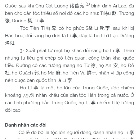
(1)
Quốc, sau khi Chư Cát Lượng
bình định Ai Lao, đã
诸葛亮
ban cho dân tộc thiểu số nơi đó các họ như: Triệu
, Trương
赵
, Dương
, Lí
.
张
杨
李
Tộc Tiên Ti
có họ phức Sất Lí
, sau khi bị
鲜卑
叱李
Hán hoá, đổi sang họ đơn là Lí
, đây là họ Lí ở Lạc Dương
李
.
洛阳
3- Xuất phát từ một họ khác đổi sang họ Lí
. Theo
李
nhưng tư liệu ghi chép có liên quan, công thần khai quốc
triều Đường có các tướng mang họ Từ
, họ An
, họ Đỗ
徐
安
, họ Quách
, họ Ma
, họ Tiên Vu
, nhân vì lập công
杜
郭
麻
鲜于
nên được ban quốc tính là Lí
李
Họ Lí
là một họ lớn của Trung Quốc, ước chiếm
李
khoảng 7,97% nhân khẩu của dân tộc Hán trong cả nước. Ở
các tỉnh phương bắc Trung Quốc, họ Lí
chiếm tỉ lệ tương
李
đối cao.
Danh nhân các đời
Có lẽ do bởi là tộc lớn người đông, danh nhân họ Lí
李