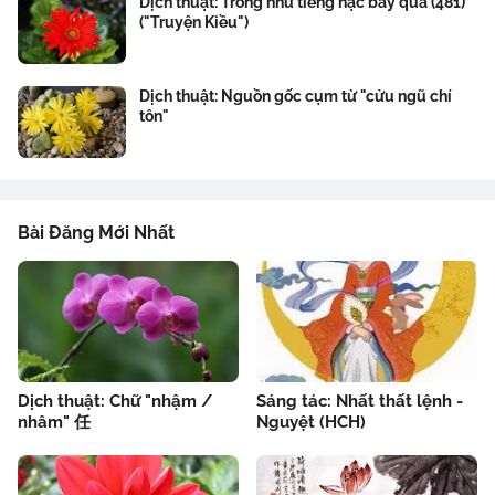
Dịch thuật: Trong như tiếng hạc bay qua (481)
("Truyện Kiều")
Dịch thuật: Nguồn gốc cụm từ "cửu ngũ chí
tôn"
Bài Đăng Mới Nhất
Dịch thuật: Chữ "nhậm /
Sáng tác: Nhất thất lệnh -
nhâm" 任
Nguyệt (HCH)