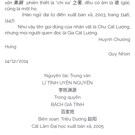
vận
phiên thiết là “chi xa”
, đều có âm là
(già),
集韻
之奢
遮
cũng là một họ.
(Hán ngữ đại từ điển xuất bản xã, 2003, trang 1146,
1147).
Như vậy tên gọi đúng của nhân vật là Chư Cát Lượng,
nhưng mọi người quen đọc là Gia Cát Lượng.
Huỳnh Chương
Hưng
Quy Nhơn
14/12/2014
Nguyên tác Trung văn
LÍ TÍNH UYÊN NGUYÊN
李姓渊源
Trong quyển
BÁCH GIA TÍNH
百家姓
Biên soạn: Triệu Dương
赵阳
Cát Lâm Đại học xuất bản xã, 2005