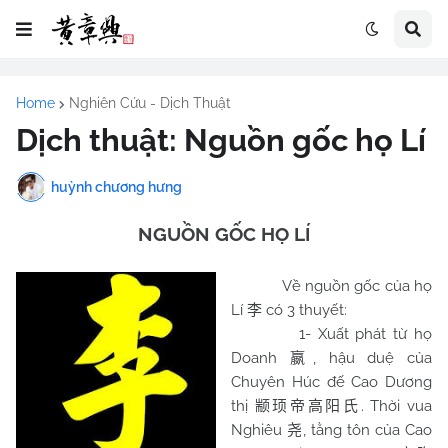
Home
Nghiên Cứu - Dịch Thuật
Dịch thuật: Nguồn gốc họ Lí
huỳnh chương hưng
NGUỒN GỐC HỌ LÍ
Về nguồn gốc của họ
Lí
có 3 thuyết:
李
1- Xuất phát từ họ
Doanh
, hậu duệ của
嬴
Chuyên Húc đế Cao Dương
thị
. Thời vua
颛顼帝高阳氏
Nghiêu
, tằng tôn của Cao
尧