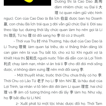
Dương thị là Cao Dao
高陶
đảm nhiệm chức vụ Đại lí
大
(vị quan nắm giữ việc hình
理
ngục). Con của Cao Dao là Bá Ích
được ban họ Doanh
伯益
, con cháu Bá Ích trải qua 3 đời vẫn giữ chức Đại lí. Đời sau
嬴
theo tập tục đương thời lấy chức quan làm họ nên gọi là Lí
thị
. Từ họ
(lí) đổi sang họ
(lí) có 2 thuyết:
理氏
理
李
- Thời vua Trụ
nhà Thương, hậu duệ của Cao Dao là
纣
Lí Trưng
làm quan tại triều, do vì thẳng thắn dâng lời
理徵
can gián nên bị vua Trụ bắt tội, cho xử tử. Khi người vợ là
Khiết Hoà thị
người nước Trần đã dẫn con là Lợi Trinh
契和氏
chạy lánh nạn, nhân vì ăn trái lí
cho đỡ đói mới sống
利贞
李
được, vì không dám xưng
nên mới đổi sang
.
理
李
- Một thuyết khác, trước thời
Chu
chưa thấy có họ
.
李
Thời Chu có Lão Tử
họ Lí
tên Nhĩ
, là hậu duệ của
老子
李
耳
Lợi Trinh, lại nhân vì tổ tiên đời đời làm Lí quan
; hai chữ
理官
và
âm cổ tương thông nên đã lấy
làm họ. Như vậy,
理
李
李
họ
bắt đầu từ Lí Nhĩ.
李
2- Xuất phát từ một tộc khác được đổi họ. Thời Tam