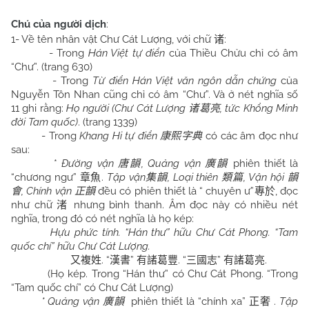
Chú của người dịch
:
1- Về tên nhân vật Chư Cát Lượng, với chữ
:
诸
- Trong
Hán Việt tự điển
của Thiều Chửu chỉ có âm
“
Chư
”. (trang 630)
- Trong
Từ điển Hán Việt văn ngôn dẫn chứng
của
Nguyễn Tôn Nhan cũng chỉ có âm “
Chư
”. Và ở nét nghĩa số
11 ghi rằng:
Họ người (
Chư
Cát Lượng
, tức Khổng Minh
诸葛亮
đời Tam quốc)
. (trang 1339)
- Trong
Khang Hi tự điển
có các âm đọc như
康熙字典
sau:
*
Đường vận
, Quảng vận
phiên thiết là
唐韻
廣韻
“chương ngư”
.
Tập vận
, Loại thiên
, Vận hội
章魚
集韻
類篇
韻
, Chính vận
đều có phiên thiết là “ chuyên ư”
, đọc
會
正韻
專於
như chữ
nhưng bình thanh. Âm đọc này có nhiều nét
渚
nghĩa, trong đó có nét nghĩa là họ kép:
Hựu phức tính. “Hán thư” hữu
Chư
Cát Phong. “Tam
quốc chí” hữu
Chư
Cát Lượng.
. “
”
. “
”
.
又複姓
漢書
有諸葛豐
三國志
有諸葛亮
(Họ kép. Trong “Hán thư” có Chư Cát Phong. “Trong
“Tam quốc chí” có Chư Cát Lượng)
* Quảng vận
phiên thiết là “chính xa”
.
Tập
廣韻
正奢