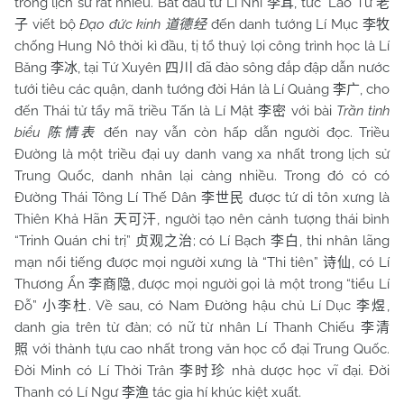
trong lịch sử rất nhiều. Bắt đầu từ Lí Nhĩ
, tức Lão Tử
李耳
老
viết bộ
Đạo đức kinh
đến danh tướng Lí Mục
子
道德经
李牧
chống Hung Nô thời kì đầu, tị tổ thuỷ lợi công trình học là Lí
Băng
, tại Tứ Xuyên
đã đào sông đắp đập dẫn nước
李冰
四川
tưới tiêu các quận, danh tướng đời Hán là Lí Quảng
, cho
李广
đến Thái tử tẩy mã triều Tấn là Lí Mật
với bài
Trần tình
李密
biểu
đến nay vẫn còn hấp dẫn người đọc. Triều
陈情表
Đường là một triều đại uy danh vang xa nhất trong lịch sử
Trung Quốc, danh nhân lại càng nhiều. Trong đó có có
Đường Thái Tông Lí Thế Dân
được tứ di tôn xưng là
李世民
Thiên Khả Hãn
, người tạo nên cảnh tượng thái bình
天可汗
“Trinh Quán chi trị”
; có Lí Bạch
, thi nhân lãng
贞观之治
李白
mạn nổi tiếng được mọi người xưng là “Thi tiên”
, có Lí
诗仙
Thương Ẩn
, được mọi người gọi là một trong “tiểu Lí
李商隐
Đỗ”
. Về sau, có
Nam
Đường hậu chủ Lí Dục
,
小李杜
李煜
danh gia trên từ đàn; có nữ từ nhân Lí Thanh Chiếu
李清
với thành tựu cao nhất trong văn học cổ đại Trung Quốc.
照
Đời Minh có Lí Thời Trân
nhà dược học vĩ đại. Đời
李时珍
Thanh có Lí Ngư
tác gia hí khúc kiệt xuất.
李渔