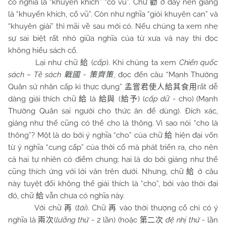
có nghĩa là “khuyến khích” “cổ vũ”. Chữ
ở đây nên giảng
勸
là “khuyến khích, cổ vũ”. Còn như nghĩa “giỏi khuyên can” và
“khuyên giải” thì mãi về sau mới có. Nếu chúng ta xem nhẹ
sự sai biệt rất nhỏ giữa nghĩa của từ xưa và nay thì đọc
không hiểu sách cổ.
Lại như chữ
(
cấp
). Khi chúng ta xem
Chiến quốc
給
sách – Tề sách
-
, đọc đến câu “Mạnh Thường
戰國
策齊策
Quân sử nhân cấp kì thực dụng”
rất dễ
孟嘗君使人給其食用
dàng giải thích chữ
là
(
) (
cấp dữ
- cho) (Mạnh
給
給與
給予
Thường Quân sai người cho thức ăn để dùng). Đích xác,
giảng như thế cũng có thể cho là thông. Vì sao nói “cho là
thông”? Một là do bởi ý nghĩa “cho” của chữ
hiện đại vốn
給
từ ý nghĩa “cung cấp” của thời cổ mà phát triển ra, cho nên
cả hai tự nhiên có điểm chung; hai là do bởi giảng như thế
cũng thích ứng với lời văn trên dưới. Nhưng, chữ
ở câu
給
này tuyệt đối không thể giải thích là “cho”, bởi vào thời đại
đó, chữ
vẫn chưa có nghĩa này.
給
Với chữ
(
tái
). Chữ
vào thời thượng cổ chỉ có ý
再
再
nghĩa là
(
lưỡng thứ
- 2 lần) (hoặc
đệ nhị thứ
- lần
兩次
第二次