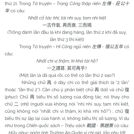
thứ 2). Trong
Tả truyện – Trang Công thập niên
-
左傳
莊公十
có câu:
年
Nhất cổ tác khí, tái nhi suy, tam nhi kiệt
,
,
一古作氣
再而衰
三而竭
(Trống đánh lần đầu là khí đang hăng, lần thứ 2 khí đã suy,
lần thứ 3 thì kiệt)
Trong
Tả truyện – Hi Công ngũ niên
-
có
左傳
僖公五年
câu:
Nhất chi vị thậm, kì khả tái hồ?
,
一之謂甚
其可再乎
?
(Một lần là đã quá rồi, có thể có lần thứ 2 sao?)
Những chữ
ở đây chỉ có thể giải thích là “2 lần”
再
(hoặc “lần thứ 2”). Cần chú ý phân biệt chữ
(
tái
) và chữ
再
復
(
phục
): Chữ
biểu thị số lượng của động tác, nó thay cho
再
chữ
(
nhị
) (người xưa không nói “nhị nhi suy, tam nhi kiệt,
二
cũng không nói “nhất chi vị thậm, kì khả nhị hồ?”) ; chữ
復
biểu thị sự lặp lại của hành vi, không biểu thị số lượng. Ví dụ
như trong
Chiến quốc sách – Triệu sách
-
có câu:
戰國
策趙策
Hữu phục ngôn linh Trường An Quân vi chí giả, lão phụ tất