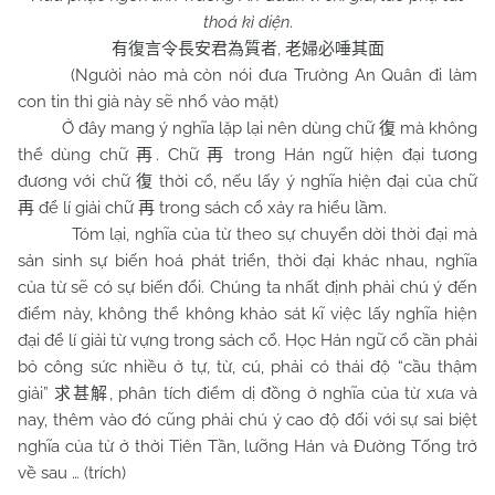
thoá kì diện
.
,
有復言令長安君為質者
老婦必唾其面
(Người nào mà còn nói đưa Trường An Quân đi làm
con tin thì già này sẽ nhổ vào mặt)
Ở đây mang ý nghĩa lặp lại nên dùng chữ
mà không
復
thể dùng chữ
. Chữ
trong Hán ngữ hiện đại tương
再
再
đương với chữ
thời cổ, nếu lấy ý nghĩa hiện đại của chữ
復
để lí giải chữ
trong sách cổ xảy ra hiểu lầm.
再
再
Tóm lại, nghĩa của từ theo sự chuyển dời thời đại mà
sản sinh sự biến hoá phát triển, thời đại khác nhau, nghĩa
của từ sẽ có sự biến đổi. Chúng ta nhất định phải chú ý đến
điểm này, không thể không khảo sát kĩ việc lấy nghĩa hiện
đại để lí giải từ vựng trong sách cổ. Học Hán ngữ cổ cần phải
bỏ công sức nhiều ở tự, từ, cú, phải có thái độ “cầu thậm
giải”
, phân tích điểm dị đồng ở nghĩa của từ xưa và
求甚解
nay, thêm vào đó cũng phải chú ý cao độ đối với sự sai biệt
nghĩa của từ ở thời Tiên Tần, lưỡng Hán và Đường Tống trở
về sau … (trích)