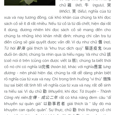
chữ
(
kê
),
(
ngưu
),
雞
牛
哭
(
khốc
),
(
tiếu
), nghĩa của từ
笑
xưa và nay tương đồng, cái khó khăn của chúng ta khi đọc
sách cổ sẽ ít đi rất nhiều. Nếu từ cổ là từ đã chết, hiện đại rất
ít dùng, đương nhiên khi đọc sách cổ sẽ mang đến cho
chúng ta những khó khăn nhất định; nhưng chỉ cần tra tự
điển cũng sẽ giải quyết được vấn đề. Ví dụ như chữ
(
na
),
儺
Từ hải
giải thích là “khu trục dịch quỷ”
(xua
辭海
驅逐疫鬼
đuổi ôn dịch), chúng ta nhìn qua là hiểu ngay. Và như chữ
該
(
cai
) nói ở trên (cũng còn được viết là
), chúng ta biết thời
賅
cổ nó chỉ có nghĩa là
(
hoàn bị
), khác với nghĩa
(
ưng
完備
應當
đương
- nên phải) hiện đại, chúng ta rất dễ dàng phân biệt
rõ nghĩa của từ xưa và nay. Chỉ trong tình huống “vi thù”
微殊
(sự sai biệt rất tinh tế) về nghĩa của từ xưa và nay, rất dễ sinh
ra hiểu sai. Ví dụ chữ
(
khuyến
), khi đọc
Tả truyện - Thành
勸
Công nhị niên
-
rất có khả năng đem câu “dĩ
左傳
成公二年
khuyến sự quân giả”
giải thích là “ lấy đó mà
以勸事君者
khuyên can quốc quân”. Sự thực, chữ
thời thượng cổ chỉ
勸