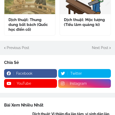
Dịch thuật: Thung
Dịch thuật: Mộc tượng
dung bất bách (Quốc
(Tiếu lâm quảng kí)
học điển cố)
Previous Post
Next Post
Chia Sẻ
Facebook
Twitter
YouTube
Instagram
Bài Xem Nhiều Nhất
Dịch thuật: Vị thiên địa lập tâm, vị sinh dân lập