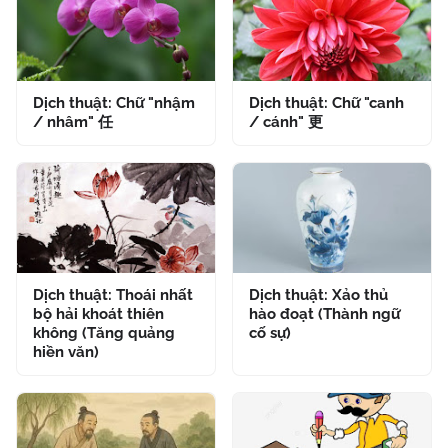
Dịch thuật: Chữ "nhậm
Dịch thuật: Chữ "canh
/ nhâm" 任
/ cánh" 更
Dịch thuật: Thoái nhất
Dịch thuật: Xảo thủ
bộ hải khoát thiên
hào đoạt (Thành ngữ
không (Tăng quảng
cố sự)
hiền văn)