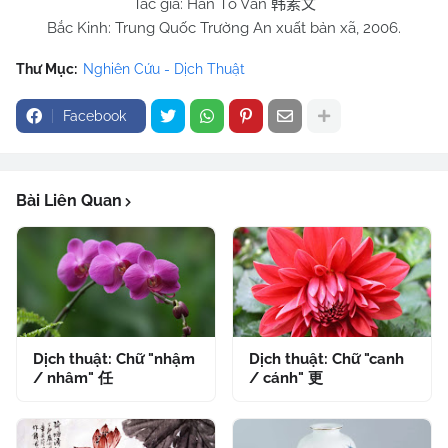
Tác giả: Hàn Tố Văn
韩素文
Bắc Kinh: Trung Quốc Trường An xuất bản xã, 2006.
Thư Mục:
Nghiên Cứu - Dịch Thuật
Facebook
Bài Liên Quan
Dịch thuật: Chữ "nhậm
Dịch thuật: Chữ "canh
/ nhâm" 任
/ cánh" 更