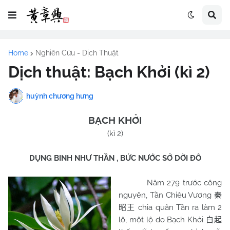
Home
Nghiên Cứu - Dịch Thuật
Dịch thuật: Bạch Khởi (kì 2)
huỳnh chương hưng
BẠCH KHỞI
(kì 2)
DỤNG BINH NHƯ THẦN , BỨC NƯỚC SỞ DỜI ĐÔ
Năm 279 trước công
nguyên, Tần Chiêu Vương
秦
chia quân Tần ra làm 2
昭王
lộ, một lộ do Bạch Khởi
白起