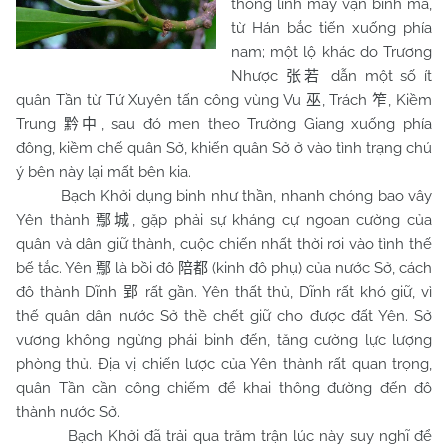
thống lĩnh mấy vạn binh mã,
từ Hán bắc tiến xuống phía
nam; một lộ khác do Trương
Nhược
dẫn một số ít
张若
quân Tần từ Tứ Xuyên tấn công vùng Vu
, Trách
, Kiềm
巫
笮
Trung
, sau đó men theo Trường Giang xuống phía
黔中
đông, kiềm chế quân Sở, khiến quân Sở ở vào tình trạng chú
ý bên này lại mất bên kia.
Bạch Khởi dụng binh như thần, nhanh chóng bao vây
Yên thành
, gặp phải sự kháng cự ngoan cường của
鄢城
quân và dân giữ thành, cuộc chiến nhất thời rơi vào tình thế
bế tắc. Yên
là bồi đô
(kinh đô phụ) của nước Sở, cách
鄢
陪都
đô thành Dĩnh
rất gần. Yên thất thủ, Dĩnh rất khó giữ, vì
郢
thế quân dân nước Sở thề chết giữ cho được đất Yên. Sở
vương không ngừng phái binh đến, tăng cường lực lượng
phòng thủ. Địa vị chiến lược của Yên thành rất quan trọng,
quân Tần cần công chiếm để khai thông đường đến đô
thành nước Sở.
Bạch Khởi đã trải qua trăm trận lúc này suy nghĩ để