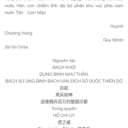
nước Hàn, còn chiếm lĩnh đại bộ phận khu vực phía nam
nước Tấn. (còn tiếp)
Huỳnh
Chương Hưng
Quy Nhơn
29/10/2014
Nguyên tác
BẠCH KHỞI
DỤNG BINH NHƯ THẦN,
BÁCH SỬ ỦNG BINH BÁCH VẠN ĐÍCH SỞ QUỐC THIÊN ĐÔ
白起
用兵如神
迫使拥兵百万的楚国迁都
Trong quyển
HỔ CHI UY
虎之威