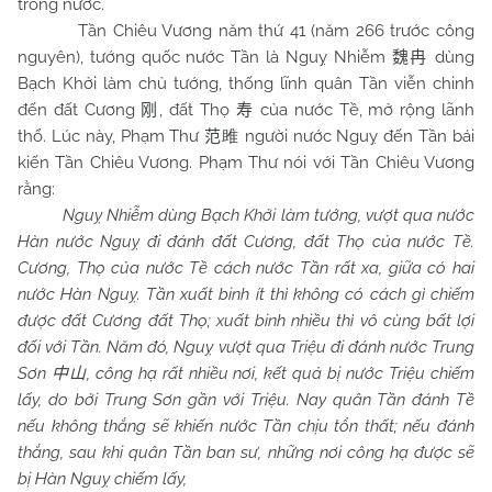
trong nước.
Tần Chiêu Vương năm thứ 41 (năm 266 trước công
nguyên), tướng quốc nước Tần là Nguỵ Nhiễm
dùng
魏冉
Bạch Khởi làm chủ tướng, thống lĩnh quân Tần viễn chinh
đến đất Cương
, đất Thọ
của nước Tề, mở rộng lãnh
刚
寿
thổ. Lúc này, Phạm Thư
người nước Nguỵ đến Tần bái
范
雎
kiến Tần Chiêu Vương. Phạm Thư nói với Tần Chiêu Vương
rằng:
Nguỵ Nhiễm dùng Bạch Khởi làm tướng, vượt qua nước
Hàn nước Nguỵ đi đánh đất Cương, đất Thọ của nước Tề.
Cương, Thọ của nước Tề cách nước Tần rất xa, giữa có hai
nước Hàn Nguỵ. Tần xuất binh ít thì không có cách gì chiếm
được đất Cương đất Thọ; xuất binh nhiều thì vô cùng bất lợi
đối với Tần. Năm đó, Nguỵ vượt qua Triệu đi đánh nước Trung
Sơn
, công hạ rất nhiều nơi, kết quả bị nước Triệu chiếm
中山
lấy, do bởi Trung Sơn gần với Triệu. Nay quân Tần đánh Tề
nếu không thắng sẽ khiến nước Tần chịu tổn thất; nếu đánh
thắng, sau khi quân Tần ban sư, những nơi công hạ được sẽ
bị Hàn Nguỵ chiếm lấy,