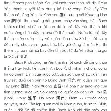
tìm kế sách phá thành. Sau khi đích thân trinh sát địa lí của
Yên thành, quyết tâm dùng kế thuỷ công. Phía tây Yên
thành có sông Yên, từ Kinh sơn
cùng với Khương Hạn
荆山
sơn
theo hướng đông nam chảy vào sông Hán. Bạch
康限山
Khởi sai binh sĩ đắp một con đê ở phía tây Yên thành, khi
nước sông chứa đầy thì phá đê tháo nước. Nước từ phía tây
thành cuồn cuộn chảy về, quân dân nước Sở bị chết chìm
đến mấy chục vạn người. Lúc bấy giờ đang là mùa Hạ, thi
thể mục rửa mùi hôi bay đến tận trời, từ đó Yên thành bị gọi
là “Xú trì”
.
臭池
Bạch Khởi công hạ Yên thành một cách dễ dàng, thừa
thắng truy kích, tiến đánh An Lục
, nhanh chóng công
安陆
hạ đô thành Dĩnh của nước Sở.Quân Sở thua chạy, quân Tần
truy sát, đuổi đến bên hồ Động Đình
. Khi quân Tần qua
洞庭
Tây Lăng
(Nghi Xương
) đã phá huỷ lăng mộ của
西陵
宜昌
tiên vương nước Sở. Sở vương dời quốc đô đến đất Trần
陈
(Hoài Dương
Hà
Nam
). Năm 278 trước công
淮阳
河南
nguyên, nước Tần lập quận mới là Nam quận, trị sở tại Dĩnh,
quản lí đất Sở đã chiếm lĩnh. Bạch Khởi chỉ dẫn mấy vạn