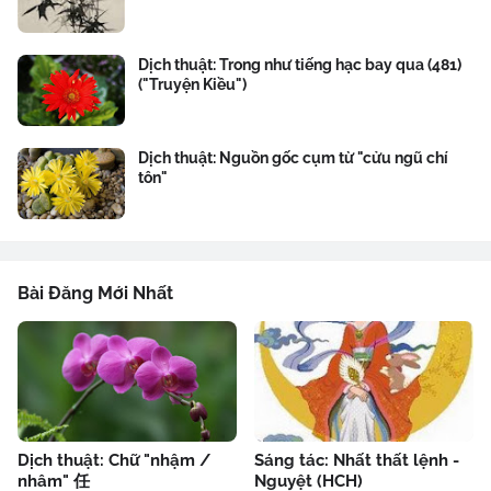
Dịch thuật: Trong như tiếng hạc bay qua (481)
("Truyện Kiều")
Dịch thuật: Nguồn gốc cụm từ "cửu ngũ chí
tôn"
Bài Đăng Mới Nhất
Dịch thuật: Chữ "nhậm /
Sáng tác: Nhất thất lệnh -
nhâm" 任
Nguyệt (HCH)