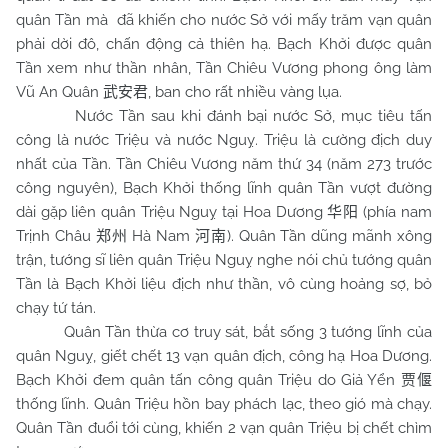
quân Tần mà đã khiến cho nước Sở với mấy trăm vạn quân
phải dời đô, chấn động cả thiên hạ. Bạch Khởi được quân
Tần xem như thần nhân, Tần Chiêu Vương phong ông làm
Vũ An Quân
, ban cho rất nhiều vàng lụa.
武安君
Nước Tần sau khi đánh bại nước Sở, mục tiêu tấn
công là nước Triệu và nước Nguỵ. Triệu là cường địch duy
nhất của Tần. Tần Chiêu Vương năm thứ 34 (năm 273 trước
công nguyên), Bạch Khởi thống lĩnh quân Tần vượt đường
dài gặp liên quân Triệu Nguỵ tại Hoa Dương
(phía nam
华阳
Trịnh Châu
Hà
Nam
). Quân Tần dũng mãnh xông
郑州
河南
trận, tướng sĩ liên quân Triệu Nguỵ nghe nói chủ tướng quân
Tần là Bạch Khởi liệu địch như thần, vô cùng hoảng sợ, bỏ
chạy tứ tán.
Quân Tần thừa cơ truy sát, bắt sống 3 tướng lĩnh của
quân Nguỵ, giết chết 13 vạn quân địch, công hạ Hoa Dương.
Bạch Khởi đem quân tấn công quân Triệu do Giả Yển
贾偃
thống lĩnh. Quân Triệu hồn bay phách lạc, theo gió mà chạy.
Quân Tần đuổi tới cùng, khiến 2 vạn quân Triệu bị chết chìm