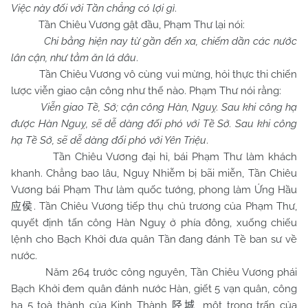
Việc này đối với Tần chẳng có lợi gì
.
Tần Chiêu Vương gật đầu, Phạm Thư lại nói:
Chi bằng hiện nay từ gần đến xa, chiếm dần các nước
lân cận, như tằm ăn lá dâu
.
Tần Chiêu Vương vô cùng vui mừng, hỏi thực thi chiến
lược viễn giao cận công như thế nào. Phạm Thư nói rằng:
Viễn giao Tề, Sở; cận công Hàn, Nguỵ. Sau khi công hạ
được Hàn Nguỵ, sẽ dễ dàng đối phó với Tề Sở. Sau khi công
hạ Tề Sở, sẽ dễ dàng đối phó với Yên Triệu
.
Tần Chiêu Vương đại hỉ, bái Phạm Thư làm khách
khanh. Chẳng bao lâu, Nguỵ Nhiễm bị bãi miễn, Tần Chiêu
Vương bái Phạm Thư làm quốc tướng, phong làm Ứng Hầu
. Tần Chiêu Vương tiếp thụ chủ trương của Phạm Thư,
应侯
quyết định tấn công Hàn Nguỵ ở phía đông, xuống chiếu
lệnh cho Bạch Khởi đưa quân Tần đang đánh Tề ban sư về
nước.
Năm 264 trước công nguyên, Tần Chiêu Vương phái
Bạch Khởi đem quân đánh nước Hàn, giết 5 vạn quân, công
hạ 5 toà thành của Kinh Thành
, một trọng trấn của
陉城