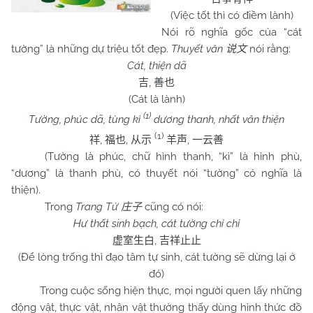
(Việc tốt thì có điềm lành)
Nói rõ nghĩa gốc của “cát
tường” là những dự triệu tốt đẹp.
Thuyết văn
nói rằng:
说文
Cát, thiện dã
,
吉
善也
(Cát là lành)
(1)
Tường, phúc dã, tùng kì
dương thanh, nhất vân thiện
(1)
,
,
,
祥
福也
从示
羊声
一云善
(Tường là phúc, chữ hình thanh, “kì” là hình phù,
“dương” là thanh phù, có thuyết nói “tường” có nghĩa là
thiện).
Trong
Trang Tử
cũng có nói:
庄子
Hư thất sinh bạch, cát tường chỉ chỉ
,
虚室生白
吉祥止止
(Để lòng trống thì đạo tâm tự sinh, cát tường sẽ dừng lại ở
đó)
Trong cuộc sống hiện thực, mọi người quen lấy những
động vật, thực vật, nhân vật thường thấy dùng hình thức đồ