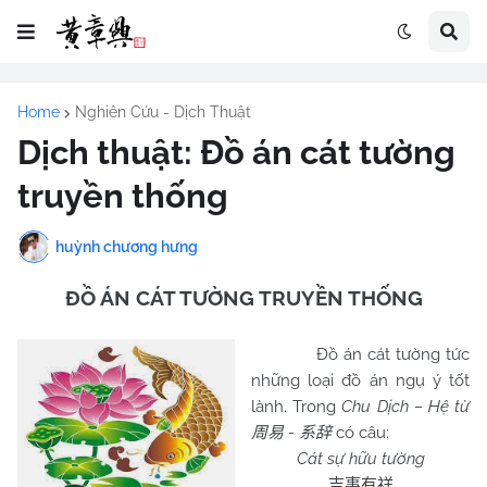
Home
Nghiên Cứu - Dịch Thuật
Dịch thuật: Đồ án cát tường
truyền thống
huỳnh chương hưng
ĐỒ ÁN CÁT TƯỜNG TRUYỀN THỐNG
Đồ án cát tường tức
những loại đồ án ngụ ý tốt
lành. Trong
Chu Dịch – Hệ từ
-
có câu:
周易
系辞
Cát sự hữu tường
吉事有祥