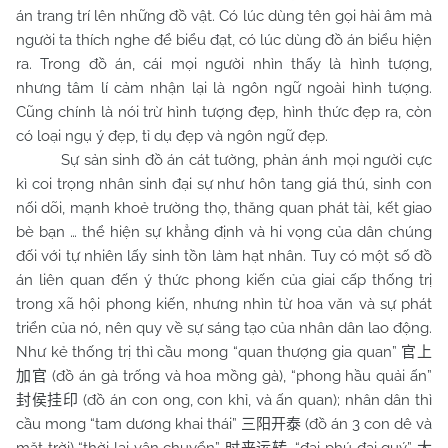
án trang trí lên những đồ vật. Có lúc dùng tên gọi hài âm mà
người ta thích nghe để biểu đạt, có lúc dùng đồ án biểu hiện
ra. Trong đồ án, cái mọi người nhìn thấy là hình tượng,
nhưng tâm lí cảm nhận lại là ngôn ngữ ngoài hình tượng.
Cũng chính là nói trừ hình tượng đẹp, hình thức đẹp ra, còn
có loại ngụ ý đẹp, tỉ dụ đẹp và ngôn ngữ đẹp.
Sự sản sinh đồ án cát tường, phản ánh mọi người cực
kì coi trọng nhân sinh đại sự như hôn tang giá thú, sinh con
nối dõi, mạnh khoẻ trường thọ, thăng quan phát tài, kết giao
bè bạn … thể hiện sự khẳng định và hi vọng của dân chúng
đối với tự nhiên lấy sinh tồn làm hạt nhân. Tuy có một số đồ
án liên quan đến ý thức phong kiến của giai cấp thống trị
trong xã hội phong kiến, nhưng nhìn từ hoa văn và sự phát
triển của nó, nên quy về sự sáng tạo của nhân dân lao động.
Như kẻ thống trị thì cầu mong “quan thượng gia quan”
官上
(đồ án gà trống và hoa mồng gà), “phong hầu quải ấn”
加官
(đồ án con ong, con khỉ, và ấn quan); nhân dân thì
封侯挂印
cầu mong “tam dương khai thái”
(đồ án 3 con dê và
三阳开泰