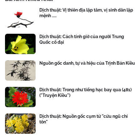
Dịch thuật: Vị thiên địa lập tâm, vị sinh dân lập
mệnh .....
Dịch thuật: Cách tính giờ của người Trung
Quốc cổ đại
Nguồn gốc danh, tự và hiệu của Trịnh Bản Kiều
Dịch thuật: Trong như tiếng hạc bay qua (481)
("Truyện Kiều")
Dịch thuật: Nguồn gốc cụm từ "cửu ngũ chí
tôn"