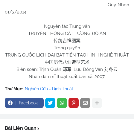
Quy Nhơn
01/3/2014
Nguyên tác Trung văn
TRUYỀN THỐNG CÁT TƯỜNG ĐỒ ÁN
传统吉祥图案
Trong quyển
TRUNG QUỐC LỊCH ĐẠI BÁT TIÊN TẠO HÌNH NGHỆ THUẬT
中国历代八仙造型艺术
Biên soạn: Trịnh Quân
, Lưu Đông Vân
郑军
刘冬云
Nhân dân mĩ thuật xuất bản xã, 2007.
Thư Mục:
Nghiên Cứu - Dịch Thuật
Facebook
Bài Liên Quan