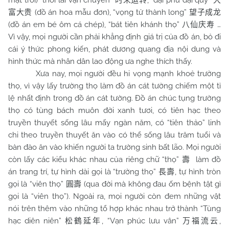
mặt trời) “thời lai vận chuyển”
, “đại phú đại quý”
时来运转
大
(đồ án hoa mẫu đơn), “vọng tử thành long”
富大贵
望子成龙
(đồ án em bé ôm cá chép), “bát tiên khánh thọ”
…
八仙庆寿
Vì vậy, mọi người cần phải khẳng định giá trị của đồ án, bỏ đi
cái ý thức phong kiến, phát dương quang địa nội dung và
hình thức mà nhân dân lao động ưa nghe thích thấy.
Xưa nay, mọi người đều hi vọng mạnh khoẻ trường
thọ, vì vậy lấy trường thọ làm đồ án cát tường chiếm một tỉ
lệ nhất định trong đồ án cát tường. Đồ án chúc tụng trường
thọ có tùng bách muôn đời xanh tươi, có tiên hạc theo
truyền thuyết sống lâu mấy ngàn năm, có “tiên thảo” linh
chi theo truyền thuyết ăn vào có thể sống lâu trăm tuổi và
bàn đào ăn vào khiến người ta trường sinh bất lão. Mọi người
còn lấy các kiểu khác nhau của riêng chữ “thọ”
làm đồ
壽
án trang trí, tự hình dài gọi là “trường thọ”
, tự hình tròn
長壽
gọi là “viên thọ”
(qua đời mà không đau ốm bệnh tật gì
圓壽
gọi là “viên thọ”). Ngoài ra, mọi người còn đem những vật
nói trên thêm vào những tổ hợp khác nhau trở thành “Tùng
hạc diên niên”
, “Vạn phúc lưu vân”
,
松鶴延年
万福流云