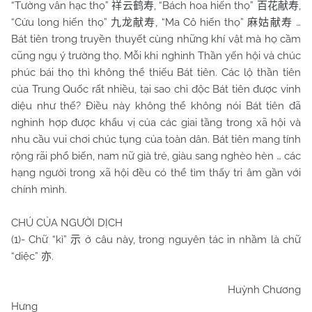
“Tường vân hạc thọ”
, “Bách hoa hiến thọ”
,
祥云鹤寿
百花献寿
“Cửu long hiến thọ”
, “Ma Cô hiến thọ”
…
九龙献寿
麻姑献寿
Bát tiên trong truyền thuyết cùng những khí vật mà họ cầm
cũng ngụ ý trường thọ. Mỗi khi nghinh Thần yến hội và chúc
phúc bái thọ thì không thể thiếu Bát tiên. Các lộ thần tiên
của Trung Quốc rất nhiều, tại sao chỉ độc Bát tiên được vinh
diệu như thế? Điều này không thể không nói Bát tiên đã
nghinh hợp được khẩu vị của các giai tầng trong xã hội và
nhu cầu vui chơi chúc tụng của toàn dân. Bát tiên mang tính
rộng rãi phổ biến, nam nữ già trẻ, giàu sang nghèo hèn … các
hạng người trong xã hội đều có thể tìm thấy tri âm gần với
chính mình.
CHÚ CỦA NGƯỜI DỊCH
(1)- Chữ “kì”
ở câu này, trong nguyên tác in nhầm là chữ
示
“diệc”
.
亦
Huỳnh Chương
Hưng