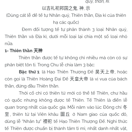
quỷ, thần, kì.
,
,
以吉礼祀邦国之鬼
神
示
(Dùng cát lễ để tế tự Nhân quỷ, Thiên thần, Địa kì của thiên
hạ các quốc)
Đem đối tượng tế tự phân thành 3 loại: Nhân quỷ,
Thiên thần và Địa kì, dưới mỗi loại lại chia một số loại nhỏ
nữa.
1- Thiên thần
天神
Thiên thần được tế tự không chỉ nhiều mà còn có sự
phân biệt tôn ti. Trong Chu lễ chia làm 3 bậc:
Bậc thứ 1
: là Hạo Thiên Thượng Đế
, hoặc
昊天上帝
còn gọi là Thiên Hoàng Đại Đế
là vị vua của bách
天皇大帝
thần, đứng đầu Thiên thần.
Thời cổ chỉ có thiên tử mới có thể tế Thiên, chư hầu
có quốc nhưng không được tế Thiên. Tế Thiên là điển lễ
quan trọng nhất của quốc gia. Mỗi năm vào lúc Đông chí
冬
, thiên tử tại Viên khâu
ở Nam giao của quốc đô,
至
圜丘
dùng lễ “Nhân tự”
tế Hạo Thiên Thượng Đế. Nghi thức
禋祀
tế Thiên được chuẩn bị thành tâm tỉ mỉ, nhất danh nhất vật,