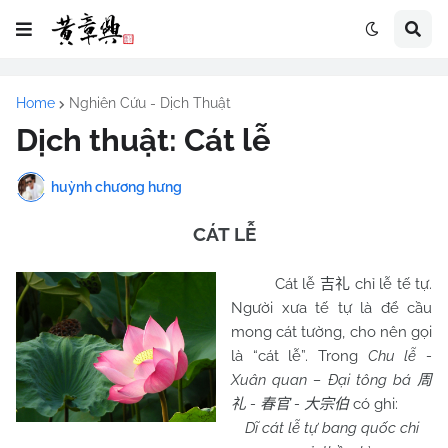
Home
Nghiên Cứu - Dịch Thuật
Dịch thuật: Cát lễ
huỳnh chương hưng
CÁT LỄ
Cát lễ
chỉ lễ tế tự.
吉礼
Người xưa tế tự là để cầu
mong cát tường, cho nên gọi
là “cát lễ”. Trong
Chu lễ -
Xuân quan – Đại tông bá
周
-
-
có ghi:
礼
春官
大宗伯
Dĩ cát lễ tự bang quốc chi