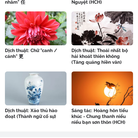
nhâm" 任
Nguyệt (HCH)
Dịch thuật: Chữ "canh /
Dịch thuật: Thoái nhất bộ
cánh" 更
hải khoát thiên không
(Tăng quảng hiền văn)
Dịch thuật: Xảo thủ hào
Sáng tác: Hoàng hôn tiểu
đoạt (Thành ngữ cố sự)
khúc - Chung thanh niểu
niểu bạn sơn thôn (HCH)