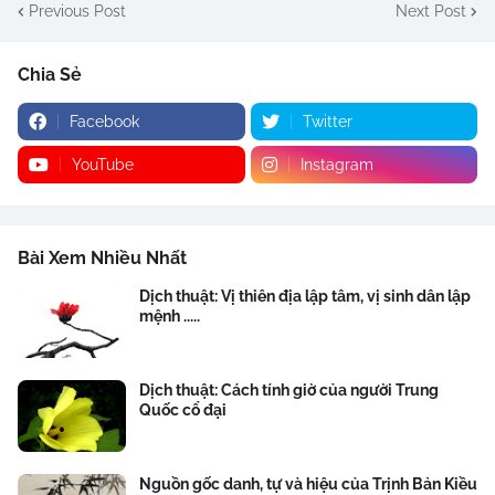
Previous Post
Next Post
Chia Sẻ
Facebook
Twitter
YouTube
Instagram
Bài Xem Nhiều Nhất
Dịch thuật: Vị thiên địa lập tâm, vị sinh dân lập
mệnh .....
Dịch thuật: Cách tính giờ của người Trung
Quốc cổ đại
Nguồn gốc danh, tự và hiệu của Trịnh Bản Kiều