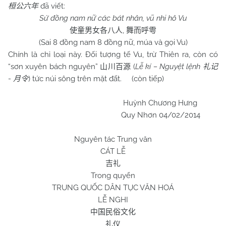
đã viết:
桓公六年
Sử đồng nam nữ các bát nhân, vũ nhi hô Vu
,
使童男女各八人
舞而呼雩
(Sai 8 đồng nam 8 đồng nữ, múa và gọi Vu)
Chính là chỉ loại này. Đối tượng tế Vu, trừ Thiên ra, còn có
“sơn xuyên bách nguyên”
(
Lễ kí – Nguyệt lệnh
山川百源
礼记
-
) tức núi sông trên mặt đất. (còn tiếp)
月令
Huỳnh Chương Hưng
Quy Nhơn 04/02/2014
Nguyên tác Trung văn
CÁT LỄ
吉礼
Trong quyển
TRUNG QUỐC DÂN TỤC VĂN HOÁ
LỄ NGHI
中国民俗文化
礼仪