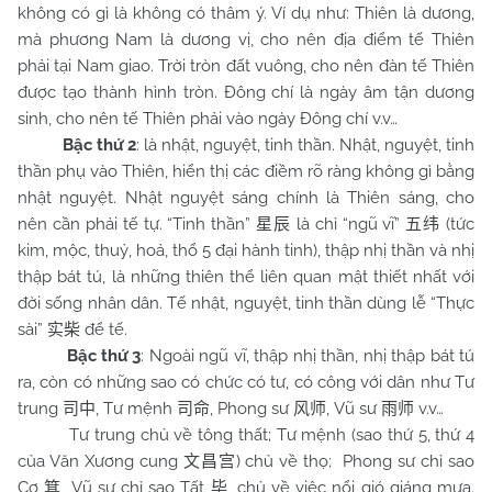
không có gì là không có thâm ý. Ví dụ như: Thiên là dương,
mà phương Nam là dương vị, cho nên địa điểm tế Thiên
phải tại
Nam
giao. Trời tròn đất vuông, cho nên đàn tế Thiên
được tạo thành hình tròn. Đông chí là ngày âm tận dương
sinh, cho nên tế Thiên phải vào ngày Đông chí v.v…
Bậc thứ 2
: là nhật, nguyệt, tinh thần. Nhật, nguyệt, tinh
thần phụ vào Thiên, hiển thị các điềm rõ ràng không gì bằng
nhật nguyệt. Nhật nguyệt sáng chính là Thiên sáng, cho
nên cần phải tế tự. “Tinh thần”
là chỉ “ngũ vĩ”
(tức
星辰
五纬
kim, mộc, thuỷ, hoả, thổ 5 đại hành tinh), thập nhị thần và nhị
thập bát tú, là những thiên thể liên quan mật thiết nhất với
đời sống nhân dân. Tế nhật, nguyệt, tinh thần dùng lễ “Thực
sài”
để tế.
实柴
Bậc thứ 3
: Ngoài ngũ vĩ, thập nhị thần, nhị thập bát tú
ra, còn có những sao có chức có tư, có công với dân như Tư
trung
, Tư mệnh
, Phong sư
, Vũ sư
v.v…
司中
司命
风师
雨师
Tư trung chủ về tông thất; Tư mệnh (sao thứ 5, thứ 4
của Văn Xương cung
) chủ về thọ; Phong sư chỉ sao
文昌宫
Cơ
, Vũ sư chỉ sao Tất
, chủ về việc nổi gió giáng mưa.
箕
毕